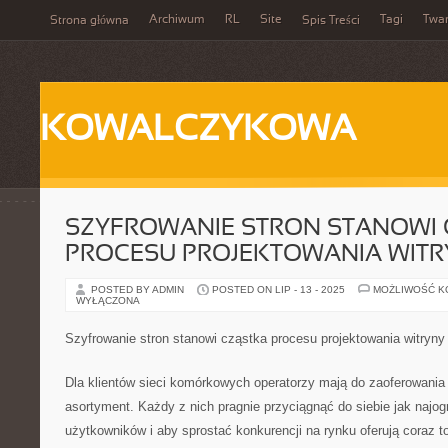
Archiwum
RL
Site
Tagi
Twa
Strona główna
Spis Treści
KOWALCZYKOWA
SZYFROWANIE STRON STANOWI
PROCESU PROJEKTOWANIA WITR
POSTED BY ADMIN
POSTED ON LIP - 13 - 2025
MOŻLIWOŚĆ 
WYŁĄCZONA
Szyfrowanie stron stanowi cząstka procesu projektowania witryny
Dla klientów sieci komórkowych operatorzy mają do zaoferowania
asortyment. Każdy z nich pragnie przyciągnąć do siebie jak najog
użytkowników i aby sprostać konkurencji na rynku oferują coraz to