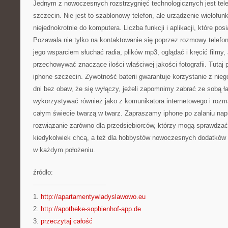
Jednym z nowoczesnych rozstrzygnięć technologicznych jest telef
szczecin. Nie jest to szablonowy telefon, ale urządzenie wielofu
niejednokrotnie do komputera. Liczba funkcji i aplikacji, które pos
Pozawala nie tylko na kontaktowanie się poprzez rozmowy telefon
jego wsparciem słuchać radia, plików mp3, oglądać i kręcić filmy
przechowywać znaczące ilości właściwej jakości fotografii. Tutaj 
iphone szczecin. Żywotność baterii gwarantuje korzystanie z nieg
dni bez obaw, że się wyłączy, jeżeli zapomnimy zabrać ze sobą ł
wykorzystywać również jako z komunikatora internetowego i roz
całym świecie twarzą w twarz. Zapraszamy iphone po zalaniu napr
rozwiązanie zarówno dla przedsiębiorców, którzy mogą sprawdzać 
kiedykolwiek chcą, a też dla hobbystów nowoczesnych dodatków i 
w każdym położeniu.
źródło:
———————————
1.
http://apartamentywladyslawowo.eu
2.
http://apotheke-sophienhof-app.de
3.
przeczytaj całość