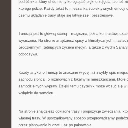
podróżniku, który chce nie tylko oglądać piękne zdjęcia, ale też
którego jedzie. Każdy tekst to mieszanka subiektywnych emocji or
czemu układanie trasy staje się łatwiejsze i bezstresowe.
Tunezja jest tu główną sceną – magiczna, pełna kontrastów, czase
wyciszona. Na stronie znajdziesz opisy z klimatycznych miaste
Śródziemnym, tętniących życiem medyn, a także z wydm Sahary,
odpoczywa.
Każdy artykuł o Tunezji to znacznie więcej niż zwykły spis miejs
zachodu słońca i o rozmowach z lokalnymi mieszkańcami, które 
samodzielnych wypraw. Dzięki temu czytelnik może wczuć się w 
wsiądzie do samolotu.
Na stronie znajdziesz dokładne trasy i propozycje zwiedzania, któ
własnej trasy. W uporządkowany sposób przeprowadzamy podróżn
przez planowanie budżetu, aż po pakowanie.