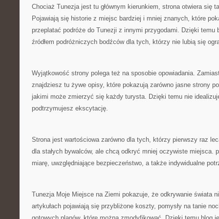
Chociaż Tunezja jest tu głównym kierunkiem, strona otwiera się ta
Pojawiają się historie z miejsc bardziej i mniej znanych, które pok
przeplatać podróże do Tunezji z innymi przygodami. Dzięki temu 
źródłem podróżniczych bodźców dla tych, którzy nie lubią się ogr
Wyjątkowość strony polega też na sposobie opowiadania. Zamiast
znajdziesz tu żywe opisy, które pokazują zarówno jasne strony pod
jakimi może zmierzyć się każdy turysta. Dzięki temu nie idealizu
podtrzymujesz ekscytację.
Strona jest wartościowa zarówno dla tych, którzy pierwszy raz lecą
dla stałych bywalców, ale chcą odkryć mniej oczywiste miejsca. p
miarę, uwzględniające bezpieczeństwo, a także indywidualne potr
Tunezja Moje Miejsce na Ziemi pokazuje, że odkrywanie świata n
artykułach pojawiają się przybliżone koszty, pomysły na tanie noc
gotowych planów, które można zmodyfikować. Dzięki temu blog je