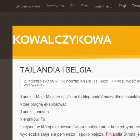
Archiwum
RL
Site
Tagi
Twa
Strona główna
Spis Treści
KOWALCZYKOWA
TAJLANDIA I BELGIA
POSTED BY ADMIN
POSTED ON LIS - 21 - 2025
MOŻLIWOŚĆ 
WYŁĄCZONA
Tunezja Moje Miejsce na Ziemi to blog podróżniczy dla miłośnikó
które pragną eksplorować
Tunezji i innych
kierunków. To
miejsce, w której ciekawość świata spotyka się z konkretnymi po
wycieczka staje się pełniejsza i spokojniejsza.
Finlandia
Strona je