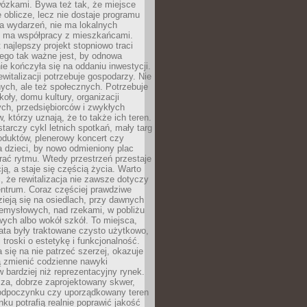
wózkami. Bywa też tak, że miejsce
 oblicze, lecz nie dostaje programu
a wydarzeń, nie ma lokalnych
ie ma współpracy z mieszkańcami.
najlepszy projekt stopniowo traci
tego tak ważne jest, by odnowa
nie kończyła się na oddaniu inwestycji.
ewitalizacji potrzebuje gospodarzy. Nie
nych, ale też społecznych. Potrzebuje
zkoły, domu kultury, organizacji
ch, przedsiębiorców i zwykłych
 którzy uznają, że to także ich teren.
arczy cykl letnich spotkań, mały targ
oduktów, plenerowy koncert czy
a dzieci, by nowo odmieniony plac
rać rytmu. Wtedy przestrzeń przestaje
ją, a staje się częścią życia. Warto
, że rewitalizacja nie zawsze dotyczy
entrum. Coraz częściej prawdziwe
ieją się na osiedlach, przy dawnych
zemysłowych, nad rzekami, w pobliżu
owych albo wokół szkół. To miejsca,
lata były traktowane czysto użytkowo,
 troski o estetykę i funkcjonalność.
się na nie patrzeć szerzej, okazuje
ą zmienić codzienne nawyki
bardziej niż reprezentacyjny rynek.
za, dobrze zaprojektowany skwer,
 odpoczynku czy uporządkowany teren
nku potrafią realnie poprawić jakość