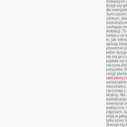
mniejszych m
dzieje się g
dla metropol
Tymczasem 
centrum, pla
mieszkańcom
zasługuje na
drobiazg. T
miejscu na 
to, jak odmi
opisują swoj
przestrzeń j
pełne rezygn
nie ma po co
pojawia się
zaczyna dot
pomysłów. N
czego plano
specjalistyc
samorządowi 
mieszkańcy,
zaczynają 
okolicę. Nie
rewitalizac
inwestycje s
praktyczne. 
zdjęciach, a
stoją w pełn
tylko przez 
okazuje się 