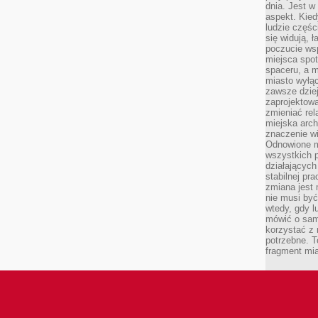
dnia. Jest w
aspekt. Kied
ludzie częś
się widują, 
poczucie wsp
miejsca spo
spaceru, a m
miasto wyłąc
zawsze dziej
zaprojektowa
zmieniać rel
miejska arch
znaczenie w
Odnowione mi
wszystkich 
działających 
stabilnej pr
zmiana jest 
nie musi być
wtedy, gdy l
mówić o same
korzystać z 
potrzebne. T
fragment mia