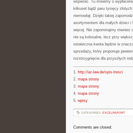
wspierać. Tu mówimy o wypłaceniu
kilkuset bądź paru tysięcy złotyc
niemowląt. Dzięki takiej zapomod
asortymentem dla małych dzieci i
więcej. Nie zapominajmy również o
nie są kolosalne, lecz przy wię
ostateczna kwota będzie w znaczą
sprzedaży, który proponuje pewien
rozstrzygnięcie dla przyszłych rodz
1.
http://az-law.de/spis-tresci
2.
mapa strony
3.
mapa strony
4.
mapa strony
5.
wpisy
CATEGORIES:
EXCELRAPORT
Comments are closed.