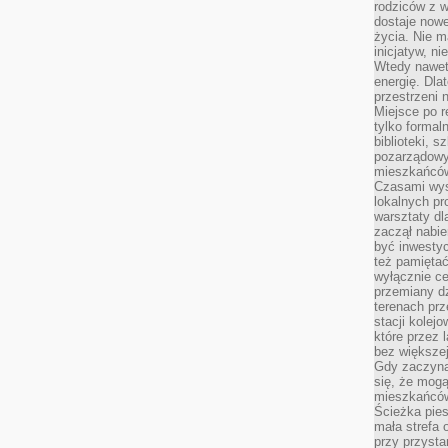
rodziców z 
dostaje nowe
życia. Nie m
inicjatyw, n
Wtedy nawet 
energię. Dla
przestrzeni 
Miejsce po r
tylko formal
biblioteki, s
pozarządowy
mieszkańców,
Czasami wyst
lokalnych pr
warsztaty dl
zaczął nabie
być inwestyc
też pamiętać
wyłącznie c
przemiany dz
terenach pr
stacji kolej
które przez 
bez większej
Gdy zaczyna 
się, że mog
mieszkańców 
Ścieżka pies
mała strefa
przy przysta