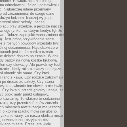
ianie. Rewitalizacja nie polega
 na odmalowaniu ścian i postawieniu
c. Najbardziej udane przemiany
ę od zrozumienia, do czego dane
łużyć ludziom. Inaczej wygląda
trzeni obok szkoły, inaczej
lacu przy urzędzie, a jeszcze inaczej
wnego rynku, na którym kiedyś tętniło
owe. Dobrze zaprojektowana zmiana nie
ją. Jest próbą przywrócenia sensu
re z różnych powodów przestało być
ólnej codzienności. Najciekawsze w
ianach jest to, że bardzo często
e działać dopiero po czasie. W dniu
żdy patrzy na nową kostkę brukową,
eleń czy elewację. Ale prawdziwy test
óźniej, kiedy mija pierwszy entuzjazm
si obronić się samo. Czy ktoś
m rano z kawą. Czy rodzice zatrzymają
i po drodze ze szkoły. Czy starsi
ybiorą właśnie ten skwer, a nie ławkę
 Czy lokalni przedsiębiorcy uznają, że
zyć obok mały punkt usługowy,
bo kawiarnię. To właśnie te codzienne
azują, czy przestrzeń znów zaczęła
ch miastach rewitalizacja ma jeszcze
, o którym rzadko mówi się głośno.
yskanie wiary, że nasza okolica może
, nowoczesna i przyjazna bez
lkiego miasta. Przez lata wiele