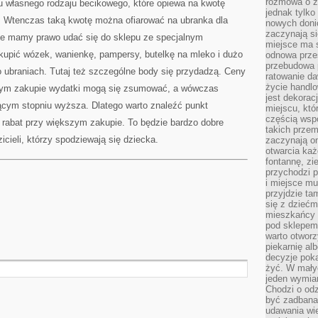
rozmowa o zm
 własnego rodzaju becikowego, które opiewa na kwotę
jednak tylko
h. Wtenczas taką kwotę można ofiarować na ubranka dla
nowych doni
zaczynają si
ze mamy prawo udać się do sklepu ze specjalnym
miejsce ma s
 kupić wózek, wanienkę, pampersy, butelkę na mleko i dużo
odnowa przes
przebudowa p
 ubraniach. Tutaj też szczególne body się przydadzą. Ceny
ratowanie da
życie handl
kszym zakupie wydatki mogą się zsumować, a wówczas
jest dekorac
cym stopniu wyższa. Dlatego warto znaleźć punkt
miejscu, któ
częścią wsp
 rabat przy większym zakupie. To będzie bardzo dobre
takich przem
icieli, którzy spodziewają się dziecka.
zaczynają on
otwarcia ka
fontannę, zi
przychodzi p
i miejsce mu
przyjdzie ta
się z dziećm
mieszkańcy w
pod sklepem.
warto otwor
piekarnię al
decyzje pok
żyć. W mały
jeden wymiar
Chodzi o odz
być zadbana
udawania wie