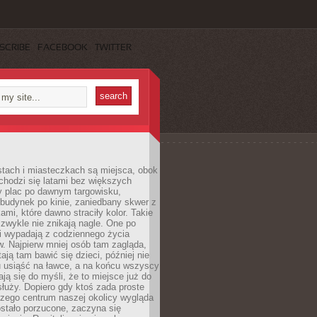
SCRIBE
FACEBOOK
TWITTER
stach i miasteczkach są miejsca, obok
chodzi się latami bez większych
y plac po dawnym targowisku,
budynek po kinie, zaniedbany skwer z
ami, które dawno straciły kolor. Takie
 zwykle nie znikają nagle. One po
i wypadają z codziennego życia
. Najpierw mniej osób tam zagląda,
ają tam bawić się dzieci, później nie
 usiąść na ławce, a na końcu wszyscy
ją się do myśli, że to miejsce już do
służy. Dopiero gdy ktoś zada proste
czego centrum naszej okolicy wygląda
ostało porzucone, zaczyna się