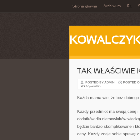
Archiwum
RL
S
Strona główna
KOWALCZY
TAK WŁAŚCIWIE
POSTED BY ADMIN
POSTED ON
WYŁĄCZONA
Każda mama wie, że bez dobrego 
Każdy przedmiot ma swoją cenę i 
dodatków dla niemowlaków wiedzą,
będzie bardzo skomplikowane i kło
ceny. Każdy zdaje sobie sprawę z 