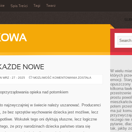
ite
Tagi
Twarz
Spis Treści
SUB
KOWA
 KAŻDE NOWE
W wielu mia
których prze
TAK
 WRZ - 27 - 2025
MOŻLIWOŚĆ KOMENTOWANIA
ZOSTAŁA
emocji. Star
WŁAŚCIWIE
opuszczony 
KAŻDE
NOWE
kilkoma ławk
oprzyrządowania opieka nad potomkiem
przestrzenie
prostu powol
mieszkańców
to najzwyczajniej w świecie należy uszanować. Producenci
potem przest
ma już komu
 że bez sprzętów wychowanie dziecka jest możliwe, lecz
przyzwyczaja
potliwe. Wskutek tego oni dyktują słuszne, lecz logiczne
niczego nie 
pytanie, dla
tego, że przy narodzinach dziecka państwo stara się
tak, jakby z