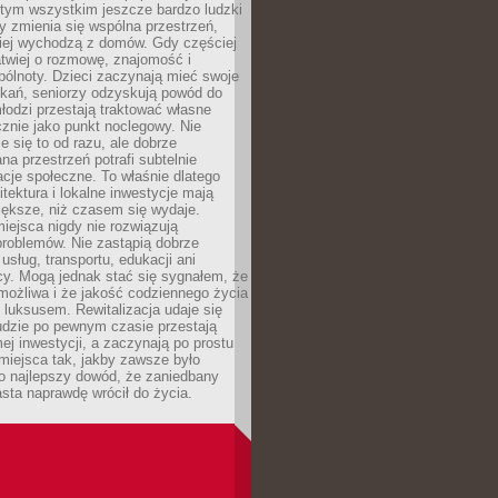
 tym wszystkim jeszcze bardzo ludzki
y zmienia się wspólna przestrzeń,
ciej wychodzą z domów. Gdy częściej
łatwiej o rozmowę, znajomość i
ólnoty. Dzieci zaczynają mieć swoje
tkań, seniorzy odzyskują powód do
łodzi przestają traktować własne
znie jako punkt noclegowy. Nie
e się to od razu, ale dobrze
na przestrzeń potrafi subtelnie
acje społeczne. To właśnie dlatego
itektura i lokalne inwestycje mają
iększe, niż czasem się wydaje.
ejsca nigdy nie rozwiązują
problemów. Nie zastąpią dobrze
usług, transportu, edukacji ani
acy. Mogą jednak stać się sygnałem, że
możliwa i że jakość codziennego życia
 luksusem. Rewitalizacja udaje się
udzie po pewnym czasie przestają
j inwestycji, a zaczynają po prostu
miejsca tak, jakby zawsze było
o najlepszy dowód, że zaniedbany
sta naprawdę wrócił do życia.