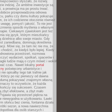
iejscowości słyszało, że rozwój
dzie indziej. Że ambitne inwestycje są
ii, a prowincja ma po prostu trwać.
dobrze przeprowadzona odnowa
cu, parku czy domu kultury pokazuje
, że ich codzienne otoczenie również
 uwagę, pomysł i jakość. To nie jest
o zmienia sposób myślenia o własnym
mapie. Ciekawym zjawiskiem jest też
enia się język, którym mieszkańcy
ą dzielnicę albo swoje miasto. Gdy
est zaniedbana, dominują określenia
acji. Mówi się, że tam nic nie ma, że
 chodzić, że kiedyś było lepiej. Kiedy
 odnowiona przestrzeń, rozmowa
yczyć wydarzeń, spotkań, spacerów i
agle ludzie mają o czym mówić i wokół
wać czas. Nawet lokalny
portal
zny
poświęcony urbanistyce i
nie opisałby tego tak trafnie jak
 którzy po raz pierwszy od dawna
z dumą pokazywać znajomym własną
 znaczy to oczywiście, że każda
ja kończy się sukcesem. Czasem
ą zbyt efektowne, a zbyt mało
Pojawia się przestrzeń piękna na
le niewygodna w użytkowaniu. Ławki
ym słońcu bez cienia, fontanna działa
krótki sezon, a nowa nawierzchnia
kłopotliwa dla osób starszych i