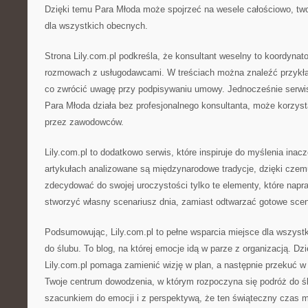
Dzięki temu Para Młoda może spojrzeć na wesele całościowo, tw
dla wszystkich obecnych.
Strona Lily.com.pl podkreśla, że konsultant weselny to koordynat
rozmowach z usługodawcami. W treściach można znaleźć przykła
co zwrócić uwagę przy podpisywaniu umowy. Jednocześnie serwis 
Para Młoda działa bez profesjonalnego konsultanta, może korzys
przez zawodowców.
Lily.com.pl to dodatkowo serwis, które inspiruje do myślenia inac
artykułach analizowane są międzynarodowe tradycje, dzięki cze
zdecydować do swojej uroczystości tylko te elementy, które napr
stworzyć własny scenariusz dnia, zamiast odtwarzać gotowe scen
Podsumowując, Lily.com.pl to pełne wsparcia miejsce dla wszystk
do ślubu. To blog, na której emocje idą w parze z organizacją. Dz
Lily.com.pl pomaga zamienić wizję w plan, a następnie przekuć w
Twoje centrum dowodzenia, w którym rozpoczyna się podróż do 
szacunkiem do emocji i z perspektywą, że ten świąteczny czas m