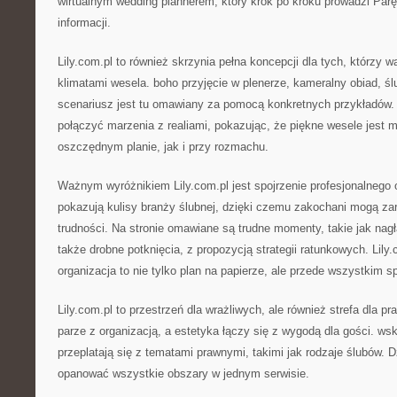
wirtualnym wedding plannerem, który krok po kroku prowadzi Par
informacji.
Lily.com.pl to również skrzynia pełna koncepcji dla tych, którzy 
klimatami wesela. boho przyjęcie w plenerze, kameralny obiad, ś
scenariusz jest tu omawiany za pomocą konkretnych przykładów.
połączyć marzenia z realiami, pokazując, że piękne wesele jest 
oszczędnym planie, jak i przy rozmachu.
Ważnym wyróżnikiem Lily.com.pl jest spojrzenie profesjonalnego o
pokazują kulisy branży ślubnej, dzięki czemu zakochani mogą 
trudności. Na stronie omawiane są trudne momenty, takie jak nag
także drobne potknięcia, z propozycją strategii ratunkowych. Lil
organizacja to nie tylko plan na papierze, ale przede wszystkim s
Lily.com.pl to przestrzeń dla wrażliwych, ale również strefa dla 
parze z organizacją, a estetyka łączy się z wygodą dla gości. ws
przeplatają się z tematami prawnymi, takimi jak rodzaje ślubów.
opanować wszystkie obszary w jednym serwisie.