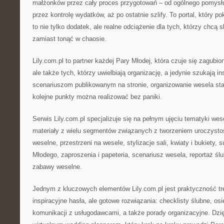
małżonków przez cały proces przygotowań – od ogólnego pomysłu 
przez kontrolę wydatków, aż po ostatnie szlify. To portal, który p
to nie tylko dodatek, ale realne odciążenie dla tych, którzy chcą 
zamiast tonąć w chaosie.
Lily.com.pl to partner każdej Pary Młodej, która czuje się zagubio
ale także tych, którzy uwielbiają organizację, a jedynie szukają i
scenariuszom publikowanym na stronie, organizowanie wesela sta
kolejne punkty można realizować bez paniki.
Serwis Lily.com.pl specjalizuje się na pełnym ujęciu tematyki wes
materiały z wielu segmentów związanych z tworzeniem uroczystoś
weselne, przestrzeni na wesele, stylizacje sali, kwiaty i bukiety, 
Młodego, zaproszenia i papeteria, scenariusz wesela, reportaż ślub
zabawy weselne.
Jednym z kluczowych elementów Lily.com.pl jest praktyczność tre
inspiracyjne hasła, ale gotowe rozwiązania: checklisty ślubne, os
komunikacji z usługodawcami, a także porady organizacyjne. Dzięk