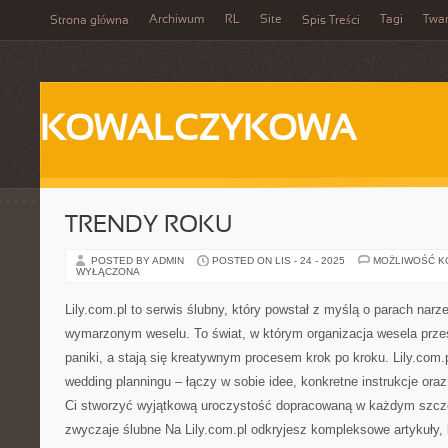
Archiwum
RL
Site
Tagi
Twa
Strona główna
Spis Treści
KOWALCZYKOWA
TRENDY ROKU
POSTED BY ADMIN
POSTED ON LIS - 24 - 2025
MOŻLIWOŚĆ 
WYŁĄCZONA
Lily.com.pl to serwis ślubny, który powstał z myślą o parach na
wymarzonym weselu. To świat, w którym organizacja wesela prz
paniki, a stają się kreatywnym procesem krok po kroku. Lily.com.
wedding planningu – łączy w sobie idee, konkretne instrukcje or
Ci stworzyć wyjątkową uroczystość dopracowaną w każdym szcz
zwyczaje ślubne Na Lily.com.pl odkryjesz kompleksowe artykuły,