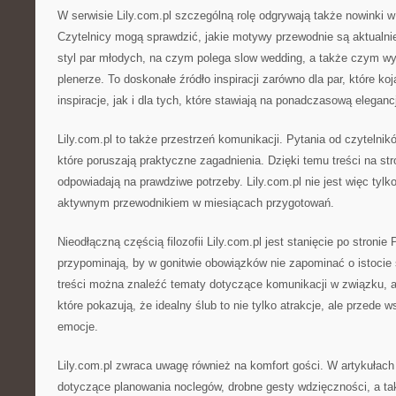
W serwisie Lily.com.pl szczególną rolę odgrywają także nowinki 
Czytelnicy mogą sprawdzić, jakie motywy przewodnie są aktualnie
styl par młodych, na czym polega slow wedding, a także czym wy
plenerze. To doskonałe źródło inspiracji zarówno dla par, które k
inspiracje, jak i dla tych, które stawiają na ponadczasową eleganc
Lily.com.pl to także przestrzeń komunikacji. Pytania od czytelnikó
które poruszają praktyczne zagadnienia. Dzięki temu treści na str
odpowiadają na prawdziwe potrzeby. Lily.com.pl nie jest więc tylko 
aktywnym przewodnikiem w miesiącach przygotowań.
Nieodłączną częścią filozofii Lily.com.pl jest stanięcie po stronie
przypominają, by w gonitwie obowiązków nie zapominać o istocie 
treści można znaleźć tematy dotyczące komunikacji w związku, a t
które pokazują, że idealny ślub to nie tylko atrakcje, ale przede
emocje.
Lily.com.pl zwraca uwagę również na komfort gości. W artykułach 
dotyczące planowania noclegów, drobne gesty wdzięczności, a t