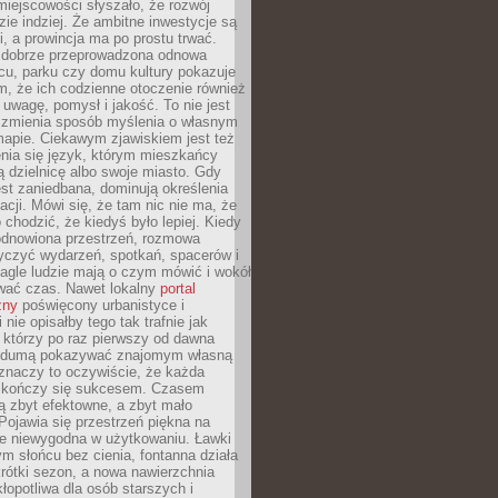
iejscowości słyszało, że rozwój
dzie indziej. Że ambitne inwestycje są
ii, a prowincja ma po prostu trwać.
dobrze przeprowadzona odnowa
cu, parku czy domu kultury pokazuje
, że ich codzienne otoczenie również
 uwagę, pomysł i jakość. To nie jest
o zmienia sposób myślenia o własnym
mapie. Ciekawym zjawiskiem jest też
enia się język, którym mieszkańcy
ą dzielnicę albo swoje miasto. Gdy
est zaniedbana, dominują określenia
acji. Mówi się, że tam nic nie ma, że
 chodzić, że kiedyś było lepiej. Kiedy
 odnowiona przestrzeń, rozmowa
yczyć wydarzeń, spotkań, spacerów i
agle ludzie mają o czym mówić i wokół
wać czas. Nawet lokalny
portal
zny
poświęcony urbanistyce i
nie opisałby tego tak trafnie jak
 którzy po raz pierwszy od dawna
z dumą pokazywać znajomym własną
 znaczy to oczywiście, że każda
ja kończy się sukcesem. Czasem
ą zbyt efektowne, a zbyt mało
Pojawia się przestrzeń piękna na
le niewygodna w użytkowaniu. Ławki
ym słońcu bez cienia, fontanna działa
krótki sezon, a nowa nawierzchnia
kłopotliwa dla osób starszych i