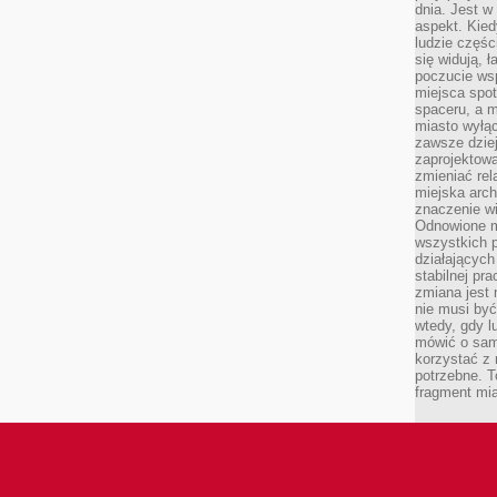
dnia. Jest w
aspekt. Kied
ludzie częś
się widują, 
poczucie wsp
miejsca spo
spaceru, a m
miasto wyłąc
zawsze dziej
zaprojektowa
zmieniać rel
miejska arch
znaczenie w
Odnowione mi
wszystkich 
działających 
stabilnej pr
zmiana jest 
nie musi być
wtedy, gdy l
mówić o same
korzystać z 
potrzebne. T
fragment mia