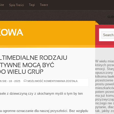
ite
Tagi
Twarz
Spis Treści
SUB
KOWA
LTIMEDIALNE RODZAJU
W wielu mia
KTYWNE MOGĄ BYĆ
których prze
emocji. Star
O WIELU GRUP
opuszczony 
kilkoma ławk
przestrzenie
URZĄDZENIA
SIE - 18 - 2025
MOŻLIWOŚĆ KOMENTOWANIA
ZOSTAŁA
MULTIMEDIALNE
prostu powol
RODZAJU
mieszkańców
TABLICE
potem przest
INTERAKTYWNE
esele z dziewczyną czy z ukochanym myśli o tym by ten
MOGĄ
ma już komu
BYĆ
przyzwyczaja
PRZYZNAWANE
niczego nie 
DO
WIELU
pytanie, dla
GRUP
a ogromne oznaczanie dla naszej przyszłości. Bez względu
tak, jakby z