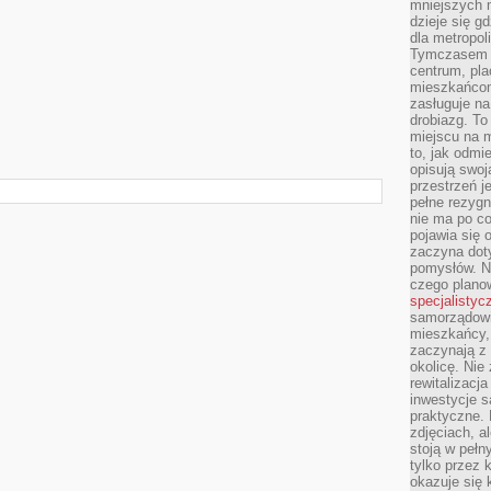
mniejszych m
dzieje się g
dla metropol
Tymczasem 
centrum, pla
mieszkańcom
zasługuje na
drobiazg. T
miejscu na 
to, jak odmi
opisują swoj
przestrzeń j
pełne rezygn
nie ma po co
pojawia się
zaczyna dot
pomysłów. N
czego plano
specjalistyc
samorządowi 
mieszkańcy,
zaczynają 
okolicę. Nie
rewitalizac
inwestycje s
praktyczne. 
zdjęciach, a
stoją w pełn
tylko przez 
okazuje się 