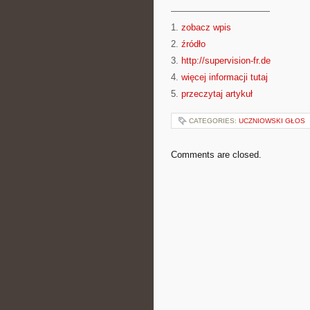
———————————
1.
zobacz wpis
2.
źródło
3.
http://supervision-fr.de
4.
więcej informacji tutaj
5.
przeczytaj artykuł
CATEGORIES:
UCZNIOWSKI GŁOS
Comments are closed.