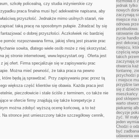
rozmowa o zm
ceum, szkołę policealną, czy studia inżynierskie czy
jednak tylko
nowych doni
zypadku praca finalna musi być adekwatnie napisana, aby
zaczynają si
łaściwą przyszłość. Jednakże mimo usilnych starań, nie
miejsce ma s
odnowa przes
zapisać taką pracę na sposobnym pułapie. Zdradzać by się
przebudowa p
fantazjować o dobrej przyszłości. Aczkolwiek nic bardziej
ratowanie da
życie handl
pomóc rozpoznawana firma, jakiej sferą jest pisanie prac
jest dekorac
miejscu, któ
słychanie sowita, dlatego wiele osób może z niej skorzystać.
częścią wsp
na jej stronie internetowej, www.lepszystart.org
. Oferta jest
takich przem
zaczynają on
z jej ofert. Firma specjalizuje się w zapisywaniu prac
otwarcia ka
apie. Można mieć pewność, że taka praca na pewno
fontannę, zi
przychodzi p
 które będą ją sprawdzać. Przy zapisywaniu prac przez tą
i miejsce mu
przyjdzie ta
zego większa część klientów się obawia. Każda praca jest
się z dziećm
telnie, pieczołowicie i stale ściśle z terminem, co także nie
mieszkańcy w
pod sklepem.
ące w ofercie firmy znajdują się także korepetycje z
warto otwor
którym można zdobyć wyższą ocenę końcową, a to też
piekarnię al
decyzje pok
 Na stronce jest umieszczony także szczegółowy cennik,
żyć. W mały
jeden wymiar
Chodzi o odz
być zadbana
udawania wie