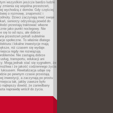
 tym wszystkim jeszcze bardzo ludzki
y zmienia się wspólna przestrzeń,
ciej wychodzą z domów. Gdy częściej
łatwiej o rozmowę, znajomość i
ólnoty. Dzieci zaczynają mieć swoje
tkań, seniorzy odzyskują powód do
łodzi przestają traktować własne
znie jako punkt noclegowy. Nie
e się to od razu, ale dobrze
na przestrzeń potrafi subtelnie
acje społeczne. To właśnie dlatego
itektura i lokalne inwestycje mają
iększe, niż czasem się wydaje.
ejsca nigdy nie rozwiązują
problemów. Nie zastąpią dobrze
usług, transportu, edukacji ani
acy. Mogą jednak stać się sygnałem, że
możliwa i że jakość codziennego życia
 luksusem. Rewitalizacja udaje się
udzie po pewnym czasie przestają
j inwestycji, a zaczynają po prostu
miejsca tak, jakby zawsze było
o najlepszy dowód, że zaniedbany
sta naprawdę wrócił do życia.