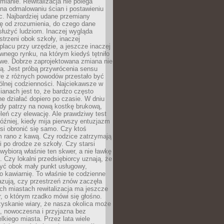
ianie. Rewitalizacja nie polega
 na odmalowaniu ścian i postawieniu
c. Najbardziej udane przemiany
ę od zrozumienia, do czego dane
łużyć ludziom. Inaczej wygląda
trzeni obok szkoły, inaczej
lacu przy urzędzie, a jeszcze inaczej
wnego rynku, na którym kiedyś tętniło
owe. Dobrze zaprojektowana zmiana nie
ją. Jest próbą przywrócenia sensu
re z różnych powodów przestało być
ólnej codzienności. Najciekawsze w
ianach jest to, że bardzo często
e działać dopiero po czasie. W dniu
żdy patrzy na nową kostkę brukową,
eleń czy elewację. Ale prawdziwy test
óźniej, kiedy mija pierwszy entuzjazm
si obronić się samo. Czy ktoś
m rano z kawą. Czy rodzice zatrzymają
i po drodze ze szkoły. Czy starsi
ybiorą właśnie ten skwer, a nie ławkę
 Czy lokalni przedsiębiorcy uznają, że
zyć obok mały punkt usługowy,
bo kawiarnię. To właśnie te codzienne
azują, czy przestrzeń znów zaczęła
ch miastach rewitalizacja ma jeszcze
, o którym rzadko mówi się głośno.
yskanie wiary, że nasza okolica może
, nowoczesna i przyjazna bez
lkiego miasta. Przez lata wiele