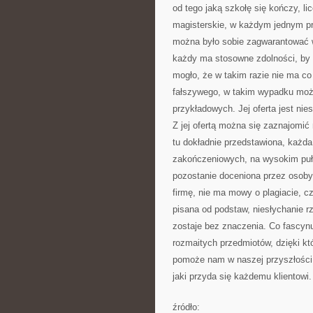
od tego jaką szkołę się kończy, li
magisterskie, w każdym jednym pr
można było sobie zagwarantować w
każdy ma stosowne zdolności, by 
mogło, że w takim razie nie ma co 
fałszywego, w takim wypadku może 
przykładowych. Jej oferta jest nie
Z jej ofertą można się zaznajomić 
tu dokładnie przedstawiona, każda 
zakończeniowych, na wysokim puł
pozostanie doceniona przez osoby,
firmę, nie ma mowy o plagiacie, c
pisana od podstaw, niesłychanie rze
zostaje bez znaczenia. Co fascynuj
rozmaitych przedmiotów, dzięki 
pomoże nam w naszej przyszłości.
jaki przyda się każdemu klientowi.
źródło: