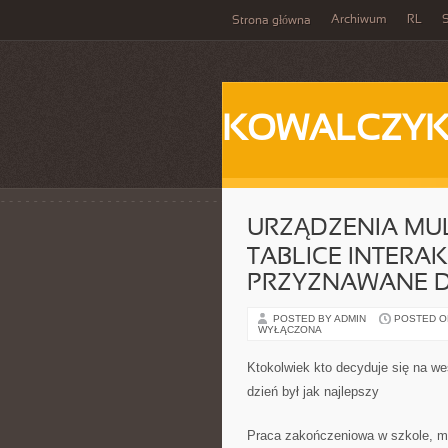
Archiwum
RL
S
Strona główna
KOWALCZY
URZĄDZENIA MU
TABLICE INTERA
PRZYZNAWANE D
POSTED BY ADMIN
POSTED ON 
WYŁĄCZONA
Ktokolwiek kto decyduje się na w
dzień był jak najlepszy
Praca zakończeniowa w szkole, m