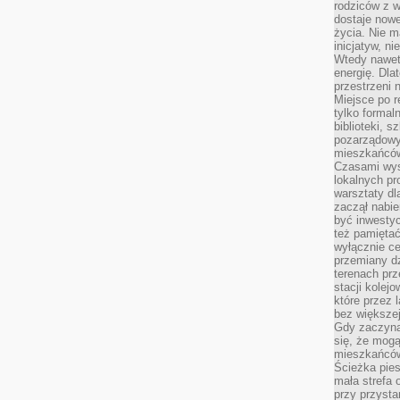
rodziców z 
dostaje nowe
życia. Nie m
inicjatyw, n
Wtedy nawet 
energię. Dla
przestrzeni 
Miejsce po r
tylko formal
biblioteki, s
pozarządowy
mieszkańców,
Czasami wyst
lokalnych pr
warsztaty dl
zaczął nabie
być inwestyc
też pamiętać
wyłącznie c
przemiany dz
terenach pr
stacji kolej
które przez 
bez większej
Gdy zaczyna 
się, że mog
mieszkańców 
Ścieżka pies
mała strefa
przy przysta