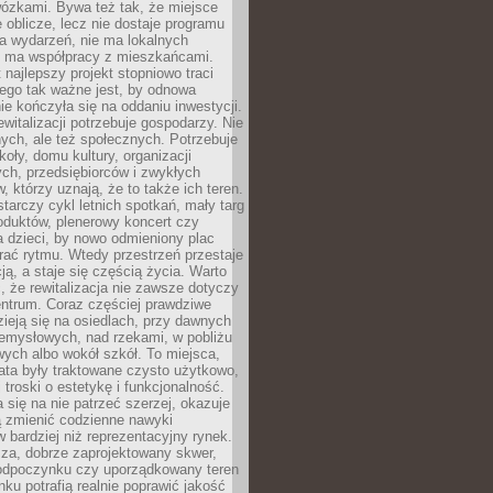
wózkami. Bywa też tak, że miejsce
 oblicze, lecz nie dostaje programu
a wydarzeń, nie ma lokalnych
ie ma współpracy z mieszkańcami.
najlepszy projekt stopniowo traci
tego tak ważne jest, by odnowa
nie kończyła się na oddaniu inwestycji.
ewitalizacji potrzebuje gospodarzy. Nie
nych, ale też społecznych. Potrzebuje
zkoły, domu kultury, organizacji
ch, przedsiębiorców i zwykłych
 którzy uznają, że to także ich teren.
arczy cykl letnich spotkań, mały targ
oduktów, plenerowy koncert czy
a dzieci, by nowo odmieniony plac
rać rytmu. Wtedy przestrzeń przestaje
ją, a staje się częścią życia. Warto
, że rewitalizacja nie zawsze dotyczy
entrum. Coraz częściej prawdziwe
ieją się na osiedlach, przy dawnych
zemysłowych, nad rzekami, w pobliżu
owych albo wokół szkół. To miejsca,
lata były traktowane czysto użytkowo,
 troski o estetykę i funkcjonalność.
się na nie patrzeć szerzej, okazuje
ą zmienić codzienne nawyki
bardziej niż reprezentacyjny rynek.
za, dobrze zaprojektowany skwer,
 odpoczynku czy uporządkowany teren
nku potrafią realnie poprawić jakość