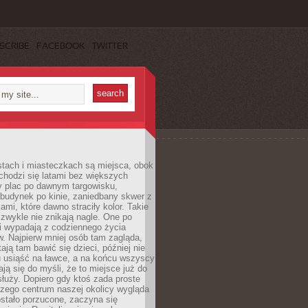
SCRIBE
FACEBOOK
TWITTER
stach i miasteczkach są miejsca, obok
chodzi się latami bez większych
y plac po dawnym targowisku,
budynek po kinie, zaniedbany skwer z
ami, które dawno straciły kolor. Takie
 zwykle nie znikają nagle. One po
i wypadają z codziennego życia
. Najpierw mniej osób tam zagląda,
ają tam bawić się dzieci, później nie
 usiąść na ławce, a na końcu wszyscy
ją się do myśli, że to miejsce już do
służy. Dopiero gdy ktoś zada proste
czego centrum naszej okolicy wygląda
ostało porzucone, zaczyna się