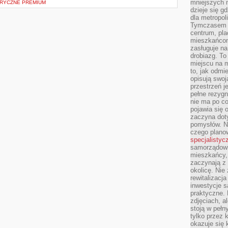
mniejszych m
RYCZNE PREMIUM
dzieje się g
dla metropol
Tymczasem 
centrum, pla
mieszkańcom
zasługuje na
drobiazg. T
miejscu na 
to, jak odmi
opisują swoj
przestrzeń j
pełne rezygn
nie ma po co
pojawia się
zaczyna dot
pomysłów. N
czego plano
specjalistyc
samorządowi 
mieszkańcy,
zaczynają 
okolicę. Nie
rewitalizac
inwestycje s
praktyczne. 
zdjęciach, a
stoją w pełn
tylko przez 
okazuje się 