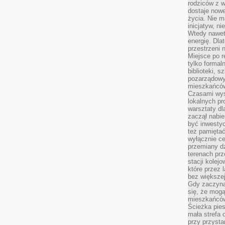
rodziców z 
dostaje nowe
życia. Nie m
inicjatyw, n
Wtedy nawet 
energię. Dla
przestrzeni 
Miejsce po r
tylko formal
biblioteki, s
pozarządowy
mieszkańców,
Czasami wyst
lokalnych pr
warsztaty dl
zaczął nabie
być inwestyc
też pamiętać
wyłącznie c
przemiany dz
terenach pr
stacji kolej
które przez 
bez większej
Gdy zaczyna 
się, że mog
mieszkańców 
Ścieżka pies
mała strefa
przy przysta