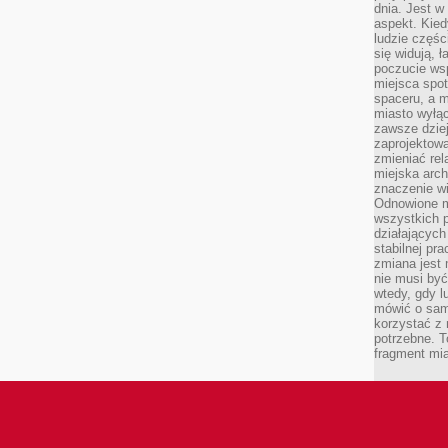
dnia. Jest w
aspekt. Kied
ludzie częś
się widują, 
poczucie wsp
miejsca spo
spaceru, a m
miasto wyłąc
zawsze dziej
zaprojektowa
zmieniać rel
miejska arch
znaczenie w
Odnowione mi
wszystkich 
działających 
stabilnej pr
zmiana jest 
nie musi być
wtedy, gdy l
mówić o same
korzystać z 
potrzebne. T
fragment mia