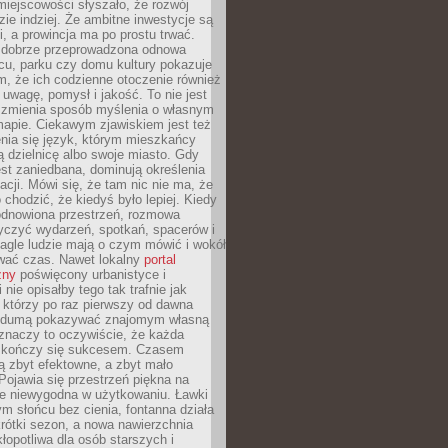
iejscowości słyszało, że rozwój
dzie indziej. Że ambitne inwestycje są
ii, a prowincja ma po prostu trwać.
dobrze przeprowadzona odnowa
cu, parku czy domu kultury pokazuje
, że ich codzienne otoczenie również
 uwagę, pomysł i jakość. To nie jest
o zmienia sposób myślenia o własnym
mapie. Ciekawym zjawiskiem jest też
enia się język, którym mieszkańcy
ą dzielnicę albo swoje miasto. Gdy
est zaniedbana, dominują określenia
acji. Mówi się, że tam nic nie ma, że
 chodzić, że kiedyś było lepiej. Kiedy
 odnowiona przestrzeń, rozmowa
yczyć wydarzeń, spotkań, spacerów i
agle ludzie mają o czym mówić i wokół
wać czas. Nawet lokalny
portal
zny
poświęcony urbanistyce i
nie opisałby tego tak trafnie jak
 którzy po raz pierwszy od dawna
z dumą pokazywać znajomym własną
 znaczy to oczywiście, że każda
ja kończy się sukcesem. Czasem
ą zbyt efektowne, a zbyt mało
Pojawia się przestrzeń piękna na
le niewygodna w użytkowaniu. Ławki
ym słońcu bez cienia, fontanna działa
krótki sezon, a nowa nawierzchnia
kłopotliwa dla osób starszych i