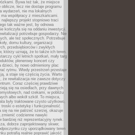
wózkami. Bywa też tak, że miejsce
 oblicze, lecz nie dostaje programu
a wydarzeń, nie ma lokalnych
ie ma współpracy z mieszkańcami.
najlepszy projekt stopniowo traci
tego tak ważne jest, by odnowa
nie kończyła się na oddaniu inwestycji.
ewitalizacji potrzebuje gospodarzy. Nie
nych, ale też społecznych. Potrzebuje
zkoły, domu kultury, organizacji
ch, przedsiębiorców i zwykłych
 którzy uznają, że to także ich teren.
arczy cykl letnich spotkań, mały targ
oduktów, plenerowy koncert czy
a dzieci, by nowo odmieniony plac
rać rytmu. Wtedy przestrzeń przestaje
ją, a staje się częścią życia. Warto
, że rewitalizacja nie zawsze dotyczy
entrum. Coraz częściej prawdziwe
ieją się na osiedlach, przy dawnych
zemysłowych, nad rzekami, w pobliżu
owych albo wokół szkół. To miejsca,
lata były traktowane czysto użytkowo,
 troski o estetykę i funkcjonalność.
się na nie patrzeć szerzej, okazuje
ą zmienić codzienne nawyki
bardziej niż reprezentacyjny rynek.
za, dobrze zaprojektowany skwer,
 odpoczynku czy uporządkowany teren
nku potrafią realnie poprawić jakość