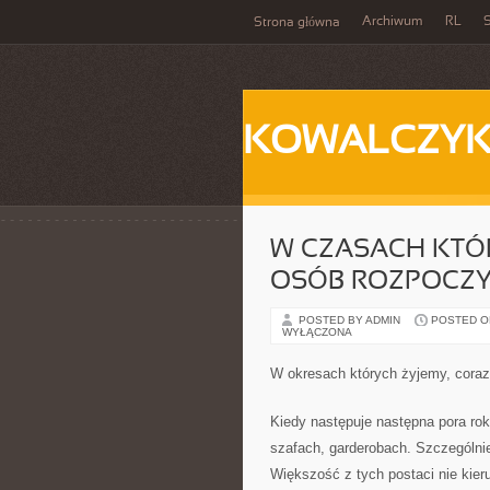
Archiwum
RL
S
Strona główna
KOWALCZY
W CZASACH KTÓR
OSÓB ROZPOCZY
POSTED BY ADMIN
POSTED ON
WYŁĄCZONA
W okresach których żyjemy, coraz
Kiedy następuje następna pora rok
szafach, garderobach. Szczególni
Większość z tych postaci nie kier