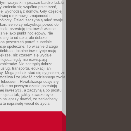
 tym wszystkim jeszcze bardzo ludzki
y zmienia się wspólna przestrzeń,
ciej wychodzą z domów. Gdy częściej
łatwiej o rozmowę, znajomość i
ólnoty. Dzieci zaczynają mieć swoje
tkań, seniorzy odzyskują powód do
łodzi przestają traktować własne
znie jako punkt noclegowy. Nie
e się to od razu, ale dobrze
na przestrzeń potrafi subtelnie
acje społeczne. To właśnie dlatego
itektura i lokalne inwestycje mają
iększe, niż czasem się wydaje.
ejsca nigdy nie rozwiązują
problemów. Nie zastąpią dobrze
usług, transportu, edukacji ani
acy. Mogą jednak stać się sygnałem, że
możliwa i że jakość codziennego życia
 luksusem. Rewitalizacja udaje się
udzie po pewnym czasie przestają
j inwestycji, a zaczynają po prostu
miejsca tak, jakby zawsze było
o najlepszy dowód, że zaniedbany
sta naprawdę wrócił do życia.