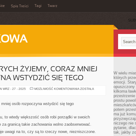
ite
Tagi
Twarz
Spis Treści
SUB
KOWA
YCH ŻYJEMY, CORAZ MNIEJ
W wielu mia
NA WSTYDZIĆ SIĘ TEGO
których prze
emocji. Star
opuszczony 
W
 WRZ - 27 - 2025
MOŻLIWOŚĆ KOMENTOWANIA
ZOSTAŁA
kilkoma ławk
CZASACH
KTÓRYCH
przestrzenie
ŻYJEMY,
prostu powol
CORAZ
 mniej osób rozpoczyna wstydzić się tego
mieszkańców
MNIEJ
OSÓB
potem przest
ROZPOCZYNA
ma już komu
WSTYDZIĆ
u, to wtedy większość osób robi porządki w swoich
przyzwyczaja
SIĘ
TEGO
niczego nie 
e za granicą takie zachowania wolno zaobserwować.
pytanie, dla
uje uwagi na to, czy są to rzeczy nowe, niezniszczone.
tak, jakby z