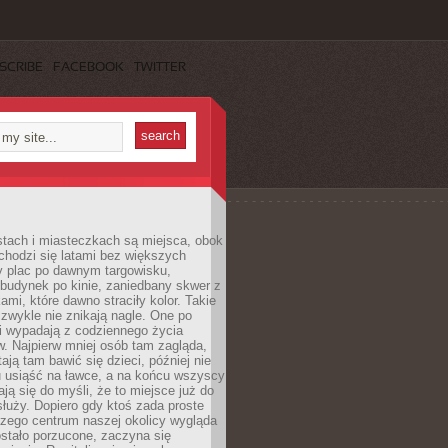
SCRIBE
FACEBOOK
TWITTER
stach i miasteczkach są miejsca, obok
chodzi się latami bez większych
y plac po dawnym targowisku,
budynek po kinie, zaniedbany skwer z
ami, które dawno straciły kolor. Takie
 zwykle nie znikają nagle. One po
i wypadają z codziennego życia
. Najpierw mniej osób tam zagląda,
ają tam bawić się dzieci, później nie
 usiąść na ławce, a na końcu wszyscy
ją się do myśli, że to miejsce już do
służy. Dopiero gdy ktoś zada proste
czego centrum naszej okolicy wygląda
ostało porzucone, zaczyna się