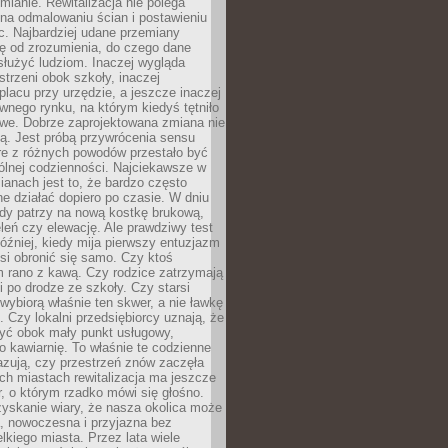
ianie. Rewitalizacja nie polega
 na odmalowaniu ścian i postawieniu
c. Najbardziej udane przemiany
ę od zrozumienia, do czego dane
łużyć ludziom. Inaczej wygląda
trzeni obok szkoły, inaczej
lacu przy urzędzie, a jeszcze inaczej
wnego rynku, na którym kiedyś tętniło
owe. Dobrze zaprojektowana zmiana nie
ją. Jest próbą przywrócenia sensu
re z różnych powodów przestało być
ólnej codzienności. Najciekawsze w
ianach jest to, że bardzo często
e działać dopiero po czasie. W dniu
żdy patrzy na nową kostkę brukową,
eleń czy elewację. Ale prawdziwy test
óźniej, kiedy mija pierwszy entuzjazm
si obronić się samo. Czy ktoś
m rano z kawą. Czy rodzice zatrzymają
i po drodze ze szkoły. Czy starsi
ybiorą właśnie ten skwer, a nie ławkę
 Czy lokalni przedsiębiorcy uznają, że
zyć obok mały punkt usługowy,
bo kawiarnię. To właśnie te codzienne
azują, czy przestrzeń znów zaczęła
ch miastach rewitalizacja ma jeszcze
, o którym rzadko mówi się głośno.
yskanie wiary, że nasza okolica może
, nowoczesna i przyjazna bez
lkiego miasta. Przez lata wiele