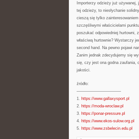
Importerzy odzieży już używanej, 
tej odzieży, to niesłychanie soli
cieszą się tylko zainteresowaniem 
szczęśliwymi właścicielami punkt
poszukać odpowiedniej hurtowni, z
właściwą hurtownie? Wystarczy jed
second hand. Na pewno pojawi nam 
Zanim jednak zdecydujemy się wyb
się, czy jest ona godna zaufania, 
jakości.
źródło:
———————————
1.
https://www.gallaxysport.pl
2.
https://moda-wroclaw.pl
3.
https://ponar-pressure.pl
4.
https://www.ekos-sulow.org.pl
5.
https://www.zsbelecin.edu.pl