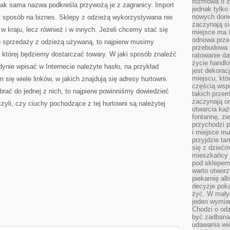
rozmowa o zm
jak sama nazwa podkreśla przywożą je z zagranicy. Import
jednak tylko
nowych doni
dny sposób na biznes. Sklepy z odzieżą wykorzystywana nie
zaczynają si
w kraju, lecz również i w innych. Jeżeli chcemy stać się
miejsce ma s
odnowa przes
u sprzedaży z odzieżą używaną, to najpierw musimy
przebudowa p
 której będziemy dostarczać towary. W jaki sposób znaleźć
ratowanie da
życie handl
ynie wpisać w Internecie należyte hasło, na przykład
jest dekorac
miejscu, któ
się wiele linków, w jakich znajdują się adresy hurtowni.
częścią wsp
rać do jednej z nich, to najpierw powinniśmy dowiedzieć
takich przem
zaczynają on
czyli, czy ciuchy pochodzące z tej hurtowni są należytej
otwarcia ka
fontannę, zi
przychodzi p
i miejsce mu
przyjdzie ta
się z dziećm
mieszkańcy w
pod sklepem.
warto otwor
piekarnię al
decyzje pok
żyć. W mały
jeden wymiar
Chodzi o odz
być zadbana
udawania wie