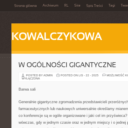
Archiwum
RL
Site
Tagi
Twa
Strona główna
Spis Treści
KOWALCZYKOWA
W OGÓLNOŚCI GIGANTYCZNE
POSTED BY ADMIN
POSTED ON LIS - 22 - 2025
MOŻLIWOŚĆ 
WYŁĄCZONA
Barwa sali
Generalnie gigantyczne zgromadzenia przedstawicieli przeróżnych
farmaceutycznych lub naukowych uniwersalnie określamy mianem 
co konferencje są w ogóle organizowane i jaki cel im przyświeca
wówczas, gdy w jednym czasie oraz w jednym miejscy i o jednej p