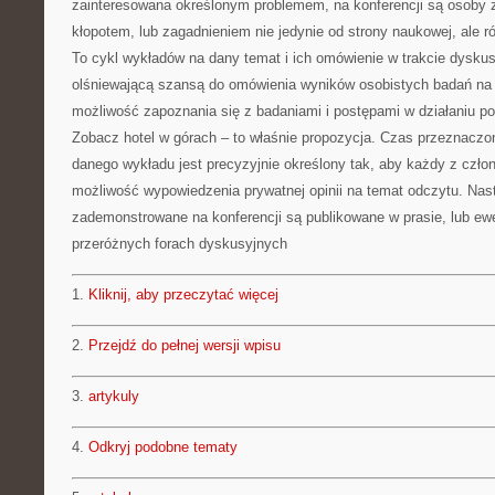
zainteresowana określonym problemem, na konferencji są osoby 
kłopotem, lub zagadnieniem nie jedynie od strony naukowej, ale r
To cykl wykładów na dany temat i ich omówienie w trakcie dyskusj
olśniewającą szansą do omówienia wyników osobistych badań na 
możliwość zapoznania się z badaniami i postępami w działaniu p
Zobacz hotel w górach – to właśnie propozycja. Czas przeznacz
danego wykładu jest precyzyjnie określony tak, aby każdy z człon
możliwość wypowiedzenia prywatnej opinii na temat odczytu. Nast
zademonstrowane na konferencji są publikowane w prasie, lub ewe
przeróżnych forach dyskusyjnych
1.
Kliknij, aby przeczytać więcej
2.
Przejdź do pełnej wersji wpisu
3.
artykuly
4.
Odkryj podobne tematy