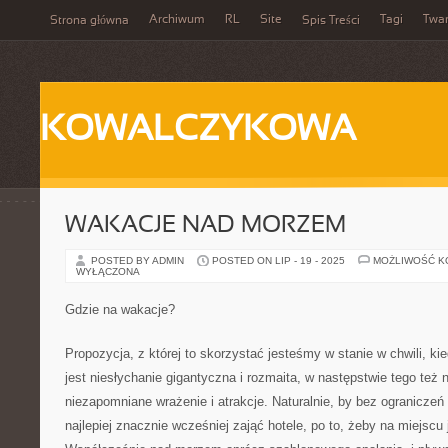
Archiwum
RL
Site
Tagi
Twa
Strona główna
Spis Treści
KOWALCZYKOWA
WAKACJE NAD MORZEM
POSTED BY ADMIN
POSTED ON LIP - 19 - 2025
MOŻLIWOŚĆ 
WYŁĄCZONA
Gdzie na wakacje?
Propozycja, z której to skorzystać jesteśmy w stanie w chwili,
jest niesłychanie gigantyczna i rozmaita, w następstwie tego te
niezapomniane wrażenie i atrakcje. Naturalnie, by bez ogranicze
najlepiej znacznie wcześniej zająć hotele, po to, żeby na miejscu 