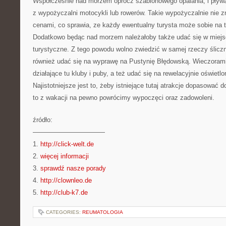
Współcześnie nad morzem oprócz szablonowego opalania, i pływ
z wypożyczalni motocykli lub rowerów. Takie wypożyczalnie nie z
cenami, co sprawia, ze każdy ewentualny turysta może sobie na 
Dodatkowo będąc nad morzem należałoby także udać się w miejsc
turystyczne. Z tego powodu wolno zwiedzić w samej rzeczy śliczne
również udać się na wyprawę na Pustynię Błędowską. Wieczorami
działające tu kluby i puby, a też udać się na rewelacyjnie oświetl
Najistotniejsze jest to, żeby istniejące tutaj atrakcje dopasowa
to z wakacji na pewno powrócimy wypoczęci oraz zadowoleni.
źródło:
———————————
1.
http://click-welt.de
2.
więcej informacji
3.
sprawdź nasze porady
4.
http://clownleo.de
5.
http://club-k7.de
CATEGORIES:
REUMATOLOGIA