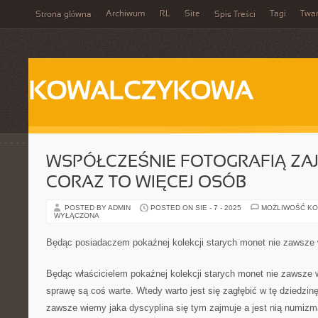
Archiwum
RL
Site
Tagi
Twa
Strona główna
Spis Treści
KOWALCZYKOWA
WSPÓŁCZEŚNIE FOTOGRAFIĄ ZAJ
CORAZ TO WIĘCEJ OSÓB
POSTED BY ADMIN
POSTED ON SIE - 7 - 2025
MOŻLIWOŚĆ K
WYŁĄCZONA
Będąc posiadaczem pokaźnej kolekcji starych monet nie zawsze
Będąc właścicielem pokaźnej kolekcji starych monet nie zawsze 
sprawę są coś warte. Wtedy warto jest się zagłębić w tę dziedzinę
zawsze wiemy jaka dyscyplina się tym zajmuje a jest nią numizm