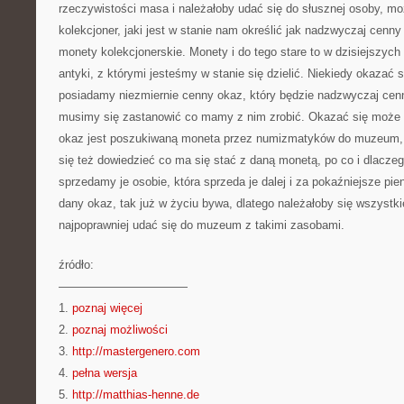
rzeczywistości masa i należałoby udać się do słusznej osoby, mo
kolekcjoner, jaki jest w stanie nam określić jak nadzwyczaj cenny 
monety kolekcjonerskie. Monety i do tego stare to w dzisiejszyc
antyki, z którymi jesteśmy w stanie się dzielić. Niekiedy okazać 
posiadamy niezmiernie cenny okaz, który będzie nadzwyczaj cen
musimy się zastanowić co mamy z nim zrobić. Okazać się może
okaz jest poszukiwaną moneta przez numizmatyków do muzeum, j
się też dowiedzieć co ma się stać z daną monetą, po co i dlac
sprzedamy je osobie, która sprzeda je dalej i za pokaźniejsze pien
dany okaz, tak już w życiu bywa, dlatego należałoby się wszystki
najpoprawniej udać się do muzeum z takimi zasobami.
źródło:
———————————
1.
poznaj więcej
2.
poznaj możliwości
3.
http://mastergenero.com
4.
pełna wersja
5.
http://matthias-henne.de