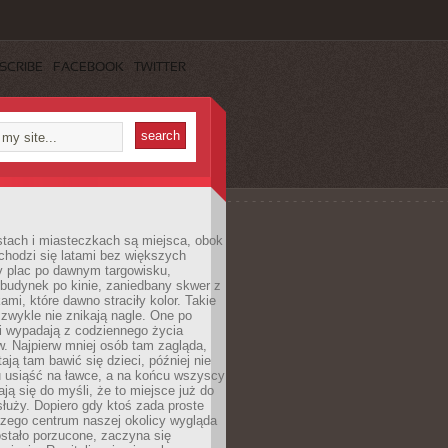
SCRIBE
FACEBOOK
TWITTER
stach i miasteczkach są miejsca, obok
chodzi się latami bez większych
y plac po dawnym targowisku,
budynek po kinie, zaniedbany skwer z
ami, które dawno straciły kolor. Takie
 zwykle nie znikają nagle. One po
i wypadają z codziennego życia
. Najpierw mniej osób tam zagląda,
ają tam bawić się dzieci, później nie
 usiąść na ławce, a na końcu wszyscy
ją się do myśli, że to miejsce już do
służy. Dopiero gdy ktoś zada proste
czego centrum naszej okolicy wygląda
ostało porzucone, zaczyna się