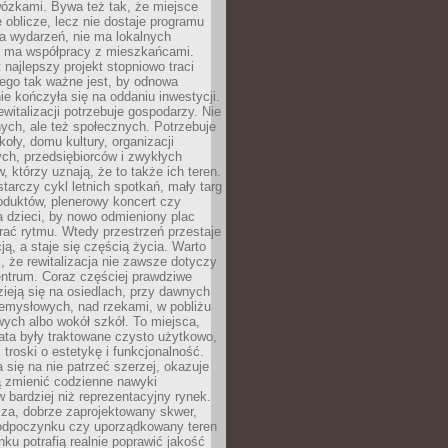
wózkami. Bywa też tak, że miejsce
 oblicze, lecz nie dostaje programu
a wydarzeń, nie ma lokalnych
ie ma współpracy z mieszkańcami.
najlepszy projekt stopniowo traci
tego tak ważne jest, by odnowa
nie kończyła się na oddaniu inwestycji.
ewitalizacji potrzebuje gospodarzy. Nie
nych, ale też społecznych. Potrzebuje
zkoły, domu kultury, organizacji
ch, przedsiębiorców i zwykłych
 którzy uznają, że to także ich teren.
arczy cykl letnich spotkań, mały targ
oduktów, plenerowy koncert czy
a dzieci, by nowo odmieniony plac
rać rytmu. Wtedy przestrzeń przestaje
ją, a staje się częścią życia. Warto
, że rewitalizacja nie zawsze dotyczy
entrum. Coraz częściej prawdziwe
ieją się na osiedlach, przy dawnych
zemysłowych, nad rzekami, w pobliżu
owych albo wokół szkół. To miejsca,
lata były traktowane czysto użytkowo,
 troski o estetykę i funkcjonalność.
się na nie patrzeć szerzej, okazuje
ą zmienić codzienne nawyki
bardziej niż reprezentacyjny rynek.
za, dobrze zaprojektowany skwer,
 odpoczynku czy uporządkowany teren
nku potrafią realnie poprawić jakość