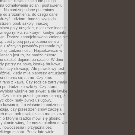
ianie. Rewitalizacja nie polega
 na odmalowaniu ścian i postawieniu
c. Najbardziej udane przemiany
ę od zrozumienia, do czego dane
łużyć ludziom. Inaczej wygląda
trzeni obok szkoły, inaczej
lacu przy urzędzie, a jeszcze inaczej
wnego rynku, na którym kiedyś tętniło
owe. Dobrze zaprojektowana zmiana nie
ją. Jest próbą przywrócenia sensu
re z różnych powodów przestało być
ólnej codzienności. Najciekawsze w
ianach jest to, że bardzo często
e działać dopiero po czasie. W dniu
żdy patrzy na nową kostkę brukową,
eleń czy elewację. Ale prawdziwy test
óźniej, kiedy mija pierwszy entuzjazm
si obronić się samo. Czy ktoś
m rano z kawą. Czy rodzice zatrzymają
i po drodze ze szkoły. Czy starsi
ybiorą właśnie ten skwer, a nie ławkę
 Czy lokalni przedsiębiorcy uznają, że
zyć obok mały punkt usługowy,
bo kawiarnię. To właśnie te codzienne
azują, czy przestrzeń znów zaczęła
ch miastach rewitalizacja ma jeszcze
, o którym rzadko mówi się głośno.
yskanie wiary, że nasza okolica może
, nowoczesna i przyjazna bez
lkiego miasta. Przez lata wiele