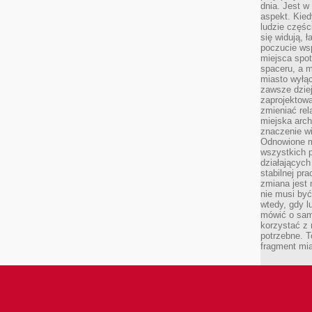
dnia. Jest w
aspekt. Kied
ludzie częś
się widują, 
poczucie wsp
miejsca spo
spaceru, a m
miasto wyłąc
zawsze dziej
zaprojektowa
zmieniać rel
miejska arch
znaczenie w
Odnowione mi
wszystkich 
działających 
stabilnej pr
zmiana jest 
nie musi być
wtedy, gdy l
mówić o same
korzystać z 
potrzebne. T
fragment mia