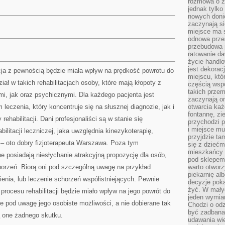
rozmowa o zm
jednak tylko
nowych doni
zaczynają si
miejsce ma s
odnowa przes
przebudowa p
ratowanie da
życie handl
jest dekorac
cja z pewnością będzie miała wpływ na prędkość powrotu do
miejscu, któ
iał w takich rehabilitacjach osoby, które mają kłopoty z
częścią wsp
takich przem
i, jak oraz psychicznymi. Dla każdego pacjenta jest
zaczynają on
eczenia, który koncentruje się na słusznej diagnozie, jak i
otwarcia ka
fontannę, zi
ehabilitacji. Dani profesjonaliści są w stanie się
przychodzi p
i miejsce mu
ilitacji leczniczej, jaka uwzględnia kinezykoterapię,
przyjdzie ta
 – oto dobry fizjoterapeuta Warszawa. Poza tym
się z dziećm
mieszkańcy w
jne posiadają niesłychanie atrakcyjną propozycję dla osób,
pod sklepem.
horzeń. Biorą oni pod szczególną uwagę na przykład
warto otwor
piekarnię al
enia, lub leczenie schorzeń współistniejących. Pewnie
decyzje pok
żyć. W mały
procesu rehabilitacji będzie miało wpływ na jego powrót do
jeden wymiar
e pod uwagę jego osobiste możliwości, a nie dobierane tak
Chodzi o odz
być zadbana
ą one żadnego skutku.
udawania wie