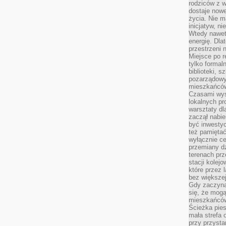
rodziców z 
dostaje nowe
życia. Nie m
inicjatyw, n
Wtedy nawet 
energię. Dla
przestrzeni 
Miejsce po r
tylko formal
biblioteki, s
pozarządowy
mieszkańców,
Czasami wyst
lokalnych pr
warsztaty dl
zaczął nabie
być inwestyc
też pamiętać
wyłącznie c
przemiany dz
terenach pr
stacji kolej
które przez 
bez większej
Gdy zaczyna 
się, że mog
mieszkańców 
Ścieżka pies
mała strefa
przy przysta