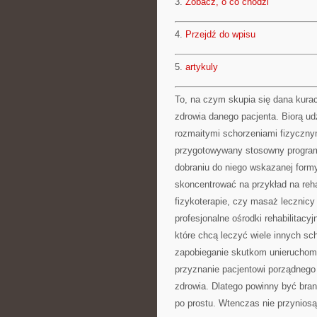
3.
Zobacz, o co chodzi
4.
Przejdź do wpisu
5.
artykuly
To, na czym skupia się dana kura
zdrowia danego pacjenta. Biorą udz
rozmaitymi schorzeniami fizycznym
przygotowywany stosowny program l
dobraniu do niego wskazanej formy r
skoncentrować na przykład na rehab
fizykoterapie, czy masaż lecznicy
profesjonalne ośrodki rehabilitacy
które chcą leczyć wiele innych sc
zapobieganie skutkom unieruchomi
przyznanie pacjentowi porządnego 
zdrowia. Dlatego powinny być bran
po prostu. Wtenczas nie przynios