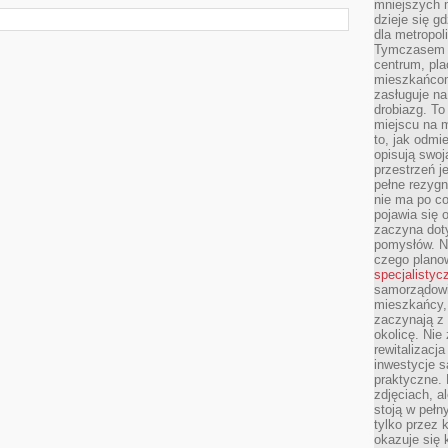
mniejszych m
dzieje się g
dla metropol
Tymczasem 
centrum, pla
mieszkańcom
zasługuje na
drobiazg. T
miejscu na 
to, jak odmi
opisują swoj
przestrzeń j
pełne rezygn
nie ma po co
pojawia się
zaczyna dot
pomysłów. N
czego plano
specjalistyc
samorządowi 
mieszkańcy,
zaczynają 
okolicę. Nie
rewitalizac
inwestycje s
praktyczne. 
zdjęciach, a
stoją w pełn
tylko przez 
okazuje się 