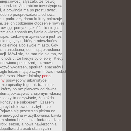
iejscowości słyszało, że rozwój
dzie indziej. Że ambitne inwestycje są
ii, a prowincja ma po prostu trwać.
dobrze przeprowadzona odnowa
cu, parku czy domu kultury pokazuje
, że ich codzienne otoczenie również
 uwagę, pomysł i jakość. To nie jest
o zmienia sposób myślenia o własnym
mapie. Ciekawym zjawiskiem jest też
enia się język, którym mieszkańcy
ą dzielnicę albo swoje miasto. Gdy
est zaniedbana, dominują określenia
acji. Mówi się, że tam nic nie ma, że
 chodzić, że kiedyś było lepiej. Kiedy
 odnowiona przestrzeń, rozmowa
yczyć wydarzeń, spotkań, spacerów i
agle ludzie mają o czym mówić i wokół
wać czas. Nawet lokalny
portal
zny
poświęcony urbanistyce i
nie opisałby tego tak trafnie jak
 którzy po raz pierwszy od dawna
z dumą pokazywać znajomym własną
 znaczy to oczywiście, że każda
ja kończy się sukcesem. Czasem
ą zbyt efektowne, a zbyt mało
Pojawia się przestrzeń piękna na
le niewygodna w użytkowaniu. Ławki
ym słońcu bez cienia, fontanna działa
krótki sezon, a nowa nawierzchnia
kłopotliwa dla osób starszych i