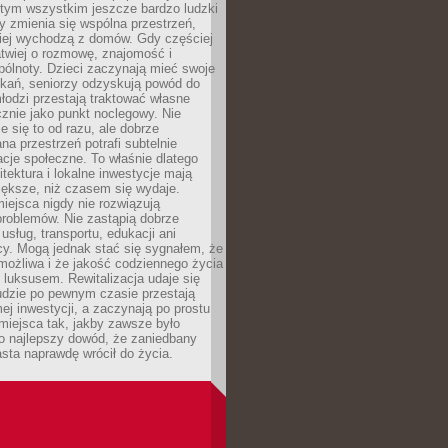
 tym wszystkim jeszcze bardzo ludzki
y zmienia się wspólna przestrzeń,
ciej wychodzą z domów. Gdy częściej
łatwiej o rozmowę, znajomość i
ólnoty. Dzieci zaczynają mieć swoje
tkań, seniorzy odzyskują powód do
łodzi przestają traktować własne
znie jako punkt noclegowy. Nie
e się to od razu, ale dobrze
na przestrzeń potrafi subtelnie
acje społeczne. To właśnie dlatego
itektura i lokalne inwestycje mają
iększe, niż czasem się wydaje.
ejsca nigdy nie rozwiązują
problemów. Nie zastąpią dobrze
usług, transportu, edukacji ani
acy. Mogą jednak stać się sygnałem, że
możliwa i że jakość codziennego życia
 luksusem. Rewitalizacja udaje się
udzie po pewnym czasie przestają
j inwestycji, a zaczynają po prostu
miejsca tak, jakby zawsze było
o najlepszy dowód, że zaniedbany
sta naprawdę wrócił do życia.