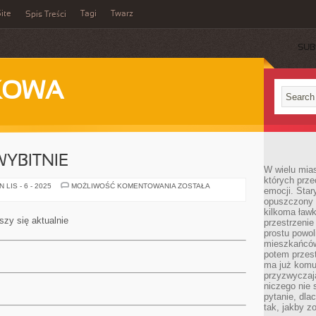
ite
Tagi
Twarz
Spis Treści
SUB
KOWA
YBITNIE
W wielu mia
których prze
WSPÓŁCZEŚNIE
LIS - 6 - 2025
MOŻLIWOŚĆ KOMENTOWANIA
ZOSTAŁA
emocji. Star
WYBITNIE
opuszczony 
kilkoma ławk
y się aktualnie
przestrzenie
prostu powol
mieszkańców
potem przest
ma już komu
przyzwyczaja
niczego nie 
pytanie, dla
tak, jakby z