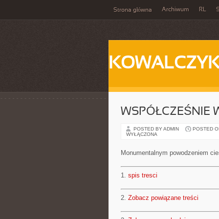
Archiwum
RL
S
Strona główna
KOWALCZY
WSPÓŁCZEŚNIE W
POSTED BY ADMIN
POSTED ON 
WYŁĄCZONA
Monumentalnym powodzeniem ciesz
1.
spis tresci
2.
Zobacz powiązane treści