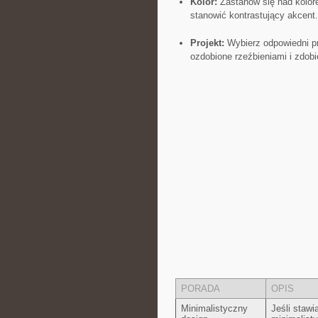
Kolor:
Zastanów się nad‍ kolor
stanowić kontrastujący akcent.
Projekt:
Wybierz⁣ odpowiedni pro
ozdobione rzeźbieniami‍ i zdobi
PORADA
OPIS
Minimalistyczny
Jeśli stawi