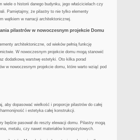
wiele o⁤ historii danego budynku, jego właścicielach ‌czy
wali. Pamiętajmy, że pilastry to nie ‍tylko elementy
 ​wątkiem w narracji architektonicznej.
ania pilastrów⁤ w nowoczesnym⁣ projekcie Domu
lementy architektoniczne, od wieków⁣ pełnią funkcję
ownictwie. W nowoczesnym projekcie domu mogą stanowić
raz dodatkową warstwę estetyki. Oto kilka porad
rów w nowoczesnym projekcie domu, które warto ⁢wziąć pod
, aby dopasować wielkość i proporcje pilastrów do całej
harmonijność⁤ i estetyka całej konstrukcji.
ry będzie pasował do reszty elewacji ⁢domu. Pilastry mogą
wna, metalu,⁢ czy nawet materiałów kompozytowych.