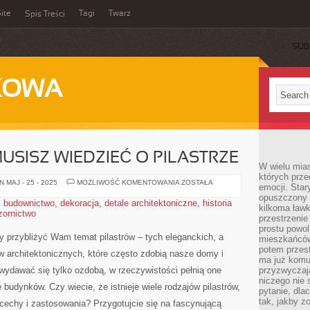
ite
Tagi
Twarz
Spis Treści
SUB
KOWA
USISZ WIEDZIEĆ O PILASTRZE
W wielu mia
których prze
WSZYSTKO,
 MAJ - 25 - 2025
MOŻLIWOŚĆ KOMENTOWANIA
ZOSTAŁA
emocji. Star
CO
opuszczony 
MUSISZ
,
budownictwo
,
dekoracja
,
detale architektoniczne
,
historia
WIEDZIEĆ
kilkoma ławk
zornictwo
O
przestrzenie
PILASTRZE
prostu powol
y ​przybliżyć Wam temat pilastrów – tych ⁢eleganckich,‌ a
mieszkańców
potem przest
architektonicznych,⁢ które często ⁢zdobią nasze domy⁣ i
ma już komu
wydawać się tylko ozdobą, w rzeczywistości pełnią one
przyzwyczaja
niczego nie 
ce⁣ budynków. ​Czy wiecie, że istnieje wiele rodzajów pilastrów,
pytanie, dla
tak, jakby z
cechy i zastosowania? Przygotujcie się na fascynującą