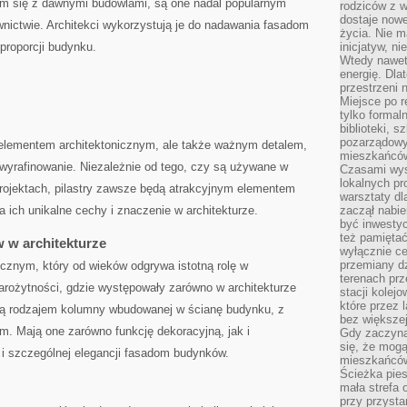
nam się z dawnymi budowlami, są one nadal popularnym
rodziców z 
dostaje nowe
ctwie. Architekci wykorzystują je do nadawania fasadom‍
życia. Nie m
 proporcji ‌budynku.
inicjatyw, n
Wtedy nawet 
energię. Dla
przestrzeni 
Miejsce po r
tylko formal
biblioteki, s
pozarządowy
m elementem architektonicznym, ale także ważnym detalem,
mieszkańców,
wyrafinowanie. Niezależnie od tego, czy⁤ są używane w
Czasami wyst
lokalnych pr
rojektach, pilastry zawsze będą atrakcyjnym⁢ elementem
warsztaty dl
 ich unikalne⁤ cechy i znaczenie w architekturze.
zaczął nabie
być inwestyc
też pamiętać
w w architekturze
wyłącznie c
przemiany dz
cznym, który od wieków odgrywa​ istotną rolę⁤ w
terenach pr
starożytności, gdzie występowały zarówno w architekturze
stacji kolej
które przez 
ry są rodzajem kolumny wbudowanej w ścianę budynku, z
bez większej
m. Mają ⁢one zarówno funkcję dekoracyjną, jak i
Gdy zaczyna 
się, że mog
 i szczególnej elegancji fasadom budynków.
mieszkańców 
Ścieżka pies
mała strefa
przy przysta