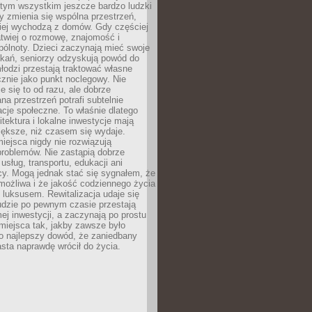
 tym wszystkim jeszcze bardzo ludzki
y zmienia się wspólna przestrzeń,
ciej wychodzą z domów. Gdy częściej
łatwiej o rozmowę, znajomość i
ólnoty. Dzieci zaczynają mieć swoje
tkań, seniorzy odzyskują powód do
łodzi przestają traktować własne
znie jako punkt noclegowy. Nie
e się to od razu, ale dobrze
na przestrzeń potrafi subtelnie
acje społeczne. To właśnie dlatego
itektura i lokalne inwestycje mają
iększe, niż czasem się wydaje.
ejsca nigdy nie rozwiązują
problemów. Nie zastąpią dobrze
usług, transportu, edukacji ani
acy. Mogą jednak stać się sygnałem, że
możliwa i że jakość codziennego życia
 luksusem. Rewitalizacja udaje się
udzie po pewnym czasie przestają
j inwestycji, a zaczynają po prostu
miejsca tak, jakby zawsze było
o najlepszy dowód, że zaniedbany
sta naprawdę wrócił do życia.