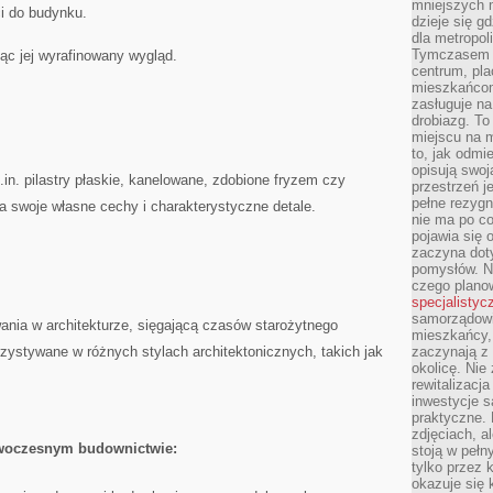
mniejszych m
ci do budynku.
dzieje się g
dla metropol
Tymczasem 
ąc jej wyrafinowany wygląd.
centrum, pla
mieszkańcom
zasługuje na
drobiazg. T
miejscu na 
to, jak odmi
opisują swoj
m.in. ​pilastry⁢ płaskie, kanelowane, zdobione fryzem czy
przestrzeń j
pełne rezygn
a swoje ⁢własne cechy i charakterystyczne detale.
nie ma po co
pojawia się
zaczyna dot
pomysłów. N
czego plano
specjalistyc
samorządowi 
wania w architekturze, sięgającą czasów starożytnego
mieszkańcy,
zystywane w różnych stylach architektonicznych, takich jak‌
zaczynają 
okolicę. Nie
rewitalizac
inwestycje s
praktyczne. 
zdjęciach, a
owoczesnym⁢ budownictwie:
stoją w pełn
tylko przez 
okazuje się 