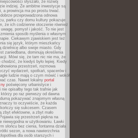
iejscowości słyszało, że rozwój
dzie indziej. Że ambitne inwestycje są
ii, a prowincja ma po prostu trwać.
dobrze przeprowadzona odnowa
cu, parku czy domu kultury pokazuje
, że ich codzienne otoczenie również
 uwagę, pomysł i jakość. To nie jest
o zmienia sposób myślenia o własnym
mapie. Ciekawym zjawiskiem jest też
enia się język, którym mieszkańcy
ą dzielnicę albo swoje miasto. Gdy
est zaniedbana, dominują określenia
acji. Mówi się, że tam nic nie ma, że
 chodzić, że kiedyś było lepiej. Kiedy
 odnowiona przestrzeń, rozmowa
yczyć wydarzeń, spotkań, spacerów i
agle ludzie mają o czym mówić i wokół
wać czas. Nawet lokalny
portal
zny
poświęcony urbanistyce i
nie opisałby tego tak trafnie jak
 którzy po raz pierwszy od dawna
z dumą pokazywać znajomym własną
 znaczy to oczywiście, że każda
ja kończy się sukcesem. Czasem
ą zbyt efektowne, a zbyt mało
Pojawia się przestrzeń piękna na
le niewygodna w użytkowaniu. Ławki
ym słońcu bez cienia, fontanna działa
krótki sezon, a nowa nawierzchnia
kłopotliwa dla osób starszych i