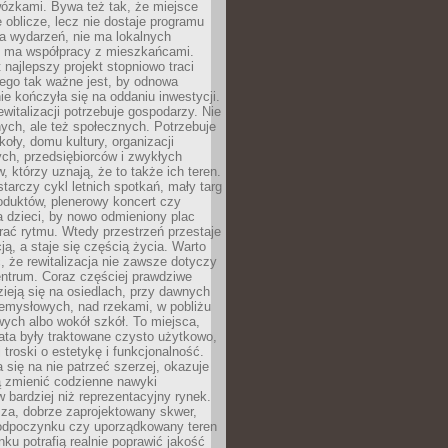
wózkami. Bywa też tak, że miejsce
 oblicze, lecz nie dostaje programu
a wydarzeń, nie ma lokalnych
ie ma współpracy z mieszkańcami.
najlepszy projekt stopniowo traci
tego tak ważne jest, by odnowa
nie kończyła się na oddaniu inwestycji.
ewitalizacji potrzebuje gospodarzy. Nie
nych, ale też społecznych. Potrzebuje
zkoły, domu kultury, organizacji
ch, przedsiębiorców i zwykłych
 którzy uznają, że to także ich teren.
arczy cykl letnich spotkań, mały targ
oduktów, plenerowy koncert czy
a dzieci, by nowo odmieniony plac
rać rytmu. Wtedy przestrzeń przestaje
ją, a staje się częścią życia. Warto
, że rewitalizacja nie zawsze dotyczy
entrum. Coraz częściej prawdziwe
ieją się na osiedlach, przy dawnych
zemysłowych, nad rzekami, w pobliżu
owych albo wokół szkół. To miejsca,
lata były traktowane czysto użytkowo,
 troski o estetykę i funkcjonalność.
się na nie patrzeć szerzej, okazuje
ą zmienić codzienne nawyki
bardziej niż reprezentacyjny rynek.
za, dobrze zaprojektowany skwer,
 odpoczynku czy uporządkowany teren
nku potrafią realnie poprawić jakość