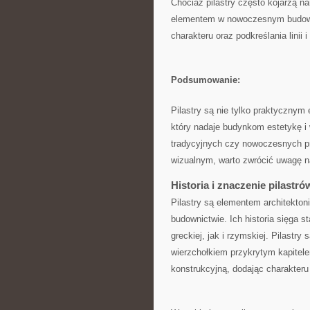
Chociaż pilastry często kojarzą 
elementem w nowoczesnym budowni
charakteru oraz ‍podkreślania linii i
Podsumowanie:
Pilastry są nie tylko praktyczny
który nadaje budynkom estetykę i 
tradycyjnych czy nowoczesnych ‌p
wizualnym, warto zwrócić uwagę na
Historia i znaczenie pilastró
Pilastry są elementem architektoni
budownictwie. Ich ⁢historia sięga 
greckiej, jak i rzymskiej. Pilast
wierzchołkiem⁤ przykrytym kapitele
konstrukcyjną, dodając charakteru