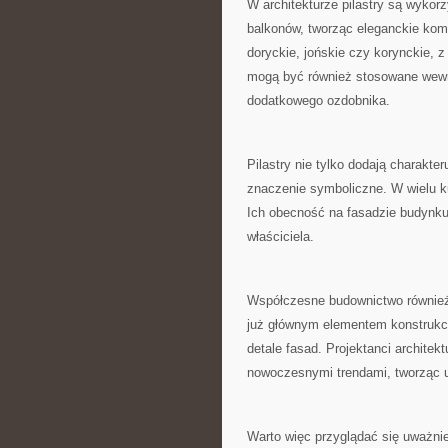
W architekturze pilastry są wykorz
balkonów, tworząc ​eleganckie komp
doryckie,‌ jońskie czy korynckie, z
mogą być również stosowane wewnąt
dodatkowego ozdobnika.
Pilastry nie tylko dodają charakter
znaczenie symboliczne. W wielu‌ kul
Ich obecność na⁢ fasadzie budynku
właściciela.
Współczesne budownictwo ⁢również n
już głównym elementem konstrukc
detale fasad. ⁤Projektanci architekt
nowoczesnymi trendami, tworząc un
Warto więc przyglądać się uważni