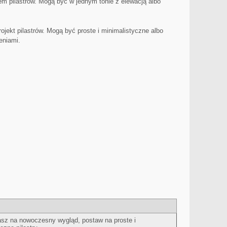
em pilastrów. Mogą być w jednym tonie z elewacją albo
jekt pilastrów. ⁢Mogą być proste ⁤i minimalistyczne albo
eniami.
asz ⁢na nowoczesny​ wygląd, postaw na proste i