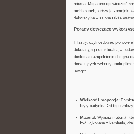
⁢miasta. Mogą one opowiedzieć nam 
⁢architektach, którzy je⁣ zaprojekto
dekoracyjne⁤ – są one także ważnym
Porady dotyczące wykorzyst
Pilastry, czyli ozdobne, pionowe e
dekoracyjną i strukturalną w bud
⁣doskonałe uzupełnienie designu o
dotyczących wykorzystania pilast
uwagę:
Wielkość i proporcje:
Pamiętaj
bryły budynku. Od ‌tego zależy 
Materiał:
Wybierz materiał, któ
być wykonane z kamienia, dre