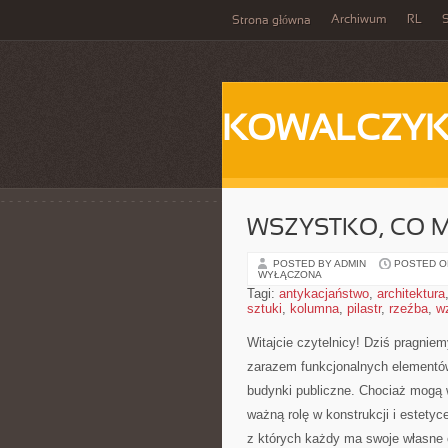
Archiwum
RL
S
Strona główna
KOWALCZY
WSZYSTKO, CO M
POSTED BY ADMIN
POSTED ON
WYŁĄCZONA
Tagi:
antykacjaństwo
,
architektura
sztuki
,
kolumna
,
pilastr
,
rzeźba
,
w
Witajcie czytelnicy! Dziś pragniem
zarazem funkcjonalnych⁢ elementów 
budynki publiczne. Chociaż mogą 
ważną rolę​ w ​konstrukcji ⁣i estety
z których każdy ma swoje ‍własne 