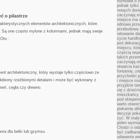
rozmowa o zm
jednak tylko
nowych doni
zaczynają si
ć o pilastrze
miejsce ma s
harakterystycznych elementów architektonicznych, które
odnowa przes
przebudowa p
sy. Są one często mylone z kolumnami,⁢ jednak mają swoje
ratowanie da
życie handl
 Oto :
jest dekorac
miejscu, któ
częścią wsp
takich przem
zaczynają on
otwarcia ka
fontannę, zi
ement architektoniczny, który wystaje tylko częściowo ze
przychodzi p
zdobiony rzeźbionymi detalami i może być wykonany z
i miejsce mu
przyjdzie ta
mień, cegła czy drewno.
się z dziećm
mieszkańcy w
pod sklepem.
warto otwor
piekarnię al
decyzje pok
żyć. W mały
jeden wymiar
Chodzi o odz
ora dla​ belki lub gzymsu.
być zadbana
udawania wie