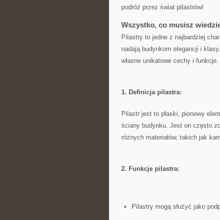
podróż ​przez świat pilastrów!
Wszystko, co musisz wiedzie
Pilastry to jedne z najbardziej ⁤c
nadają⁤ budynkom elegancji i ‍kla
własne⁤ unikatowe cechy ​i funkcje.
1. Definicja pilastra:
Pilastr jest to płaski, pionowy el
ściany budynku. Jest on ‍często 
różnych materiałów, takich jak ka
2. Funkcje pilastra:
Pilastry mogą służyć jako ​podp