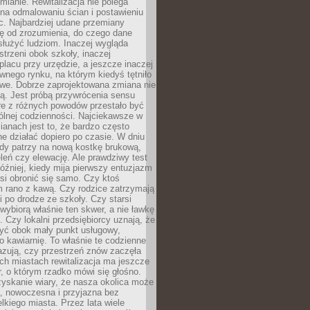
ianie. Rewitalizacja nie polega
 na odmalowaniu ścian i postawieniu
c. Najbardziej udane przemiany
ę od zrozumienia, do czego dane
łużyć ludziom. Inaczej wygląda
trzeni obok szkoły, inaczej
lacu przy urzędzie, a jeszcze inaczej
wnego rynku, na którym kiedyś tętniło
owe. Dobrze zaprojektowana zmiana nie
ją. Jest próbą przywrócenia sensu
re z różnych powodów przestało być
ólnej codzienności. Najciekawsze w
ianach jest to, że bardzo często
e działać dopiero po czasie. W dniu
żdy patrzy na nową kostkę brukową,
eleń czy elewację. Ale prawdziwy test
óźniej, kiedy mija pierwszy entuzjazm
si obronić się samo. Czy ktoś
m rano z kawą. Czy rodzice zatrzymają
i po drodze ze szkoły. Czy starsi
ybiorą właśnie ten skwer, a nie ławkę
 Czy lokalni przedsiębiorcy uznają, że
zyć obok mały punkt usługowy,
bo kawiarnię. To właśnie te codzienne
azują, czy przestrzeń znów zaczęła
ch miastach rewitalizacja ma jeszcze
, o którym rzadko mówi się głośno.
yskanie wiary, że nasza okolica może
, nowoczesna i przyjazna bez
lkiego miasta. Przez lata wiele