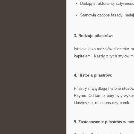
Dodają strukturalnej sztywnoś
Stanowią ozdobę fasady, nadaj
3. Rodzaje pilastrów:
Istnieje kilka rodzajów pilastrów,‌ 
kapitelami. Każdy z tych stylów m
4. Historia pilastrów:
Pilastry mają długą historię stoso
Rzymu. Od⁢ tamtej pory były wykor
klasycyzm, renesans czy barok.
5. Zastosowanie pilastrów w‌ n