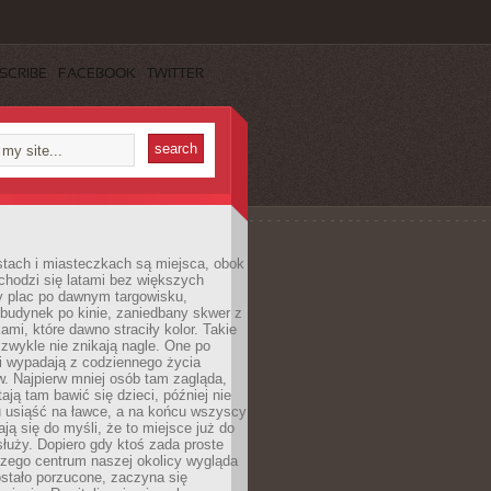
SCRIBE
FACEBOOK
TWITTER
stach i miasteczkach są miejsca, obok
chodzi się latami bez większych
y plac po dawnym targowisku,
budynek po kinie, zaniedbany skwer z
ami, które dawno straciły kolor. Takie
 zwykle nie znikają nagle. One po
i wypadają z codziennego życia
. Najpierw mniej osób tam zagląda,
ają tam bawić się dzieci, później nie
 usiąść na ławce, a na końcu wszyscy
ją się do myśli, że to miejsce już do
służy. Dopiero gdy ktoś zada proste
czego centrum naszej okolicy wygląda
ostało porzucone, zaczyna się