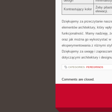
design
minimalisty
Żeby pilast
Kontrastujący⁤ kolor
elewacji.
Dziękujemy za przeczytanie naszeg
elementów architektury, który wpły
funkcjonalność. Mamy nadzieję, że
oraz jak można go wykorzystać w 
⁣eksperymentowania z różnymi styl
Dziękujemy za uwagę i⁢ zapraszam
dotyczącymi architektury⁣ i designu
CATEGORIES:
PEREGRINOS
Comments are closed.