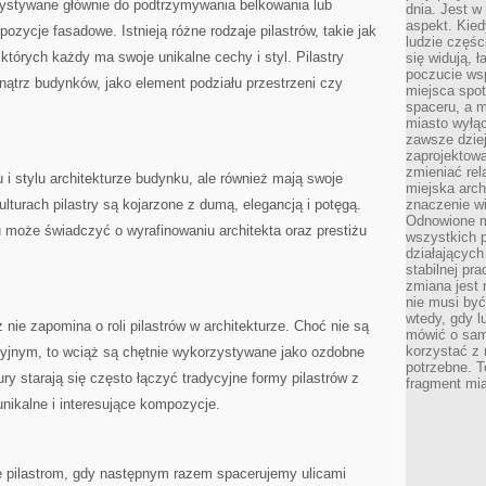
ystywane ​głównie do ⁤podtrzymywania⁢ belkowania lub
dnia. Jest w
aspekt. Kied
ozycje fasadowe.⁣ Istnieją różne rodzaje pilastrów, takie jak
ludzie częś
 których‌ każdy ma swoje unikalne cechy i⁣ styl. Pilastry
się widują, 
poczucie wsp
rz budynków,​ jako‌ element​ podziału przestrzeni czy
miejsca spo
spaceru, a m
miasto wyłąc
zawsze dziej
zaprojektowa
zmieniać rel
u i stylu ⁤architekturze budynku,⁢ ale również mają swoje
miejska arch
turach pilastry są kojarzone⁤ z dumą,⁤ elegancją i potęgą.
znaczenie w
Odnowione mi
 może ⁢świadczyć‌ o wyrafinowaniu architekta oraz prestiżu
wszystkich 
działających 
stabilnej pr
zmiana jest 
nie musi być
wtedy, gdy l
ie zapomina o roli pilastrów w architekturze.‍ Choć nie są
mówić o same
korzystać z 
yjnym, to wciąż są chętnie wykorzystywane jako ozdobne
potrzebne. T
ury starają ⁤się często ⁢łączyć tradycyjne formy pilastrów z
fragment mia
ikalne i interesujące‍ kompozycje.
e pilastrom, gdy następnym razem spacerujemy ulicami