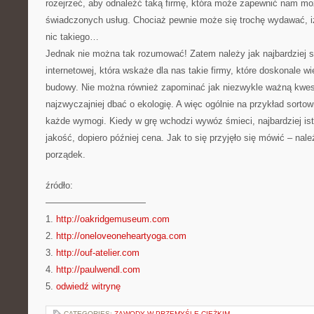
rozejrzeć, aby odnaleźć taką firmę, która może zapewnić nam moż
świadczonych usług. Chociaż pewnie może się trochę wydawać, 
nic takiego…
Jednak nie można tak rozumować! Zatem należy jak najbardziej 
internetowej, która wskaże dla nas takie firmy, które doskonale w
budowy. Nie można również zapominać jak niezwykle ważną kwestią
najzwyczajniej dbać o ekologię. A więc ogólnie na przykład sorto
każde wymogi. Kiedy w grę wchodzi wywóz śmieci, najbardziej ist
jakość, dopiero później cena. Jak to się przyjęło się mówić – nal
porządek.
źródło:
———————————
1.
http://oakridgemuseum.com
2.
http://oneloveoneheartyoga.com
3.
http://ouf-atelier.com
4.
http://paulwendl.com
5.
odwiedź witrynę
CATEGORIES:
ZAWODY W PRZEMYŚLE CIĘŻKIM