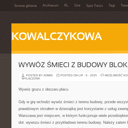
Archiwum
RL
Site
Tagi
Twa
Strona główna
Spis Treści
KOWALCZYKOWA
WYWÓZ ŚMIECI Z BUDOWY BLO
POSTED BY ADMIN
POSTED ON LIP - 6 - 2025
MOŻLIWOŚĆ K
WYŁĄCZONA
Wywóz gruzu z obszaru placu
Gdy w grę wchodzi wywóz śmieci z terenu budowy, przede wszyst
prawdziwym strzałem w dziesiątkę jest korzystanie z usług zewn
Warszawa jest miejscem, w którym funkcjonuje wiele przedsiębio
dot. wywozu śmieci z przykładowo terenu budowy. Należy zatem 