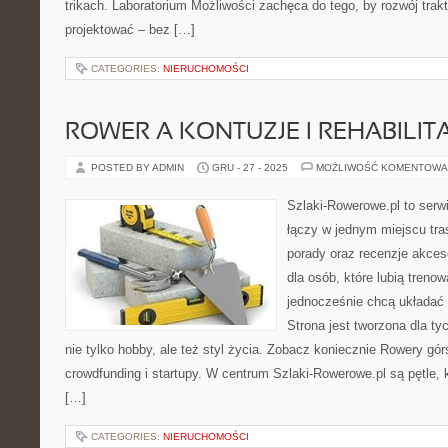
trikach. Laboratorium Możliwości zachęca do tego, by rozwój tra
projektować – bez […]
CATEGORIES:
NIERUCHOMOŚCI
ROWER A KONTUZJE I REHABILIT
POSTED BY ADMIN
GRU - 27 - 2025
MOŻLIWOŚĆ KOMENTOWA
Szlaki-Rowerowe.pl to serwi
łączy w jednym miejscu tra
porady oraz recenzje akceso
dla osób, które lubią treno
jednocześnie chcą układać
Strona jest tworzona dla ty
nie tylko hobby, ale też styl życia. Zobacz koniecznie Rowery gó
crowdfunding i startupy. W centrum Szlaki-Rowerowe.pl są pętle
[…]
CATEGORIES:
NIERUCHOMOŚCI