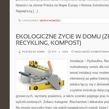
Nowości na stronie Polska na Mapie Europy i Historia Szkolnict
Największą […]
CATEGORIES:
NIERUCHOMOŚCI
EKOLOGICZNE ŻYCIE W DOMU (Z
RECYKLING, KOMPOST)
POSTED BY ADMIN
STY - 1 - 2026
MOŻLIWOŚĆ KOMENTOWAN
Instalacje – Hydraulika, R
rozbudowany serwis dla osó
temat instalacji oraz moder
interwencji po pełne inwest
wiedza łączy się z doświad
czytelne instrukcje dotyc
grzewczych, wymiany powietrza, a także szeroko pojętego prac k
wykończeniowych. Zobacz kategorie: Blacharstwo i dekarskie prac
Na stronie wszystko kręci się wokół sprawdzonych metod, które 