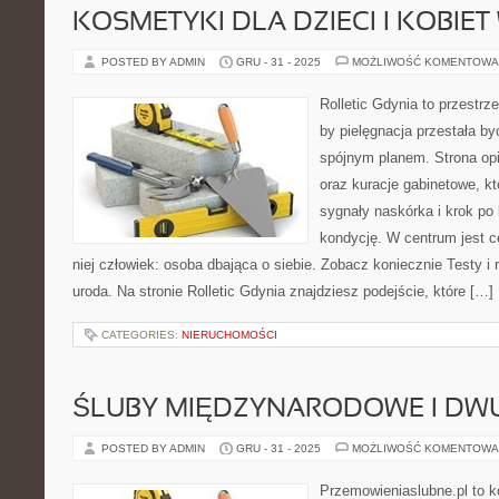
KOSMETYKI DLA DZIECI I KOBIET
POSTED BY ADMIN
GRU - 31 - 2025
MOŻLIWOŚĆ KOMENTOWA
Rolletic Gdynia to przestrz
by pielęgnacja przestała by
spójnym planem. Strona opi
oraz kuracje gabinetowe, k
sygnały naskórka i krok po
kondycję. W centrum jest c
niej człowiek: osoba dbająca o siebie. Zobacz koniecznie Testy i r
uroda. Na stronie Rolletic Gdynia znajdziesz podejście, które […]
CATEGORIES:
NIERUCHOMOŚCI
ŚLUBY MIĘDZYNARODOWE I DW
POSTED BY ADMIN
GRU - 31 - 2025
MOŻLIWOŚĆ KOMENTOWA
Przemowieniaslubne.pl to k