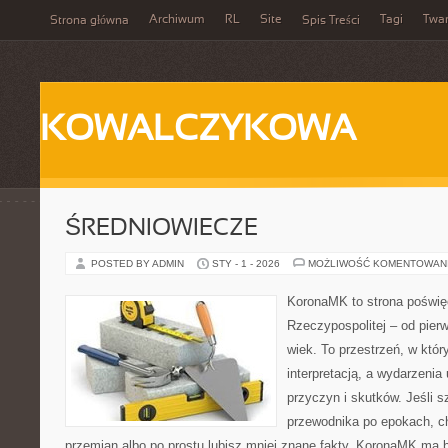
Archiwum
RL
Site
Tagi
Twa
Strona główna
Spis Treści
KOWALCZYKOWA
ŚREDNIOWIECZE
POSTED BY ADMIN
STY - 1 - 2026
MOŻLIWOŚĆ KOMENTOWAN
KoronaMK to strona poświę
Rzeczypospolitej – od pie
wiek. To przestrzeń, w któr
interpretacją, a wydarzenia 
przyczyn i skutków. Jeśli 
przewodnika po epokach, c
przemian albo po prostu lubisz mniej znane fakty, KoronaMK ma by