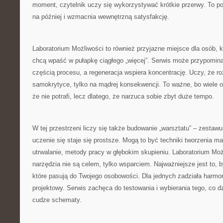
moment, czytelnik uczy się wykorzystywać krótkie przerwy. To po
na później i wzmacnia wewnętrzną satysfakcję.
Laboratorium Możliwości to również przyjazne miejsce dla osób, kt
chcą wpaść w pułapkę ciągłego „więcej”. Serwis może przypomin
częścią procesu, a regeneracja wspiera koncentrację. Uczy, że ro
samokrytyce, tylko na mądrej konsekwencji. To ważne, bo wiele o
że nie potrafi, lecz dlatego, że narzuca sobie zbyt duże tempo.
W tej przestrzeni liczy się także budowanie „warsztatu” – zestawu
uczenie się staje się prostsze. Mogą to być techniki tworzenia m
utrwalanie, metody pracy w głębokim skupieniu. Laboratorium Moż
narzędzia nie są celem, tylko wsparciem. Najważniejsze jest to, b
które pasują do Twojego osobowości. Dla jednych zadziała harmo
projektowy. Serwis zachęca do testowania i wybierania tego, co d
cudze schematy.