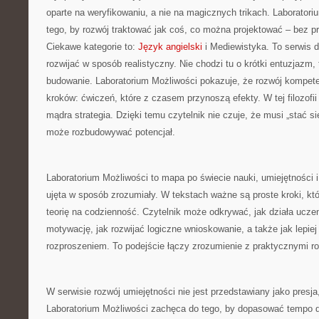
oparte na weryfikowaniu, a nie na magicznych trikach. Laborator
tego, by rozwój traktować jak coś, co można projektować – bez pr
Ciekawe kategorie to:
Język angielski
i Mediewistyka. To serwis d
rozwijać w sposób realistyczny. Nie chodzi tu o krótki entuzjazm
budowanie. Laboratorium Możliwości pokazuje, że rozwój kompet
kroków: ćwiczeń, które z czasem przynoszą efekty. W tej filozofii 
mądra strategia. Dzięki temu czytelnik nie czuje, że musi „stać si
może rozbudowywać potencjał.
Laboratorium Możliwości to mapa po świecie nauki, umiejętności i
ujęta w sposób zrozumiały. W tekstach ważne są proste kroki, kt
teorię na codzienność. Czytelnik może odkrywać, jak działa ucze
motywację, jak rozwijać logiczne wnioskowanie, a także jak lepiej
rozproszeniem. To podejście łączy zrozumienie z praktycznymi r
W serwisie rozwój umiejętności nie jest przedstawiany jako presja
Laboratorium Możliwości zachęca do tego, by dopasować tempo d