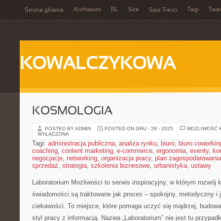
Archiwum
RL
Site
Tagi
Twa
Strona główna
Spis Treści
KOWALCZYKOWA
KOSMOLOGIA
POSTED BY ADMIN
POSTED ON GRU - 28 - 2025
MOŻLIWOŚĆ 
WYŁĄCZONA
Tagi:
administracja publiczna
,
analiza rynku
,
biuro
,
biuro coworkin
coaching
,
content marketing
,
e-commerce
,
ergonomia
,
eventy
,
ko
negocjacje
,
networking
,
organizacja pracy
,
plan zagospodarowani
sprzedaż
,
strategia
,
szkolenia biznesowe
,
urbanistyka
,
ustawy
Laboratorium Możliwości to serwis inspiracyjny, w którym rozwój 
świadomości są traktowane jak proces – spokojny, metodyczny i 
ciekawości. To miejsce, które pomaga uczyć się mądrzej, budowa
styl pracy z informacją. Nazwa „Laboratorium” nie jest tu przypad