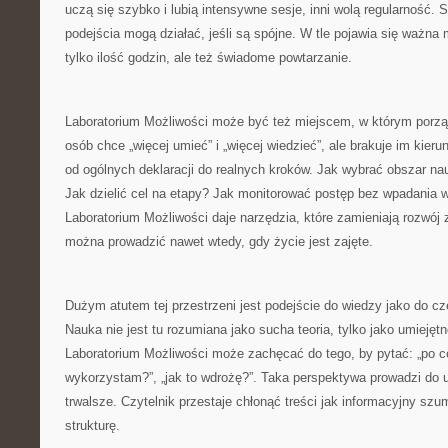
uczą się szybko i lubią intensywne sesje, inni wolą regularność. 
podejścia mogą działać, jeśli są spójne. W tle pojawia się ważna 
tylko ilość godzin, ale też świadome powtarzanie.
Laboratorium Możliwości może być też miejscem, w którym porząd
osób chce „więcej umieć” i „więcej wiedzieć”, ale brakuje im kier
od ogólnych deklaracji do realnych kroków. Jak wybrać obszar nau
Jak dzielić cel na etapy? Jak monitorować postęp bez wpadania 
Laboratorium Możliwości daje narzędzia, które zamieniają rozwój
można prowadzić nawet wtedy, gdy życie jest zajęte.
Dużym atutem tej przestrzeni jest podejście do wiedzy jako do c
Nauka nie jest tu rozumiana jako sucha teoria, tylko jako umiejęt
Laboratorium Możliwości może zachęcać do tego, by pytać: „po co 
wykorzystam?”, „jak to wdrożę?”. Taka perspektywa prowadzi do uc
trwalsze. Czytelnik przestaje chłonąć treści jak informacyjny sz
strukturę.