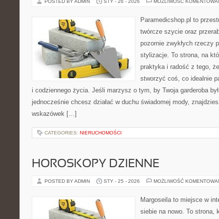
POSTED BY ADMIN
STY - 26 - 2026
MOŻLIWOŚĆ KOMENTOWA
Paramedicshop.pl to przest
twórcze szycie oraz przerab
pozornie zwykłych rzeczy 
stylizacje. To strona, na kt
praktyka i radość z tego, 
stworzyć coś, co idealnie p
i codziennego życia. Jeśli marzysz o tym, by Twoja garderoba by
jednocześnie chcesz działać w duchu świadomej mody, znajdziesz
wskazówek […]
CATEGORIES:
NIERUCHOMOŚCI
HOROSKOPY DZIENNE
POSTED BY ADMIN
STY - 25 - 2026
MOŻLIWOŚĆ KOMENTOWA
Margoseila to miejsce w in
siebie na nowo. To strona, 