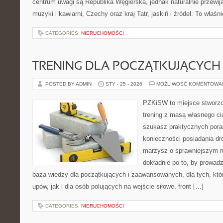
centrum uwagi są Republika Węgierska, jednak naturalnie przewijaj
muzyki i kawiarni, Czechy oraz kraj Tatr, jaskiń i źródeł. To właśn
CATEGORIES:
NIERUCHOMOŚCI
TRENING DLA POCZĄTKUJĄCYCH
POSTED BY ADMIN
STY - 25 - 2026
MOŻLIWOŚĆ KOMENTOWA
PZKiSW to miejsce stworzo
trening z masą własnego ciał
szukasz praktycznych pora
konieczności posiadania dro
marzysz o sprawniejszym ru
dokładnie po to, by prowadz
baza wiedzy dla początkujących i zaawansowanych, dla tych, któr
upów, jak i dla osób polujących na wejście siłowe, front […]
CATEGORIES:
NIERUCHOMOŚCI