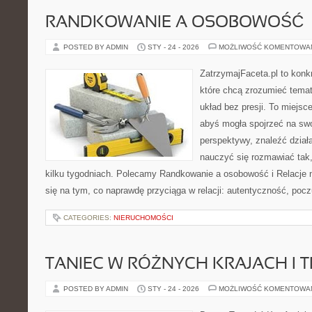
RANDKOWANIE A OSOBOWOŚĆ
POSTED BY ADMIN
STY - 24 - 2026
MOŻLIWOŚĆ KOMENTOWA
ZatrzymajFaceta.pl to konkr
które chcą zrozumieć tema
układ bez presji. To miejsc
abyś mogła spojrzeć na swo
perspektywy, znaleźć dział
nauczyć się rozmawiać tak,
kilku tygodniach. Polecamy Randkowanie a osobowość i Relacje n
się na tym, co naprawdę przyciąga w relacji: autentyczność, poc
CATEGORIES:
NIERUCHOMOŚCI
TANIEC W RÓŻNYCH KRAJACH I 
POSTED BY ADMIN
STY - 24 - 2026
MOŻLIWOŚĆ KOMENTOWA