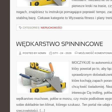
pierwsze kroki na trasie, c
nogach, znajdziesz tu instrukcje pomagające poprawić tempo, za
stabilną bazę. Ciekawe kategorie to Wyzwania fitness i plany tren
CATEGORIES:
NIERUCHOMOŚCI
WĘDKARSTWO SPINNINGOWE
POSTED BY ADMIN
STY - 24 - 2026
MOŻLIWOŚĆ KOMENTOWA
MOCZYKIJE to autonomiczn
który powstał po to, aby ł
sprawdzonym doświadczenie
które kochają zapach poran
chcą łowić świadomiej. Niez
interesuje Cię trolling, połó
wędkarstwo muchowe, połów w morzu, czy może podlodowe wy
sobie dokładnie ten klimat, którego szukasz. Ten portal nie udaje
rzeczywistości. […]