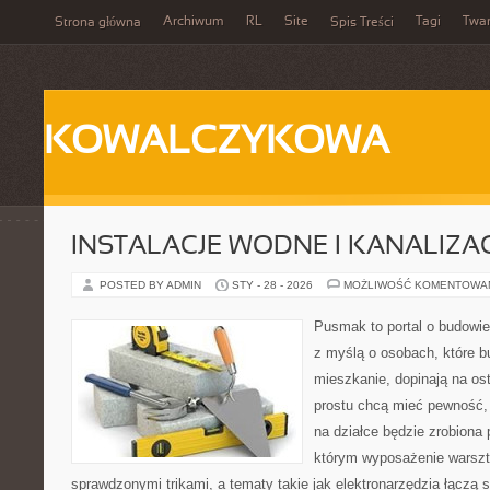
Archiwum
RL
Site
Tagi
Twa
Strona główna
Spis Treści
KOWALCZYKOWA
INSTALACJE WODNE I KANALIZA
POSTED BY ADMIN
STY - 28 - 2026
MOŻLIWOŚĆ KOMENTOWA
Pusmak to portal o budowie
z myślą o osobach, które b
mieszkanie, dopinają na ost
prostu chcą mieć pewność,
na działce będzie zrobiona 
którym wyposażenie warszta
sprawdzonymi trikami, a tematy takie jak elektronarzędzia łączą 