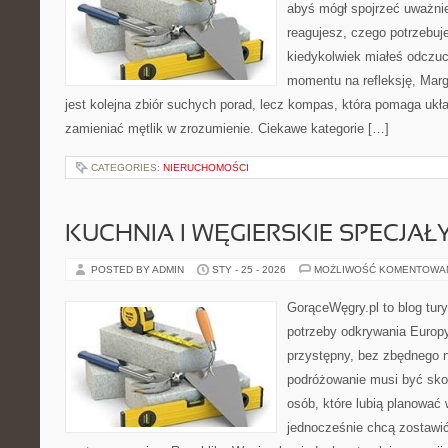
abyś mógł spojrzeć uważnie
reagujesz, czego potrzebuje
kiedykolwiek miałeś odczuc
momentu na refleksję, Margo
jest kolejna zbiór suchych porad, lecz kompas, która pomaga ukł
zamieniać mętlik w zrozumienie. Ciekawe kategorie […]
CATEGORIES:
NIERUCHOMOŚCI
KUCHNIA I WĘGIERSKIE SPECJAŁ
POSTED BY ADMIN
STY - 25 - 2026
MOŻLIWOŚĆ KOMENTOWA
GorąceWęgry.pl to blog tury
potrzeby odkrywania Europ
przystępny, bez zbędnego n
podróżowanie musi być sko
osób, które lubią planować 
jednocześnie chcą zostawi