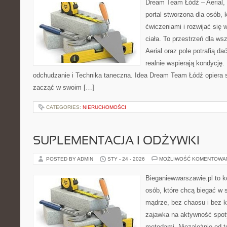
Dream Team Łódź – Aerial, 
portal stworzona dla osób, 
ćwiczeniami i rozwijać się
ciała. To przestrzeń dla ws
Aerial oraz pole potrafią da
realnie wspierają kondycję.
odchudzanie i Technika taneczna. Idea Dream Team Łódź opiera 
zacząć w swoim […]
CATEGORIES:
NIERUCHOMOŚCI
SUPLEMENTACJA I ODŻYWKI
POSTED BY ADMIN
STY - 24 - 2026
MOŻLIWOŚĆ KOMENTOWA
Bieganiewwarszawie.pl to 
osób, które chcą biegać w s
mądrze, bez chaosu i bez ko
zajawka na aktywność spot
metodami. Niezależnie od t