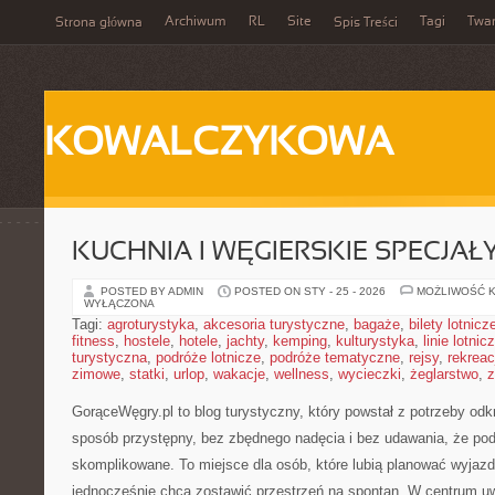
Archiwum
RL
Site
Tagi
Twa
Strona główna
Spis Treści
KOWALCZYKOWA
KUCHNIA I WĘGIERSKIE SPECJAŁ
POSTED BY ADMIN
POSTED ON STY - 25 - 2026
MOŻLIWOŚĆ 
WYŁĄCZONA
Tagi:
agroturystyka
,
akcesoria turystyczne
,
bagaże
,
bilety lotnicz
fitness
,
hostele
,
hotele
,
jachty
,
kemping
,
kulturystyka
,
linie lotnic
turystyczna
,
podróże lotnicze
,
podróże tematyczne
,
rejsy
,
rekreac
zimowe
,
statki
,
urlop
,
wakacje
,
wellness
,
wycieczki
,
żeglarstwo
,
z
GorąceWęgry.pl to blog turystyczny, który powstał z potrzeby od
sposób przystępny, bez zbędnego nadęcia i bez udawania, że po
skomplikowane. To miejsce dla osób, które lubią planować wyjazd
jednocześnie chcą zostawić przestrzeń na spontan. W centrum u