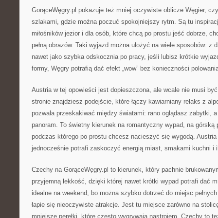
GorąceWęgry.pl pokazuje też mniej oczywiste oblicze Węgier, cz
szlakami, gdzie można poczuć spokojniejszy rytm. Są tu inspiracj
miłośników jezior i dla osób, które chcą po prostu jeść dobrze, c
pełną obrazów. Taki wyjazd można ułożyć na wiele sposobów: z dz
nawet jako szybka odskocznia po pracy, jeśli lubisz krótkie wyja
formy, Węgry potrafią dać efekt „wow” bez konieczności polowania
Austria w tej opowieści jest dopieszczona, ale wcale nie musi być
stronie znajdziesz podejście, które łączy kawiarniany relaks z alp
pozwala przeskakiwać między światami: rano oglądasz zabytki, a 
panoram. To świetny kierunek na romantyczny wypad, na górską p
podczas którego po prostu chcesz nacieszyć się wygodą. Austria
jednocześnie potrafi zaskoczyć energią miast, smakami kuchni i i
Czechy na GorąceWęgry.pl to kierunek, który pachnie brukowanym
przyjemną lekkość, dzięki której nawet krótki wypad potrafi dać 
idealne na weekend, bo można szybko dotrzeć do miejsc pełnych 
łapie się nieoczywiste atrakcje. Jest tu miejsce zarówno na stolic
mniejsze perełki, które często wygrywają nastrojem. Czechy to te