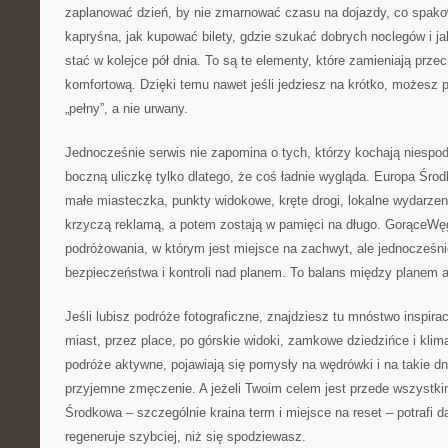
zaplanować dzień, by nie zmarnować czasu na dojazdy, co spako
kapryśna, jak kupować bilety, gdzie szukać dobrych noclegów i ja
stać w kolejce pół dnia. To są te elementy, które zamieniają prze
komfortową. Dzięki temu nawet jeśli jedziesz na krótko, możesz 
„pełny”, a nie urwany.
Jednocześnie serwis nie zapomina o tych, którzy kochają niespodz
boczną uliczkę tylko dlatego, że coś ładnie wygląda. Europa Śr
małe miasteczka, punkty widokowe, kręte drogi, lokalne wydarzeni
krzyczą reklamą, a potem zostają w pamięci na długo. GorąceWęg
podróżowania, w którym jest miejsce na zachwyt, ale jednocześni
bezpieczeństwa i kontroli nad planem. To balans między planem a
Jeśli lubisz podróże fotograficzne, znajdziesz tu mnóstwo inspira
miast, przez place, po górskie widoki, zamkowe dziedzińce i klima
podróże aktywne, pojawiają się pomysły na wędrówki i na takie dn
przyjemne zmęczenie. A jeżeli Twoim celem jest przede wszystki
Środkowa – szczególnie kraina term i miejsce na reset – potrafi 
regeneruje szybciej, niż się spodziewasz.