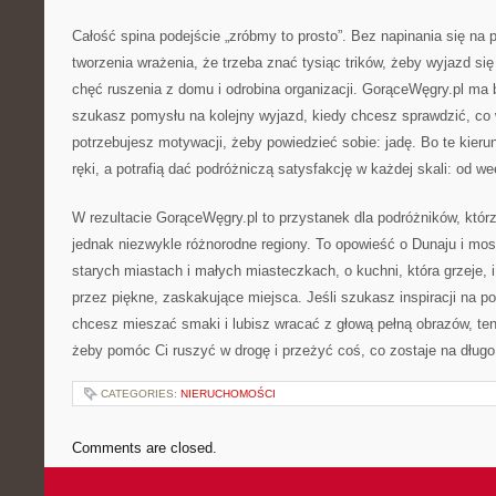
Całość spina podejście „zróbmy to prosto”. Bez napinania się na 
tworzenia wrażenia, że trzeba znać tysiąc trików, żeby wyjazd si
chęć ruszenia z domu i odrobina organizacji. GorąceWęgry.pl ma
szukasz pomysłu na kolejny wyjazd, kiedy chcesz sprawdzić, co 
potrzebujesz motywacji, żeby powiedzieć sobie: jadę. Bo te kierun
ręki, a potrafią dać podróżniczą satysfakcję w każdej skali: od w
W rezultacie GorąceWęgry.pl to przystanek dla podróżników, którz
jednak niezwykle różnorodne regiony. To opowieść o Dunaju i mos
starych miastach i małych miasteczkach, o kuchni, która grzeje, i
przez piękne, zaskakujące miejsca. Jeśli szukasz inspiracji na p
chcesz mieszać smaki i lubisz wracać z głową pełną obrazów, ten 
żeby pomóc Ci ruszyć w drogę i przeżyć coś, co zostaje na długo
CATEGORIES:
NIERUCHOMOŚCI
Comments are closed.