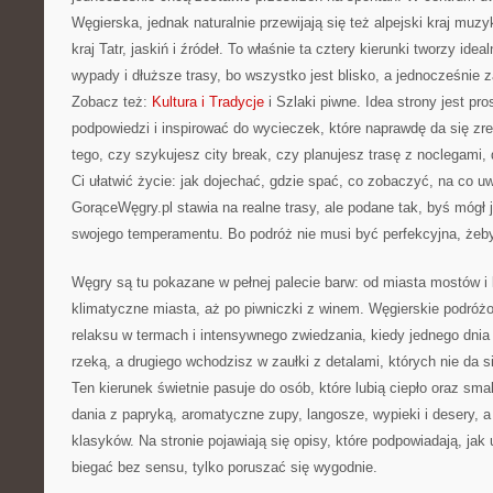
Węgierska, jednak naturalnie przewijają się też alpejski kraj muzy
kraj Tatr, jaskiń i źródeł. To właśnie ta cztery kierunki tworzy ide
wypady i dłuższe trasy, bo wszystko jest blisko, a jednocześnie 
Zobacz też:
Kultura i Tradycje
i Szlaki piwne. Idea strony jest pr
podpowiedzi i inspirować do wycieczek, które naprawdę da się zre
tego, czy szykujesz city break, czy planujesz trasę z noclegami, 
Ci ułatwić życie: jak dojechać, gdzie spać, co zobaczyć, na co uw
GorąceWęgry.pl stawia na realne trasy, ale podane tak, byś móg
swojego temperamentu. Bo podróż nie musi być perfekcyjna, żeby
Węgry są tu pokazane w pełnej palecie barw: od miasta mostów i 
klimatyczne miasta, aż po piwniczki z winem. Węgierskie podróż
relaksu w termach i intensywnego zwiedzania, kiedy jednego dnia
rzeką, a drugiego wchodzisz w zaułki z detalami, których nie da s
Ten kierunek świetnie pasuje do osób, które lubią ciepło oraz sma
dania z papryką, aromatyczne zupy, langosze, wypieki i desery, a
klasyków. Na stronie pojawiają się opisy, które podpowiadają, jak 
biegać bez sensu, tylko poruszać się wygodnie.