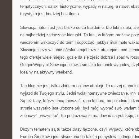
tematycznych: szlaki historyczne, wypady w naturę, a nawet eksp
turystyka jest bardziej bez tłumu.
Słowacja natomiast jest blisko serca każdemu, kto lubi szlaki, al
na najbardziej zatłoczone kierunki. To kraj, w którym możesz prz
wieczorem wskoczyć do term i odpocząć, jakbyś miał małe wakac
Słowacja łączy w sobie górskie krajobrazy z atrakcjami pod ziemi
tego oferuje wiele miejsc, gdzie da się zjeść dobrze i spać w rozs
GorąceWęgry.pl Słowacja pojawia się jako kierunek wygodny, szy
idealny na aktywny weekend.
Ten blog nie jest tylko zbiorem opisów atrakcji. To raczej mapa in
wyjazd do Twojego stylu. Jedni wolą intensywne zwiedzanie, inni
Są też tacy, którzy chcą mieszać: rano kultura, po południu jedz
stronie wszystko jest ułożone tak, byś mógł wybrać swój wariant
zobaczyć „wszystko”. Bo podróżowanie ma dawać satysfakcję, a n
Dużym tematem są tu także trasy łączone, czyli wypady, które obe
Europa Środkowa jest stworzona do takich pomysłów: jednego dni