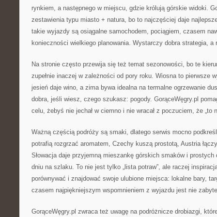
rynkiem, a następnego w miejscu, gdzie królują górskie widoki. G
zestawienia typu miasto + natura, bo to najczęściej daje najleps
takie wyjazdy są osiągalne samochodem, pociągiem, czasem na
konieczności wielkiego planowania. Wystarczy dobra strategia, a
Na stronie często przewija się też temat sezonowości, bo te kieru
zupełnie inaczej w zależności od pory roku. Wiosna to pierwsze wy
jesień daje wino, a zima bywa idealna na termalne ogrzewanie d
dobra, jeśli wiesz, czego szukasz: pogody. GorąceWęgry.pl pom
celu, żebyś nie jechał w ciemno i nie wracał z poczuciem, że „to 
Ważną częścią podróży są smaki, dlatego serwis mocno podkreśl
potrafią rozgrzać aromatem, Czechy kuszą prostotą, Austria łącz
Słowacja daje przyjemną mieszankę górskich smaków i prostych da
dniu na szlaku. To nie jest tylko „lista potraw”, ale raczej inspira
porównywać i znajdować swoje ulubione miejsca: lokalne bary, targ
czasem najpiękniejszym wspomnieniem z wyjazdu jest nie zabyte
GorąceWęgry.pl zwraca też uwagę na podróżnicze drobiazgi, które 