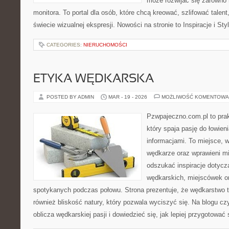
może rozwijać się zarówno n
monitora. To portal dla osób, które chcą kreować, szlifować talent
świecie wizualnej ekspresji. Nowości na stronie to Inspiracje i Sty
CATEGORIES:
NIERUCHOMOŚCI
ETYKA WĘDKARSKA
POSTED BY ADMIN
MAR - 19 - 2026
MOŻLIWOŚĆ KOMENTOWA
Pzwpajeczno.com.pl to prak
który spaja pasję do łowien
informacjami. To miejsce, 
wędkarze oraz wprawieni m
odszukać inspiracje dotycz
wędkarskich, miejscówek or
spotykanych podczas połowu. Strona prezentuje, że wędkarstwo to
również bliskość natury, który pozwala wyciszyć się. Na blogu c
oblicza wędkarskiej pasji i dowiedzieć się, jak lepiej przygotować 