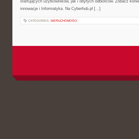
startujących użytkowników, jak i obytych odbiorców. Zobacz koniec
innowacje i Informatyka. Na Cyberhub.pl […]
CATEGORIES:
NIERUCHOMOŚCI