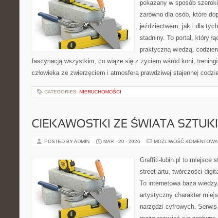
pokazany w sposób szeroki,
zarówno dla osób, które do
jeździectwem, jak i dla tych
stadniny. To portal, który ł
praktyczną wiedzą, codzie
fascynacją wszystkim, co wiąże się z życiem wśród koni, treningi
człowieka ze zwierzęciem i atmosferą prawdziwej stajennej codzi
CATEGORIES:
NIERUCHOMOŚCI
CIEKAWOSTKI ZE ŚWIATA SZTUK
POSTED BY ADMIN
MAR - 20 - 2026
MOŻLIWOŚĆ KOMENTOWA
Graffiti-lubin.pl to miejsce
street artu, twórczości digit
To internetowa baza wiedzy
artystyczny charakter miejs
narzędzi cyfrowych. Serwis