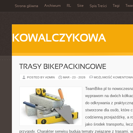
Archiwum
RL
Site
Tagi
Twa
Strona główna
Spis Treści
KOWALCZYKOWA
TRASY BIKEPACKINGOWE
POSTED BY ADMIN
MAR - 23 - 2026
MOŻLIWOŚĆ KOMENTOWA
TeamBike.pl to nowoczesna
wyprawom na dwóch kółkach
do odkrywania z praktyczną
stworzone dla osób, które c
codzienną przejażdżkę, a ro
jako środek transportu, lec
przygody. Charakter serwisu budują tematy związane z trasami, 