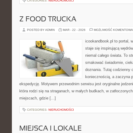
CATEGORIES:
NIERUCHOMOŚCI
Z FOOD TRUCKA
POSTED BY ADMIN
MAR - 22 - 2026
MOŻLIWOŚĆ KOMENTOWA
icookandbook.pl to portal, 
staje się inspirującą wędr
niemal całego świata. To st
smakować świadomie, cieka
doznania. Tutaj codzienny 
koniecznością, a zaczyna 
ekspedycję. Motywem przewodnim serwisu jest oryginalne jedzenie
która rodzi się na straganach, w małych budkach, w zatłoczonych 
miejscach, gdzie […]
CATEGORIES:
NIERUCHOMOŚCI
MIEJSCA I LOKALE