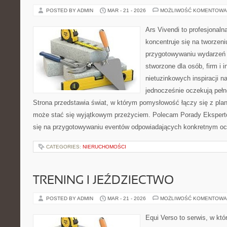
POSTED BY ADMIN
MAR - 21 - 2026
MOŻLIWOŚĆ KOMENTOWA
Ars Vivendi to profesjonalna
koncentruje się na tworzen
przygotowywaniu wydarzeń 
stworzone dla osób, firm i i
nietuzinkowych inspiracji n
jednocześnie oczekują pełn
Strona przedstawia świat, w którym pomysłowość łączy się z pla
może stać się wyjątkowym przeżyciem. Polecam Porady Ekspertó
się na przygotowywaniu eventów odpowiadających konkretnym oc
CATEGORIES:
NIERUCHOMOŚCI
TRENING I JEŹDZIECTWO
POSTED BY ADMIN
MAR - 21 - 2026
MOŻLIWOŚĆ KOMENTOWA
Equi Verso to serwis, w któ