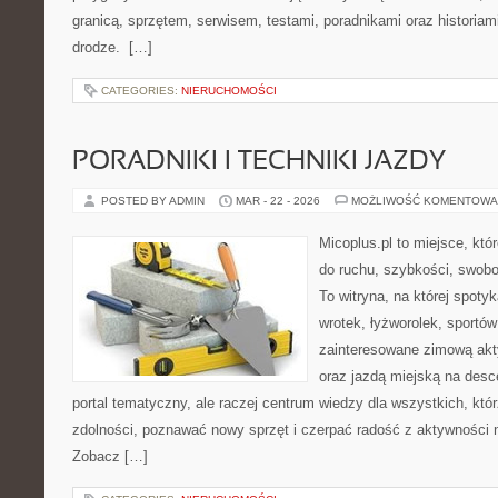
granicą, sprzętem, serwisem, testami, poradnikami oraz historiam
drodze. […]
CATEGORIES:
NIERUCHOMOŚCI
PORADNIKI I TECHNIKI JAZDY
POSTED BY ADMIN
MAR - 22 - 2026
MOŻLIWOŚĆ KOMENTOWA
Micoplus.pl to miejsce, któ
do ruchu, szybkości, swobo
To witryna, na której spotyk
wrotek, łyżworolek, sportó
zainteresowane zimową ak
oraz jazdą miejską na desce
portal tematyczny, ale raczej centrum wiedzy dla wszystkich, któ
zdolności, poznawać nowy sprzęt i czerpać radość z aktywności 
Zobacz […]