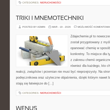
CATEGORIES:
NIERUCHOMOŚCI
TRIKI I MNEMOTECHNIKI
POSTED BY ADMIN
MAR - 19 - 2026
MOŻLIWOŚĆ KOMENTOWA
Zdajechemie.pl to nowoczes
został przygotowany z myś
opanować chemię w sposób 
konkretny. To miejsce dla t
z zakresu chemii organiczne
również dla każdego, kto c
reakcji, związków i przemian nie musi być nieprzejrzysty. Na stro
podręcznikowa oraz użyteczne objaśnienia, dzięki którym nawet b
stają się łatwiejsze do […]
CATEGORIES:
NIERUCHOMOŚCI
WENUS