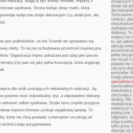
pów realizacji. Mogą to być eventy firmowe, imprezy z
mniejszych m
dzieje się g
tiżowe spotkania. Strona buduje obraz marki, która
dla metropol
Tymczasem 
powstaje wyłącznie dzięki dekoracjom czy atrakcjom, ale
centrum, pla
zji.
mieszkańcom
zasługuje na
drobiazg. T
miejscu na 
ne jest podkreślenie, że Ars Vivendi nie sprowadza się
to, jak odmi
opisują swoj
owej oferty. To raczej rozbudowana przestrzeń inspiracyjna,
przestrzeń j
pełne rezygn
ików. Organizacja imprez pokazana jest tutaj jako proces
nie ma po co
tematyczny jawi się jako pełna koncepcja, która angażuje
pojawia się
zaczyna dot
ili.
pomysłów. N
czego plano
specjalistyc
samorządowi 
ejsce dla osób szukających niebanalnych realizacji. Jej
mieszkańcy,
zaczynają 
ie powinno mieć indywidualny styl, a odpowiednio dobrany
okolicę. Nie
e odmienić odbiór spotkania. Dzięki temu zwykłe przyjęcie
rewitalizac
inwestycje s
ardowa impreza firmowa zyskuje wyjątkową oprawę. To
praktyczne. 
by, które nie chcą powielać schematów i oczekują od
zdjęciach, a
stoją w pełn
o technicznego przygotowania.
tylko przez 
okazuje się 