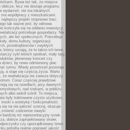
wózkami. Bywa też tak, że miejsce
 oblicze, lecz nie dostaje programu
a wydarzeń, nie ma lokalnych
ie ma współpracy z mieszkańcami.
najlepszy projekt stopniowo traci
tego tak ważne jest, by odnowa
nie kończyła się na oddaniu inwestycji.
ewitalizacji potrzebuje gospodarzy. Nie
nych, ale też społecznych. Potrzebuje
zkoły, domu kultury, organizacji
ch, przedsiębiorców i zwykłych
 którzy uznają, że to także ich teren.
arczy cykl letnich spotkań, mały targ
oduktów, plenerowy koncert czy
a dzieci, by nowo odmieniony plac
rać rytmu. Wtedy przestrzeń przestaje
ją, a staje się częścią życia. Warto
, że rewitalizacja nie zawsze dotyczy
entrum. Coraz częściej prawdziwe
ieją się na osiedlach, przy dawnych
zemysłowych, nad rzekami, w pobliżu
owych albo wokół szkół. To miejsca,
lata były traktowane czysto użytkowo,
 troski o estetykę i funkcjonalność.
się na nie patrzeć szerzej, okazuje
ą zmienić codzienne nawyki
bardziej niż reprezentacyjny rynek.
za, dobrze zaprojektowany skwer,
 odpoczynku czy uporządkowany teren
nku potrafią realnie poprawić jakość