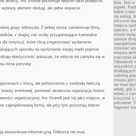
atrakcji. Ars Vivendi prezentuje właśnie takie podejście,
dnia. Jest w
aspekt. Kied
o wybrany element obsługi, ale pełne wsparcie.
ludzie częś
się widują, 
poczucie wsp
miejsca spo
okiej grupy odbiorców. Z jednej strony zainteresuje firmy,
spaceru, a m
miasto wyłąc
owników, z drugiej zaś osoby przygotowujące kameralne
zawsze dziej
 dla instytucji, które chcą zorganizować wydarzenie
zaprojektowa
zmieniać rel
ukających sposobu na wyróżnienie swojej marki poprzez
miejska arch
odzaju elastyczność pokazuje, że witryna nie zamyka się w
znaczenie w
Odnowione mi
na różne potrzeby.
wszystkich 
działających 
stabilnej pr
zmiana jest 
ojarzeniach z klasą, ale jednocześnie z swobodą twórczą.
nie musi być
wtedy, gdy l
w branży eventowej, ponieważ skuteczna organizacja imprez
mówić o same
ności organizacyjnej. Ars Vivendi jawi się jako miejsce, w
korzystać z 
potrzebne. T
ie zaprojektowaną formę, ale przy tym pozostają dobrze
fragment mia
ję wizerunkowo-informacyjną. Odbiorca nie musi