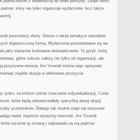
le jednocześnie z otwartością na nowe pomysły. Dzięki temu
artner, który nie tylko organizuje wydarzenie, lecz także
astrój.
ób prezentacji oferty. Strona o takiej tematyce naturalnie
nych dopieszczoną formą. Wydarzenia prezentowane są nie
 ale jako starannie budowane doświadczenia. To język, który
ntowej, gdzie sukces zależy nie tylko od organizacji, ale
ują pozytywne emocje. Ars Vivendi można więc opisywać
zamieniać zwykłe okazje w efektowne przeżycia.
by rynku, na którym rośnie znaczenie indywidualizacji. Coraz
rzeń, które będą odzwierciedlały specyfikę danej okazji
zeby uczestników. Dlatego tak istotne staje się tworzenie
lają nadać imprezie wyrazisty kierunek. Ars Vivendi
które rozumie tę zmianę i odpowiada na nią poprzez