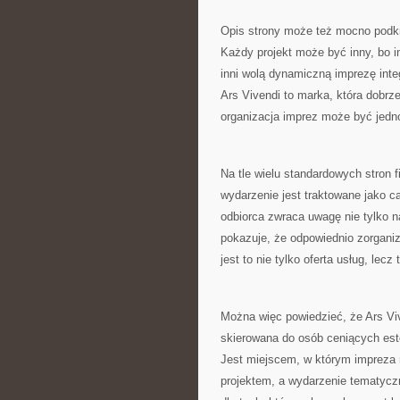
Opis strony może też mocno podkr
Każdy projekt może być inny, bo in
inni wolą dynamiczną imprezę integ
Ars Vivendi to marka, która dobrze
organizacja imprez może być jedn
Na tle wielu standardowych stron 
wydarzenie jest traktowane jako 
odbiorca zwraca uwagę nie tylko n
pokazuje, że odpowiednio zorgan
jest to nie tylko oferta usług, lecz
Można więc powiedzieć, że Ars Vi
skierowana do osób ceniących este
Jest miejscem, w którym impreza 
projektem, a wydarzenie tematycz