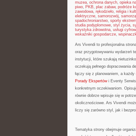
muzea
,
ochrona danych
,
opieka n
piwo
,
PKB
,
plac zabaw
,
podróże ku
zawodowa
,
rękodzieło
,
religia i kul
elektryczne
,
samorozwój
,
samorzą
spadochroniarstwo
,
sporty ekstre
studia podyplomowe
,
styl życia
,
s
turystyka zdrowotna
,
usługi cyfro
wskaźniki gospodarcze
,
wspinacz
Ars Vivendi to profesjonalna stron
oraz przygotowywaniu wydarzeń te
instytucji, które szukają nietuzin
oczekują pełnego dopracowania de
łączy się z planowaniem, a każd
Porady Ekspertów
i Eventy Serwis
konkretnym oczekiwaniom. Opisuje 
równie dobrze wpisuje się w potr
okolicznościowe. Ars Vivendi moż
liczy się zarówno styl, jak i bezp
Tematyka strony obejmuje organiz