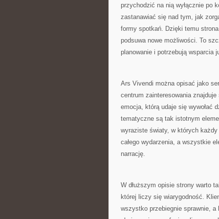
przychodzić na nią wyłącznie po 
zastanawiać się nad tym, jak zor
formy spotkań. Dzięki temu strona 
podsuwa nowe możliwości. To szcz
planowanie i potrzebują wsparcia j
Ars Vivendi można opisać jako se
centrum zainteresowania znajduje s
emocja, którą udaje się wywołać dz
tematyczne są tak istotnym eleme
wyraziste światy, w których każdy
całego wydarzenia, a wszystkie e
narrację.
W dłuższym opisie strony warto ta
której liczy się wiarygodność. Kl
wszystko przebiegnie sprawnie, a 