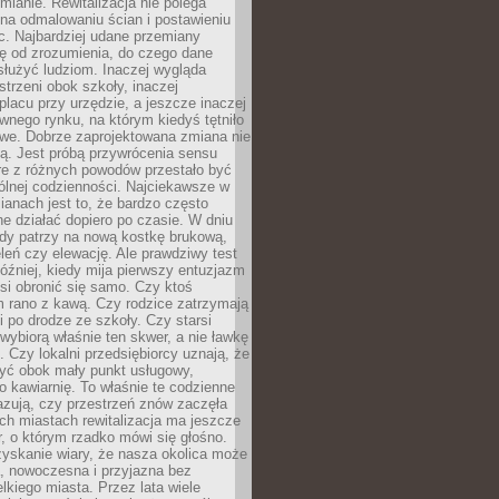
ianie. Rewitalizacja nie polega
 na odmalowaniu ścian i postawieniu
c. Najbardziej udane przemiany
ę od zrozumienia, do czego dane
łużyć ludziom. Inaczej wygląda
trzeni obok szkoły, inaczej
lacu przy urzędzie, a jeszcze inaczej
wnego rynku, na którym kiedyś tętniło
owe. Dobrze zaprojektowana zmiana nie
ją. Jest próbą przywrócenia sensu
re z różnych powodów przestało być
ólnej codzienności. Najciekawsze w
ianach jest to, że bardzo często
e działać dopiero po czasie. W dniu
żdy patrzy na nową kostkę brukową,
eleń czy elewację. Ale prawdziwy test
óźniej, kiedy mija pierwszy entuzjazm
si obronić się samo. Czy ktoś
m rano z kawą. Czy rodzice zatrzymają
i po drodze ze szkoły. Czy starsi
ybiorą właśnie ten skwer, a nie ławkę
 Czy lokalni przedsiębiorcy uznają, że
zyć obok mały punkt usługowy,
bo kawiarnię. To właśnie te codzienne
azują, czy przestrzeń znów zaczęła
ch miastach rewitalizacja ma jeszcze
, o którym rzadko mówi się głośno.
yskanie wiary, że nasza okolica może
, nowoczesna i przyjazna bez
lkiego miasta. Przez lata wiele