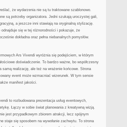
eślać, że wydarzenia nie są tu traktowane szablonowo.
ne są potrzeby organizatora. Jedni szukają uroczystej gali,
racyjną, a jeszcze inni stawiają na oryginalną stylizację.
 odnajduje się w tej różnorodności i pokazuje, że
ocześnie dokładna oraz pełna niebanalnych pomysłów.
firmowych Ars Vivendi wyróżnia się podejściem, w którym
całościowe doświadczenie. To bardzo ważne, bo współczesny
a samą realizację, ale też na wrażenie końcowe. Strona
izowany event może wzmacniać wizerunek. W tym sensie
 także manifest jakości.
vendi to rozbudowana prezentacja usług eventowych,
tykę. Łączy w sobie świat planowania z kreatywną wizją.
nie jest przypadkowym zbiorem atrakcji, lecz spójnym
ne staje się sposobem na wywołanie zachwytu. To strona