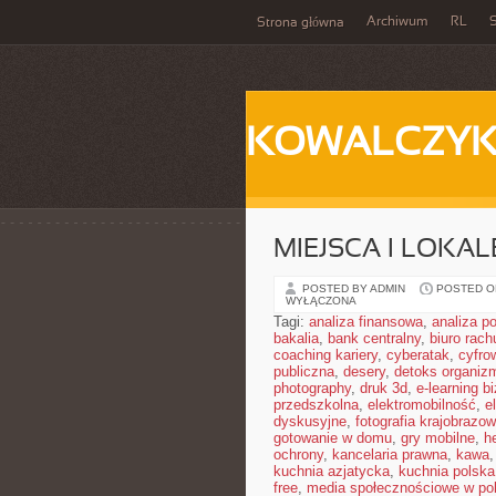
Archiwum
RL
S
Strona główna
KOWALCZY
MIEJSCA I LOKAL
POSTED BY ADMIN
POSTED ON
WYŁĄCZONA
Tagi:
analiza finansowa
,
analiza po
bakalia
,
bank centralny
,
biuro rac
coaching kariery
,
cyberatak
,
cyfro
publiczna
,
desery
,
detoks organiz
photography
,
druk 3d
,
e-learning b
przedszkolna
,
elektromobilność
,
e
dyskusyjne
,
fotografia krajobrazo
gotowanie w domu
,
gry mobilne
,
h
ochrony
,
kancelaria prawna
,
kawa
kuchnia azjatycka
,
kuchnia polska
free
,
media społecznościowe w pol