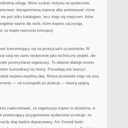
konkretną usługę. Może szukać motywu na wydarzenie,
ganizować niezapomnianą imprezę albo porównywać różne
nie jest tylko katalogiem, lecz staje się miejscem, które
ególnie ważne dla osób, które dopiero zaczynają
uż na etapie tworzenia koncepcji.
rwis koncentrujący się na przeżyciach uczestników. W
ię tutaj nie samo wydarzenie jako techniczny projekt, ale
ięki przemyślanej organizacji. To właśnie dlatego eventy
ntem komunikacji tej strony. Pozwalają one tworzyć
 detal wspiera wspólną ideę. Motyw przewodni staje się osią
lementy — od scenografii po atrakcje — tworzą spójną
kże zaakcentować, że organizacja imprez to dziedzina, w
ient powierzający przygotowanie wydarzenia oczekuje, że
każdy etap będzie dopracowany. Ars Vivendi budzi