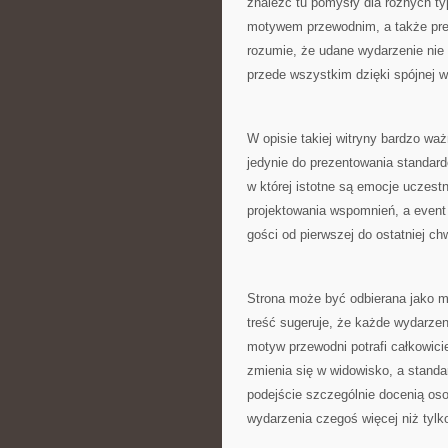
znaleźć tu pomysły dla różnych ty
motywem przewodnim, a także pres
rozumie, że udane wydarzenie nie 
przede wszystkim dzięki spójnej wi
W opisie takiej witryny bardzo waż
jedynie do prezentowania standard
w której istotne są emocje uczestn
projektowania wspomnień, a event 
gości od pierwszej do ostatniej chw
Strona może być odbierana jako mi
treść sugeruje, że każde wydarzen
motyw przewodni potrafi całkowici
zmienia się w widowisko, a stand
podejście szczególnie docenią oso
wydarzenia czegoś więcej niż tylk