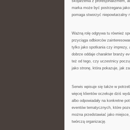
skojarzenia z profesjonalizmem, a
marka może być postrzegana jako p
pomaga stworzyć niepowtarzalny n
Ważną rolę odgrywa tu również spos
przyciąga odbiorców zainteresowa
tylko jako spotkania czy imprezy,
dobrze oddaje charakter branży eve
też od tego, czy uczestnicy pocz
jako stronę, która pokazuje, jak 
Serwis wpisuje się także w potrze
więcej klientów oczekuje dziś wyda
albo odpowiadały na konkretne potr
eventów tematycznych, które pozwa
można przedstawiać jako miejsce, 
twórczą organizację.