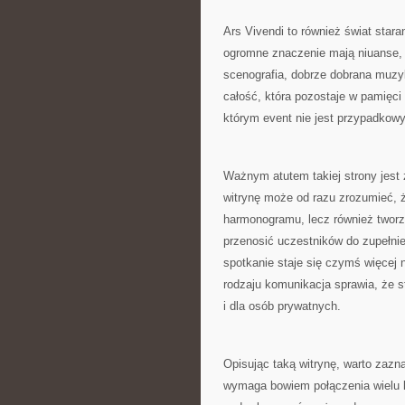
Ars Vivendi to również świat sta
ogromne znaczenie mają niuanse, 
scenografia, dobrze dobrana muzyk
całość, która pozostaje w pamięci 
którym event nie jest przypadkow
Ważnym atutem takiej strony jest
witrynę może od razu zrozumieć, że
harmonogramu, lecz również twor
przenosić uczestników do zupełnie
spotkanie staje się czymś więcej
rodzaju komunikacja sprawia, że s
i dla osób prywatnych.
Opisując taką witrynę, warto zazn
wymaga bowiem połączenia wielu k