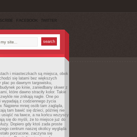
SCRIBE
FACEBOOK
TWITTER
stach i miasteczkach są miejsca, obok
chodzi się latami bez większych
y plac po dawnym targowisku,
budynek po kinie, zaniedbany skwer z
ami, które dawno straciły kolor. Takie
 zwykle nie znikają nagle. One po
i wypadają z codziennego życia
. Najpierw mniej osób tam zagląda,
ają tam bawić się dzieci, później nie
 usiąść na ławce, a na końcu wszyscy
ją się do myśli, że to miejsce już do
służy. Dopiero gdy ktoś zada proste
czego centrum naszej okolicy wygląda
ostało porzucone, zaczyna się