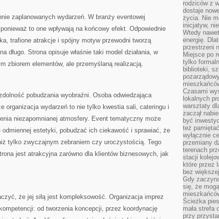
rodziców z 
dostaje nowe
rannie zaplanowanych wydarzeń. W branży eventowej
życia. Nie m
inicjatyw, n
ponieważ to one wpływają na końcowy efekt. Odpowiednie
Wtedy nawet 
energię. Dla
a, trafione atrakcje i spójny motyw przewodni tworzą
przestrzeni 
na długo. Strona opisuje właśnie taki model działania, w
Miejsce po r
tylko formal
ym zbiorem elementów, ale przemyślaną realizacją.
biblioteki, s
pozarządowy
mieszkańców,
Czasami wyst
 zdolność pobudzania wyobraźni. Osoba odwiedzająca
lokalnych pr
warsztaty dl
 organizacja wydarzeń to nie tylko kwestia sali, cateringu i
zaczął nabie
zenia niezapomnianej atmosfery. Event tematyczny może
być inwestyc
też pamiętać
 odmiennej estetyki, pobudzać ich ciekawość i sprawiać, że
wyłącznie c
 niż tylko zwyczajnym zebraniem czy uroczystością. Tego
przemiany dz
terenach pr
trona jest atrakcyjna zarówno dla klientów biznesowych, jak
stacji kolej
które przez 
bez większej
Gdy zaczyna 
się, że mog
mieszkańców 
aczyć, że jej siłą jest kompleksowość. Organizacja imprez
Ścieżka pies
ompetencji: od tworzenia koncepcji, przez koordynację
mała strefa
przy przysta