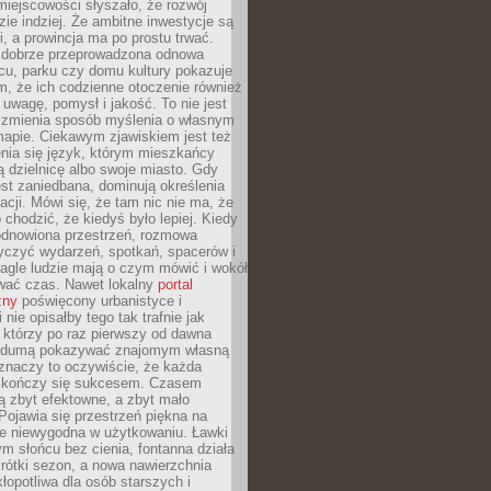
iejscowości słyszało, że rozwój
dzie indziej. Że ambitne inwestycje są
ii, a prowincja ma po prostu trwać.
dobrze przeprowadzona odnowa
cu, parku czy domu kultury pokazuje
, że ich codzienne otoczenie również
 uwagę, pomysł i jakość. To nie jest
o zmienia sposób myślenia o własnym
mapie. Ciekawym zjawiskiem jest też
enia się język, którym mieszkańcy
ą dzielnicę albo swoje miasto. Gdy
est zaniedbana, dominują określenia
acji. Mówi się, że tam nic nie ma, że
 chodzić, że kiedyś było lepiej. Kiedy
 odnowiona przestrzeń, rozmowa
yczyć wydarzeń, spotkań, spacerów i
agle ludzie mają o czym mówić i wokół
wać czas. Nawet lokalny
portal
zny
poświęcony urbanistyce i
nie opisałby tego tak trafnie jak
 którzy po raz pierwszy od dawna
z dumą pokazywać znajomym własną
 znaczy to oczywiście, że każda
ja kończy się sukcesem. Czasem
ą zbyt efektowne, a zbyt mało
Pojawia się przestrzeń piękna na
le niewygodna w użytkowaniu. Ławki
ym słońcu bez cienia, fontanna działa
krótki sezon, a nowa nawierzchnia
kłopotliwa dla osób starszych i