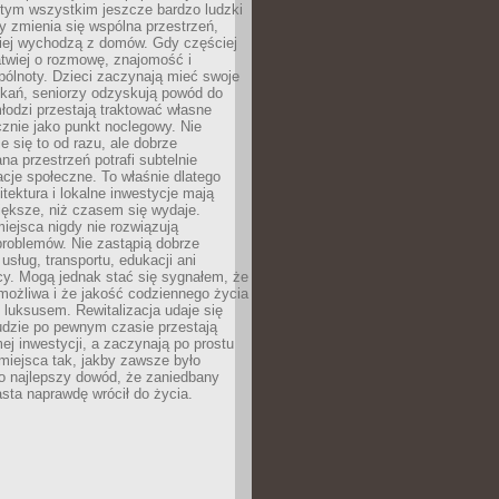
 tym wszystkim jeszcze bardzo ludzki
y zmienia się wspólna przestrzeń,
ciej wychodzą z domów. Gdy częściej
łatwiej o rozmowę, znajomość i
ólnoty. Dzieci zaczynają mieć swoje
tkań, seniorzy odzyskują powód do
łodzi przestają traktować własne
znie jako punkt noclegowy. Nie
e się to od razu, ale dobrze
na przestrzeń potrafi subtelnie
acje społeczne. To właśnie dlatego
itektura i lokalne inwestycje mają
iększe, niż czasem się wydaje.
ejsca nigdy nie rozwiązują
problemów. Nie zastąpią dobrze
usług, transportu, edukacji ani
acy. Mogą jednak stać się sygnałem, że
możliwa i że jakość codziennego życia
 luksusem. Rewitalizacja udaje się
udzie po pewnym czasie przestają
j inwestycji, a zaczynają po prostu
miejsca tak, jakby zawsze było
o najlepszy dowód, że zaniedbany
sta naprawdę wrócił do życia.