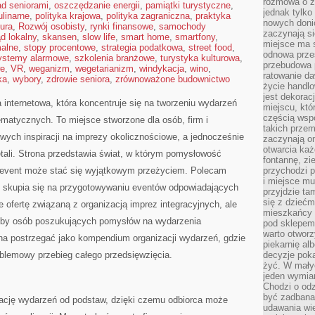
rozmowa o zm
ad seniorami
,
oszczędzanie energii
,
pamiątki turystyczne
,
jednak tylko
linarne
,
polityka krajowa
,
polityka zagraniczna
,
praktyka
nowych doni
tura
,
Rozwój osobisty
,
rynki finansowe
,
samochody
zaczynają si
d lokalny
,
skansen
,
slow life
,
smart home
,
smartfony
,
miejsce ma s
malne
,
stopy procentowe
,
strategia podatkowa
,
street food
,
odnowa przes
ystemy alarmowe
,
szkolenia branżowe
,
turystyka kulturowa
,
przebudowa p
we
,
VR
,
weganizm
,
wegetarianizm
,
windykacja
,
wino
,
ratowanie da
ka
,
wybory
,
zdrowie seniora
,
zrównoważone budownictwo
życie handl
jest dekorac
a internetowa, która koncentruje się na tworzeniu wydarzeń
miejscu, któ
częścią wsp
matycznych. To miejsce stworzone dla osób, firm i
takich przem
kowych inspiracji na imprezy okolicznościowe, a jednocześnie
zaczynają on
otwarcia ka
tali. Strona przedstawia świat, w którym pomysłowość
fontannę, zi
y event może stać się wyjątkowym przeżyciem. Polecam
przychodzi p
i miejsce mu
 skupia się na przygotowywaniu eventów odpowiadających
przyjdzie ta
się z dziećm
ofertę związaną z organizacją imprez integracyjnych, ale
mieszkańcy w
zeby osób poszukujących pomysłów na wydarzenia
pod sklepem.
warto otwor
na postrzegać jako kompendium organizacji wydarzeń, gdzie
piekarnię al
roblemowy przebieg całego przedsięwzięcia.
decyzje pok
żyć. W mały
jeden wymiar
Chodzi o odz
być zadbana
ację wydarzeń od podstaw, dzięki czemu odbiorca może
udawania wie