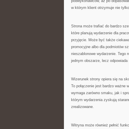
podwykonawców, aż po dopasowanie 
w którym klient otrzymuje nie tylk
Strona może trafiać do bardzo szer
które planują wydarzenie dla prac
przyjęcie. Może być także ciekawa
promocyjne albo dla podmiotów sz
nieszablonowe wydarzenie. Tego r
jednym obszarze, lecz odpowiada 
Wizerunek strony opiera się na sk
To połączenie jest bardzo ważne 
wymaga zarówno smaku, jak i spraw
którym wydarzenia zyskują starann
zrealizowane.
Witryna może również pełnić funkc