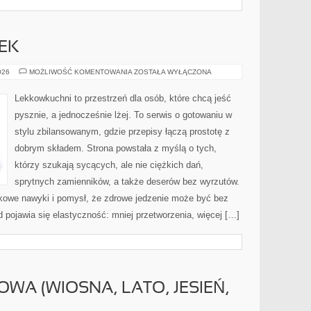
JEK
KUCHNIA
026
MOŻLIWOŚĆ KOMENTOWANIA
ZOSTAŁA WYŁĄCZONA
BEZ
JAJEK
Lekkowkuchni to przestrzeń dla osób, które chcą jeść
pysznie, a jednocześnie lżej. To serwis o gotowaniu w
stylu zbilansowanym, gdzie przepisy łączą prostotę z
dobrym składem. Strona powstała z myślą o tych,
którzy szukają sycących, ale nie ciężkich dań,
sprytnych zamienników, a także deserów bez wyrzutów.
kowe nawyki i pomysł, że zdrowe jedzenie może być bez
pojawia się elastyczność: mniej przetworzenia, więcej […]
WA (WIOSNA, LATO, JESIEŃ,