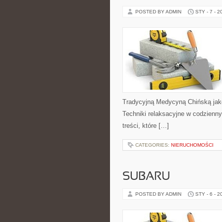
POSTED BY ADMIN
STY - 7 - 2
Tradycyjną Medycyną Chińską jako
Techniki relaksacyjne w codzienny
treści, które […]
CATEGORIES:
NIERUCHOMOŚCI
SUBARU
POSTED BY ADMIN
STY - 6 - 2