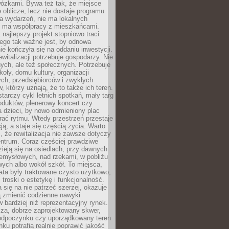
wózkami. Bywa też tak, że miejsce
 oblicze, lecz nie dostaje programu
a wydarzeń, nie ma lokalnych
ie ma współpracy z mieszkańcami.
najlepszy projekt stopniowo traci
tego tak ważne jest, by odnowa
nie kończyła się na oddaniu inwestycji.
ewitalizacji potrzebuje gospodarzy. Nie
nych, ale też społecznych. Potrzebuje
zkoły, domu kultury, organizacji
ch, przedsiębiorców i zwykłych
 którzy uznają, że to także ich teren.
arczy cykl letnich spotkań, mały targ
oduktów, plenerowy koncert czy
a dzieci, by nowo odmieniony plac
rać rytmu. Wtedy przestrzeń przestaje
ją, a staje się częścią życia. Warto
, że rewitalizacja nie zawsze dotyczy
entrum. Coraz częściej prawdziwe
ieją się na osiedlach, przy dawnych
zemysłowych, nad rzekami, w pobliżu
owych albo wokół szkół. To miejsca,
lata były traktowane czysto użytkowo,
 troski o estetykę i funkcjonalność.
się na nie patrzeć szerzej, okazuje
ą zmienić codzienne nawyki
bardziej niż reprezentacyjny rynek.
za, dobrze zaprojektowany skwer,
 odpoczynku czy uporządkowany teren
nku potrafią realnie poprawić jakość