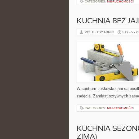
CATEGORIES:
NIERUCHOMOŚCI
KUCHNIA BEZ JA
POSTED BY ADMIN
STY - 5 - 2
W centrum Lekkowkuchni są posił
zadęcia. Zamiast sztywnych zasad 
CATEGORIES:
NIERUCHOMOŚCI
KUCHNIA SEZONO
ZIMA)