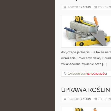
POSTED BY ADMIN
STY - 5 - 2
dotyczące jadłospisu, a także narzę
wdrożenia. Polecamy działy Porad
zbilansowane żywienie oraz […]
CATEGORIES:
NIERUCHOMOŚCI
UPRAWA ROŚLIN
POSTED BY ADMIN
STY - 5 - 2