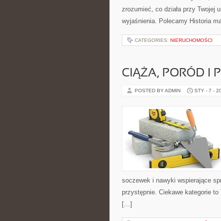
zrozumieć, co działa przy Twojej u
wyjaśnienia. Polecamy Historia m
CATEGORIES:
NIERUCHOMOŚCI
CIĄŻA, PORÓD I 
POSTED BY ADMIN
STY - 7 - 2
soczewek i nawyki wspierające sp
przystępnie. Ciekawe kategorie to 
[…]