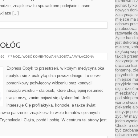
rozmowa o zm
jednak tylko
rodzie, znajdziesz tu sprawdzone podejście i jasne
nowych doni
akijażu […]
zaczynają si
miejsce ma s
odnowa przes
przebudowa p
ratowanie da
życie handl
jest dekorac
POŁÓG
miejscu, któ
częścią wsp
takich przem
CIĄŻA,
026
MOŻLIWOŚĆ KOMENTOWANIA
ZOSTAŁA WYŁĄCZONA
PORÓD
zaczynają on
I
otwarcia ka
POŁÓG
Express Optyk to przestrzeń, w którym medycyna oka
fontannę, zi
przychodzi p
spotyka się z praktyką dnia powszedniego. To serwis
i miejsce mu
poradnikowy poświęcony widzeniu oraz kondycji
przyjdzie ta
się z dziećm
narządu wzroku – dla osób, które chcą lepiej rozumieć
mieszkańcy w
swoje oczy, zanim pojawi się dyskomfort. Jeśli
pod sklepem.
warto otwor
interesuje Cię profilaktyka, kontrole, a także świat
piekarnię al
decyzje pok
rawne patrzenie, znajdziesz tu wiele tematów opisanych
żyć. W mały
Trychologia i Ciąża, poród i połóg. W centrum tej strony jest
jeden wymiar
Chodzi o odz
być zadbana
udawania wie