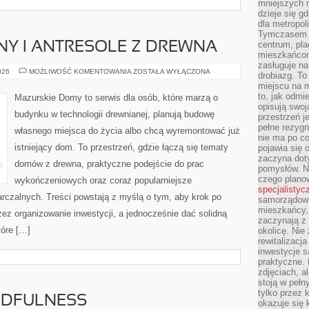
mniejszych m
dzieje się g
dla metropol
Tymczasem 
centrum, pla
Y I ANTRESOLE Z DREWNA
mieszkańcom
zasługuje na
SCHODY,
026
MOŻLIWOŚĆ KOMENTOWANIA
ZOSTAŁA WYŁĄCZONA
drobiazg. T
BALKONY
miejscu na 
I
ANTRESOLE
to, jak odmi
Mazurskie Domy to serwis dla osób, które marzą o
Z
opisują swoj
DREWNA
budynku w technologii drewnianej, planują budowę
przestrzeń j
pełne rezygn
własnego miejsca do życia albo chcą wyremontować już
nie ma po co
istniejący dom. To przestrzeń, gdzie łączą się tematy
pojawia się
zaczyna dot
domów z drewna, praktyczne podejście do prac
pomysłów. N
czego plano
wykończeniowych oraz coraz popularniejsze
specjalistyc
czalnych. Treści powstają z myślą o tym, aby krok po
samorządowi 
mieszkańcy,
zez organizowanie inwestycji, a jednocześnie dać solidną
zaczynają 
tóre […]
okolicę. Nie
rewitalizac
inwestycje s
praktyczne. 
zdjęciach, a
stoją w pełn
tylko przez 
NDFULNESS
okazuje się 