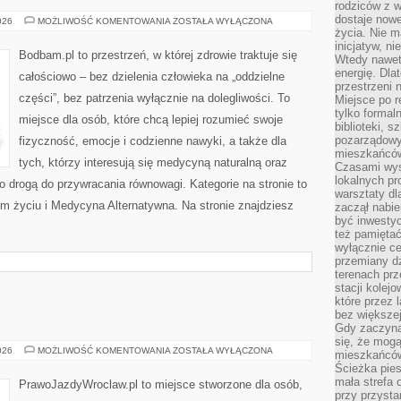
rodziców z 
dostaje nowe
MEDYTACJA
026
MOŻLIWOŚĆ KOMENTOWANIA
ZOSTAŁA WYŁĄCZONA
I
życia. Nie m
MINDFULNESS
inicjatyw, n
Bodbam.pl to przestrzeń, w której zdrowie traktuje się
Wtedy nawet 
energię. Dla
całościowo – bez dzielenia człowieka na „oddzielne
przestrzeni 
części”, bez patrzenia wyłącznie na dolegliwości. To
Miejsce po r
tylko formal
miejsce dla osób, które chcą lepiej rozumieć swoje
biblioteki, s
pozarządowy
fizyczność, emocje i codzienne nawyki, a także dla
mieszkańców,
tych, którzy interesują się medycyną naturalną oraz
Czasami wyst
lokalnych pr
 drogą do przywracania równowagi. Kategorie na stronie to
warsztaty dl
m życiu i Medycyna Alternatywna. Na stronie znajdziesz
zaczął nabie
być inwestyc
też pamiętać
wyłącznie c
przemiany dz
terenach pr
stacji kolej
które przez 
bez większej
Gdy zaczyna 
się, że mog
SUBARU
026
MOŻLIWOŚĆ KOMENTOWANIA
ZOSTAŁA WYŁĄCZONA
mieszkańców 
Ścieżka pies
mała strefa
PrawoJazdyWroclaw.pl to miejsce stworzone dla osób,
przy przysta