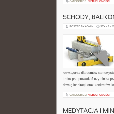
CATEGORIES:
NIERUCHOMOŚCI
SCHODY, BALKON
POSTED BY ADMIN
STY - 7 - 2
rozwiązania dla domów samowystar
kroku przeprowadzić czytelnika pr
dawkę inspiracji oraz konkretów, k
CATEGORIES:
NIERUCHOMOŚCI
MEDYTACJA I MI