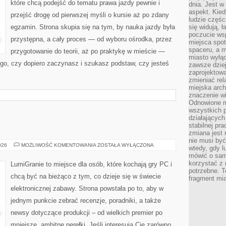
które chcą podejść do tematu prawa jazdy pewnie i
dnia. Jest w
aspekt. Kied
przejść drogę od pierwszej myśli o kursie aż po zdany
ludzie częś
egzamin. Strona skupia się na tym, by nauka jazdy była
się widują, 
poczucie wsp
przystępna, a cały proces — od wyboru ośrodka, przez
miejsca spo
spaceru, a m
przygotowanie do teorii, aż po praktykę w mieście —
miasto wyłąc
tego, czy dopiero zaczynasz i szukasz podstaw, czy jesteś
zawsze dziej
zaprojektowa
zmieniać rel
miejska arch
znaczenie w
Odnowione mi
wszystkich 
działających 
stabilnej pr
zmiana jest 
nie musi być
PUBLICYSTYKA
026
MOŻLIWOŚĆ KOMENTOWANIA
ZOSTAŁA WYŁĄCZONA
wtedy, gdy l
mówić o same
korzystać z 
LumiGranie to miejsce dla osób, które kochają gry PC i
potrzebne. T
chcą być na bieżąco z tym, co dzieje się w świecie
fragment mia
elektronicznej zabawy. Strona powstała po to, aby w
jednym punkcie zebrać recenzje, poradniki, a także
newsy dotyczące produkcji – od wielkich premier po
mniejsze, ambitne perełki. Jeśli interesują Cię zarówno