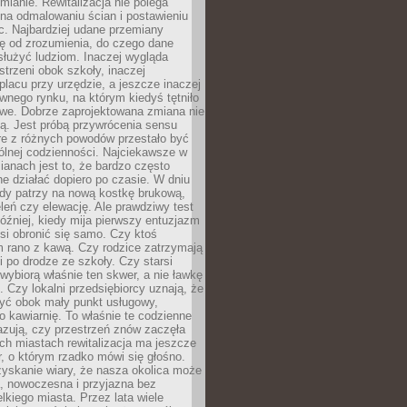
ianie. Rewitalizacja nie polega
 na odmalowaniu ścian i postawieniu
c. Najbardziej udane przemiany
ę od zrozumienia, do czego dane
łużyć ludziom. Inaczej wygląda
trzeni obok szkoły, inaczej
lacu przy urzędzie, a jeszcze inaczej
wnego rynku, na którym kiedyś tętniło
owe. Dobrze zaprojektowana zmiana nie
ją. Jest próbą przywrócenia sensu
re z różnych powodów przestało być
ólnej codzienności. Najciekawsze w
ianach jest to, że bardzo często
e działać dopiero po czasie. W dniu
żdy patrzy na nową kostkę brukową,
eleń czy elewację. Ale prawdziwy test
óźniej, kiedy mija pierwszy entuzjazm
si obronić się samo. Czy ktoś
m rano z kawą. Czy rodzice zatrzymają
i po drodze ze szkoły. Czy starsi
ybiorą właśnie ten skwer, a nie ławkę
 Czy lokalni przedsiębiorcy uznają, że
zyć obok mały punkt usługowy,
bo kawiarnię. To właśnie te codzienne
azują, czy przestrzeń znów zaczęła
ch miastach rewitalizacja ma jeszcze
, o którym rzadko mówi się głośno.
yskanie wiary, że nasza okolica może
, nowoczesna i przyjazna bez
lkiego miasta. Przez lata wiele