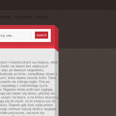
SCRIBE
FACEBOOK
TWITTER
stach i miasteczkach są miejsca, obok
chodzi się latami bez większych
y plac po dawnym targowisku,
budynek po kinie, zaniedbany skwer z
ami, które dawno straciły kolor. Takie
 zwykle nie znikają nagle. One po
i wypadają z codziennego życia
. Najpierw mniej osób tam zagląda,
ają tam bawić się dzieci, później nie
 usiąść na ławce, a na końcu wszyscy
ją się do myśli, że to miejsce już do
służy. Dopiero gdy ktoś zada proste
czego centrum naszej okolicy wygląda
ostało porzucone, zaczyna się