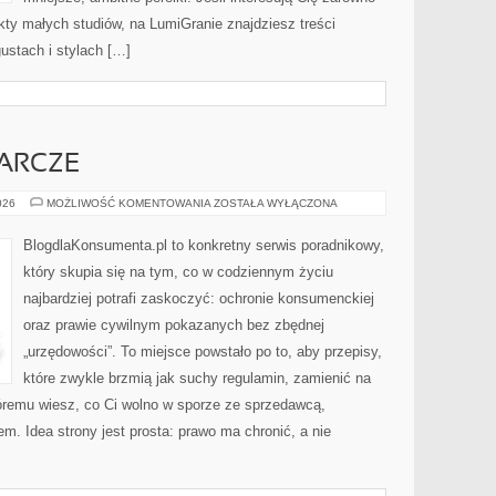
jekty małych studiów, na LumiGranie znajdziesz treści
ustach i stylach […]
ARCZE
PRAWO
026
MOŻLIWOŚĆ KOMENTOWANIA
ZOSTAŁA WYŁĄCZONA
GOSPODARCZE
BlogdlaKonsumenta.pl to konkretny serwis poradnikowy,
który skupia się na tym, co w codziennym życiu
najbardziej potrafi zaskoczyć: ochronie konsumenckiej
oraz prawie cywilnym pokazanych bez zbędnej
„urzędowości”. To miejsce powstało po to, aby przepisy,
które zwykle brzmią jak suchy regulamin, zamienić na
któremu wiesz, co Ci wolno w sporze ze sprzedawcą,
m. Idea strony jest prosta: prawo ma chronić, a nie