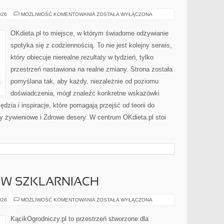
KUCHNIA
026
MOŻLIWOŚĆ KOMENTOWANIA
ZOSTAŁA WYŁĄCZONA
SEZONOWA
(WIOSNA,
LATO,
OKdieta.pl to miejsce, w którym świadome odżywianie
JESIEŃ,
ZIMA)
spotyka się z codziennością. To nie jest kolejny serwis,
który obiecuje nierealne rezultaty w tydzień, tylko
przestrzeń nastawiona na realne zmiany. Strona została
pomyślana tak, aby każdy, niezależnie od poziomu
doświadczenia, mógł znaleźć konkretne wskazówki
dzia i inspiracje, które pomagają przejść od teorii do
y żywieniowe i Zdrowe desery. W centrum OKdieta.pl stoi
 W SZKLARNIACH
UPRAWA
026
MOŻLIWOŚĆ KOMENTOWANIA
ZOSTAŁA WYŁĄCZONA
ROŚLIN
W
SZKLARNIACH
KącikOgrodniczy.pl to przestrzeń stworzone dla