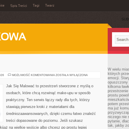
ite
Tagi
Twarz
Spis Treści
SUB
KOWA
W wielu mia
których prze
PORADY
026
MOŻLIWOŚĆ KOMENTOWANIA
ZOSTAŁA WYŁĄCZONA
emocji. Star
opuszczony 
Jak Się Malować to przestrzeń stworzone z myślą o
kilkoma ławk
przestrzenie
osobach, które chcą rozwinąć make-upu w sposób
prostu powol
mieszkańców
praktyczny. Ten serwis łączy rady dla tych, którzy
potem przest
stawiają pierwsze kroki z materiałami dla
ma już komu
przyzwyczaja
średniozaawansowanych, dzięki czemu łatwo znaleźć
niczego nie 
treści dopasowane do poziomu. Jeśli szukasz
pytanie, dla
tak, jakby z
ijaż na wielkie wyjście albo chcesz po prostu lepiej