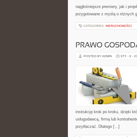
najgłośniejsze premiery, jak i pro
przygotowane z myślą o różnych g
CATEGORIES:
NIERUCHOMOŚCI
PRAWO GOSPOD
POSTED BY ADMIN
STY - 6 - 2
instrukcję krok po kroku, dzięki 
usługodawcą, firmą lub kontrahente
przytłaczać. Dlatego […]