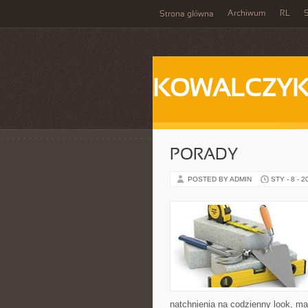
Archiwum
RL
S
Strona główna
KOWALCZY
PORADY
POSTED BY ADMIN
STY - 8 - 2
natchnienia na codzienny look, mak