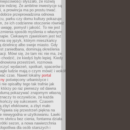
iejscowości słyszało, że rozwój
dzie indziej. Że ambitne inwestycje są
ii, a prowincja ma po prostu trwać.
dobrze przeprowadzona odnowa
cu, parku czy domu kultury pokazuje
, że ich codzienne otoczenie również
 uwagę, pomysł i jakość. To nie jest
o zmienia sposób myślenia o własnym
mapie. Ciekawym zjawiskiem jest też
enia się język, którym mieszkańcy
ą dzielnicę albo swoje miasto. Gdy
est zaniedbana, dominują określenia
acji. Mówi się, że tam nic nie ma, że
 chodzić, że kiedyś było lepiej. Kiedy
 odnowiona przestrzeń, rozmowa
yczyć wydarzeń, spotkań, spacerów i
agle ludzie mają o czym mówić i wokół
wać czas. Nawet lokalny
portal
zny
poświęcony urbanistyce i
nie opisałby tego tak trafnie jak
 którzy po raz pierwszy od dawna
z dumą pokazywać znajomym własną
 znaczy to oczywiście, że każda
ja kończy się sukcesem. Czasem
ą zbyt efektowne, a zbyt mało
Pojawia się przestrzeń piękna na
le niewygodna w użytkowaniu. Ławki
ym słońcu bez cienia, fontanna działa
krótki sezon, a nowa nawierzchnia
kłopotliwa dla osób starszych i