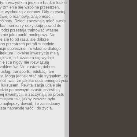
 tym wszystkim jeszcze bardzo ludzki
y zmienia się wspólna przestrzeń,
ciej wychodzą z domów. Gdy częściej
łatwiej o rozmowę, znajomość i
ólnoty. Dzieci zaczynają mieć swoje
tkań, seniorzy odzyskują powód do
łodzi przestają traktować własne
znie jako punkt noclegowy. Nie
e się to od razu, ale dobrze
na przestrzeń potrafi subtelnie
acje społeczne. To właśnie dlatego
itektura i lokalne inwestycje mają
iększe, niż czasem się wydaje.
ejsca nigdy nie rozwiązują
problemów. Nie zastąpią dobrze
usług, transportu, edukacji ani
acy. Mogą jednak stać się sygnałem, że
możliwa i że jakość codziennego życia
 luksusem. Rewitalizacja udaje się
udzie po pewnym czasie przestają
j inwestycji, a zaczynają po prostu
miejsca tak, jakby zawsze było
o najlepszy dowód, że zaniedbany
sta naprawdę wrócił do życia.