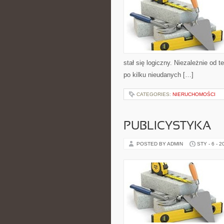
stał się logiczny. Niezależnie od 
po kilku nieudanych […]
CATEGORIES:
NIERUCHOMOŚCI
PUBLICYSTYKA
POSTED BY ADMIN
STY - 6 - 2