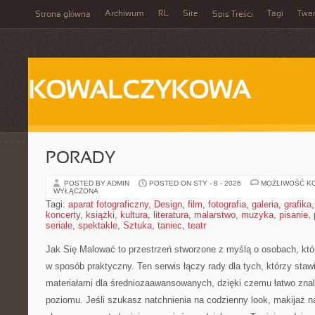
Archiwum
RL
Site
Tagi
Twa
Strona główna
Spis Treści
KOWALCZYKOWA
PORADY
POSTED BY ADMIN
POSTED ON STY - 8 - 2026
MOŻLIWOŚĆ K
WYŁĄCZONA
Tagi:
aparat fotograficzny
,
Design
,
film
,
fotografia
,
galeria
,
grafika
koncerty
,
książki
,
kultura
,
literatura
,
malarstwo
,
muzyka
,
pisanie
,
seriale
,
spektakle
,
Sztuka
,
taniec
,
teatr
Jak Się Malować to przestrzeń stworzone z myślą o osobach, kt
w sposób praktyczny. Ten serwis łączy rady dla tych, którzy stawi
materiałami dla średniozaawansowanych, dzięki czemu łatwo zna
poziomu. Jeśli szukasz natchnienia na codzienny look, makijaż na