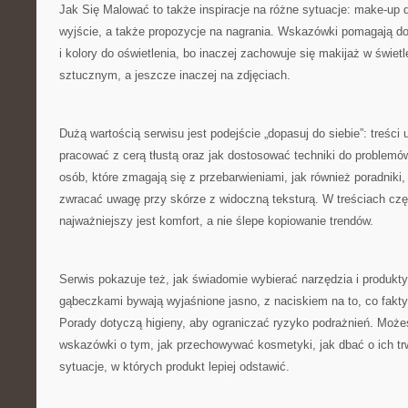
Jak Się Malować to także inspiracje na różne sytuacje: make-up d
wyjście, a także propozycje na nagrania. Wskazówki pomagają do
i kolory do oświetlenia, bo inaczej zachowuje się makijaż w świet
sztucznym, a jeszcze inaczej na zdjęciach.
Dużą wartością serwisu jest podejście „dopasuj do siebie”: treści 
pracować z cerą tłustą oraz jak dostosować techniki do problemów
osób, które zmagają się z przebarwieniami, jak również poradniki,
zwracać uwagę przy skórze z widoczną teksturą. W treściach czę
najważniejszy jest komfort, a nie ślepe kopiowanie trendów.
Serwis pokazuje też, jak świadomie wybierać narzędzia i produkt
gąbeczkami bywają wyjaśnione jasno, z naciskiem na to, co fakty
Porady dotyczą higieny, aby ograniczać ryzyko podrażnień. Możes
wskazówki o tym, jak przechowywać kosmetyki, jak dbać o ich tr
sytuacje, w których produkt lepiej odstawić.