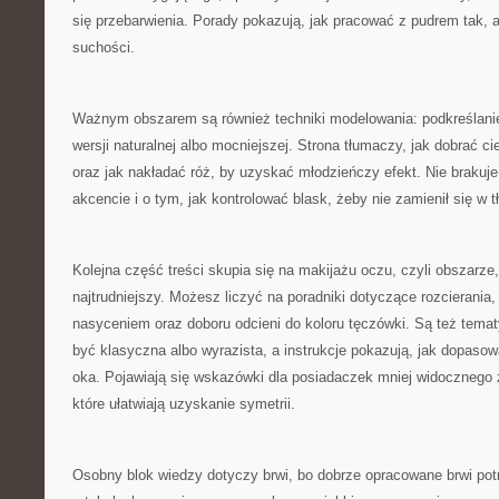
się przebarwienia. Porady pokazują, jak pracować z pudrem tak, a
suchości.
Ważnym obszarem są również techniki modelowania: podkreślani
wersji naturalnej albo mocniejszej. Strona tłumaczy, jak dobrać ci
oraz jak nakładać róż, by uzyskać młodzieńczy efekt. Nie brakuje
akcencie i o tym, jak kontrolować blask, żeby nie zamienił się w tł
Kolejna część treści skupia się na makijażu oczu, czyli obszarze, 
najtrudniejszy. Możesz liczyć na poradniki dotyczące rozcierania,
nasyceniem oraz doboru odcieni do koloru tęczówki. Są też tema
być klasyczna albo wyrazista, a instrukcje pokazują, jak dopasowa
oka. Pojawiają się wskazówki dla posiadaczek mniej widocznego za
które ułatwiają uzyskanie symetrii.
Osobny blok wiedzy dotyczy brwi, bo dobrze opracowane brwi potr