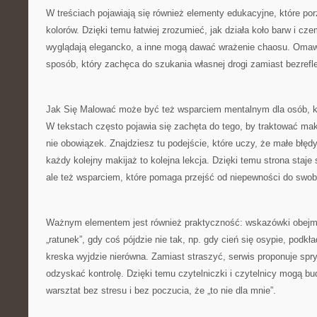
W treściach pojawiają się również elementy edukacyjne, które po
kolorów. Dzięki temu łatwiej zrozumieć, jak działa koło barw i cz
wyglądają elegancko, a inne mogą dawać wrażenie chaosu. Omawi
sposób, który zachęca do szukania własnej drogi zamiast bezrefl
Jak Się Malować może być też wsparciem mentalnym dla osób, któ
W tekstach często pojawia się zachęta do tego, by traktować maki
nie obowiązek. Znajdziesz tu podejście, które uczy, że małe błęd
każdy kolejny makijaż to kolejna lekcja. Dzięki temu strona staje 
ale też wsparciem, które pomaga przejść od niepewności do swob
Ważnym elementem jest również praktyczność: wskazówki obejmu
„ratunek”, gdy coś pójdzie nie tak, np. gdy cień się osypie, podkł
kreska wyjdzie nierówna. Zamiast straszyć, serwis proponuje spryt
odzyskać kontrolę. Dzięki temu czytelniczki i czytelnicy mogą 
warsztat bez stresu i bez poczucia, że „to nie dla mnie”.