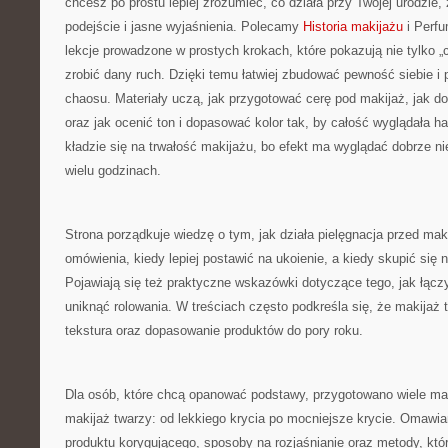
chcesz po prostu lepiej zrozumieć, co działa przy Twojej urodzie
podejście i jasne wyjaśnienia. Polecamy
Historia makijażu
i Perfu
lekcje prowadzone w prostych krokach, które pokazują nie tylko „c
zrobić dany ruch. Dzięki temu łatwiej zbudować pewność siebie i
chaosu. Materiały uczą, jak przygotować cerę pod makijaż, jak d
oraz jak ocenić ton i dopasować kolor tak, by całość wyglądała h
kładzie się na trwałość makijażu, bo efekt ma wyglądać dobrze nie 
wielu godzinach.
Strona porządkuje wiedzę o tym, jak działa pielęgnacja przed mak
omówienia, kiedy lepiej postawić na ukoienie, a kiedy skupić się 
Pojawiają się też praktyczne wskazówki dotyczące tego, jak łącz
uniknąć rolowania. W treściach często podkreśla się, że makijaż to
tekstura oraz dopasowanie produktów do pory roku.
Dla osób, które chcą opanować podstawy, przygotowano wiele ma
makijaż twarzy: od lekkiego krycia po mocniejsze krycie. Omawia
produktu korygującego, sposoby na rozjaśnianie oraz metody, któ