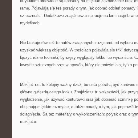
artykułach omawiane są sposoby na miękkie zaznaczenie oraz me
ramę. Pojawiają się też porady o tym, jak dobrać odcień pomady i
sztuczności. Dodatkowo znajdziesz inspiracje na laminację brwi o
mydełkach.
Nie brakuje również tematów związanych z rzęsami: od wyboru m
uzyskać większą objętość. W treściach pojawiają się triki dotyczą
łączyć różne techniki, by rzęsy wyglądały lekko lub wyraziście.
kwestie sztucznych rzęs w sposób, który nie onieśmiela, tylko po
Makijaż ust to kolejny ważny dział, bo usta potrafią być zarówno
główną gwiazdą całego looku. Znajdziesz tu wskazówki, jak przy
wygładzenie, jak używać konturówki oraz jak dobierać szminkę po
obejmują miękkie rozmycie, a także porady o tym, jak poprawić t
ściągnięcia. Są też materiały o wykończeniach: połysk oraz o tym,
makijażu.