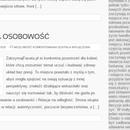
rozmowa o zm
jednak tylko
wejście siłowe, front […]
nowych doni
zaczynają si
miejsce ma s
odnowa przes
przebudowa p
ratowanie da
życie handl
A OSOBOWOŚĆ
jest dekorac
miejscu, któ
RANDKOWANIE
 2026
MOŻLIWOŚĆ KOMENTOWANIA
ZOSTAŁA WYŁĄCZONA
częścią wsp
A
takich przem
OSOBOWOŚĆ
zaczynają on
ZatrzymajFaceta.pl to konkretna przestrzeń dla kobiet,
otwarcia ka
które chcą zrozumieć temat uczuć i budować zdrowy
fontannę, zi
przychodzi p
układ bez presji. To miejsce powstało z myślą o tym,
i miejsce mu
abyś mogła spojrzeć na swoją sytuację z innej
przyjdzie ta
się z dziećm
perspektywy, znaleźć działające wskazówki oraz
mieszkańcy w
pod sklepem.
nauczyć się rozmawiać tak, by bliskość nie gasła po
warto otwor
owanie a osobowość i Relacje na odległość. Strona skupia
piekarnię al
decyzje pok
 w relacji: autentyczność, poczucie bezpieczeństwa, a […]
żyć. W mały
jeden wymiar
Chodzi o odz
być zadbana
udawania wie