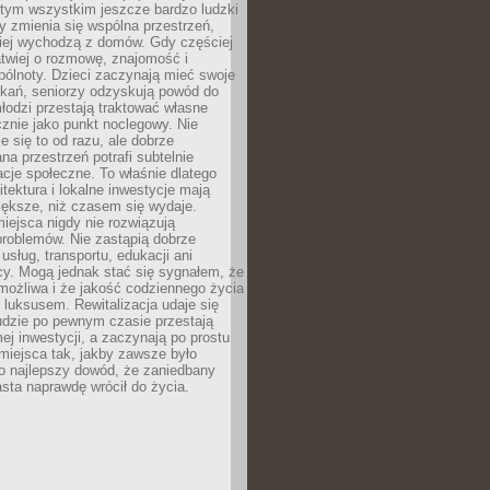
 tym wszystkim jeszcze bardzo ludzki
y zmienia się wspólna przestrzeń,
ciej wychodzą z domów. Gdy częściej
łatwiej o rozmowę, znajomość i
ólnoty. Dzieci zaczynają mieć swoje
tkań, seniorzy odzyskują powód do
łodzi przestają traktować własne
znie jako punkt noclegowy. Nie
e się to od razu, ale dobrze
na przestrzeń potrafi subtelnie
acje społeczne. To właśnie dlatego
itektura i lokalne inwestycje mają
iększe, niż czasem się wydaje.
ejsca nigdy nie rozwiązują
problemów. Nie zastąpią dobrze
usług, transportu, edukacji ani
acy. Mogą jednak stać się sygnałem, że
możliwa i że jakość codziennego życia
 luksusem. Rewitalizacja udaje się
udzie po pewnym czasie przestają
j inwestycji, a zaczynają po prostu
miejsca tak, jakby zawsze było
o najlepszy dowód, że zaniedbany
sta naprawdę wrócił do życia.