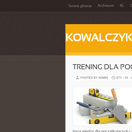
Archiwum
RL
S
Strona główna
KOWALCZY
TRENING DLA P
POSTED BY ADMIN
STY - 25 -
baza wiedzy dla początkujących i 