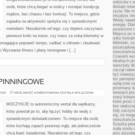
rodziców z 
dostaje nowe
osób, które chcą biegać w stolicy i rozwijać kondycję
życia. Nie m
mądrze, bez chaosu i bez kontuzji. To miejsce, gdzie
inicjatyw, n
Wtedy nawet 
zajawka na aktywność spotyka się z sprawdzonymi
energię. Dla
metodami. Niezależnie od tego, czy dopiero zaczynasz
przestrzeni 
Miejsce po r
pierwsze kroki na trasie, czy masz za sobą kilometry w
tylko formal
biblioteki, s
 pomagające poprawić tempo, zadbać o zdrowie i zbudować
pozarządowy
o Wyzwania fitness i plany treningowe i […]
mieszkańców,
Czasami wyst
lokalnych pr
warsztaty dl
zaczął nabie
być inwestyc
też pamiętać
PINNINGOWE
wyłącznie c
przemiany dz
terenach pr
WĘDKARSTWO
 2026
MOŻLIWOŚĆ KOMENTOWANIA
ZOSTAŁA WYŁĄCZONA
SPINNINGOWE
stacji kolej
które przez 
MOCZYKIJE to autonomiczny wortal dla wędkarzy,
bez większej
Gdy zaczyna 
który powstał po to, aby łączyć hobby do wody z
się, że mog
sprawdzonym doświadczeniem. To miejsce dla osób,
mieszkańców 
Ścieżka pies
które kochają zapach porannej mgły, ale jednocześnie
mała strefa
chcą łowić świadomiej. Niezależnie od tego, czy
przy przysta