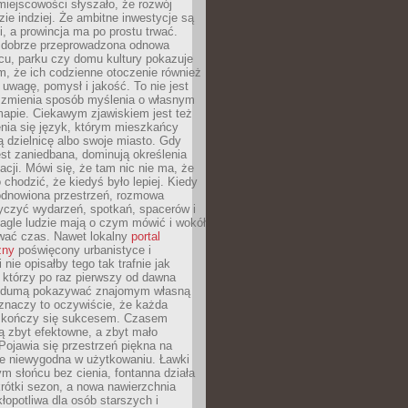
iejscowości słyszało, że rozwój
dzie indziej. Że ambitne inwestycje są
ii, a prowincja ma po prostu trwać.
dobrze przeprowadzona odnowa
cu, parku czy domu kultury pokazuje
, że ich codzienne otoczenie również
 uwagę, pomysł i jakość. To nie jest
o zmienia sposób myślenia o własnym
mapie. Ciekawym zjawiskiem jest też
enia się język, którym mieszkańcy
ą dzielnicę albo swoje miasto. Gdy
est zaniedbana, dominują określenia
acji. Mówi się, że tam nic nie ma, że
 chodzić, że kiedyś było lepiej. Kiedy
 odnowiona przestrzeń, rozmowa
yczyć wydarzeń, spotkań, spacerów i
agle ludzie mają o czym mówić i wokół
wać czas. Nawet lokalny
portal
zny
poświęcony urbanistyce i
nie opisałby tego tak trafnie jak
 którzy po raz pierwszy od dawna
z dumą pokazywać znajomym własną
 znaczy to oczywiście, że każda
ja kończy się sukcesem. Czasem
ą zbyt efektowne, a zbyt mało
Pojawia się przestrzeń piękna na
le niewygodna w użytkowaniu. Ławki
ym słońcu bez cienia, fontanna działa
krótki sezon, a nowa nawierzchnia
kłopotliwa dla osób starszych i