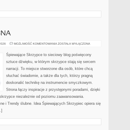
BNA
PODRÓŻ
 2026
MOŻLIWOŚĆ KOMENTOWANIA
ZOSTAŁA WYŁĄCZONA
POŚLUBNA
Śpiewające Skrzypce to sieciowy blog poświęcony
sztuce dźwięku, w którym skrzypce stają się sercem
narracji. To miejsce stworzone dla osób, które chcą
słuchać świadomie, a także dla tych, którzy pragną
doskonalić technikę na instrumencie smyczkowym.
Strona łączy inspiracje z przystępnymi poradami, dzięki
skrzypce niezależnie od poziomu zaawansowania.
e i Trendy ślubne. Idea Śpiewających Skrzypiec opiera się
…]