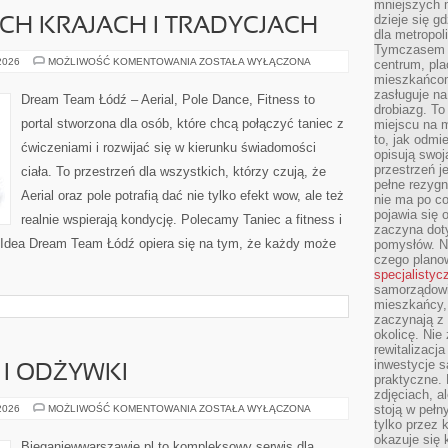
mniejszych m
dzieje się g
CH KRAJACH I TRADYCJACH
dla metropol
Tymczasem 
TANIEC
 2026
MOŻLIWOŚĆ KOMENTOWANIA
ZOSTAŁA WYŁĄCZONA
centrum, pla
W
mieszkańcom
RÓŻNYCH
zasługuje na
KRAJACH
Dream Team Łódź – Aerial, Pole Dance, Fitness to
I
drobiazg. T
TRADYCJACH
portal stworzona dla osób, które chcą połączyć taniec z
miejscu na 
to, jak odmi
ćwiczeniami i rozwijać się w kierunku świadomości
opisują swoj
przestrzeń j
ciała. To przestrzeń dla wszystkich, którzy czują, że
pełne rezygn
Aerial oraz pole potrafią dać nie tylko efekt wow, ale też
nie ma po co
pojawia się
realnie wspierają kondycję. Polecamy Taniec a fitness i
zaczyna dot
 Idea Dream Team Łódź opiera się na tym, że każdy może
pomysłów. N
czego plano
specjalistyc
samorządowi 
mieszkańcy,
zaczynają 
okolicę. Nie
rewitalizac
inwestycje s
I ODŻYWKI
praktyczne. 
zdjęciach, a
SUPLEMENTACJA
stoją w pełn
 2026
MOŻLIWOŚĆ KOMENTOWANIA
ZOSTAŁA WYŁĄCZONA
I
tylko przez 
ODŻYWKI
okazuje się 
Bieganiewwarszawie.pl to kompleksowy serwis dla