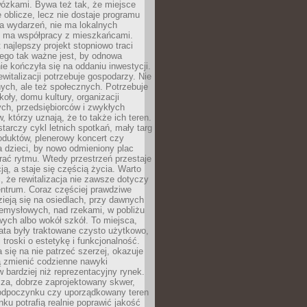
wózkami. Bywa też tak, że miejsce
 oblicze, lecz nie dostaje programu
a wydarzeń, nie ma lokalnych
ie ma współpracy z mieszkańcami.
najlepszy projekt stopniowo traci
tego tak ważne jest, by odnowa
nie kończyła się na oddaniu inwestycji.
ewitalizacji potrzebuje gospodarzy. Nie
nych, ale też społecznych. Potrzebuje
zkoły, domu kultury, organizacji
ch, przedsiębiorców i zwykłych
 którzy uznają, że to także ich teren.
arczy cykl letnich spotkań, mały targ
oduktów, plenerowy koncert czy
a dzieci, by nowo odmieniony plac
rać rytmu. Wtedy przestrzeń przestaje
ją, a staje się częścią życia. Warto
, że rewitalizacja nie zawsze dotyczy
entrum. Coraz częściej prawdziwe
ieją się na osiedlach, przy dawnych
zemysłowych, nad rzekami, w pobliżu
owych albo wokół szkół. To miejsca,
lata były traktowane czysto użytkowo,
 troski o estetykę i funkcjonalność.
się na nie patrzeć szerzej, okazuje
ą zmienić codzienne nawyki
bardziej niż reprezentacyjny rynek.
za, dobrze zaprojektowany skwer,
 odpoczynku czy uporządkowany teren
nku potrafią realnie poprawić jakość