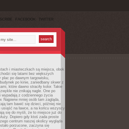
SCRIBE
FACEBOOK
TWITTER
stach i miasteczkach są miejsca, obok
chodzi się latami bez większych
y plac po dawnym targowisku,
budynek po kinie, zaniedbany skwer z
ami, które dawno straciły kolor. Takie
 zwykle nie znikają nagle. One po
i wypadają z codziennego życia
. Najpierw mniej osób tam zagląda,
ają tam bawić się dzieci, później nie
 usiąść na ławce, a na końcu wszyscy
ją się do myśli, że to miejsce już do
służy. Dopiero gdy ktoś zada proste
czego centrum naszej okolicy wygląda
ostało porzucone, zaczyna się