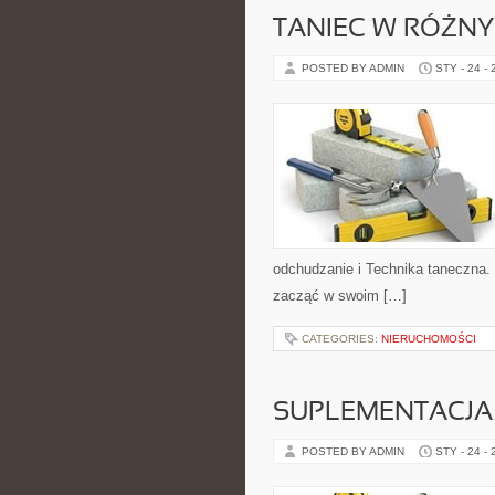
TANIEC W RÓŻNY
POSTED BY ADMIN
STY - 24 -
odchudzanie i Technika taneczna.
zacząć w swoim […]
CATEGORIES:
NIERUCHOMOŚCI
SUPLEMENTACJA 
POSTED BY ADMIN
STY - 24 -