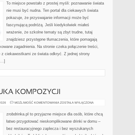
To miejsce powstało z prostej myśli: poznawanie świata
nie musi być nudna. Ten portal dla ciekawych świata
pokazuje, że przyswajanie informacji może być
fascynującą podróżą. Jeśli kiedykolwiek miałeś
wrażenie, że szkolne tematy są zbyt trudne, tutaj
znajdziesz przystępne tłumaczenia, które pomagają
kowane zagadnienia. Na stronie czeka połączenie treści,
ę z ciekawostkami ze świata odkryć. Z jednej strony
[…]
ZTUKA KOMPOZYCJI
GIN
 2026
MOŻLIWOŚĆ KOMENTOWANIA
ZOSTAŁA WYŁĄCZONA
I
TONIK
–
zrobdrinka.pl to przyjazne miejsce dla osób, które chcą
SZTUKA
KOMPOZYCJI
łatwo przygotować nieskomplikowane drinki w domu –
bez restauracyjnego zaplecza i bez wyszukanych