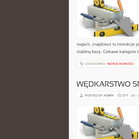
nogach, znajdziesz tu instrukcje
stabilną bazę. Ciekawe kategorie t
CATEGORIES:
NIERUCHOMOŚCI
WĘDKARSTWO S
POSTED BY ADMIN
STY - 24 -