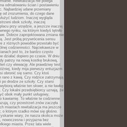
ianie. Rewitalizacja nie polega
 na odmalowaniu ścian i postawieniu
c. Najbardziej udane przemiany
ę od zrozumienia, do czego dane
łużyć ludziom. Inaczej wygląda
trzeni obok szkoły, inaczej
lacu przy urzędzie, a jeszcze inaczej
wnego rynku, na którym kiedyś tętniło
owe. Dobrze zaprojektowana zmiana nie
ją. Jest próbą przywrócenia sensu
re z różnych powodów przestało być
ólnej codzienności. Najciekawsze w
ianach jest to, że bardzo często
e działać dopiero po czasie. W dniu
żdy patrzy na nową kostkę brukową,
eleń czy elewację. Ale prawdziwy test
óźniej, kiedy mija pierwszy entuzjazm
si obronić się samo. Czy ktoś
m rano z kawą. Czy rodzice zatrzymają
i po drodze ze szkoły. Czy starsi
ybiorą właśnie ten skwer, a nie ławkę
 Czy lokalni przedsiębiorcy uznają, że
zyć obok mały punkt usługowy,
bo kawiarnię. To właśnie te codzienne
azują, czy przestrzeń znów zaczęła
ch miastach rewitalizacja ma jeszcze
, o którym rzadko mówi się głośno.
yskanie wiary, że nasza okolica może
, nowoczesna i przyjazna bez
lkiego miasta. Przez lata wiele