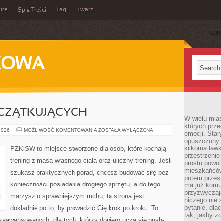
ite
Tagi
Twarz
Spis Treści
SUB
KOWA
OCZĄTKUJĄCYCH
W wielu mia
których prze
TRENING
 2026
MOŻLIWOŚĆ KOMENTOWANIA
ZOSTAŁA WYŁĄCZONA
emocji. Star
DLA
opuszczony 
POCZĄTKUJĄCYCH
kilkoma ławk
PZKiSW to miejsce stworzone dla osób, które kochają
przestrzenie
trening z masą własnego ciała oraz uliczny trening. Jeśli
prostu powol
mieszkańców
szukasz praktycznych porad, chcesz budować siłę bez
potem przest
konieczności posiadania drogiego sprzętu, a do tego
ma już komu
przyzwyczaja
marzysz o sprawniejszym ruchu, ta strona jest
niczego nie 
pytanie, dla
dokładnie po to, by prowadzić Cię krok po kroku. To
tak, jakby z
zaawansowanych, dla tych, którzy dopiero uczą się push-