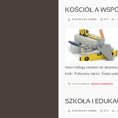
KOŚCIÓŁ A WSP
POSTED BY ADMIN
STY - 20 -
treści trafiają zarówno do aktywnyc
kroki. Polecamy także: Święci pat
CATEGORIES:
NIERUCHOMOŚCI
SZKOŁA I EDUKA
POSTED BY ADMIN
STY - 18 -