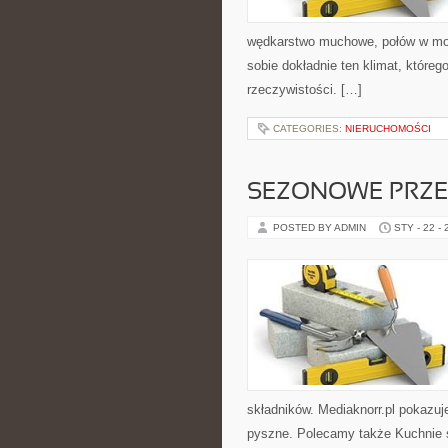
wędkarstwo muchowe, połów w m
sobie dokładnie ten klimat, któreg
rzeczywistości. […]
CATEGORIES:
NIERUCHOMOŚCI
SEZONOWE PRZE
POSTED BY ADMIN
STY - 22 -
składników. Mediaknorr.pl pokazuj
pyszne. Polecamy także Kuchnie świ