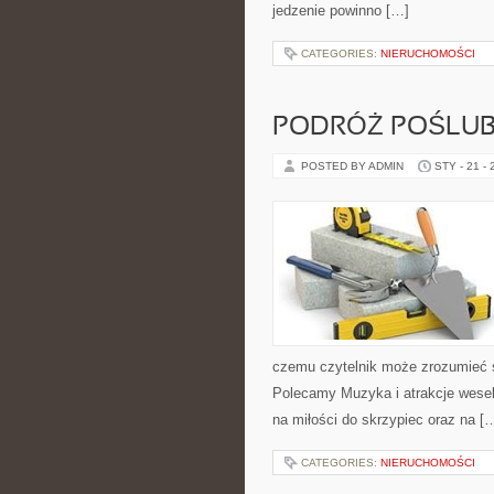
jedzenie powinno […]
CATEGORIES:
NIERUCHOMOŚCI
PODRÓŻ POŚLU
POSTED BY ADMIN
STY - 21 -
czemu czytelnik może zrozumieć 
Polecamy Muzyka i atrakcje weseln
na miłości do skrzypiec oraz na [
CATEGORIES:
NIERUCHOMOŚCI