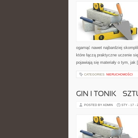
ogarnąć nawet najbardziej skompli
które łączą praktyczne uczenie si
pojawiają się materiały o tym, jak 
CATEGORIES:
NIERUCHOMOŚCI
GIN I TONIK – S
POSTED BY ADMIN
STY - 17 -