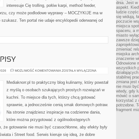
dnia. Jest w
interesuje Cię trolling, połów karpi, method feeder,
aspekt. Kied
ludzie częś
orzu, czy może podlodowe wyprawy – MOCZYKIJE ma w
się widują, 
o szukasz. Ten portal nie udaje encyklopedii oderwanej od
poczucie wsp
miejsca spo
spaceru, a m
miasto wyłąc
zawsze dziej
zaprojektowa
zmieniać rel
miejska arch
znaczenie w
PISY
Odnowione mi
wszystkich 
SEZONOWE
 2026
MOŻLIWOŚĆ KOMENTOWANIA
ZOSTAŁA WYŁĄCZONA
działających 
PRZEPISY
stabilnej pr
zmiana jest 
Mediaknorr.pl to praktyczny blog kulinarny, który powstał
nie musi być
z myślą o osobach szukających prostych rozwiązań w
wtedy, gdy l
mówić o same
kuchni. To miejsce dla tych, którzy chcą gotować
korzystać z 
sprawnie, a jednocześnie cenią smak domowych potraw.
potrzebne. T
fragment mia
Na stronie znajdziesz inspiracje na codzienne dania,
które można przygotować z ogólnodostępnych
e, że gotowanie nie musi być czasochłonne, aby efekty były
ata i Street food. Serwis kieruje się ideą, że dobre