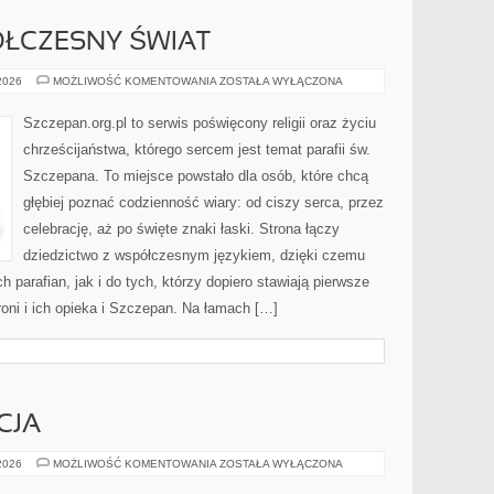
ÓŁCZESNY ŚWIAT
KOŚCIÓŁ
 2026
MOŻLIWOŚĆ KOMENTOWANIA
ZOSTAŁA WYŁĄCZONA
A
WSPÓŁCZESNY
ŚWIAT
Szczepan.org.pl to serwis poświęcony religii oraz życiu
chrześcijaństwa, którego sercem jest temat parafii św.
Szczepana. To miejsce powstało dla osób, które chcą
głębiej poznać codzienność wiary: od ciszy serca, przez
celebrację, aż po święte znaki łaski. Strona łączy
dziedzictwo z współczesnym językiem, dzięki czemu
h parafian, jak i do tych, którzy dopiero stawiają pierwsze
roni i ich opieka i Szczepan. Na łamach […]
CJA
SZKOŁA
 2026
MOŻLIWOŚĆ KOMENTOWANIA
ZOSTAŁA WYŁĄCZONA
I
EDUKACJA