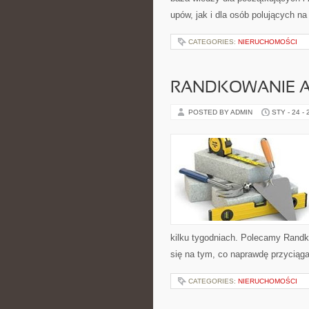
upów, jak i dla osób polujących na 
CATEGORIES:
NIERUCHOMOŚCI
RANDKOWANIE 
POSTED BY ADMIN
STY - 24 -
kilku tygodniach. Polecamy Randk
się na tym, co naprawdę przyciąga
CATEGORIES:
NIERUCHOMOŚCI