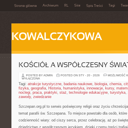
Archiwum
RL
Site
Tagi
Twa
Strona główna
Spis Treści
KOWALCZYKOWA
KOŚCIÓŁ A WSPÓŁCZESNY ŚWIA
POSTED BY ADMIN
POSTED ON STY - 20 - 2026
MOŻLIWOŚĆ 
WYŁĄCZONA
Tagi:
atrakcje turystyczne
,
badania naukowe
,
biologia
,
chemia
,
ci
fizyka
,
geografia
,
Historia
,
humanistyka
,
innowacje
,
kursy
,
matem
noclegi
,
praca
,
praktyki
,
staż
,
technologie edukacyjne
,
turystyka
,
zawody
,
zwiedzanie
Szczepan.org.pl to serwis poświęcony religii oraz życiu chrześcij
temat parafii św. Szczepana. To miejsce powstało dla osób, które
codzienność wiary: od ciszy serca, przez celebrację, aż po święte
dziedzictwo z współczesnym językiem, dzięki czemu treści trafi