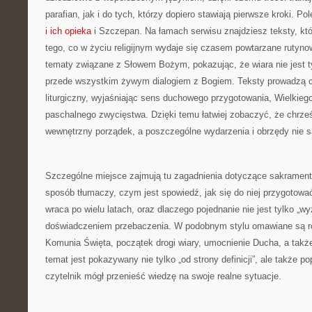
parafian, jak i do tych, którzy dopiero stawiają pierwsze kroki. P
i ich opieka
i Szczepan. Na łamach serwisu znajdziesz teksty, k
tego, co w życiu religijnym wydaje się czasem powtarzane rutyno
tematy związane z Słowem Bożym, pokazując, że wiara nie jest t
przede wszystkim żywym dialogiem z Bogiem. Teksty prowadzą cz
liturgiczny, wyjaśniając sens duchowego przygotowania, Wielkieg
paschalnego zwycięstwa. Dzięki temu łatwiej zobaczyć, że chrze
wewnętrzny porządek, a poszczególne wydarzenia i obrzędy nie 
Szczególne miejsce zajmują tu zagadnienia dotyczące sakrament
sposób tłumaczy, czym jest spowiedź, jak się do niej przygotować
wraca po wielu latach, oraz dlaczego pojednanie nie jest tylko „w
doświadczeniem przebaczenia. W podobnym stylu omawiane są r
Komunia Święta, początek drogi wiary, umocnienie Ducha, a takż
temat jest pokazywany nie tylko „od strony definicji”, ale także p
czytelnik mógł przenieść wiedzę na swoje realne sytuacje.