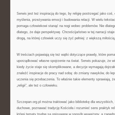
Serwis jest też inspiracją do tego, by religię postrzegać jako co
myślenia, przeżywania emocji i budowania relacji. W wielu tekst
pomaga człowiekowi stanąć na nogi wobec problemów. Nie dlatego
dlatego, że daje perspektywę. Chrześcijaństwo w tej narracji staje
drogą, na której człowiek uczy się żyć pełniej: z większą miłością
W treściach pojawiają się też wątki dotyczące prawdy, które poma
uporządkować własne spojrzenie na świat. Serwis pokazuje, że w
kiedy życie staje się skomplikowane, a decyzje wymagają dojrzał
znaleźć inspiracje do pracy nad sobą: do zmiany nawyków, do lep
uczenia się przebaczenia. To właśnie takie elementy sprawiają, że 
„religii”, ale też o człowieku.
Szczepan.org.pl można traktować jako bibliotekę dla wszystkich, 
duchowe, poznawać tradycję Kościoła i rozumieć sens praktyk reli
której tematy trudne są opisywane w sposób wyważony, a zagadn