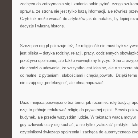
zachęca do zatrzymania się i zadania sobie pytań: czego szukam
sprawia, że strona nie jest tylko bazą informacji, ale również prz
Czytelnik może wracać do artykułów jak do notatek, by lepiej ro
decyzje i własną historię.
Szczepan.org.pl pokazuje też, że religijność nie musi być sztywna
jest bliska – dotyka rodziny, relacji, pracy, codziennych obowiązk
przeżywa spełnienie, ale także wewnętrzny kryzys. Strona przypo
nie chodzi o udawanie, że wszystko jest idealne, ale o szczere 
co realne: z pytaniami, słabościami i chęcią powrotu. Dzięki temu t
nie czują się „perfekcyjne”, ale chcą naprawiać.
Dużo miejsca poświęcono też temu, jak rozumieć rolę tradycji apos
często próbuje redukować religię do prywatnej opinii. Serwis pokaz
budynek, ale przede wszystkim ludzie. W tekstach wraca motyw, 
gdy człowiek uczy się kochać, a nie tylko „zaliczać” praktyki. Tak
czytelnikowi świeżego spojrzenia i zachęca do autentycznego ży