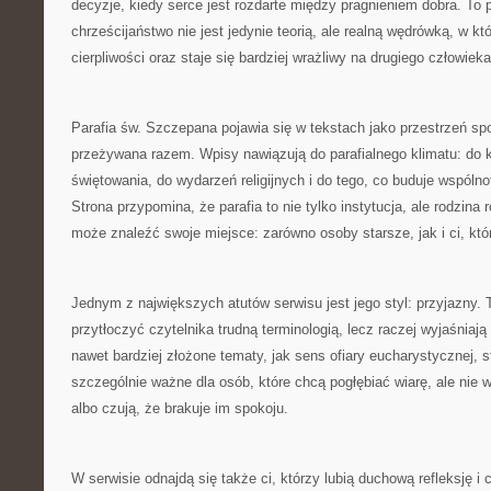
decyzje, kiedy serce jest rozdarte między pragnieniem dobra. To 
chrześcijaństwo nie jest jedynie teorią, ale realną wędrówką, w kt
cierpliwości oraz staje się bardziej wrażliwy na drugiego człowieka
Parafia św. Szczepana pojawia się w tekstach jako przestrzeń spo
przeżywana razem. Wpisy nawiązują do parafialnego klimatu: do 
świętowania, do wydarzeń religijnych i do tego, co buduje wspóln
Strona przypomina, że parafia to nie tylko instytucja, ale rodzina
może znaleźć swoje miejsce: zarówno osoby starsze, jak i ci, któ
Jednym z największych atutów serwisu jest jego styl: przyjazny. 
przytłoczyć czytelnika trudną terminologią, lecz raczej wyjaśniają
nawet bardziej złożone tematy, jak sens ofiary eucharystycznej, st
szczególnie ważne dla osób, które chcą pogłębiać wiarę, ale nie 
albo czują, że brakuje im spokoju.
W serwisie odnajdą się także ci, którzy lubią duchową refleksję i 