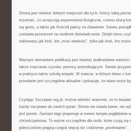
Strona jest również dobrym miejscem dla tych, którzy lubią poznaw
rozumieć, co oznaczają wspomnienia liturgiczne, czemu służą kon
się gesty, a także jak Kościół patrzy na zbawienie. Serwis porzą
zostawia przestrzeń na osobiste doświadczenie. Dzięki temu czyte
traktowany jak ktoś, kto „musi wiedzieć”, tylko jak ktoś, kto może
Ważnym elementem publikacji jest również podkreślanie wartości t
także znaczenia czynów: pomocy potrzebującym. Serwis przypomi
w praktyce także szkołą empatii. W świecie, w którym łatwo o konfl
przesłanie jest szczególnie aktualne i pokazuje, że wiara może b
Czytając Szczepan.org.pl, można odnieść wrażenie, że to bezpiec
każdy ma prawo do swoich pytań. Strona nie stawia barier, nie wyk
jest proste. Zamiast tego proponuje w swoim tempie pogłębianie w
chrześcijaństwa. To ważne szczególnie dla osób, które czują się
jednocześnie pragną czegoś więcej niż codzienne „przetrwanie”.