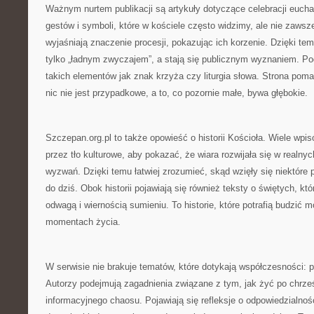
Ważnym nurtem publikacji są artykuły dotyczące celebracji euch
gestów i symboli, które w kościele często widzimy, ale nie zaws
wyjaśniają znaczenie procesji, pokazując ich korzenie. Dzięki te
tylko „ładnym zwyczajem”, a stają się publicznym wyznaniem. Po
takich elementów jak znak krzyża czy liturgia słowa. Strona pomag
nic nie jest przypadkowe, a to, co pozornie małe, bywa głębokie.
Szczepan.org.pl to także opowieść o historii Kościoła. Wiele wpi
przez tło kulturowe, aby pokazać, że wiara rozwijała się w realn
wyzwań. Dzięki temu łatwiej zrozumieć, skąd wzięły się niektóre p
do dziś. Obok historii pojawiają się również teksty o świętych, kt
odwagą i wiernością sumieniu. To historie, które potrafią budzić
momentach życia.
W serwisie nie brakuje tematów, które dotykają współczesności: 
Autorzy podejmują zagadnienia związane z tym, jak żyć po chrze
informacyjnego chaosu. Pojawiają się refleksje o odpowiedzialno