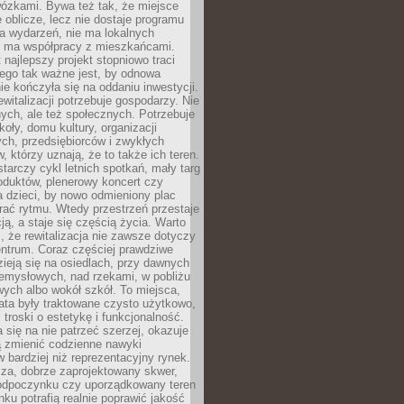
wózkami. Bywa też tak, że miejsce
 oblicze, lecz nie dostaje programu
a wydarzeń, nie ma lokalnych
ie ma współpracy z mieszkańcami.
najlepszy projekt stopniowo traci
tego tak ważne jest, by odnowa
nie kończyła się na oddaniu inwestycji.
ewitalizacji potrzebuje gospodarzy. Nie
nych, ale też społecznych. Potrzebuje
zkoły, domu kultury, organizacji
ch, przedsiębiorców i zwykłych
 którzy uznają, że to także ich teren.
arczy cykl letnich spotkań, mały targ
oduktów, plenerowy koncert czy
a dzieci, by nowo odmieniony plac
rać rytmu. Wtedy przestrzeń przestaje
ją, a staje się częścią życia. Warto
, że rewitalizacja nie zawsze dotyczy
entrum. Coraz częściej prawdziwe
ieją się na osiedlach, przy dawnych
zemysłowych, nad rzekami, w pobliżu
owych albo wokół szkół. To miejsca,
lata były traktowane czysto użytkowo,
 troski o estetykę i funkcjonalność.
się na nie patrzeć szerzej, okazuje
ą zmienić codzienne nawyki
bardziej niż reprezentacyjny rynek.
za, dobrze zaprojektowany skwer,
 odpoczynku czy uporządkowany teren
nku potrafią realnie poprawić jakość