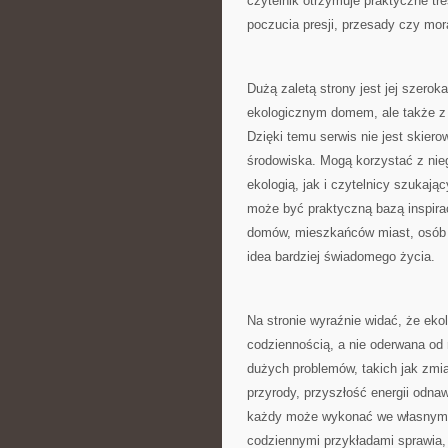
czytelnik otrzymuje praktyczne tr
poczucia presji, przesady czy mor
Dużą zaletą strony jest jej szero
ekologicznym domem, ale także z 
Dzięki temu serwis nie jest skier
środowiska. Mogą korzystać z nieg
ekologią, jak i czytelnicy szukają
może być praktyczną bazą inspiracj
domów, mieszkańców miast, osób g
idea bardziej świadomego życia.
Na stronie wyraźnie widać, że eko
codziennością, a nie oderwana od 
dużych problemów, takich jak zmi
przyrody, przyszłość energii odnaw
każdy może wykonać we własnym d
codziennymi przykładami sprawia,