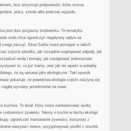
lemem, lecz otrzymuje podpowiedzi, które można
grodzie, pracy, szkole albo podczas wyjazdu.
su jest dom przyjazny środowisku. To tematyka
wiele osób chce ograniczyć negatywny wpływ na
 od czego zacząć. Ekos-Sułów może pomagać w takich
zać zużycie plastiku, jak rozsądnie segregować odpady, jak
szczędzać wodę i energię, jak zastępować jednorazowe
rzystywać to, co już mamy, oraz jak nie wpaść w pułapkę
dlatego, że są opisane jako ekologiczne. Taki sposób
ieważ pokazuje, że prawdziwa ekologia często zaczyna się
d ciągłej wymiany przedmiotów na nowe.
o kuchnia. To dział, który może zainteresować osoby
 codziennym żywieniu. Teksty o kuchni w duchu ekologii
kupy, ograniczać marnowanie żywności, korzystać z
okalne warzywa i owoce, przygotowywać posiłki z resztek,