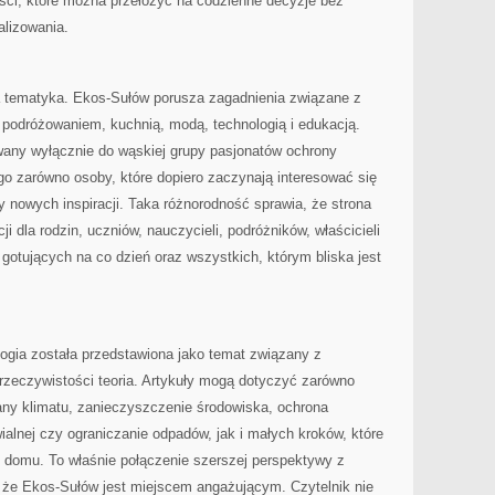
eści, które można przełożyć na codzienne decyzje bez
alizowania.
ka tematyka. Ekos-Sułów porusza zagadnienia związane z
podróżowaniem, kuchnią, modą, technologią i edukacją.
owany wyłącznie do wąskiej grupy pasjonatów ochrony
o zarówno osoby, które dopiero zaczynają interesować się
cy nowych inspiracji. Taka różnorodność sprawia, że strona
i dla rodzin, uczniów, nauczycieli, podróżników, właścicieli
otujących na co dzień oraz wszystkich, którym bliska jest
logia została przedstawiona jako temat związany z
rzeczywistości teoria. Artykuły mogą dotyczyć zarówno
any klimatu, zanieczyszczenie środowiska, ochrona
ialnej czy ograniczanie odpadów, jak i małych kroków, które
omu. To właśnie połączenie szerszej perspektywy z
 że Ekos-Sułów jest miejscem angażującym. Czytelnik nie