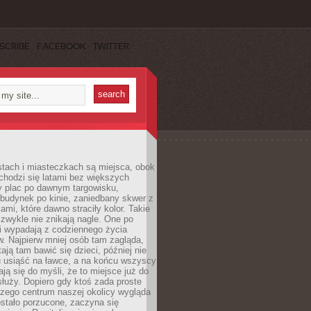
SCRIBE
FACEBOOK
TWITTER
stach i miasteczkach są miejsca, obok
chodzi się latami bez większych
y plac po dawnym targowisku,
budynek po kinie, zaniedbany skwer z
ami, które dawno straciły kolor. Takie
 zwykle nie znikają nagle. One po
i wypadają z codziennego życia
. Najpierw mniej osób tam zagląda,
ają tam bawić się dzieci, później nie
 usiąść na ławce, a na końcu wszyscy
ją się do myśli, że to miejsce już do
służy. Dopiero gdy ktoś zada proste
czego centrum naszej okolicy wygląda
ostało porzucone, zaczyna się