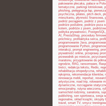
pakowanie plecaka
,
pałace w Pols
tematyczne
,
parkingi lotniskowe
,
p
phishing
,
pielęgnacja łap
,
pierwsza
psychiczna
,
pilates
,
pitch deck
,
pl
mieszkaniu
,
płynność finansowa
,
podróż pociągiem
,
podróż z psem
podróże poślubne
,
podróże poza 
kotem
,
podróże z psem
,
podróżow
polityka prywatności
,
PostgreSQL
AI
,
PrestaShop
,
procedury firmow
próchnicy
,
profilaktyka serca
,
prof
programowanie Java
,
programowan
programowanie Python
,
programow
interakcji
,
prompt engineering
,
pro
prywatność online
,
przeprawy pro
przewodnik po mieście
,
przycinan
maratonu
,
przygotowanie do półma
ogrodzie
,
RAG
,
ransomware
,
Rasp
treści
,
redakcja tekstu
,
Redis
,
reg
rehabilitacja ortopedyczna
,
rehabil
rękojmia
,
rekomendacje klientów
,
renowacja mebli
,
reportaż
,
resear
artystyczne
,
road trip
,
rolowanie m
dynamiczne
,
rozciąganie statyczn
emocjonalny
,
rutyna wieczorna
,
ry
samochód rodzinny
,
sanatoria
,
sąs
publishing
,
sen sportowca
,
sesja 
regionalne
,
skład książki
,
skrypty 
travel
,
smart TV
,
smycz treningow