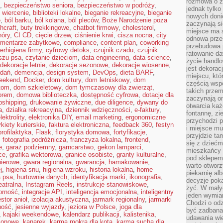
rozmowa o zm
,
bezpieczeństwo seniora
,
bezpieczeństwo w podróży
,
jednak tylko
 wiercenie
,
biblioteki lokalne
,
bieganie rekreacyjne
,
bieganie
nowych doni
e
,
ból barku
,
ból kolana
,
ból pleców
,
Boże Narodzenie poza
zaczynają si
hcraft
,
buty trekkingowe
,
chatbot firmowy
,
cholesterol
,
miejsce ma s
hóry
,
CI CD
,
cięcie drzew
,
ciśnienie krwi
,
cisza nocna
,
city
odnowa przes
mentarze zabytkowe
,
compliance
,
content plan
,
coworking
przebudowa p
erhigiena firmy
,
cyfrowy detoks
,
czujnik czadu
,
czujnik
ratowanie da
szu psa
,
czytanie dzieciom
,
data engineering
,
data science
,
życie handl
dekoracje letnie
,
dekoracje sezonowe
,
dekoracje wiosenne
,
jest dekorac
adań
,
demencja
,
design system
,
DevOps
,
dieta BARF
,
miejscu, któ
weekend
,
Docker
,
dom kultury
,
dom letniskowy
,
dom
częścią wsp
tom
,
dom szkieletowy
,
dom tymczasowy dla zwierząt
,
takich przem
orem
,
domowa biblioteczka
,
dostępność cyfrowa
,
dotacje dla
zaczynają on
pshipping
,
drukowanie żywiczne
,
due diligence
,
dywany do
otwarcia ka
a
,
działka rekreacyjna
,
dziennik wdzięczności
,
e-faktury
,
fontannę, zi
lektrolity
,
elektronika DIY
,
email marketing
,
ergonomiczne
przychodzi p
ykiety kurierskie
,
faktura elektroniczna
,
feedback 360
,
festyn
i miejsce mu
profilaktyka
,
Flask
,
florystyka domowa
,
fortyfikacje
,
przyjdzie ta
,
fotografia podróżnicza
,
franczyza lokalna
,
frontend
,
się z dziećm
e
,
garaż podziemny
,
garncarstwo
,
gekon lamparci
,
mieszkańcy w
ce
,
grafika wektorowa
,
granice osobiste
,
granty kulturalne
,
pod sklepem.
pierowe
,
gwara regionalna
,
gwarancja
,
hamakowanie
,
warto otwor
j
,
higiena snu
,
higiena wzroku
,
historia lokalna
,
home
piekarnię al
a psa
,
hurtownie danych
,
identyfikacja marki
,
ikonografia
,
decyzje pok
eatralna
,
Instagram Reels
,
instrukcje stanowiskowe
,
żyć. W mały
orność
,
integracje API
,
inteligencja emocjonalna
,
inteligentny
jeden wymiar
stor anioł
,
izolacja akustyczna
,
jarmark regionalny
,
jarmarki
Chodzi o odz
ność
,
jesienne wyjazdy
,
jeziora w Polsce
,
joga dla
być zadbana
,
kajaki weekendowe
,
kalendarz publikacji
,
kalistenika
,
udawania wie
zonowe
,
kanarek
,
karma mokra dla kota
,
karma sucha dla