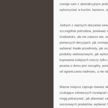
zostaje sam z abstrakcyjnym prob
wykorzystać w kuchni, łazience, o
Jednym z ważnych obszarów serwi
szczególnie potrzebna, ponieważ 
środowisko, ale nie zawsze wie,
pierwszych decyzjach: jak zmniejs
wybierać trwałe przedmioty, jak o
produkty wielorazowymi, jak wyko
kupowania kolejnych rzeczy tylko 
pisania o domu jest rozsądny, pon
od ograniczania nadmiaru, a nie o
Ważne miejsce zajmuje również ek
szukające zdrowszych rozwiązań w
mogą pokazywać, jak planować za
sezonowych produktów, wybierać l