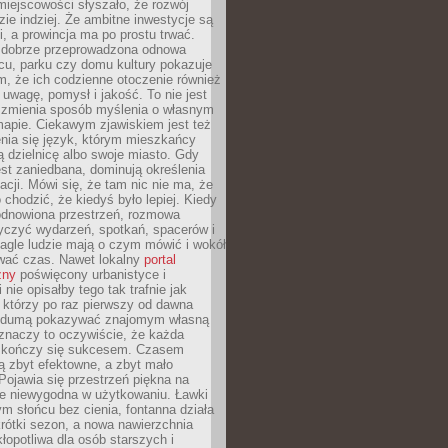
iejscowości słyszało, że rozwój
dzie indziej. Że ambitne inwestycje są
ii, a prowincja ma po prostu trwać.
dobrze przeprowadzona odnowa
cu, parku czy domu kultury pokazuje
, że ich codzienne otoczenie również
 uwagę, pomysł i jakość. To nie jest
o zmienia sposób myślenia o własnym
mapie. Ciekawym zjawiskiem jest też
enia się język, którym mieszkańcy
ą dzielnicę albo swoje miasto. Gdy
est zaniedbana, dominują określenia
acji. Mówi się, że tam nic nie ma, że
 chodzić, że kiedyś było lepiej. Kiedy
 odnowiona przestrzeń, rozmowa
yczyć wydarzeń, spotkań, spacerów i
agle ludzie mają o czym mówić i wokół
wać czas. Nawet lokalny
portal
zny
poświęcony urbanistyce i
nie opisałby tego tak trafnie jak
 którzy po raz pierwszy od dawna
z dumą pokazywać znajomym własną
 znaczy to oczywiście, że każda
ja kończy się sukcesem. Czasem
ą zbyt efektowne, a zbyt mało
Pojawia się przestrzeń piękna na
le niewygodna w użytkowaniu. Ławki
ym słońcu bez cienia, fontanna działa
krótki sezon, a nowa nawierzchnia
kłopotliwa dla osób starszych i