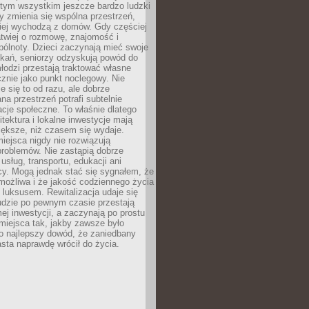
 tym wszystkim jeszcze bardzo ludzki
y zmienia się wspólna przestrzeń,
ciej wychodzą z domów. Gdy częściej
łatwiej o rozmowę, znajomość i
ólnoty. Dzieci zaczynają mieć swoje
tkań, seniorzy odzyskują powód do
łodzi przestają traktować własne
znie jako punkt noclegowy. Nie
e się to od razu, ale dobrze
na przestrzeń potrafi subtelnie
acje społeczne. To właśnie dlatego
itektura i lokalne inwestycje mają
iększe, niż czasem się wydaje.
ejsca nigdy nie rozwiązują
problemów. Nie zastąpią dobrze
usług, transportu, edukacji ani
acy. Mogą jednak stać się sygnałem, że
możliwa i że jakość codziennego życia
 luksusem. Rewitalizacja udaje się
udzie po pewnym czasie przestają
j inwestycji, a zaczynają po prostu
miejsca tak, jakby zawsze było
o najlepszy dowód, że zaniedbany
sta naprawdę wrócił do życia.