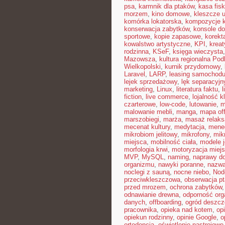
psa
,
karmnik dla ptaków
,
kasa fisk
morzem
,
kino domowe
,
kleszcze 
komórka lokatorska
,
kompozycje 
konserwacja zabytków
,
konsole do
sportowe
,
kopie zapasowe
,
korekt
kowalstwo artystyczne
,
KPI
,
kreat
rodzinna
,
KSeF
,
księga wieczysta
Mazowsza
,
kultura regionalna Pod
Wielkopolski
,
kurnik przydomowy
,
Laravel
,
LARP
,
leasing samochod
lejek sprzedażowy
,
lęk separacyjn
marketing
,
Linux
,
literatura faktu
,
l
fiction
,
live commerce
,
lojalność k
czarterowe
,
low-code
,
lutowanie
,
m
malowanie mebli
,
manga
,
mapa off
marszobiegi
,
marża
,
masaż relaks
mecenat kultury
,
medytacja
,
mened
mikrobiom jelitowy
,
mikrofony
,
mik
miejsca
,
mobilność ciała
,
modele 
morfologia krwi
,
motoryzacja miej
MVP
,
MySQL
,
naming
,
naprawy 
organizmu
,
nawyki poranne
,
nazwa
noclegi z sauną
,
nocne niebo
,
Nod
przeciwkleszczowa
,
obserwacja p
przed mrozem
,
ochrona zabytków
odnawianie drewna
,
odporność or
danych
,
offboarding
,
ogród deszc
pracownika
,
opieka nad kotem
,
op
opiekun rodzinny
,
opinie Google
,
o
ortodoncja
,
oświetlenie nastrojowe