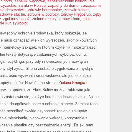
 Shorts
,
zabawki węchowe
,
zabezpieczenie balkonu dla
rzyżackie
,
zamki w Polsce
,
zapachy do domu
,
zarządzanie
anie deszczówki
,
zdrowie hormonalne
,
zdrowie kobiet
,
zdrowie słuchu
,
zdrowie w podróży
,
zdrowy kręgosłup
,
zęby
y
,
zgubiony bagaż
,
zielone szkoły
,
zimowe ferie
,
znak
ie kur
,
żywopłot
poświęcony ochronie środowiska, który pokazuje, że
nie musi oznaczać wielkich wyrzeczeń, skomplikowanych
o internetowy zakątek, w którym czytelnik może znaleźć
elne teksty dotyczące codziennych wyborów, domu,
gii, recyklingu, przyrody i nowoczesnych rozwiązań
ny styl życia. Strona została przygotowana z myślą o
półczesne wyzwania środowiskowe, ale jednocześnie
stępny sposób. Nowości na stronie
Zielona Energia
i
serwisu sprawia, że Ekos-Sułów można traktować jako
o zastanawia się, jak żyć bardziej odpowiedzialnie. Nie jest
ącznie do ogólnych haseł o ochronie planety. Zamiast tego
że przenikać zwykłe czynności: robienie zakupów,
nie mieszkania, planowanie wakacji, korzystanie z
niczanie plastiku czy oszczędzanie energii. Dzięki temu