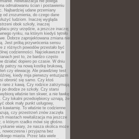
ianie. Rewitalizacja nie polega
 na odmalowaniu ścian i postawieniu
c. Najbardziej udane przemiany
ę od zrozumienia, do czego dane
łużyć ludziom. Inaczej wygląda
trzeni obok szkoły, inaczej
lacu przy urzędzie, a jeszcze inaczej
wnego rynku, na którym kiedyś tętniło
owe. Dobrze zaprojektowana zmiana nie
ją. Jest próbą przywrócenia sensu
re z różnych powodów przestało być
ólnej codzienności. Najciekawsze w
ianach jest to, że bardzo często
e działać dopiero po czasie. W dniu
żdy patrzy na nową kostkę brukową,
eleń czy elewację. Ale prawdziwy test
óźniej, kiedy mija pierwszy entuzjazm
si obronić się samo. Czy ktoś
m rano z kawą. Czy rodzice zatrzymają
i po drodze ze szkoły. Czy starsi
ybiorą właśnie ten skwer, a nie ławkę
 Czy lokalni przedsiębiorcy uznają, że
zyć obok mały punkt usługowy,
bo kawiarnię. To właśnie te codzienne
azują, czy przestrzeń znów zaczęła
ch miastach rewitalizacja ma jeszcze
, o którym rzadko mówi się głośno.
yskanie wiary, że nasza okolica może
, nowoczesna i przyjazna bez
lkiego miasta. Przez lata wiele