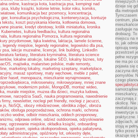
mniejszych m
alna online
,
kastracja kota
,
kastracja psa
,
kempingi nad
dzieje się g
u psa
,
kluby książki
,
kolonie letnie
,
kolor roku
,
komiks
,
dla metropol
kwiatowe
,
komunikacja bez przemocy
,
koncentracja
,
Tymczasem 
 gier
,
konsultacja psychologiczna
,
konteneryzacja
,
kontuzje
centrum, pla
a tekstu
,
koszt pozyskania klienta
,
kotłownia domowa
,
mieszkańcom
ywne pisanie
,
kredyt obrotowy
,
królik miniaturka
,
kronika
zasługuje na
,
Kubernetes
,
kultura feedbacku
,
kultura regionalna
drobiazg. T
hala
,
kultura regionalna Pomorza
,
kultura regionalna
miejscu na 
kury przydomowe
,
łąka kwietna
,
laktacja
,
lamele ścienne
,
to, jak odmi
u
,
legendy miejskie
,
legendy regionalne
,
legowisko dla psa
,
opisują swoj
y psa
,
lekcje muzealne
,
licencje
,
link building
,
LinkedIn
przestrzeń j
iteratura fantasy
,
literatura kryminalna
,
literatura science
pełne rezygn
lientów
,
lokalne atrakcje
,
lokalne SEO
,
lokalny biznes
,
loty
nie ma po co
acOS
,
majówka
,
malarstwo polskie
,
małe remonty
,
pojawia się
line
,
marketing lokalny
,
marketing szeptany
,
marketplace
,
zaczyna dot
acyjny
,
masaż sportowy
,
maty węchowe
,
meble z palet
,
pomysłów. N
żer haseł
,
menopauza
,
mieszkanie wynajmowane
,
czego plano
roprzedsiębiorca
,
mikroserwisy
,
mikrowyprawy
,
mniej znane
specjalistyc
językowe
,
modernizm polski
,
MongoDB
,
montaż wideo
,
samorządowi 
ska
,
murale miejskie
,
muzea dla dzieci
,
muzyka ludowa
,
mieszkańcy,
domowe
,
narzędzia SaaS
,
nauka programowania
,
nawodnienie
zaczynają 
 firmy
,
newsletter
,
noclegi pet friendly
,
noclegi z jacuzzi
,
okolicę. Nie
e.js
,
NoSQL
,
obozy młodzieżowe
,
obróbka zdjęć
,
obroża
rewitalizac
taków
,
obsługa posprzedażowa
,
ochrona marki
,
ochrona
inwestycje s
,
oczko wodne
,
odbiór mieszkania
,
oddech przeponowy
,
praktyczne. 
ganizmu
,
odprawa online
,
odzież outdoorowa
,
odzyskiwanie
zdjęciach, a
zowy
,
ogrzewanie miejskie
,
okładka książki
,
onboarding
stoją w pełn
ieka nad psem
,
opieka okołoporodowa
,
opieka paliatywna
,
tylko przez 
płaty administracyjne
,
opóźniony lot
,
orkiestry dęte
,
okazuje się 
,
oświetlenie studyjne
,
oszczędne ogrzewanie
,
paczkomaty
,