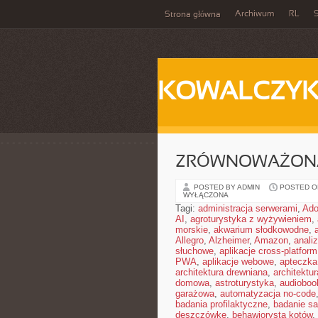
Archiwum
RL
S
Strona główna
KOWALCZY
ZRÓWNOWAŻON
POSTED BY ADMIN
POSTED ON
WYŁĄCZONA
Tagi:
administracja serwerami
,
Ad
AI
,
agroturystyka z wyżywieniem
,
morskie
,
akwarium słodkowodne
,
Allegro
,
Alzheimer
,
Amazon
,
anali
słuchowe
,
aplikacje cross-platform
PWA
,
aplikacje webowe
,
apteczka
architektura drewniana
,
architektu
domowa
,
astroturystyka
,
audiobook
garażowa
,
automatyzacja no-code
badania profilaktyczne
,
badanie sa
deszczówkę
,
behawiorysta kotów
,