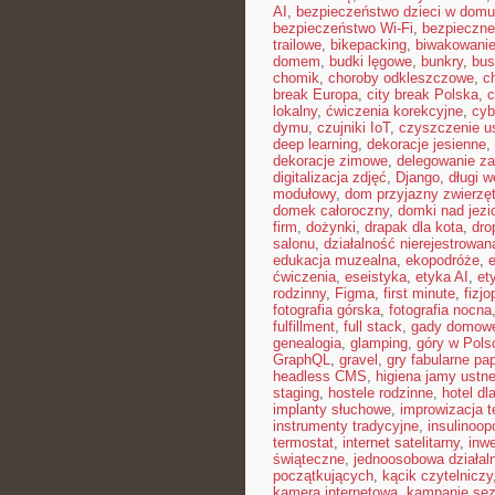
AI
,
bezpieczeństwo dzieci w domu
bezpieczeństwo Wi-Fi
,
bezpieczne
trailowe
,
bikepacking
,
biwakowani
domem
,
budki lęgowe
,
bunkry
,
bus
chomik
,
choroby odkleszczowe
,
c
break Europa
,
city break Polska
,
c
lokalny
,
ćwiczenia korekcyjne
,
cyb
dymu
,
czujniki IoT
,
czyszczenie u
deep learning
,
dekoracje jesienne
,
dekoracje zimowe
,
delegowanie z
digitalizacja zdjęć
,
Django
,
długi 
modułowy
,
dom przyjazny zwierzę
domek całoroczny
,
domki nad jezi
firm
,
dożynki
,
drapak dla kota
,
dro
salonu
,
działalność nierejestrowan
edukacja muzealna
,
ekopodróże
,
e
ćwiczenia
,
eseistyka
,
etyka AI
,
et
rodzinny
,
Figma
,
first minute
,
fizjo
fotografia górska
,
fotografia nocna
fulfillment
,
full stack
,
gady domow
genealogia
,
glamping
,
góry w Pols
GraphQL
,
gravel
,
gry fabularne pa
headless CMS
,
higiena jamy ustne
staging
,
hostele rodzinne
,
hotel dl
implanty słuchowe
,
improwizacja t
instrumenty tradycyjne
,
insulinoop
termostat
,
internet satelitarny
,
inwe
świąteczne
,
jednoosobowa działal
początkujących
,
kącik czytelniczy
kamera internetowa
,
kampanie se