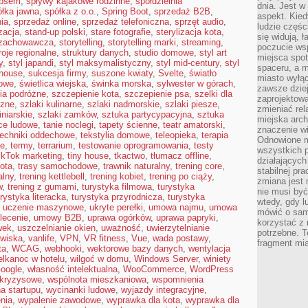
 psem
,
spływy kajakowe rodzinne
,
spółdzielnia
dnia. Jest w
ółka jawna
,
spółka z o.o.
,
Spring Boot
,
sprzedaż B2B
,
aspekt. Kied
ia
,
sprzedaż online
,
sprzedaż telefoniczna
,
sprzęt audio
,
ludzie częś
izacja
,
stand-up polski
,
stare fotografie
,
sterylizacja kota
,
się widują, 
 zachowawcza
,
storytelling
,
storytelling marki
,
streaming
,
poczucie wsp
roje regionalne
,
struktury danych
,
studio domowe
,
styl art
miejsca spo
y
,
styl japandi
,
styl maksymalistyczny
,
styl mid-century
,
styl
spaceru, a m
mhouse
,
sukcesja firmy
,
suszone kwiaty
,
Svelte
,
światło
miasto wyłąc
jowe
,
świetlica wiejska
,
świnka morska
,
sylwester w górach
,
zawsze dziej
ia podróżne
,
szczepienie kota
,
szczepienie psa
,
szelki dla
zaprojektowa
czne
,
szlaki kulinarne
,
szlaki nadmorskie
,
szlaki piesze
,
zmieniać rel
iniarskie
,
szlaki zamków
,
sztuka partycypacyjna
,
sztuka
miejska arch
ce ludowe
,
tanie noclegi
,
tapety ścienne
,
teatr amatorski
,
znaczenie w
techniki oddechowe
,
tekstylia domowe
,
teleopieka
,
terapia
Odnowione mi
ie
,
termy
,
terrarium
,
testowanie oprogramowania
,
testy
wszystkich 
ikTok marketing
,
tiny house
,
tkactwo
,
tłumacz offline
,
działających 
kota
,
trasy samochodowe
,
trawnik naturalny
,
trening core
,
stabilnej pr
alny
,
trening kettlebell
,
trening kobiet
,
trening po ciąży
,
zmiana jest 
w
,
trening z gumami
,
turystyka filmowa
,
turystyka
nie musi być
urystyka literacka
,
turystyka przyrodnicza
,
turystyka
wtedy, gdy l
,
uczenie maszynowe
,
ukryte perełki
,
umowa najmu
,
umowa
mówić o same
lecenie
,
umowy B2B
,
uprawa ogórków
,
uprawa papryki
,
korzystać z 
wek
,
uszczelnianie okien
,
uważność
,
uwierzytelnianie
potrzebne. T
owiska
,
vanlife
,
VPN
,
VR fitness
,
Vue
,
wada postawy
,
fragment mia
ta
,
WCAG
,
webhooki
,
wektorowe bazy danych
,
wentylacja
elkanoc w hotelu
,
wilgoć w domu
,
Windows Server
,
winiety
oogle
,
własność intelektualna
,
WooCommerce
,
WordPress
 kryzysowe
,
wspólnota mieszkaniowa
,
wspomnienia
a startupu
,
wycinanki ludowe
,
wyjazdy integracyjne
,
nia
,
wypalenie zawodowe
,
wyprawka dla kota
,
wyprawka dla