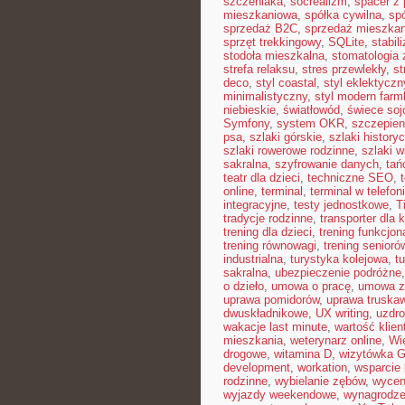
szczeniaka
,
socrealizm
,
spacer z
mieszkaniowa
,
spółka cywilna
,
sp
sprzedaż B2C
,
sprzedaż mieszkan
sprzęt trekkingowy
,
SQLite
,
stabil
stodoła mieszkalna
,
stomatologia
strefa relaksu
,
stres przewlekły
,
st
deco
,
styl coastal
,
styl eklektyczn
minimalistyczny
,
styl modern far
niebieskie
,
światłowód
,
świece so
Symfony
,
system OKR
,
szczepien
psa
,
szlaki górskie
,
szlaki history
szlaki rowerowe rodzinne
,
szlaki w
sakralna
,
szyfrowanie danych
,
tań
teatr dla dzieci
,
techniczne SEO
,
online
,
terminal
,
terminal w telefon
integracyjne
,
testy jednostkowe
,
T
tradycje rodzinne
,
transporter dla 
trening dla dzieci
,
trening funkcjon
trening równowagi
,
trening senioró
industrialna
,
turystyka kolejowa
,
t
sakralna
,
ubezpieczenie podróżne
o dzieło
,
umowa o pracę
,
umowa z
uprawa pomidorów
,
uprawa truska
dwuskładnikowe
,
UX writing
,
uzdr
wakacje last minute
,
wartość klien
mieszkania
,
weterynarz online
,
Wi
drogowe
,
witamina D
,
wizytówka G
development
,
workation
,
wsparcie
rodzinne
,
wybielanie zębów
,
wycen
wyjazdy weekendowe
,
wynagrodze