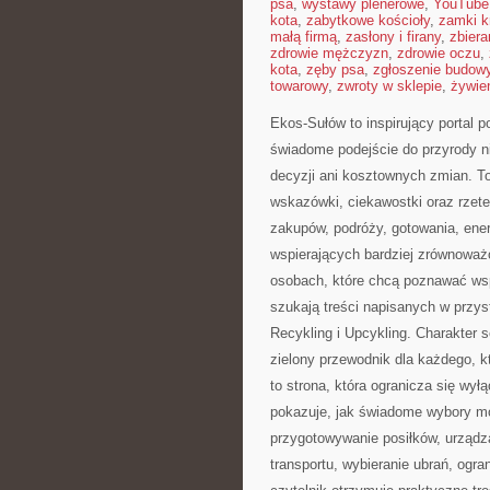
psa
,
wystawy plenerowe
,
YouTube
kota
,
zabytkowe kościoły
,
zamki k
małą firmą
,
zasłony i firany
,
zbier
zdrowie mężczyzn
,
zdrowie oczu
,
kota
,
zęby psa
,
zgłoszenie budow
towarowy
,
zwroty w sklepie
,
żywien
Ekos-Sułów to inspirujący portal 
świadome podejście do przyrody 
decyzji ani kosztownych zmian. T
wskazówki, ciekawostki oraz rzet
zakupów, podróży, gotowania, ener
wspierających bardziej zrównoważo
osobach, które chcą poznawać ws
szukają treści napisanych w przy
Recykling i Upcykling. Charakter 
zielony przewodnik dla każdego, kt
to strona, która ogranicza się wył
pokazuje, jak świadome wybory mo
przygotowywanie posiłków, urządza
transportu, wybieranie ubrań, ogra