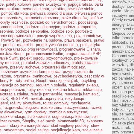
rodziców z 
ce
,
palety kolorów
,
panele akustyczne
,
papuga falista
,
parki
dostaje nowe
ermakultura
,
persona klienta
,
petsitter
,
pewność siebie
,
życia. Nie m
 pomoc dla kota
,
pierwsza pomoc dla psa
,
pierwsza pomoc
inicjatyw, n
an sprzedaży
,
płatności odroczone
,
plaże dla psów
,
pleśń w
Wtedy nawet 
pobyty lecznicze
,
podatek od nieruchomości
,
podcasting
,
energię. Dla
 samochodem
,
podróże edukacyjne
,
podróże kamperem
,
przestrzeni 
sezonem
,
podróże senioralne
,
podróże solo
,
podróże z
Miejsce po r
anie odpowiedzialne
,
poezja współczesna
,
pola namiotowe
,
tylko formal
,
PowerShell
,
pozwolenie na budowę
,
prawa pasażera
,
prawo
biblioteki, s
e
,
product market fit
,
produktywność osobista
,
profilaktyka
pozarządowy
ilaktyka urazów
,
próg rentowności
,
programowanie C sharp
,
mieszkańców,
ie JavaScript
,
programowanie Kotlin
,
programowanie PHP
,
Czasami wyst
anie Swift
,
projekt ogrodu przydomowego
,
projektowanie
lokalnych pr
my morskie
,
protokół zdawczo-odbiorczy
,
prototypowanie
,
warsztaty dl
mowe
,
przerwy ruchowe
,
przestrzeń dla młodzieży
,
zaczął nabie
ie krzewów
,
przyczepa kempingowa
,
przygotowanie do
być inwestyc
ratonu
,
przysmaki treningowe
,
psychodietetyka
,
pszczoły w
też pamiętać
berry Pi
,
raty online
,
React
,
recenzje książek
,
recykling
wyłącznie c
eneracja po treningu
,
regulamin osiedla
,
regulamin sklepu
,
przemiany dz
itacja po urazie
,
rejsy rzeczne
,
reklama lokalna
,
reklamacje
,
terenach pr
rekrutacja zdalna
,
relacje partnerskie
,
renowacja kamienic
,
stacji kolej
ch UX
,
REST API
,
rewitalizacja rynku
,
rezydencje
które przez 
ięśni
,
rośliny akwariowe
,
router domowy
,
rozciąganie
bez większej
e
,
rozgrzewka biegowa
,
rozszerzona rzeczywistość
,
rozwój
Gdy zaczyna 
by akwariowe
,
rytm dobowy
,
rzemiosło artystyczne
,
się, że mog
iedzkie relacje
,
ściółkowanie
,
segmentacja klientów
,
self-
mieszkańców 
wizerunkowa
,
Shopify
,
sieć mesh
,
skanowanie 3D
,
skanseny
Ścieżka pies
bash
,
skrzynka narzędziowa
,
ślad węglowy podróży
,
slow
mała strefa
a
,
snycerstwo
,
social selling
,
socjalizacja kota
,
socjalizacja
przy przysta