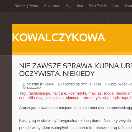
Archiwum
RL
Site
Tagi
Twa
Strona główna
Spis Treści
KOWALCZYKOWA
NIE ZAWSZE SPRAWA KUPNA UBR
OCZYWISTA. NIEKIEDY
POSTED BY ADMIN
POSTED ON STY - 2 - 2026
MOŻLIWOŚĆ K
WYŁĄCZONA
Tagi:
fashioninspo
,
haircare
,
kosmetyki
,
makijaż
,
moda
,
modadam
outfitoftheday
,
pielegnacja
,
skincare
,
streetstyle
,
styl
,
stylizacje
,
t
Aranżując nowatorskie miejsce zamieszkania czy przeprowadzają
Kwiaty są w stanie być oryginalną ozdobą domu. Niestety zwykle
przede wszystkim w ciepłych czasach roku, albowiem są tańsze o