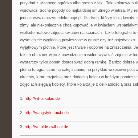
przykład z własnego ogródka albo prosto z łąki. Taki kolorowy bu
wprowadzi trochę pogody do najbardziej smutnego wnętrza. My r
jednak www.uroczystedekoracje.pl. Dla tych, którzy lubią kwiaty t
zimy, ale niekoniecznie chcą kupować je w kwiaciarni wspaniały
wielkoformatowe zdjęcia kwiatów na ścianach. Takie fotografie to 
wyśmienicie wyglądają powieszone w grupie czy też pojedynczo.
wyjątkowym płótnie, które jest trwałe i odporne na zniszczenia. J
takich obrazów, więc z powodzeniem wolno wywołać zdjęcie w fo
wystarczy tylko potem dostosować dobrą ramkę. Bardzo dobrze w
płótna fotograficzne na całej ścianie, na przykład wrzosowe pola
akcenty, które rozjaśnią oraz dodadzą koloru w każdym pomieszcz
zdjęciach sięgają kobiety, które kojarzą je z delikatnością oraz su
1.
http://wt-tsikolas.de
2.
http://yangstyle-taichi.de
3.
http://ye-olde-owlbear.de