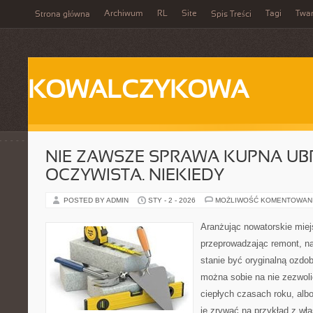
Archiwum
RL
Site
Tagi
Twa
Strona główna
Spis Treści
KOWALCZYKOWA
NIE ZAWSZE SPRAWA KUPNA UBR
OCZYWISTA. NIEKIEDY
POSTED BY ADMIN
STY - 2 - 2026
MOŻLIWOŚĆ KOMENTOWAN
Aranżując nowatorskie mie
przeprowadzając remont, n
stanie być oryginalną ozdo
można sobie na nie zezwol
ciepłych czasach roku, alb
je zrywać na przykład z wł