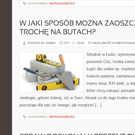
CATEGORIES:
NIERUCHOMOŚCI
W JAKI SPOSÓB MOŻNA ZAOSZC
TROCHĘ NA BUTACH?
POSTED BY ADMIN
STY - 2 - 2026
MOŻLIWOŚĆ KOMENTOWAN
Sitodruk w Łodzi, wykonyw
poziomie Cóż, trzeba zwróc
kupić dla siebie np. marten
świecie powinny zainteres
mamy teraz XXI wiek, a wi
które chcą zakupić porządn
niedrogie, gdzieś indziej, niż w Sieci. Akurat co do tego trudno m
pozostaje dla nas nic innego, jak rozejrzeć […]
CATEGORIES:
NIERUCHOMOŚCI