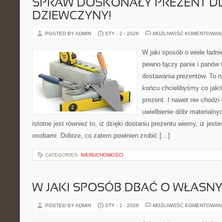
SPRAW DOSKONAŁY PREZENT D
DZIEWCZYNY!
POSTED BY ADMIN
STY - 2 - 2026
MOŻLIWOŚĆ KOMENTOWAN
W jaki sposób o wiele ładni
pewno łączy panie i panów 
dostawania prezentów. To n
końcu chcielibyśmy co jaki
prezent. I nawet nie chodz
uwielbienie dóbr materialny
istotne jest również to, iż dzięki dostaniu prezentu wiemy, iż jes
osobami. Dobrze, co zatem powinien zrobić […]
CATEGORIES:
NIERUCHOMOŚCI
W JAKI SPOSÓB DBAĆ O WŁASNY
POSTED BY ADMIN
STY - 2 - 2026
MOŻLIWOŚĆ KOMENTOWAN