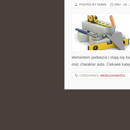
POSTED BY ADMIN
GRU - 18 -
elementem podwozia i stają się 
oraz charakter auta. Ciekawe kateg
CATEGORIES:
NIERUCHOMOŚCI
DANIA JEDNOGA
KUCHNIA CHIŃS
POSTED BY ADMIN
GRU - 17 -