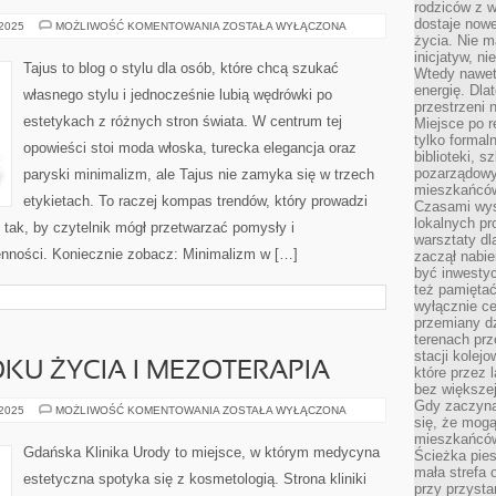
rodziców z 
dostaje nowe
IKONY
 2025
MOŻLIWOŚĆ KOMENTOWANIA
ZOSTAŁA WYŁĄCZONA
STYLU
życia. Nie m
inicjatyw, n
Tajus to blog o stylu dla osób, które chcą szukać
Wtedy nawet 
energię. Dla
własnego stylu i jednocześnie lubią wędrówki po
przestrzeni 
estetykach z różnych stron świata. W centrum tej
Miejsce po r
tylko formal
opowieści stoi moda włoska, turecka elegancja oraz
biblioteki, s
pozarządowy
paryski minimalizm, ale Tajus nie zamyka się w trzech
mieszkańców,
etykietach. To raczej kompas trendów, który prowadzi
Czasami wyst
lokalnych pr
le tak, by czytelnik mógł przetwarzać pomysły i
warsztaty dl
nności. Koniecznie zobacz: Minimalizm w […]
zaczął nabie
być inwestyc
też pamiętać
wyłącznie c
przemiany dz
terenach pr
stacji kolej
OKU ŻYCIA I MEZOTERAPIA
które przez 
bez większej
Gdy zaczyna 
URODA
 2025
MOŻLIWOŚĆ KOMENTOWANIA
ZOSTAŁA WYŁĄCZONA
się, że mog
PO
50.
mieszkańców 
ROKU
Gdańska Klinika Urody to miejsce, w którym medycyna
Ścieżka pies
ŻYCIA
I
mała strefa
estetyczna spotyka się z kosmetologią. Strona kliniki
MEZOTERAPIA
przy przysta