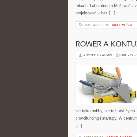
trikach. Laboratorium Możliwości 
projektować – bez […]
CATEGORIES:
NIERUCHOMOŚCI
ROWER A KONTUZ
POSTED BY ADMIN
GRU - 27 -
nie tylko hobby, ale też styl życ
crowdfunding i startupy. W centr
[…]