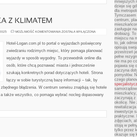
mniejszych m
dzieje się g
dla metropol
Tymczasem 
centrum, pla
A Z KLIMATEM
mieszkańcom
zasługuje na
MAŁE
 2025
MOŻLIWOŚĆ KOMENTOWANIA
ZOSTAŁA WYŁĄCZONA
drobiazg. T
MIASTECZKA
miejscu na 
Z
KLIMATEM
to, jak odmi
Hotel-Logan.com.pl to portal o wyjazdach poświęcony
opisują swoj
zwiedzaniu rodzimych miejsc, który pomaga planować
przestrzeń j
pełne rezygn
wyjazdy w sposób wygodny. To przewodnik online dla
nie ma po co
osób, które chcą poznawać miasta i jednocześnie
pojawia się
zaczyna dot
szukają konkretnych porad dotyczących hoteli. Strona
pomysłów. N
czego plano
łączy w sobie turystyczną bazę informacji – tak, by
specjalistyc
 zbędnego błądzenia. W centrum serwisu znajdują się hotele
samorządowi 
mieszkańcy,
, a także wszystko, co pomaga wybrać nocleg dopasowany
zaczynają 
okolicę. Nie
rewitalizac
inwestycje s
praktyczne. 
zdjęciach, a
stoją w pełn
tylko przez 
okazuje się 