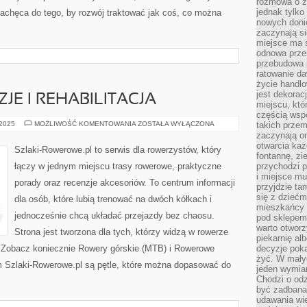
rozmowa o zm
jednak tylko
zachęca do tego, by rozwój traktować jak coś, co można
nowych doni
zaczynają si
miejsce ma s
odnowa przes
przebudowa p
ratowanie da
życie handl
jest dekorac
JE I REHABILITACJA
miejscu, któ
częścią wsp
ROWER
 2025
MOŻLIWOŚĆ KOMENTOWANIA
ZOSTAŁA WYŁĄCZONA
takich przem
A
zaczynają on
KONTUZJE
otwarcia ka
I
Szlaki-Rowerowe.pl to serwis dla rowerzystów, który
REHABILITACJA
fontannę, zi
łączy w jednym miejscu trasy rowerowe, praktyczne
przychodzi p
i miejsce mu
porady oraz recenzje akcesoriów. To centrum informacji
przyjdzie ta
się z dziećm
dla osób, które lubią trenować na dwóch kółkach i
mieszkańcy w
jednocześnie chcą układać przejazdy bez chaosu.
pod sklepem.
warto otwor
Strona jest tworzona dla tych, którzy widzą w rowerze
piekarnię al
ia. Zobacz koniecznie Rowery górskie (MTB) i Rowerowe
decyzje pok
żyć. W mały
um Szlaki-Rowerowe.pl są pętle, które można dopasować do
jeden wymiar
Chodzi o odz
być zadbana
udawania wie