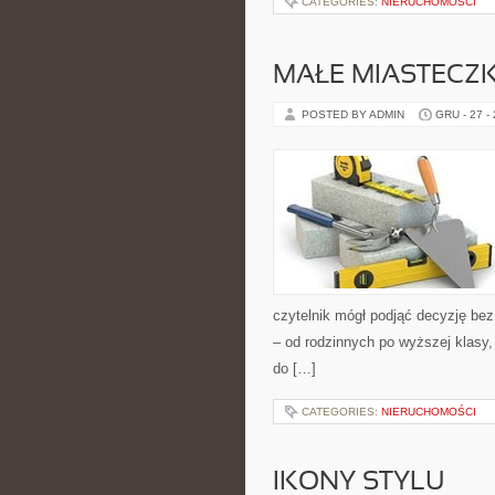
CATEGORIES:
NIERUCHOMOŚCI
MAŁE MIASTECZK
POSTED BY ADMIN
GRU - 27 -
czytelnik mógł podjąć decyzję bez
– od rodzinnych po wyższej klasy
do […]
CATEGORIES:
NIERUCHOMOŚCI
IKONY STYLU