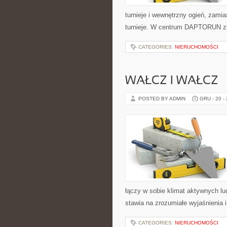
turnieje i wewnętrzny ogień, zamias
turnieje. W centrum DAPTORUN zna
CATEGORIES:
NIERUCHOMOŚCI
WAŁCZ I WAŁCZ
POSTED BY ADMIN
GRU - 20 -
łączy w sobie klimat aktywnych l
stawia na zrozumiałe wyjaśnienia i
CATEGORIES:
NIERUCHOMOŚCI