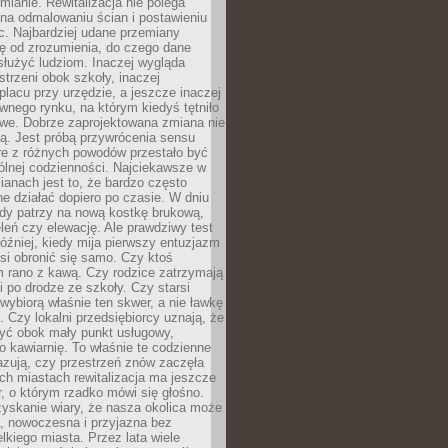
ianie. Rewitalizacja nie polega
 na odmalowaniu ścian i postawieniu
c. Najbardziej udane przemiany
ę od zrozumienia, do czego dane
łużyć ludziom. Inaczej wygląda
trzeni obok szkoły, inaczej
lacu przy urzędzie, a jeszcze inaczej
wnego rynku, na którym kiedyś tętniło
owe. Dobrze zaprojektowana zmiana nie
ją. Jest próbą przywrócenia sensu
re z różnych powodów przestało być
ólnej codzienności. Najciekawsze w
ianach jest to, że bardzo często
e działać dopiero po czasie. W dniu
żdy patrzy na nową kostkę brukową,
eleń czy elewację. Ale prawdziwy test
óźniej, kiedy mija pierwszy entuzjazm
si obronić się samo. Czy ktoś
m rano z kawą. Czy rodzice zatrzymają
i po drodze ze szkoły. Czy starsi
ybiorą właśnie ten skwer, a nie ławkę
 Czy lokalni przedsiębiorcy uznają, że
zyć obok mały punkt usługowy,
bo kawiarnię. To właśnie te codzienne
azują, czy przestrzeń znów zaczęła
ch miastach rewitalizacja ma jeszcze
, o którym rzadko mówi się głośno.
yskanie wiary, że nasza okolica może
, nowoczesna i przyjazna bez
lkiego miasta. Przez lata wiele