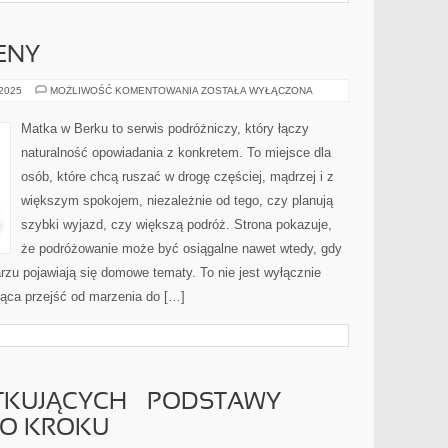
ENY
MARRAKESZ
 2025
MOŻLIWOŚĆ KOMENTOWANIA
ZOSTAŁA WYŁĄCZONA
I
ATENY
Matka w Berku to serwis podróżniczy, który łączy
naturalność opowiadania z konkretem. To miejsce dla
osób, które chcą ruszać w drogę częściej, mądrzej i z
większym spokojem, niezależnie od tego, czy planują
szybki wyjazd, czy większą podróż. Strona pokazuje,
że podróżowanie może być osiągalne nawet wtedy, gdy
arzu pojawiają się domowe tematy. To nie jest wyłącznie
jąca przejść od marzenia do […]
TKUJĄCYCH – PODSTAWY
PO KROKU