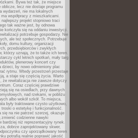
wózkami. Bywa też tak, że miejsce
 oblicze, lecz nie dostaje programu
a wydarzeń, nie ma lokalnych
ie ma współpracy z mieszkańcami.
najlepszy projekt stopniowo traci
tego tak ważne jest, by odnowa
nie kończyła się na oddaniu inwestycji.
ewitalizacji potrzebuje gospodarzy. Nie
nych, ale też społecznych. Potrzebuje
zkoły, domu kultury, organizacji
ch, przedsiębiorców i zwykłych
 którzy uznają, że to także ich teren.
arczy cykl letnich spotkań, mały targ
oduktów, plenerowy koncert czy
a dzieci, by nowo odmieniony plac
rać rytmu. Wtedy przestrzeń przestaje
ją, a staje się częścią życia. Warto
, że rewitalizacja nie zawsze dotyczy
entrum. Coraz częściej prawdziwe
ieją się na osiedlach, przy dawnych
zemysłowych, nad rzekami, w pobliżu
owych albo wokół szkół. To miejsca,
lata były traktowane czysto użytkowo,
 troski o estetykę i funkcjonalność.
się na nie patrzeć szerzej, okazuje
ą zmienić codzienne nawyki
bardziej niż reprezentacyjny rynek.
za, dobrze zaprojektowany skwer,
 odpoczynku czy uporządkowany teren
nku potrafią realnie poprawić jakość