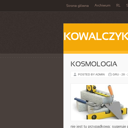
Archiwum
RL
S
Strona główna
KOWALCZY
KOSMOLOGIA
POSTED BY ADMIN
GRU - 28 -
nie jest tu przypadkowa: sugeruje