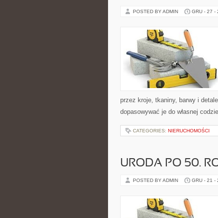
POSTED BY ADMIN
GRU - 27 -
przez kroje, tkaniny, barwy i deta
dopasowywać je do własnej codzie
CATEGORIES:
NIERUCHOMOŚCI
URODA PO 50. R
POSTED BY ADMIN
GRU - 21 -