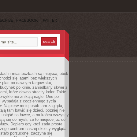
SCRIBE
FACEBOOK
TWITTER
stach i miasteczkach są miejsca, obok
chodzi się latami bez większych
y plac po dawnym targowisku,
budynek po kinie, zaniedbany skwer z
ami, które dawno straciły kolor. Takie
 zwykle nie znikają nagle. One po
i wypadają z codziennego życia
. Najpierw mniej osób tam zagląda,
ają tam bawić się dzieci, później nie
 usiąść na ławce, a na końcu wszyscy
ją się do myśli, że to miejsce już do
służy. Dopiero gdy ktoś zada proste
czego centrum naszej okolicy wygląda
ostało porzucone, zaczyna się