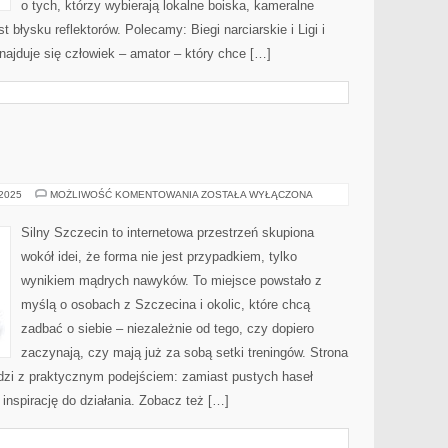
o tych, którzy wybierają lokalne boiska, kameralne
t błysku reflektorów. Polecamy: Biegi narciarskie i Ligi i
jduje się człowiek – amator – który chce […]
WAŁCZ
 2025
MOŻLIWOŚĆ KOMENTOWANIA
ZOSTAŁA WYŁĄCZONA
I
WAŁCZ
Silny Szczecin to internetowa przestrzeń skupiona
wokół idei, że forma nie jest przypadkiem, tylko
wynikiem mądrych nawyków. To miejsce powstało z
myślą o osobach z Szczecina i okolic, które chcą
zadbać o siebie – niezależnie od tego, czy dopiero
zaczynają, czy mają już za sobą setki treningów. Strona
udzi z praktycznym podejściem: zamiast pustych haseł
 inspirację do działania. Zobacz też […]