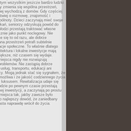
 tym wszystkim jeszcze bardzo ludzki
y zmienia się wspólna przestrzeń,
ciej wychodzą z domów. Gdy częściej
łatwiej o rozmowę, znajomość i
ólnoty. Dzieci zaczynają mieć swoje
tkań, seniorzy odzyskują powód do
łodzi przestają traktować własne
znie jako punkt noclegowy. Nie
e się to od razu, ale dobrze
na przestrzeń potrafi subtelnie
acje społeczne. To właśnie dlatego
itektura i lokalne inwestycje mają
iększe, niż czasem się wydaje.
ejsca nigdy nie rozwiązują
problemów. Nie zastąpią dobrze
usług, transportu, edukacji ani
acy. Mogą jednak stać się sygnałem, że
możliwa i że jakość codziennego życia
 luksusem. Rewitalizacja udaje się
udzie po pewnym czasie przestają
j inwestycji, a zaczynają po prostu
miejsca tak, jakby zawsze było
o najlepszy dowód, że zaniedbany
sta naprawdę wrócił do życia.