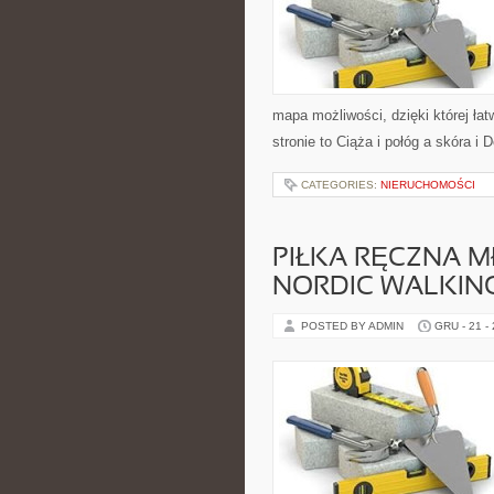
mapa możliwości, dzięki której ła
stronie to Ciąża i połóg a skóra 
CATEGORIES:
NIERUCHOMOŚCI
PIŁKA RĘCZNA M
NORDIC WALKIN
POSTED BY ADMIN
GRU - 21 -