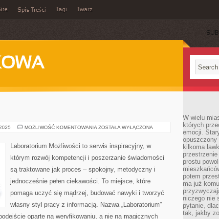
ite
Tagi
Twarz
Spis Treści
SUB
KOWA
W wielu mia
których prze
KOSMOLOGIA
 2025
MOŻLIWOŚĆ KOMENTOWANIA
ZOSTAŁA WYŁĄCZONA
emocji. Star
opuszczony 
Laboratorium Możliwości to serwis inspiracyjny, w
kilkoma ławk
przestrzenie
którym rozwój kompetencji i poszerzanie świadomości
prostu powol
mieszkańców
są traktowane jak proces – spokojny, metodyczny i
potem przest
jednocześnie pełen ciekawości. To miejsce, które
ma już komu
przyzwyczaja
pomaga uczyć się mądrzej, budować nawyki i tworzyć
niczego nie 
własny styl pracy z informacją. Nazwa „Laboratorium”
pytanie, dla
tak, jakby z
 podejście oparte na weryfikowaniu, a nie na magicznych