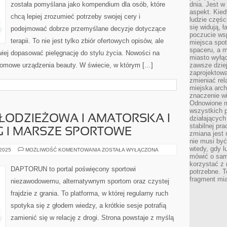
została pomyślana jako kompendium dla osób, które
dnia. Jest w
aspekt. Kied
chcą lepiej zrozumieć potrzeby swojej cery i
ludzie częś
się widują, 
podejmować dobrze przemyślane decyzje dotyczące
poczucie wsp
terapii. To nie jest tylko zbiór ofertowych opisów, ale
miejsca spo
spaceru, a m
twiej dopasować pielęgnację do stylu życia. Nowości na
miasto wyłąc
i Domowe urządzenia beauty. W świecie, w którym […]
zawsze dziej
zaprojektowa
zmieniać rel
miejska arch
znaczenie w
Odnowione mi
wszystkich 
ŁODZIEŻOWA I AMATORSKA I
działających 
stabilnej pr
G I MARSZE SPORTOWE
zmiana jest 
nie musi być
wtedy, gdy l
PIŁKA
 2025
MOŻLIWOŚĆ KOMENTOWANIA
ZOSTAŁA WYŁĄCZONA
RĘCZNA
mówić o same
MŁODZIEŻOWA
korzystać z 
I
DAPTORUN to portal poświęcony sportowi
potrzebne. T
AMATORSKA
I
fragment mia
niezawodowemu, alternatywnym sportom oraz czystej
NORDIC
WALKING
frajdzie z grania. To platforma, w której regularny ruch
I
MARSZE
spotyka się z głodem wiedzy, a krótkie sesje potrafią
SPORTOWE
zamienić się w relację z drogi. Strona powstaje z myślą