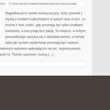
FAQ
 2025
MOŻLIWOŚĆ KOMENTOWANIA
ZOSTAŁA WYŁĄCZONA
DLA
POCZĄTKUJĄCYCH
–
Magnaflow.pl to serwis motoryzacyjny, który powstał z
PODSTAWY
TUNINGU
myślą o osobach zakochanych w autach oraz w tym, co
KROK
PO
można z nimi zrobić, gdy przestają być tylko środkiem
KROKU
transportu, a zaczynają być pasją. To miejsce, w którym
personalizacja spotyka się z doświadczeniem, a tematy
takie jak system wydechowy przestają być nudnym
świadomym wyborem wpływającym na ton, responsywność
orie to: Tłumiki sportowe i tuning […]
RNKOWE I COMFORT FOOD I
KA
DANIA
 2025
MOŻLIWOŚĆ KOMENTOWANIA
ZOSTAŁA WYŁĄCZONA
JEDNOGARNKOWE
I
COMFORT
Avalon Club to portal o jedzeniu, który łączy miłość do
FOOD
I