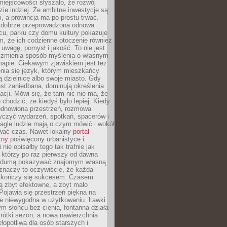
iejscowości słyszało, że rozwój
dzie indziej. Że ambitne inwestycje są
ii, a prowincja ma po prostu trwać.
dobrze przeprowadzona odnowa
cu, parku czy domu kultury pokazuje
, że ich codzienne otoczenie również
 uwagę, pomysł i jakość. To nie jest
o zmienia sposób myślenia o własnym
mapie. Ciekawym zjawiskiem jest też
enia się język, którym mieszkańcy
ą dzielnicę albo swoje miasto. Gdy
est zaniedbana, dominują określenia
acji. Mówi się, że tam nic nie ma, że
 chodzić, że kiedyś było lepiej. Kiedy
 odnowiona przestrzeń, rozmowa
yczyć wydarzeń, spotkań, spacerów i
agle ludzie mają o czym mówić i wokół
wać czas. Nawet lokalny
portal
zny
poświęcony urbanistyce i
nie opisałby tego tak trafnie jak
 którzy po raz pierwszy od dawna
z dumą pokazywać znajomym własną
 znaczy to oczywiście, że każda
ja kończy się sukcesem. Czasem
ą zbyt efektowne, a zbyt mało
Pojawia się przestrzeń piękna na
le niewygodna w użytkowaniu. Ławki
ym słońcu bez cienia, fontanna działa
krótki sezon, a nowa nawierzchnia
kłopotliwa dla osób starszych i