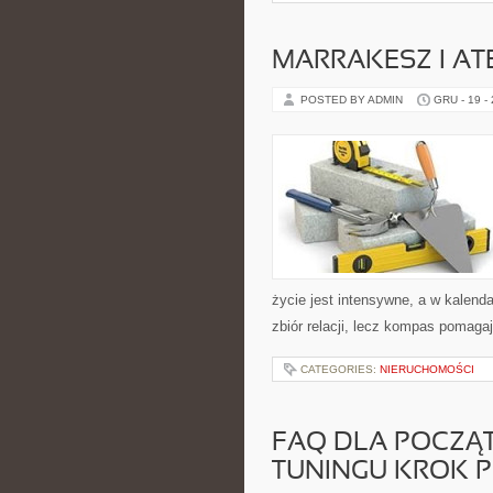
MARRAKESZ I AT
POSTED BY ADMIN
GRU - 19 -
życie jest intensywne, a w kalend
zbiór relacji, lecz kompas pomaga
CATEGORIES:
NIERUCHOMOŚCI
FAQ DLA POCZĄ
TUNINGU KROK 