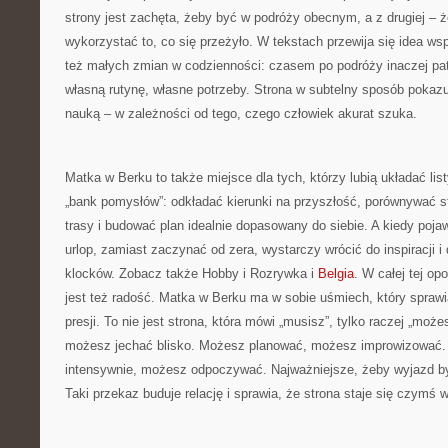
strony jest zachęta, żeby być w podróży obecnym, a z drugiej – 
wykorzystać to, co się przeżyło. W tekstach przewija się idea wsp
też małych zmian w codzienności: czasem po podróży inaczej pat
własną rutynę, własne potrzeby. Strona w subtelny sposób pokaz
nauką – w zależności od tego, czego człowiek akurat szuka.
Matka w Berku to także miejsce dla tych, którzy lubią układać li
„bank pomysłów”: odkładać kierunki na przyszłość, porównywać 
trasy i budować plan idealnie dopasowany do siebie. A kiedy poja
urlop, zamiast zaczynać od zera, wystarczy wrócić do inspiracji i
klocków. Zobacz także Hobby i Rozrywka i
Belgia
. W całej tej o
jest też radość. Matka w Berku ma w sobie uśmiech, który sprawia
presji. To nie jest strona, która mówi „musisz”, tylko raczej „moż
możesz jechać blisko. Możesz planować, możesz improwizować
intensywnie, możesz odpoczywać. Najważniejsze, żeby wyjazd b
Taki przekaz buduje relację i sprawia, że strona staje się czymś w