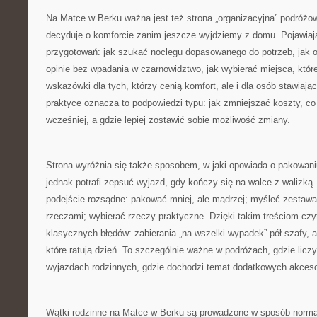
Na Matce w Berku ważna jest też strona „organizacyjna” podróżow
decyduje o komforcie zanim jeszcze wyjdziemy z domu. Pojawiaj
przygotowań: jak szukać noclegu dopasowanego do potrzeb, jak og
opinie bez wpadania w czarnowidztwo, jak wybierać miejsca, któr
wskazówki dla tych, którzy cenią komfort, ale i dla osób stawia
praktyce oznacza to podpowiedzi typu: jak zmniejszać koszty, c
wcześniej, a gdzie lepiej zostawić sobie możliwość zmiany.
Strona wyróżnia się także sposobem, w jaki opowiada o pakowaniu
jednak potrafi zepsuć wyjazd, gdy kończy się na walce z walizką
podejście rozsądne: pakować mniej, ale mądrzej; myśleć zestawa
rzeczami; wybierać rzeczy praktyczne. Dzięki takim treściom czyte
klasycznych błędów: zabierania „na wszelki wypadek” pół szafy, 
które ratują dzień. To szczególnie ważne w podróżach, gdzie liczy
wyjazdach rodzinnych, gdzie dochodzi temat dodatkowych akceso
Wątki rodzinne na Matce w Berku są prowadzone w sposób normaln