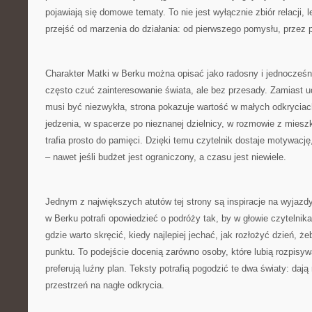
pojawiają się domowe tematy. To nie jest wyłącznie zbiór relacji
przejść od marzenia do działania: od pierwszego pomysłu, przez p
Charakter Matki w Berku można opisać jako radosny i jednocześ
często czuć zainteresowanie świata, ale bez przesady. Zamiast 
musi być niezwykła, strona pokazuje wartość w małych odkrycia
jedzenia, w spacerze po nieznanej dzielnicy, w rozmowie z miesz
trafia prosto do pamięci. Dzięki temu czytelnik dostaje motywację
– nawet jeśli budżet jest ograniczony, a czasu jest niewiele.
Jednym z największych atutów tej strony są inspiracje na wyjazd
w Berku potrafi opowiedzieć o podróży tak, by w głowie czytelnika 
gdzie warto skręcić, kiedy najlepiej jechać, jak rozłożyć dzień, ż
punktu. To podejście docenią zarówno osoby, które lubią rozpisywać
preferują luźny plan. Teksty potrafią pogodzić te dwa światy: dają
przestrzeń na nagłe odkrycia.