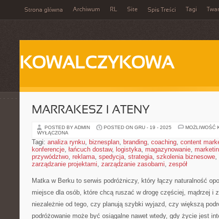
Archiwum
RL
Site
Tagi
Twa
Strona główna
Spis Treści
KOWALCZYKOWA
MARRAKESZ I ATENY
POSTED BY ADMIN
POSTED ON GRU - 19 - 2025
MOŻLIWOŚĆ 
WYŁĄCZONA
Tagi:
analiza rynku
,
biznesplan
,
branding
,
coaching
,
content mark
konferencje
,
łańcuch dostaw
,
logistyka
,
magazynowanie
,
marketi
przywództwo
,
reklama
,
spedycja
,
strategia
,
szkolenia biznesowe
,
zarządzanie projektami
,
zarządzanie zasobami
,
zespół
Matka w Berku to serwis podróżniczy, który łączy naturalność op
miejsce dla osób, które chcą ruszać w drogę częściej, mądrzej i
niezależnie od tego, czy planują szybki wyjazd, czy większą podr
podróżowanie może być osiągalne nawet wtedy, gdy życie jest in