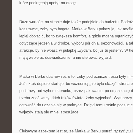
które podkręcają apetyt na drogę.
Dużo wartości na stronie daje także podejście do budżetu. Podró
kosztowne, żeby było bogate. Matka w Berku pokazuje, jak myśl
lepiej dopłacić, bo to zwiększa komfort, a gdzie można ograniczy
dotyczące jedzenia w drodze, wyboru pór dnia, sezonowości, a ta
atrakcje, by nie wpaść w pułapkę „wydam, bo już tu jestem”. W tl
mają wspierać doświadczenie, a nie sterować wyjazd.
Matka w Berku dba również o to, żeby podróżnicze treści były mi
Jeśli ktoś dopiero startuje, bo wcześniej „nie było okazji”, strona
podstawy: od wyboru kierunku, przez pakowanie, po organizację d
trzeba znać wszystkich trików świata, żeby wyjechać. Wystarczy 
gotowość do uczenia się w praktyce. Dzięki temu rośnie poczucie
wyjazdy stają się mniej stresujące.
Ciekawym aspektem jest to, że Matka w Berku potrafi łączyć „tu i 