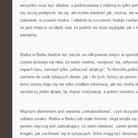
wszystko musi być idealne, a podróżowanie z rodziną to tylko per
się raczej podejście: da się, ale trzeba wiedzieć jak; można, ale 
zabawnie, a czasem trudno. I właśnie ta szczerość buduje zaufani
że jest miejsce na błędy oraz że podróż nie musi wyglądać jak z 
pamiętna.
Matka w Berku kładzie też nacisk na odkrywanie miejsc w sposó
często przewija się idea, że warto zwolnić, rozejrzeć się, usłysz
zapach lasu, zamiast tylko „odhaczać atrakcje”. To filozofia podr
zarówno do osób lubiących detale, jak i do tych, którzy po prost
temu strona staje się nie tylko źródłem informacji, ale też strefą
wystarczy jeden akapit, by złapać motywację, a potem samemu u
Ważnym elementem jest warstwa „ciekawostkowa”, czyli wszystko
nabiera smaku. Matka w Berku lubi małe historie: skąd wzięła si
pewien zwyczaj jest zaskakujący, co warto wiedzieć, zanim przek
knajpki, jak zachować się w sytuacjach, które mogą być dwuznacz