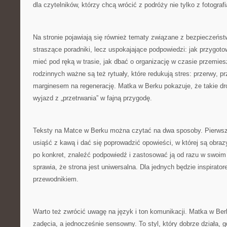
dla czytelników, którzy chcą wrócić z podróży nie tylko z fotograf
Na stronie pojawiają się również tematy związane z bezpieczeńst
straszące poradniki, lecz uspokajające podpowiedzi: jak przygot
mieć pod ręką w trasie, jak dbać o organizację w czasie przemie
rodzinnych ważne są też rytuały, które redukują stres: przerwy, pr
marginesem na regenerację. Matka w Berku pokazuje, że takie dro
wyjazd z „przetrwania” w fajną przygodę.
Teksty na Matce w Berku można czytać na dwa sposoby. Pierwszy
usiąść z kawą i dać się poprowadzić opowieści, w której są obrazy
po konkret, znaleźć podpowiedź i zastosować ją od razu w swoim
sprawia, że strona jest uniwersalna. Dla jednych będzie inspirato
przewodnikiem.
Warto też zwrócić uwagę na język i ton komunikacji. Matka w Be
zadęcia, a jednocześnie sensowny. To styl, który dobrze działa, 