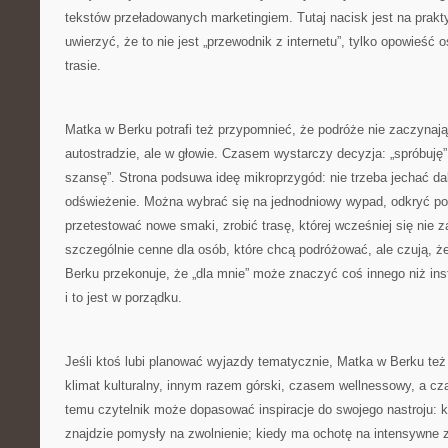
tekstów przeładowanych marketingiem. Tutaj nacisk jest na prakty
uwierzyć, że to nie jest „przewodnik z internetu”, tylko opowieść 
trasie.
Matka w Berku potrafi też przypomnieć, że podróże nie zaczynają
autostradzie, ale w głowie. Czasem wystarczy decyzja: „spróbuję”
szansę”. Strona podsuwa ideę mikroprzygód: nie trzeba jechać da
odświeżenie. Można wybrać się na jednodniowy wypad, odkryć pob
przetestować nowe smaki, zrobić trasę, której wcześniej się nie z
szczególnie cenne dla osób, które chcą podróżować, ale czują, 
Berku przekonuje, że „dla mnie” może znaczyć coś innego niż i
i to jest w porządku.
Jeśli ktoś lubi planować wyjazdy tematycznie, Matka w Berku też
klimat kulturalny, innym razem górski, czasem wellnessowy, a cza
temu czytelnik może dopasować inspiracje do swojego nastroju: k
znajdzie pomysły na zwolnienie; kiedy ma ochotę na intensywne zwi