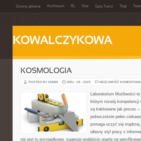
Archiwum
RL
Site
Tagi
Twa
Strona główna
Spis Treści
KOWALCZYKOWA
KOSMOLOGIA
POSTED BY ADMIN
GRU - 28 - 2025
MOŻLIWOŚĆ KOMENTOWA
Laboratorium Możliwości to 
którym rozwój kompetencji 
są traktowane jak proces –
jednocześnie pełen ciekawo
pomaga uczyć się mądrzej,
własny styl pracy z informa
nie jest tu przypadkowa: sugeruje podejście oparte na weryfikowa