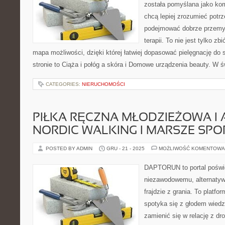
została pomyślana jako ko
chcą lepiej zrozumieć potrz
podejmować dobrze przemy
terapii. To nie jest tylko zb
mapa możliwości, dzięki której łatwiej dopasować pielęgnację do 
stronie to Ciąża i połóg a skóra i Domowe urządzenia beauty. W 
CATEGORIES:
NIERUCHOMOŚCI
PIŁKA RĘCZNA MŁODZIEŻOWA I 
NORDIC WALKING I MARSZE SP
POSTED BY ADMIN
GRU - 21 - 2025
MOŻLIWOŚĆ KOMENTOWA
DAPTORUN to portal poświ
niezawodowemu, alternatyw
frajdzie z grania. To platfo
spotyka się z głodem wiedzy
zamienić się w relację z dr