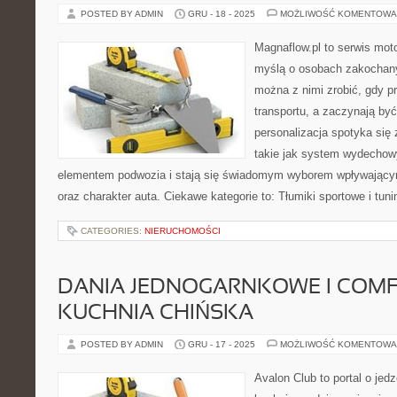
POSTED BY ADMIN
GRU - 18 - 2025
MOŻLIWOŚĆ KOMENTOWA
Magnaflow.pl to serwis moto
myślą o osobach zakochany
można z nimi zrobić, gdy p
transportu, a zaczynają by
personalizacja spotyka się
takie jak system wydechow
elementem podwozia i stają się świadomym wyborem wpływający
oraz charakter auta. Ciekawe kategorie to: Tłumiki sportowe i tun
CATEGORIES:
NIERUCHOMOŚCI
DANIA JEDNOGARNKOWE I COMF
KUCHNIA CHIŃSKA
POSTED BY ADMIN
GRU - 17 - 2025
MOŻLIWOŚĆ KOMENTOWA
Avalon Club to portal o jedz