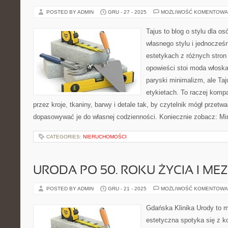
POSTED BY ADMIN
GRU - 27 - 2025
MOŻLIWOŚĆ KOMENTOWA
Tajus to blog o stylu dla o
własnego stylu i jednocześn
estetykach z różnych stron
opowieści stoi moda włoska
paryski minimalizm, ale Ta
etykietach. To raczej komp
przez kroje, tkaniny, barwy i detale tak, by czytelnik mógł przetw
dopasowywać je do własnej codzienności. Koniecznie zobacz: Mi
CATEGORIES:
NIERUCHOMOŚCI
URODA PO 50. ROKU ŻYCIA I ME
POSTED BY ADMIN
GRU - 21 - 2025
MOŻLIWOŚĆ KOMENTOWA
Gdańska Klinika Urody to 
estetyczna spotyka się z ko