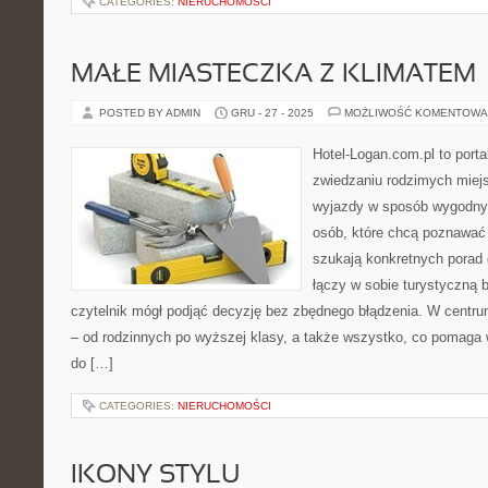
CATEGORIES:
NIERUCHOMOŚCI
MAŁE MIASTECZKA Z KLIMATEM
POSTED BY ADMIN
GRU - 27 - 2025
MOŻLIWOŚĆ KOMENTOWA
Hotel-Logan.com.pl to port
zwiedzaniu rodzimych miej
wyjazdy w sposób wygodny.
osób, które chcą poznawać 
szukają konkretnych porad 
łączy w sobie turystyczną b
czytelnik mógł podjąć decyzję bez zbędnego błądzenia. W centrum
– od rodzinnych po wyższej klasy, a także wszystko, co pomag
do […]
CATEGORIES:
NIERUCHOMOŚCI
IKONY STYLU