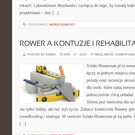
trikach. Laboratorium Możliwości zachęca do tego, by rozwój tra
projektować – bez […]
CATEGORIES:
NIERUCHOMOŚCI
ROWER A KONTUZJE I REHABILIT
POSTED BY ADMIN
GRU - 27 - 2025
MOŻLIWOŚĆ KOMENTOWA
Szlaki-Rowerowe.pl to serwi
łączy w jednym miejscu tra
porady oraz recenzje akceso
dla osób, które lubią treno
jednocześnie chcą układać
Strona jest tworzona dla ty
nie tylko hobby, ale też styl życia. Zobacz koniecznie Rowery gó
crowdfunding i startupy. W centrum Szlaki-Rowerowe.pl są pętle
[…]