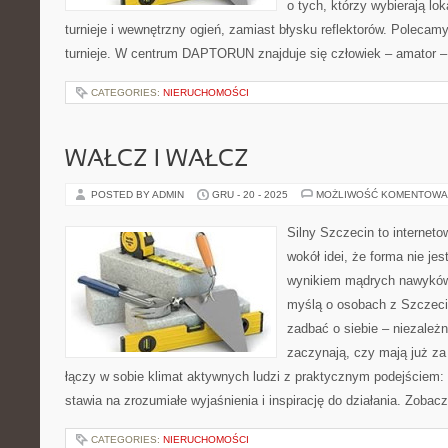
o tych, którzy wybierają lo
turnieje i wewnętrzny ogień, zamiast błysku reflektorów. Polecamy: 
turnieje. W centrum DAPTORUN znajduje się człowiek – amator –
CATEGORIES:
NIERUCHOMOŚCI
WAŁCZ I WAŁCZ
POSTED BY ADMIN
GRU - 20 - 2025
MOŻLIWOŚĆ KOMENTOWA
Silny Szczecin to internet
wokół idei, że forma nie jes
wynikiem mądrych nawyków.
myślą o osobach z Szczecin
zadbać o siebie – niezależn
zaczynają, czy mają już za 
łączy w sobie klimat aktywnych ludzi z praktycznym podejściem:
stawia na zrozumiałe wyjaśnienia i inspirację do działania. Zobac
CATEGORIES:
NIERUCHOMOŚCI