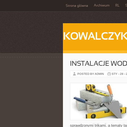
Archiwum
RL
S
Strona główna
KOWALCZY
INSTALACJE WOD
POSTED BY ADMIN
STY - 28 -
sprawdzonymi trikami, a tematy ta