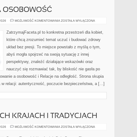
A OSOBOWOŚĆ
RANDKOWANIE
 2026
MOŻLIWOŚĆ KOMENTOWANIA
ZOSTAŁA WYŁĄCZONA
A
OSOBOWOŚĆ
ZatrzymajFaceta.pl to konkretna przestrzeń dla kobiet,
które chcą zrozumieć temat uczuć i budować zdrowy
układ bez presji. To miejsce powstało z myślą o tym,
abyś mogła spojrzeć na swoją sytuację z innej
perspektywy, znaleźć działające wskazówki oraz
nauczyć się rozmawiać tak, by bliskość nie gasła po
owanie a osobowość i Relacje na odległość. Strona skupia
 w relacji: autentyczność, poczucie bezpieczeństwa, a […]
CH KRAJACH I TRADYCJACH
TANIEC
 2026
MOŻLIWOŚĆ KOMENTOWANIA
ZOSTAŁA WYŁĄCZONA
W
RÓŻNYCH
KRAJACH