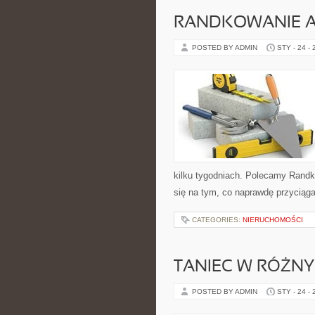
RANDKOWANIE 
POSTED BY ADMIN
STY - 24 -
kilku tygodniach. Polecamy Randk
się na tym, co naprawdę przyciąga
CATEGORIES:
NIERUCHOMOŚCI
TANIEC W RÓŻNY
POSTED BY ADMIN
STY - 24 -