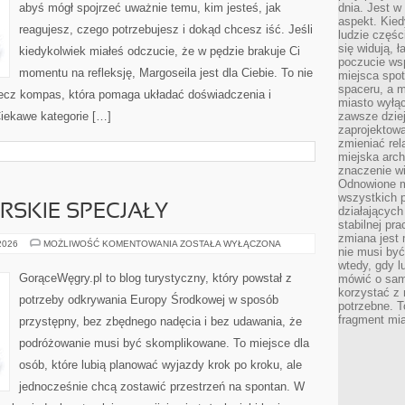
abyś mógł spojrzeć uważnie temu, kim jesteś, jak
dnia. Jest w
aspekt. Kied
reagujesz, czego potrzebujesz i dokąd chcesz iść. Jeśli
ludzie częś
się widują, 
kiedykolwiek miałeś odczucie, że w pędzie brakuje Ci
poczucie wsp
momentu na refleksję, Margoseila jest dla Ciebie. To nie
miejsca spo
spaceru, a m
 lecz kompas, która pomaga układać doświadczenia i
miasto wyłąc
Ciekawe kategorie […]
zawsze dziej
zaprojektowa
zmieniać rel
miejska arch
znaczenie w
Odnowione mi
wszystkich 
RSKIE SPECJAŁY
działających 
stabilnej pr
zmiana jest 
KUCHNIA
 2026
MOŻLIWOŚĆ KOMENTOWANIA
ZOSTAŁA WYŁĄCZONA
nie musi być
I
WĘGIERSKIE
wtedy, gdy l
SPECJAŁY
GorąceWęgry.pl to blog turystyczny, który powstał z
mówić o same
korzystać z 
potrzeby odkrywania Europy Środkowej w sposób
potrzebne. T
fragment mia
przystępny, bez zbędnego nadęcia i bez udawania, że
podróżowanie musi być skomplikowane. To miejsce dla
osób, które lubią planować wyjazdy krok po kroku, ale
jednocześnie chcą zostawić przestrzeń na spontan. W