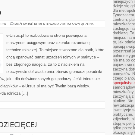
mniejszych m
dzieje się g
dla metropol
O
Tymczasem 
centrum, pla
mieszkańcom
PSZCZELARSTWO
 2026
MOŻLIWOŚĆ KOMENTOWANIA
ZOSTAŁA WYŁĄCZONA
zasługuje na
drobiazg. T
e-Ursus.pl to rozbudowana strona poświęcona
miejscu na 
to, jak odmi
maszynom uciągowym oraz szeroko rozumianej
opisują swoj
technice rolniczej. To miejsce stworzone dla osób, które
przestrzeń j
pełne rezygn
chcą opanować temat urządzeń rolnych w praktyce –
nie ma po co
bez zbędnego nadęcia, za to z naciskiem na
pojawia się
zaczyna dot
rzeczywiste doświadczenia. Serwis gromadzi poradniki
pomysłów. N
czego plano
w, jak i dla doświadczonych gospodarzy. Jeśli interesuje
specjalistyc
t ciągników – e-Ursus.pl ma być Twoim bazą wiedzy.
samorządowi 
mieszkańcy,
łda rolnicza […]
zaczynają 
okolicę. Nie
rewitalizac
inwestycje s
praktyczne. 
zdjęciach, a
stoją w pełn
DZIECIĘCEJ
tylko przez 
okazuje się 