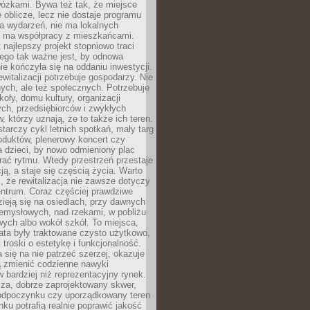
wózkami. Bywa też tak, że miejsce
 oblicze, lecz nie dostaje programu
a wydarzeń, nie ma lokalnych
ie ma współpracy z mieszkańcami.
najlepszy projekt stopniowo traci
tego tak ważne jest, by odnowa
nie kończyła się na oddaniu inwestycji.
ewitalizacji potrzebuje gospodarzy. Nie
nych, ale też społecznych. Potrzebuje
zkoły, domu kultury, organizacji
ch, przedsiębiorców i zwykłych
 którzy uznają, że to także ich teren.
arczy cykl letnich spotkań, mały targ
oduktów, plenerowy koncert czy
a dzieci, by nowo odmieniony plac
rać rytmu. Wtedy przestrzeń przestaje
ją, a staje się częścią życia. Warto
, że rewitalizacja nie zawsze dotyczy
entrum. Coraz częściej prawdziwe
ieją się na osiedlach, przy dawnych
zemysłowych, nad rzekami, w pobliżu
owych albo wokół szkół. To miejsca,
lata były traktowane czysto użytkowo,
 troski o estetykę i funkcjonalność.
się na nie patrzeć szerzej, okazuje
ą zmienić codzienne nawyki
bardziej niż reprezentacyjny rynek.
za, dobrze zaprojektowany skwer,
 odpoczynku czy uporządkowany teren
nku potrafią realnie poprawić jakość