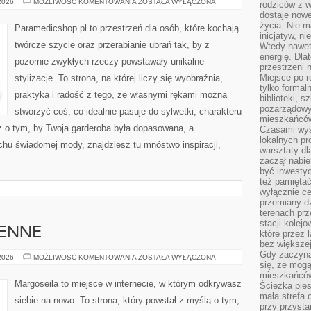
SZYCIE
 2026
MOŻLIWOŚĆ KOMENTOWANIA
ZOSTAŁA WYŁĄCZONA
rodziców z 
ODZIEŻY
dostaje nowe
DZIECIĘCEJ
życia. Nie m
Paramedicshop.pl to przestrzeń dla osób, które kochają
inicjatyw, n
twórcze szycie oraz przerabianie ubrań tak, by z
Wtedy nawet 
energię. Dla
pozornie zwykłych rzeczy powstawały unikalne
przestrzeni 
Miejsce po r
stylizacje. To strona, na której liczy się wyobraźnia,
tylko formal
praktyka i radość z tego, że własnymi rękami można
biblioteki, s
pozarządowy
stworzyć coś, co idealnie pasuje do sylwetki, charakteru
mieszkańców,
z o tym, by Twoja garderoba była dopasowana, a
Czasami wyst
lokalnych pr
chu świadomej mody, znajdziesz tu mnóstwo inspiracji,
warsztaty dl
zaczął nabie
być inwestyc
też pamiętać
wyłącznie c
przemiany dz
terenach pr
stacji kolej
ENNE
które przez 
bez większej
Gdy zaczyna 
HOROSKOPY
 2026
MOŻLIWOŚĆ KOMENTOWANIA
ZOSTAŁA WYŁĄCZONA
się, że mog
DZIENNE
mieszkańców 
Margoseila to miejsce w internecie, w którym odkrywasz
Ścieżka pies
mała strefa
siebie na nowo. To strona, który powstał z myślą o tym,
przy przysta