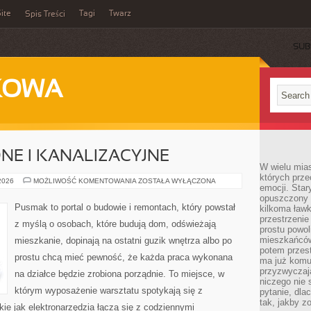
ite
Tagi
Twarz
Spis Treści
SUB
KOWA
NE I KANALIZACYJNE
W wielu mia
których prze
INSTALACJE
 2026
MOŻLIWOŚĆ KOMENTOWANIA
ZOSTAŁA WYŁĄCZONA
emocji. Star
WODNE
I
opuszczony 
KANALIZACYJNE
Pusmak to portal o budowie i remontach, który powstał
kilkoma ławk
przestrzenie
z myślą o osobach, które budują dom, odświeżają
prostu powol
mieszkańców
mieszkanie, dopinają na ostatni guzik wnętrza albo po
potem przest
prostu chcą mieć pewność, że każda praca wykonana
ma już komu
przyzwyczaja
na działce będzie zrobiona porządnie. To miejsce, w
niczego nie 
którym wyposażenie warsztatu spotykają się z
pytanie, dla
tak, jakby z
kie jak elektronarzędzia łączą się z codziennymi