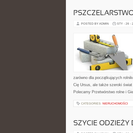
PSZCZELARSTW
POSTED BY ADMIN
STY - 26 -
zarówno dla początkujących rolnikó
Cię Ursus, ale także szeroki świa
Polecamy Przetwórstwo rolne i Gie
CATEGORIES:
NIERUCHOMOŚCI
SZYCIE ODZIEŻY 