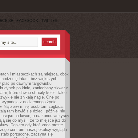
SCRIBE
FACEBOOK
TWITTER
stach i miasteczkach są miejsca, obok
chodzi się latami bez większych
y plac po dawnym targowisku,
budynek po kinie, zaniedbany skwer z
ami, które dawno straciły kolor. Takie
 zwykle nie znikają nagle. One po
i wypadają z codziennego życia
. Najpierw mniej osób tam zagląda,
ają tam bawić się dzieci, później nie
 usiąść na ławce, a na końcu wszyscy
ją się do myśli, że to miejsce już do
służy. Dopiero gdy ktoś zada proste
czego centrum naszej okolicy wygląda
ostało porzucone, zaczyna się