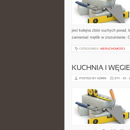
jest kolejna zbiór suchych porad,
zamieniać mętlik w zrozumienie. 
CATEGORIES:
NIERUCHOMOŚCI
KUCHNIA I WĘGIE
POSTED BY ADMIN
STY - 25 -