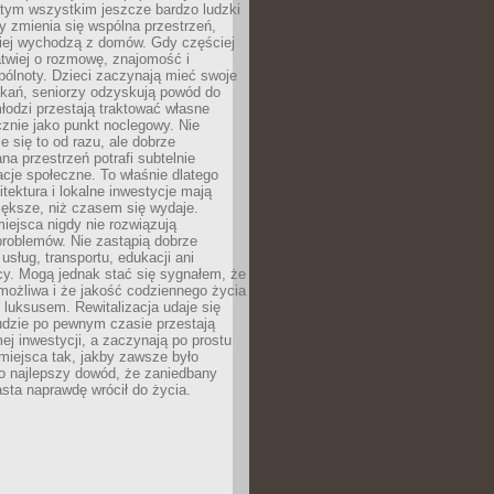
 tym wszystkim jeszcze bardzo ludzki
y zmienia się wspólna przestrzeń,
ciej wychodzą z domów. Gdy częściej
łatwiej o rozmowę, znajomość i
ólnoty. Dzieci zaczynają mieć swoje
tkań, seniorzy odzyskują powód do
łodzi przestają traktować własne
znie jako punkt noclegowy. Nie
e się to od razu, ale dobrze
na przestrzeń potrafi subtelnie
acje społeczne. To właśnie dlatego
itektura i lokalne inwestycje mają
iększe, niż czasem się wydaje.
ejsca nigdy nie rozwiązują
problemów. Nie zastąpią dobrze
usług, transportu, edukacji ani
acy. Mogą jednak stać się sygnałem, że
możliwa i że jakość codziennego życia
 luksusem. Rewitalizacja udaje się
udzie po pewnym czasie przestają
j inwestycji, a zaczynają po prostu
miejsca tak, jakby zawsze było
o najlepszy dowód, że zaniedbany
sta naprawdę wrócił do życia.