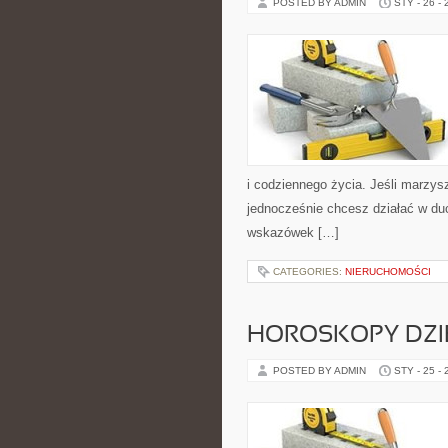
POSTED BY ADMIN
STY - 26 -
i codziennego życia. Jeśli marzys
jednocześnie chcesz działać w du
wskazówek […]
CATEGORIES:
NIERUCHOMOŚCI
HOROSKOPY DZI
POSTED BY ADMIN
STY - 25 -