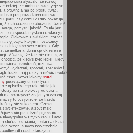
iejscowości słyszało, że rozwój
dzie indziej. Że ambitne inwestycje są
ii, a prowincja ma po prostu trwać.
dobrze przeprowadzona odnowa
cu, parku czy domu kultury pokazuje
, że ich codzienne otoczenie również
 uwagę, pomysł i jakość. To nie jest
o zmienia sposób myślenia o własnym
mapie. Ciekawym zjawiskiem jest też
enia się język, którym mieszkańcy
ą dzielnicę albo swoje miasto. Gdy
est zaniedbana, dominują określenia
acji. Mówi się, że tam nic nie ma, że
 chodzić, że kiedyś było lepiej. Kiedy
 odnowiona przestrzeń, rozmowa
yczyć wydarzeń, spotkań, spacerów i
agle ludzie mają o czym mówić i wokół
wać czas. Nawet lokalny
portal
zny
poświęcony urbanistyce i
nie opisałby tego tak trafnie jak
 którzy po raz pierwszy od dawna
z dumą pokazywać znajomym własną
 znaczy to oczywiście, że każda
ja kończy się sukcesem. Czasem
ą zbyt efektowne, a zbyt mało
Pojawia się przestrzeń piękna na
le niewygodna w użytkowaniu. Ławki
ym słońcu bez cienia, fontanna działa
krótki sezon, a nowa nawierzchnia
kłopotliwa dla osób starszych i