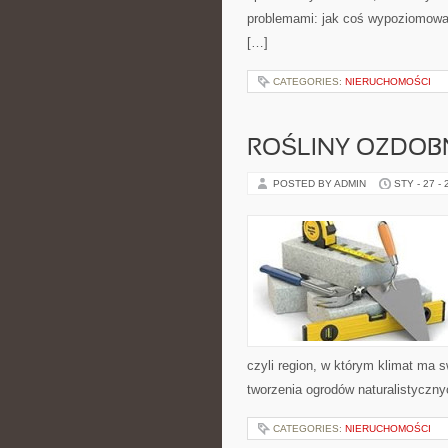
problemami: jak coś wypoziomować
[…]
CATEGORIES:
NIERUCHOMOŚCI
ROŚLINY OZDOB
POSTED BY ADMIN
STY - 27 -
czyli region, w którym klimat ma 
tworzenia ogrodów naturalistyczn
CATEGORIES:
NIERUCHOMOŚCI