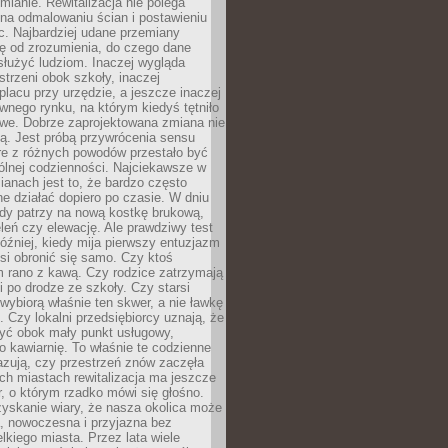
ianie. Rewitalizacja nie polega
 na odmalowaniu ścian i postawieniu
c. Najbardziej udane przemiany
ę od zrozumienia, do czego dane
łużyć ludziom. Inaczej wygląda
trzeni obok szkoły, inaczej
lacu przy urzędzie, a jeszcze inaczej
wnego rynku, na którym kiedyś tętniło
owe. Dobrze zaprojektowana zmiana nie
ją. Jest próbą przywrócenia sensu
re z różnych powodów przestało być
ólnej codzienności. Najciekawsze w
ianach jest to, że bardzo często
e działać dopiero po czasie. W dniu
żdy patrzy na nową kostkę brukową,
eleń czy elewację. Ale prawdziwy test
óźniej, kiedy mija pierwszy entuzjazm
si obronić się samo. Czy ktoś
m rano z kawą. Czy rodzice zatrzymają
i po drodze ze szkoły. Czy starsi
ybiorą właśnie ten skwer, a nie ławkę
 Czy lokalni przedsiębiorcy uznają, że
zyć obok mały punkt usługowy,
bo kawiarnię. To właśnie te codzienne
azują, czy przestrzeń znów zaczęła
ch miastach rewitalizacja ma jeszcze
, o którym rzadko mówi się głośno.
yskanie wiary, że nasza okolica może
, nowoczesna i przyjazna bez
lkiego miasta. Przez lata wiele