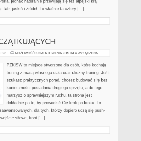
ka, jednak naturalnie przewijają się też alpejski kraj
 Tatr, jaskiń i źródeł. To właśnie ta cztery […]
OCZĄTKUJĄCYCH
TRENING
 2026
MOŻLIWOŚĆ KOMENTOWANIA
ZOSTAŁA WYŁĄCZONA
DLA
POCZĄTKUJĄCYCH
PZKiSW to miejsce stworzone dla osób, które kochają
trening z masą własnego ciała oraz uliczny trening. Jeśli
szukasz praktycznych porad, chcesz budować siłę bez
konieczności posiadania drogiego sprzętu, a do tego
marzysz o sprawniejszym ruchu, ta strona jest
dokładnie po to, by prowadzić Cię krok po kroku. To
zaawansowanych, dla tych, którzy dopiero uczą się push-
wejście siłowe, front […]