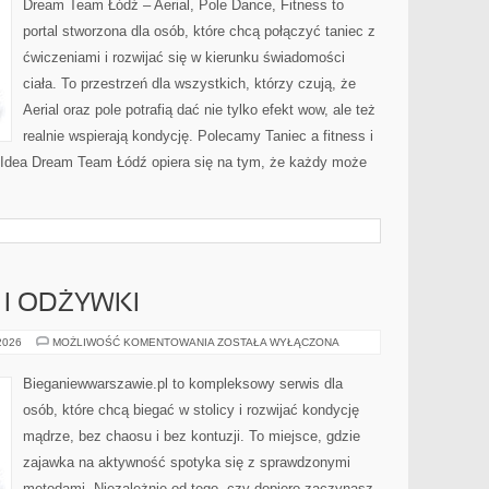
Dream Team Łódź – Aerial, Pole Dance, Fitness to
I
TRADYCJACH
portal stworzona dla osób, które chcą połączyć taniec z
ćwiczeniami i rozwijać się w kierunku świadomości
ciała. To przestrzeń dla wszystkich, którzy czują, że
Aerial oraz pole potrafią dać nie tylko efekt wow, ale też
realnie wspierają kondycję. Polecamy Taniec a fitness i
 Idea Dream Team Łódź opiera się na tym, że każdy może
I ODŻYWKI
SUPLEMENTACJA
 2026
MOŻLIWOŚĆ KOMENTOWANIA
ZOSTAŁA WYŁĄCZONA
I
ODŻYWKI
Bieganiewwarszawie.pl to kompleksowy serwis dla
osób, które chcą biegać w stolicy i rozwijać kondycję
mądrze, bez chaosu i bez kontuzji. To miejsce, gdzie
zajawka na aktywność spotyka się z sprawdzonymi
metodami. Niezależnie od tego, czy dopiero zaczynasz