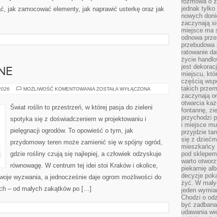
rozmowa o zm
jednak tylko
, jak zamocować elementy, jak naprawić usterkę oraz jak
nowych doni
zaczynają si
miejsce ma s
odnowa przes
przebudowa p
ratowanie da
życie handl
jest dekorac
NE
miejscu, któ
częścią wsp
takich przem
ROŚLINY
 2026
MOŻLIWOŚĆ KOMENTOWANIA
ZOSTAŁA WYŁĄCZONA
OZDOBNE
zaczynają on
otwarcia ka
Świat roślin to przestrzeń, w której pasja do zieleni
fontannę, zi
przychodzi p
spotyka się z doświadczeniem w projektowaniu i
i miejsce mu
pielęgnacji ogrodów. To opowieść o tym, jak
przyjdzie ta
się z dziećm
przydomowy teren może zamienić się w spójny ogród,
mieszkańcy w
gdzie rośliny czują się najlepiej, a człowiek odzyskuje
pod sklepem.
warto otwor
równowagę. W centrum tej idei stoi Kraków i okolice,
piekarnię al
decyzje pok
swoje wyzwania, a jednocześnie daje ogrom możliwości do
żyć. W mały
ych – od małych zakątków po […]
jeden wymiar
Chodzi o odz
być zadbana
udawania wie