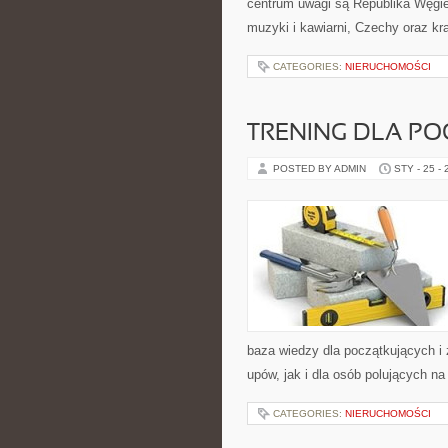
centrum uwagi są Republika Węgiers
muzyki i kawiarni, Czechy oraz kraj
CATEGORIES:
NIERUCHOMOŚCI
TRENING DLA P
POSTED BY ADMIN
STY - 25 -
baza wiedzy dla początkujących i 
upów, jak i dla osób polujących na 
CATEGORIES:
NIERUCHOMOŚCI