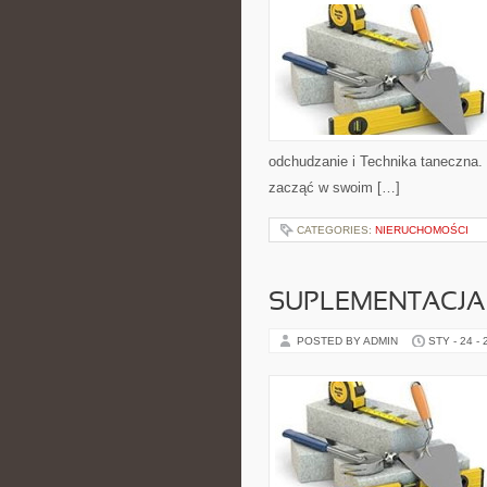
odchudzanie i Technika taneczna.
zacząć w swoim […]
CATEGORIES:
NIERUCHOMOŚCI
SUPLEMENTACJA 
POSTED BY ADMIN
STY - 24 -