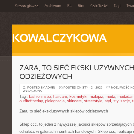
Archiwum
RL
Site
Tagi
Twa
Strona główna
Spis Treści
KOWALCZYKOWA
ZARA, TO SIEĆ EKSKLUZYWNYC
ODZIEŻOWYCH
POSTED BY ADMIN
POSTED ON STY - 2 - 2026
MOŻLIWOŚĆ K
WYŁĄCZONA
Tagi:
fashioninspo
,
haircare
,
kosmetyki
,
makijaż
,
moda
,
modadam
outfitoftheday
,
pielegnacja
,
skincare
,
streetstyle
,
styl
,
stylizacje
,
t
Zara, to sieć ekskluzywnych sklepów odzieżowych
Sklep ccc, to jeden z najwyższej jakości sklepów sprzedających b
odnaleźć w galeriach i centrach handlowych. Sklep ccc, realizuj