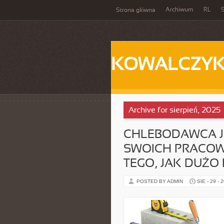
Archiwum
RL
S
Strona główna
KOWALCZY
Archive for sierpień, 2025
CHLEBODAWCA J
SWOICH PRACOW
TEGO, JAK DUŻO 
POSTED BY ADMIN
SIE - 29 - 