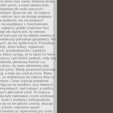
ym słońcu bez cienia, fontanna działa
krótki sezon, a nowa nawierzchnia
kłopotliwa dla osób starszych i
wózkami. Bywa też tak, że miejsce
 oblicze, lecz nie dostaje programu
a wydarzeń, nie ma lokalnych
ie ma współpracy z mieszkańcami.
najlepszy projekt stopniowo traci
tego tak ważne jest, by odnowa
nie kończyła się na oddaniu inwestycji.
ewitalizacji potrzebuje gospodarzy. Nie
nych, ale też społecznych. Potrzebuje
zkoły, domu kultury, organizacji
ch, przedsiębiorców i zwykłych
 którzy uznają, że to także ich teren.
arczy cykl letnich spotkań, mały targ
oduktów, plenerowy koncert czy
a dzieci, by nowo odmieniony plac
rać rytmu. Wtedy przestrzeń przestaje
ją, a staje się częścią życia. Warto
, że rewitalizacja nie zawsze dotyczy
entrum. Coraz częściej prawdziwe
ieją się na osiedlach, przy dawnych
zemysłowych, nad rzekami, w pobliżu
owych albo wokół szkół. To miejsca,
lata były traktowane czysto użytkowo,
 troski o estetykę i funkcjonalność.
się na nie patrzeć szerzej, okazuje
ą zmienić codzienne nawyki
bardziej niż reprezentacyjny rynek.