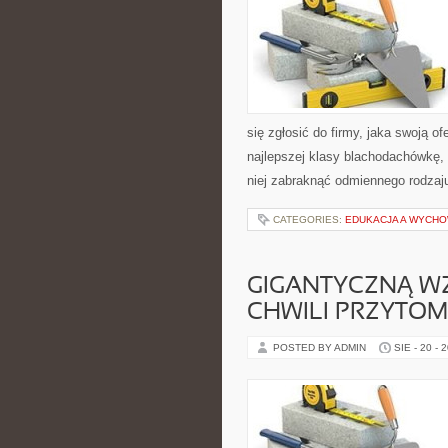
się zgłosić do firmy, jaka swoją of
najlepszej klasy blachodachówkę,
niej zabraknąć odmiennego rodzaj
CATEGORIES:
EDUKACJA A WYCHO
GIGANTYCZNĄ WZ
CHWILI PRZYTOM
POSTED BY ADMIN
SIE - 20 - 