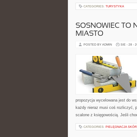
CATEGORIES:
TURYSTYKA
SOSNOWIEC TO 
MIASTO
POSTED BY ADMIN
SIE - 28 - 
propozycja wycelowana jest do ws
każdy nieraz musi coś rozliczyć, 
scalone z księgowością. Jeśli cho
CATEGORIES:
PIELĘGNACJA SKÓR