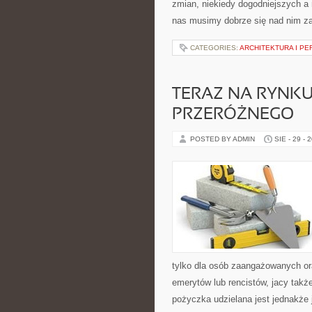
zmian, niekiedy dogodniejszych a n
nas musimy dobrze się nad nim za
CATEGORIES:
ARCHITEKTURA I P
TERAZ NA RYNK
PRZERÓŻNEGO
POSTED BY ADMIN
SIE - 29 - 
tylko dla osób zaangażowanych or
emerytów lub rencistów, jacy tak
pożyczka udzielana jest jednakże j