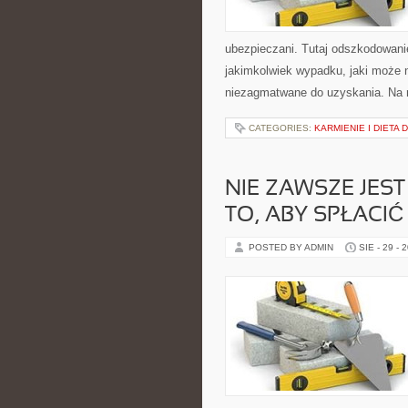
ubezpieczani. Tutaj odszkodowani
jakimkolwiek wypadku, jaki może 
niezagmatwane do uzyskania. Na 
CATEGORIES:
KARMIENIE I DIETA 
NIE ZAWSZE JEST
TO, ABY SPŁACIĆ
POSTED BY ADMIN
SIE - 29 - 