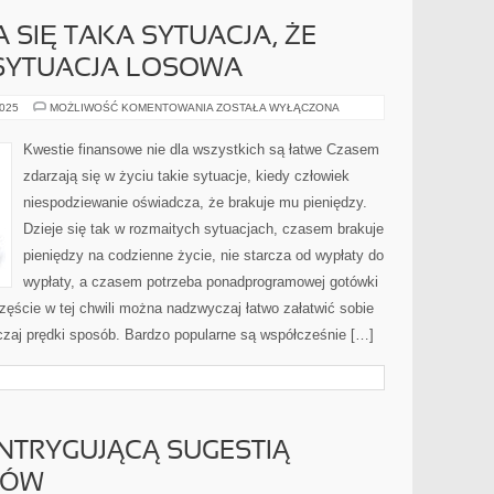
 SIĘ TAKA SYTUACJA, ŻE
 SYTUACJA LOSOWA
CZASAMI
2025
MOŻLIWOŚĆ KOMENTOWANIA
ZOSTAŁA WYŁĄCZONA
ZDARZA
SIĘ
TAKA
Kwestie finansowe nie dla wszystkich są łatwe Czasem
SYTUACJA,
ŻE
zdarzają się w życiu takie sytuacje, kiedy człowiek
PRZYDARZA
SIĘ
niespodziewanie oświadcza, że brakuje mu pieniędzy.
SYTUACJA
LOSOWA
Dzieje się tak w rozmaitych sytuacjach, czasem brakuje
pieniędzy na codzienne życie, nie starcza od wypłaty do
wypłaty, a czasem potrzeba ponadprogramowej gotówki
ęście w tej chwili można nadzwyczaj łatwo załatwić sobie
zaj prędki sposób. Bardzo popularne są współcześnie […]
INTRYGUJĄCĄ SUGESTIĄ
SÓW