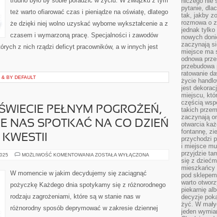
trudno było by sobie poradzić w życiu. W związku z tym
niczego nie 
OD
TEGO,
pytanie, dla
też warto ofiarować czas i pieniądze na oświatę, dlatego
JAK
tak, jakby z
DUŻO
rozmowa o zm
ICH
że dzięki niej wolno uzyskać wyborne wykształcenie a z
MA
jednak tylko
czasem i wymarzoną pracę. Specjalności i zawodów
nowych doni
zaczynają si
órych z nich rządzi deficyt pracowników, a w innych jest
miejsce ma s
odnowa przes
przebudowa p
ratowanie da
 & BY DEFAULT
życie handl
jest dekorac
miejscu, któ
częścią wsp
ŚWIECIE PEŁNYM POGROŻEŃ,
takich przem
zaczynają on
IE NAS SPOTKAĆ NA CO DZIEŃ
otwarcia ka
fontannę, zi
 KWESTII
przychodzi p
i miejsce mu
przyjdzie ta
EGZYSTUJEMY
2025
MOŻLIWOŚĆ KOMENTOWANIA
ZOSTAŁA WYŁĄCZONA
W
się z dziećm
ŚWIECIE
mieszkańcy w
PEŁNYM
W momencie w jakim decydujemy się zaciągnąć
pod sklepem.
POGROŻEŃ,
JAKIE
warto otwor
pożyczkę Każdego dnia spotykamy się z różnorodnego
SĄ
piekarnię al
W
rodzaju zagrożeniami, które są w stanie nas w
decyzje pok
STANIE
NAS
żyć. W mały
różnorodny sposób deprymować w zakresie dziennej
SPOTKAĆ
jeden wymiar
NA