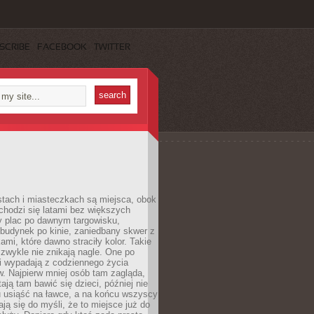
SCRIBE
FACEBOOK
TWITTER
stach i miasteczkach są miejsca, obok
chodzi się latami bez większych
y plac po dawnym targowisku,
budynek po kinie, zaniedbany skwer z
ami, które dawno straciły kolor. Takie
 zwykle nie znikają nagle. One po
i wypadają z codziennego życia
. Najpierw mniej osób tam zagląda,
ają tam bawić się dzieci, później nie
 usiąść na ławce, a na końcu wszyscy
ją się do myśli, że to miejsce już do