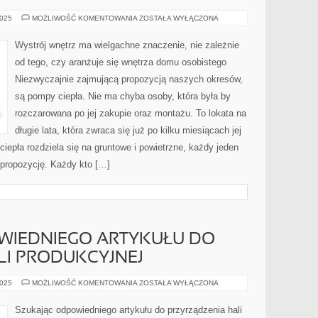
NIEZWYCZAJNIE
2025
MOŻLIWOŚĆ KOMENTOWANIA
ZOSTAŁA WYŁĄCZONA
INTRYGUJĄCĄ
SUGESTIĄ
NASZYCH
Wystrój wnętrz ma wielgachne znaczenie, nie zależnie
OKRESÓW
od tego, czy aranżuje się wnętrza domu osobistego
Niezwyczajnie zajmującą propozycją naszych okresów,
są pompy ciepła. Nie ma chyba osoby, która była by
rozczarowana po jej zakupie oraz montażu. To lokata na
długie lata, która zwraca się już po kilku miesiącach jej
epła rozdziela się na gruntowe i powietrzne, każdy jeden
 propozycję. Każdy kto […]
WIEDNIEGO ARTYKUŁU DO
LI PRODUKCYJNEJ
SZUKAJĄC
2025
MOŻLIWOŚĆ KOMENTOWANIA
ZOSTAŁA WYŁĄCZONA
ODPOWIEDNIEGO
ARTYKUŁU
DO
Szukając odpowiedniego artykułu do przyrządzenia hali
UTWORZENIA