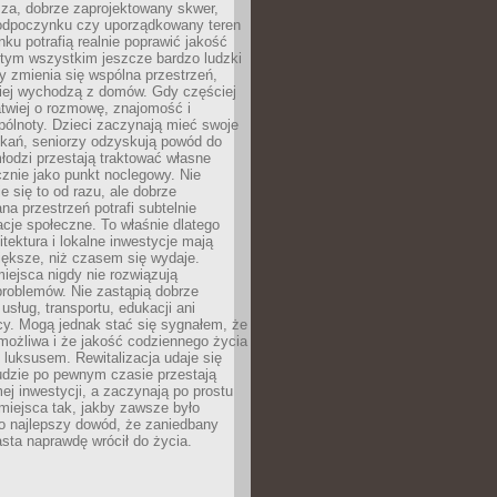
za, dobrze zaprojektowany skwer,
 odpoczynku czy uporządkowany teren
nku potrafią realnie poprawić jakość
 tym wszystkim jeszcze bardzo ludzki
y zmienia się wspólna przestrzeń,
ciej wychodzą z domów. Gdy częściej
łatwiej o rozmowę, znajomość i
ólnoty. Dzieci zaczynają mieć swoje
tkań, seniorzy odzyskują powód do
łodzi przestają traktować własne
znie jako punkt noclegowy. Nie
e się to od razu, ale dobrze
na przestrzeń potrafi subtelnie
acje społeczne. To właśnie dlatego
itektura i lokalne inwestycje mają
iększe, niż czasem się wydaje.
ejsca nigdy nie rozwiązują
problemów. Nie zastąpią dobrze
usług, transportu, edukacji ani
acy. Mogą jednak stać się sygnałem, że
możliwa i że jakość codziennego życia
 luksusem. Rewitalizacja udaje się
udzie po pewnym czasie przestają
j inwestycji, a zaczynają po prostu
miejsca tak, jakby zawsze było
o najlepszy dowód, że zaniedbany
sta naprawdę wrócił do życia.