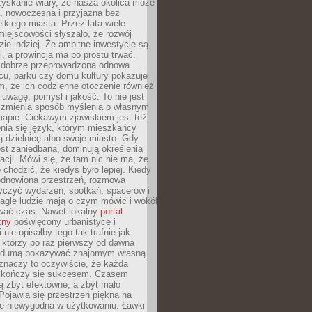
yskanie wiary, że nasza okolica może
, nowoczesna i przyjazna bez
lkiego miasta. Przez lata wiele
iejscowości słyszało, że rozwój
dzie indziej. Że ambitne inwestycje są
ii, a prowincja ma po prostu trwać.
dobrze przeprowadzona odnowa
cu, parku czy domu kultury pokazuje
, że ich codzienne otoczenie również
 uwagę, pomysł i jakość. To nie jest
o zmienia sposób myślenia o własnym
mapie. Ciekawym zjawiskiem jest też
enia się język, którym mieszkańcy
ą dzielnicę albo swoje miasto. Gdy
est zaniedbana, dominują określenia
acji. Mówi się, że tam nic nie ma, że
 chodzić, że kiedyś było lepiej. Kiedy
 odnowiona przestrzeń, rozmowa
yczyć wydarzeń, spotkań, spacerów i
agle ludzie mają o czym mówić i wokół
wać czas. Nawet lokalny
portal
zny
poświęcony urbanistyce i
nie opisałby tego tak trafnie jak
 którzy po raz pierwszy od dawna
z dumą pokazywać znajomym własną
 znaczy to oczywiście, że każda
ja kończy się sukcesem. Czasem
ą zbyt efektowne, a zbyt mało
Pojawia się przestrzeń piękna na
le niewygodna w użytkowaniu. Ławki