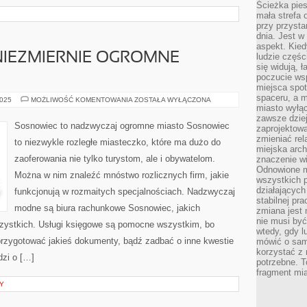
Ścieżka pies
mała strefa
przy przysta
dnia. Jest w
aspekt. Kied
NIEZMIERNIE OGROMNE
ludzie częś
się widują, 
poczucie wsp
miejsca spo
spaceru, a m
SOSNOWIEC
2025
MOŻLIWOŚĆ KOMENTOWANIA
ZOSTAŁA WYŁĄCZONA
TO
miasto wyłąc
NIEZMIERNIE
zawsze dziej
OGROMNE
Sosnowiec to nadzwyczaj ogromne miasto Sosnowiec
zaprojektowa
MIASTO
zmieniać rel
to niezwykle rozległe miasteczko, które ma dużo do
miejska arch
zaoferowania nie tylko turystom, ale i obywatelom.
znaczenie w
Odnowione mi
Można w nim znaleźć mnóstwo rozlicznych firm, jakie
wszystkich 
działających 
funkcjonują w rozmaitych specjalnościach. Nadzwyczaj
stabilnej pr
modne są biura rachunkowe Sosnowiec, jakich
zmiana jest 
nie musi być
zystkich. Usługi księgowe są pomocne wszystkim, bo
wtedy, gdy l
przygotować jakieś dokumenty, bądź zadbać o inne kwestie
mówić o same
korzystać z 
dzi o […]
potrzebne. T
fragment mia
Y