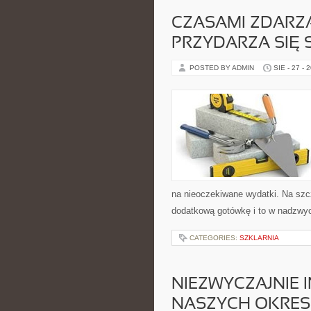
CZASAMI ZDARZA
PRZYDARZA SIĘ
POSTED BY ADMIN
SIE - 27 - 
na nieoczekiwane wydatki. Na szcz
dodatkową gotówkę i to w nadzwyc
CATEGORIES:
SZKLARNIA
NIEZWYCZAJNIE 
NASZYCH OKRE