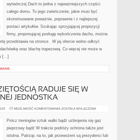
HALI
wytwórczej Dach to jedna z najważniejszych części
PRODUKCYJNEJ
całego domu. To jego zwieńczenie, jakie musi być
skonstruowane poważnie, poprawnie i z najlepszej
postaci artykułów. Szukając sprzyjającej propozycji
firmy, proponującej posługę wykończenia dachu, można
ertę przedstawia na stronce . W jej ofercie wolno odkryć
 dachówkę oraz blachę trapezową. Co więcej nie może w
u […]
WANIE
IĘTOŚCIĄ RADUJE SIĘ W
NEJ JEDNOSTKA
GIGANTYCZNĄ
2025
MOŻLIWOŚĆ KOMENTOWANIA
ZOSTAŁA WYŁĄCZONA
WZIĘTOŚCIĄ
RADUJE
SIĘ
Prócz treningów sztuk walki bądź uzbrojenia się gaz
W
CHWILI
pieprzowy bądź W trakcie podróży ochrona także jest
PRZYTOMNEJ
JEDNOSTKA
istotna. Patrząc na to, jak przewożeni są prezydenci lub