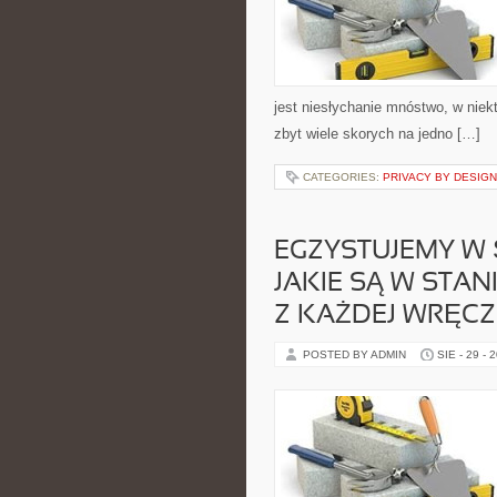
jest niesłychanie mnóstwo, w niekt
zbyt wiele skorych na jedno […]
CATEGORIES:
PRIVACY BY DESIGN
EGZYSTUJEMY W 
JAKIE SĄ W STAN
Z KAŻDEJ WRĘCZ
POSTED BY ADMIN
SIE - 29 - 