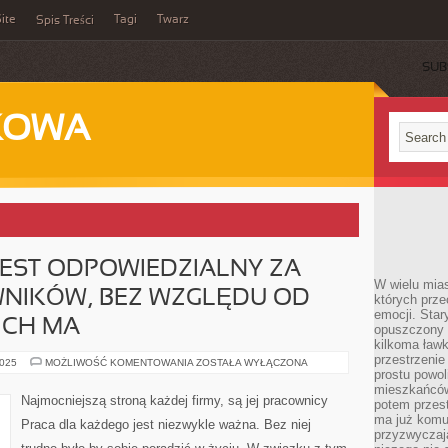
ite
Tagi
Twarz
Spis Treści
SUB
KOWA
EST ODPOWIEDZIALNY ZA
W wielu mia
NIKÓW, BEZ WZGLĘDU OD
których prze
emocji. Star
ICH MA
opuszczony 
kilkoma ławk
przestrzenie
CHLEBODAWCA
2025
MOŻLIWOŚĆ KOMENTOWANIA
ZOSTAŁA WYŁĄCZONA
JEST
prostu powol
ODPOWIEDZIALNY
mieszkańców
ZA
Najmocniejszą stroną każdej firmy, są jej pracownicy
potem przest
SWOICH
PRACOWNIKÓW,
ma już komu
Praca dla każdego jest niezwykle ważna. Bez niej
BEZ
przyzwyczaja
WZGLĘDU