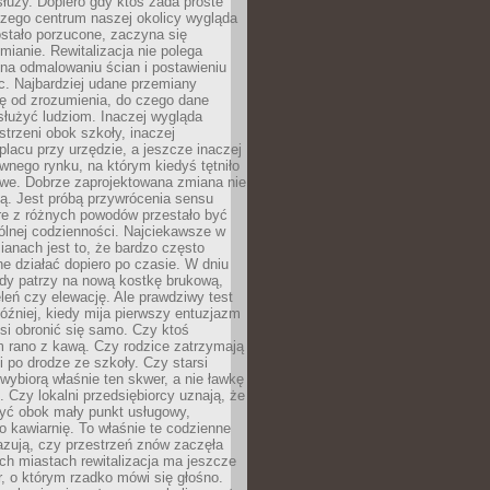
służy. Dopiero gdy ktoś zada proste
czego centrum naszej okolicy wygląda
ostało porzucone, zaczyna się
ianie. Rewitalizacja nie polega
 na odmalowaniu ścian i postawieniu
c. Najbardziej udane przemiany
ę od zrozumienia, do czego dane
łużyć ludziom. Inaczej wygląda
trzeni obok szkoły, inaczej
lacu przy urzędzie, a jeszcze inaczej
wnego rynku, na którym kiedyś tętniło
owe. Dobrze zaprojektowana zmiana nie
ją. Jest próbą przywrócenia sensu
re z różnych powodów przestało być
ólnej codzienności. Najciekawsze w
ianach jest to, że bardzo często
e działać dopiero po czasie. W dniu
żdy patrzy na nową kostkę brukową,
eleń czy elewację. Ale prawdziwy test
óźniej, kiedy mija pierwszy entuzjazm
si obronić się samo. Czy ktoś
m rano z kawą. Czy rodzice zatrzymają
i po drodze ze szkoły. Czy starsi
ybiorą właśnie ten skwer, a nie ławkę
 Czy lokalni przedsiębiorcy uznają, że
zyć obok mały punkt usługowy,
bo kawiarnię. To właśnie te codzienne
azują, czy przestrzeń znów zaczęła
ch miastach rewitalizacja ma jeszcze
, o którym rzadko mówi się głośno.