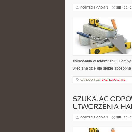
POSTED BY ADMIN
SIE - 20 - 
stosowania w mieszkaniu. Pompy ci
więc znajdzie dla siebie sposobną
CATEGORIES:
BALTICAYACHTS
SZUKAJĄC ODPO
UTWORZENIA HA
POSTED BY ADMIN
SIE - 20 - 