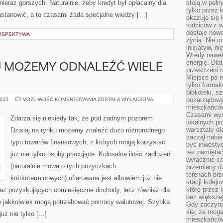
ieraz gorszych. Naturalnie, żeby kredyt był opłacalny dla
stoją w pełn
tylko przez 
stanowić, a to czasami żąda specjalne wiedzy […]
okazuje się 
rodziców z 
dostaje nowe
ERSPEKTYWA
życia. Nie m
inicjatyw, n
Wtedy nawet 
energię. Dla
U MOŻEMY ODNALEŹĆ WIELE
przestrzeni 
Miejsce po r
tylko formal
biblioteki, s
TERAZ
pozarządowy
2025
MOŻLIWOŚĆ KOMENTOWANIA
ZOSTAŁA WYŁĄCZONA
NA
mieszkańców,
RYNKU
Czasami wyst
MOŻEMY
Zdarza się niekiedy tak, że pod żadnym pozorem
ODNALEŹĆ
lokalnych pr
WIELE
warsztaty dl
Dzisiaj na rynku możemy znaleźć dużo różnorodnego
PRZERÓŻNEGO
zaczął nabie
typu towarów finansowych, z których mogą korzystać
być inwestyc
też pamiętać
już nie tylko osoby pracujące. Kolosalna ilość zadłużeń
wyłącznie c
(naturalnie mowa o tych pożyczkach
przemiany dz
terenach pr
krótkoterminowych) ofiarowana jest albowiem już nie
stacji kolej
które przez 
az pozyskujących comiesięczne dochody, lecz również dla
bez większej
że jakkolwiek mogą potrzebować pomocy walutowej. Szybka
Gdy zaczyna 
się, że mog
uż nie tylko […]
mieszkańców 