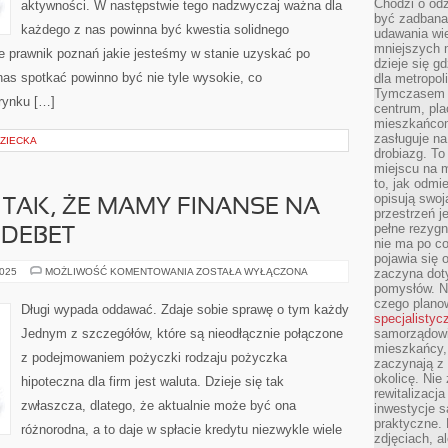
Chodzi o odz
CO
aktywności. W następstwie tego nadzwyczaj ważna dla
DZIEŃ
być zadbana
Z
każdego z nas powinna być kwestia solidnego
udawania wie
KAŻDEJ
WRĘCZ
mniejszych m
e prawnik poznań jakie jesteśmy w stanie uzyskać po
KWESTII
dzieje się g
nas spotkać powinno być nie tyle wysokie, co
dla metropol
Tymczasem 
rynku […]
centrum, pla
mieszkańcom
zasługuje na
DZIECKA
drobiazg. T
miejscu na 
to, jak odmi
opisują swoj
 TAK, ŻE MAMY FINANSE NA
przestrzeń j
pełne rezygn
 DEBET
nie ma po co
pojawia się
NIE
2025
MOŻLIWOŚĆ KOMENTOWANIA
ZOSTAŁA WYŁĄCZONA
zaczyna dot
ZAWSZE
pomysłów. N
JEST
czego plano
TAK,
Długi wypada oddawać. Zdaje sobie sprawę o tym każdy
ŻE
specjalistyc
MAMY
Jednym z szczegółów, które są nieodłącznie połączone
samorządowi 
FINANSE
mieszkańcy,
NA
z podejmowaniem pożyczki rodzaju pożyczka
TO,
zaczynają 
ABY
okolicę. Nie
hipoteczna dla firm jest waluta. Dzieje się tak
SPŁACIĆ
DEBET
rewitalizac
zwłaszcza, dlatego, że aktualnie może być ona
inwestycje s
praktyczne. 
różnorodna, a to daje w spłacie kredytu niezwykle wiele
zdjęciach, a