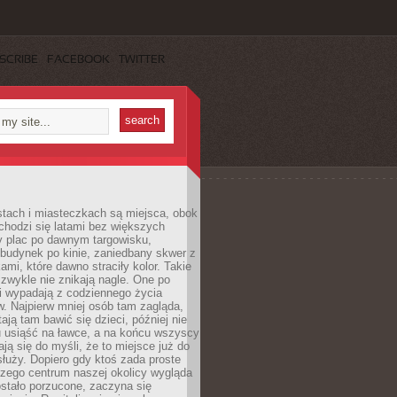
SCRIBE
FACEBOOK
TWITTER
stach i miasteczkach są miejsca, obok
chodzi się latami bez większych
y plac po dawnym targowisku,
budynek po kinie, zaniedbany skwer z
ami, które dawno straciły kolor. Takie
 zwykle nie znikają nagle. One po
i wypadają z codziennego życia
. Najpierw mniej osób tam zagląda,
ają tam bawić się dzieci, później nie
 usiąść na ławce, a na końcu wszyscy
ją się do myśli, że to miejsce już do
służy. Dopiero gdy ktoś zada proste
czego centrum naszej okolicy wygląda
ostało porzucone, zaczyna się