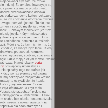
iejscowości słyszało, że rozwój
dzie indziej. Że ambitne inwestycje są
ii, a prowincja ma po prostu trwać.
dobrze przeprowadzona odnowa
cu, parku czy domu kultury pokazuje
, że ich codzienne otoczenie również
 uwagę, pomysł i jakość. To nie jest
o zmienia sposób myślenia o własnym
mapie. Ciekawym zjawiskiem jest też
enia się język, którym mieszkańcy
ą dzielnicę albo swoje miasto. Gdy
est zaniedbana, dominują określenia
acji. Mówi się, że tam nic nie ma, że
 chodzić, że kiedyś było lepiej. Kiedy
 odnowiona przestrzeń, rozmowa
yczyć wydarzeń, spotkań, spacerów i
agle ludzie mają o czym mówić i wokół
wać czas. Nawet lokalny
portal
zny
poświęcony urbanistyce i
nie opisałby tego tak trafnie jak
 którzy po raz pierwszy od dawna
z dumą pokazywać znajomym własną
 znaczy to oczywiście, że każda
ja kończy się sukcesem. Czasem
ą zbyt efektowne, a zbyt mało
Pojawia się przestrzeń piękna na
le niewygodna w użytkowaniu. Ławki
ym słońcu bez cienia, fontanna działa
krótki sezon, a nowa nawierzchnia
kłopotliwa dla osób starszych i