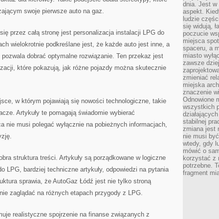
dnia. Jest w
ającym swoje pierwsze auto na gaz.
aspekt. Kied
ludzie częś
się widują, 
 przez całą stronę jest personalizacja instalacji LPG do
poczucie wsp
miejsca spo
h wielokrotnie podkreślane jest, że każde auto jest inne, a
spaceru, a m
miasto wyłąc
 pozwala dobrać optymalne rozwiązanie. Ten przekaz jest
zawsze dziej
zacji, które pokazują, jak różne pojazdy można skutecznie
zaprojektowa
zmieniać rel
miejska arch
znaczenie w
Odnowione mi
sce, w którym pojawiają się nowości technologiczne, takie
wszystkich 
wacze. Artykuły te pomagają świadomie wybierać
działających 
stabilnej pr
a nie musi polegać wyłącznie na pobieżnych informacjach,
zmiana jest 
zję.
nie musi być
wtedy, gdy l
mówić o same
dobra struktura treści. Artykuły są porządkowane w logiczne
korzystać z 
potrzebne. T
do LPG, bardziej techniczne artykuły, odpowiedzi na pytania
fragment mia
ruktura sprawia, że AutoGaz Łódź jest nie tylko stroną
rnie zaglądać na różnych etapach przygody z LPG.
je realistyczne spojrzenie na finanse związanych z