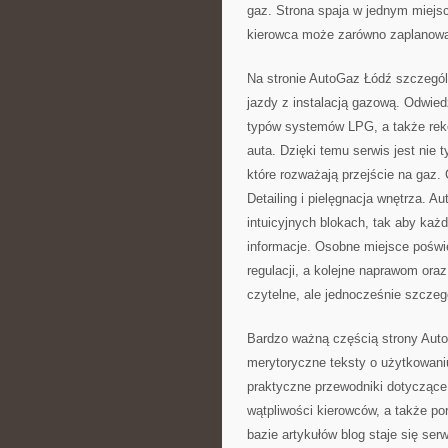
gaz. Strona spaja w jednym miejsc
kierowca może zarówno zaplanować
Na stronie AutoGaz Łódź szczegól
jazdy z instalacją gazową. Odwiedz
typów systemów LPG, a także reko
auta. Dzięki temu serwis jest nie 
które rozważają przejście na gaz.
Detailing i pielęgnacja wnętrza. A
intuicyjnych blokach, tak aby każ
informacje. Osobne miejsce poświę
regulacji, a kolejne naprawom ora
czytelne, ale jednocześnie szcze
Bardzo ważną częścią strony AutoG
merytoryczne teksty o użytkowaniu
praktyczne przewodniki dotyczące
wątpliwości kierowców, a także po
bazie artykułów blog staje się se