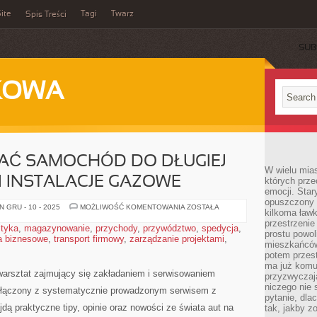
ite
Tagi
Twarz
Spis Treści
SUB
KOWA
AĆ SAMOCHÓD DO DŁUGIEJ
W wielu mia
 I INSTALACJE GAZOWE
których prze
emocji. Star
opuszczony 
JAK
 GRU - 10 - 2025
MOŻLIWOŚĆ KOMENTOWANIA
ZOSTAŁA
kilkoma ławk
PRZYGOTOWAĆ
SAMOCHÓD
przestrzenie
styka
,
magazynowanie
,
przychody
,
przywództwo
,
spedycja
,
DO
prostu powol
a biznesowe
,
transport firmowy
,
zarządzanie projektami
DŁUGIEJ
,
mieszkańców
PODRÓŻY?
I
potem przest
LPG
ma już komu
I
warsztat zajmujący się zakładaniem i serwisowaniem
przyzwyczaja
INSTALACJE
GAZOWE
niczego nie 
ołączony z systematycznie prowadzonym serwisem z
pytanie, dla
dą praktyczne tipy, opinie oraz nowości ze świata aut na
tak, jakby z