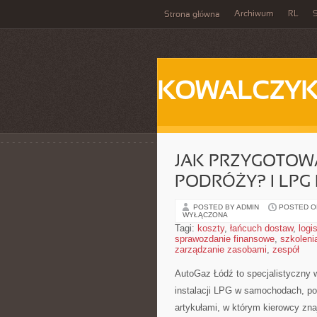
Archiwum
RL
S
Strona główna
KOWALCZY
JAK PRZYGOTOW
PODRÓŻY? I LPG
POSTED BY ADMIN
POSTED ON
WYŁĄCZONA
Tagi:
koszty
,
łańcuch dostaw
,
logi
sprawozdanie finansowe
,
szkoleni
zarządzanie zasobami
,
zespół
AutoGaz Łódź to specjalistyczny 
instalacji LPG w samochodach, p
artykułami, w którym kierowcy znaj