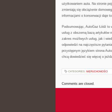
użytkowaniem auta. Na stronie poj
zmieniają się obciążenie domoweg
informacjami o konserwacji daje to
Podsumowując, AutoGaz Łódź to ws
usług z obszerną bazą artykułów n
zakres możliwych usług, jak i wied
odpowiedzi na najczęstsze pytani
przystępnym językiem strona Auto
chcą dowiedzieć się więcej o jeździ
CATEGORIES:
NIERUCHOMOŚCI
Comments are closed.