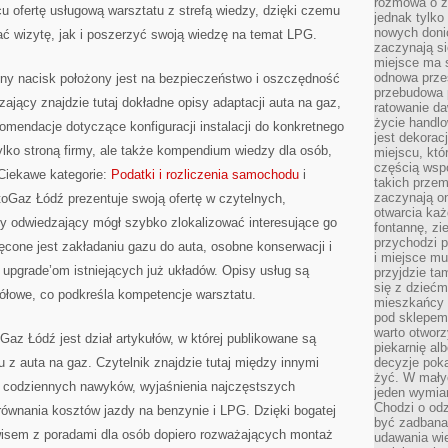
rozmowa o zm
u ofertę usługową warsztatu z strefą wiedzy, dzięki czemu
jednak tylko
nowych doni
 wizytę, jak i poszerzyć swoją wiedzę na temat LPG.
zaczynają si
miejsce ma s
odnowa przes
ny nacisk położony jest na bezpieczeństwo i oszczędność
przebudowa p
ający znajdzie tutaj dokładne opisy adaptacji auta na gaz,
ratowanie da
życie handl
mendacje dotyczące konfiguracji instalacji do konkretnego
jest dekorac
tylko stroną firmy, ale także kompendium wiedzy dla osób,
miejscu, któ
częścią wsp
 Ciekawe kategorie:
Podatki i rozliczenia samochodu
i
takich przem
zaczynają on
utoGaz Łódź prezentuje swoją ofertę w czytelnych,
otwarcia ka
dy odwiedzający mógł szybko zlokalizować interesujące go
fontannę, zi
przychodzi p
cone jest zakładaniu gazu do auta, osobne konserwacji i
i miejsce mu
z upgrade’om istniejących już układów. Opisy usług są
przyjdzie ta
się z dziećm
gółowe, co podkreśla kompetencje warsztatu.
mieszkańcy w
pod sklepem.
warto otwor
az Łódź jest dział artykułów, w której publikowane są
piekarnię al
 z auta na gaz. Czytelnik znajdzie tutaj między innymi
decyzje pok
żyć. W mały
 codziennych nawyków, wyjaśnienia najczęstszych
jeden wymiar
Chodzi o odz
równania kosztów jazdy na benzynie i LPG. Dzięki bogatej
być zadbana
rwisem z poradami dla osób dopiero rozważających montaż
udawania wie