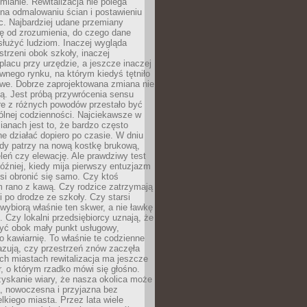
ianie. Rewitalizacja nie polega
 na odmalowaniu ścian i postawieniu
c. Najbardziej udane przemiany
ę od zrozumienia, do czego dane
łużyć ludziom. Inaczej wygląda
trzeni obok szkoły, inaczej
lacu przy urzędzie, a jeszcze inaczej
wnego rynku, na którym kiedyś tętniło
owe. Dobrze zaprojektowana zmiana nie
ją. Jest próbą przywrócenia sensu
re z różnych powodów przestało być
ólnej codzienności. Najciekawsze w
ianach jest to, że bardzo często
e działać dopiero po czasie. W dniu
żdy patrzy na nową kostkę brukową,
eleń czy elewację. Ale prawdziwy test
óźniej, kiedy mija pierwszy entuzjazm
si obronić się samo. Czy ktoś
m rano z kawą. Czy rodzice zatrzymają
i po drodze ze szkoły. Czy starsi
ybiorą właśnie ten skwer, a nie ławkę
 Czy lokalni przedsiębiorcy uznają, że
zyć obok mały punkt usługowy,
bo kawiarnię. To właśnie te codzienne
azują, czy przestrzeń znów zaczęła
ch miastach rewitalizacja ma jeszcze
, o którym rzadko mówi się głośno.
yskanie wiary, że nasza okolica może
, nowoczesna i przyjazna bez
lkiego miasta. Przez lata wiele