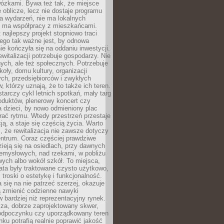
wózkami. Bywa też tak, że miejsce
 oblicze, lecz nie dostaje programu
a wydarzeń, nie ma lokalnych
ie ma współpracy z mieszkańcami.
najlepszy projekt stopniowo traci
tego tak ważne jest, by odnowa
nie kończyła się na oddaniu inwestycji.
ewitalizacji potrzebuje gospodarzy. Nie
nych, ale też społecznych. Potrzebuje
zkoły, domu kultury, organizacji
ch, przedsiębiorców i zwykłych
 którzy uznają, że to także ich teren.
arczy cykl letnich spotkań, mały targ
oduktów, plenerowy koncert czy
a dzieci, by nowo odmieniony plac
rać rytmu. Wtedy przestrzeń przestaje
ją, a staje się częścią życia. Warto
, że rewitalizacja nie zawsze dotyczy
entrum. Coraz częściej prawdziwe
ieją się na osiedlach, przy dawnych
zemysłowych, nad rzekami, w pobliżu
owych albo wokół szkół. To miejsca,
lata były traktowane czysto użytkowo,
 troski o estetykę i funkcjonalność.
się na nie patrzeć szerzej, okazuje
ą zmienić codzienne nawyki
bardziej niż reprezentacyjny rynek.
za, dobrze zaprojektowany skwer,
 odpoczynku czy uporządkowany teren
nku potrafią realnie poprawić jakość