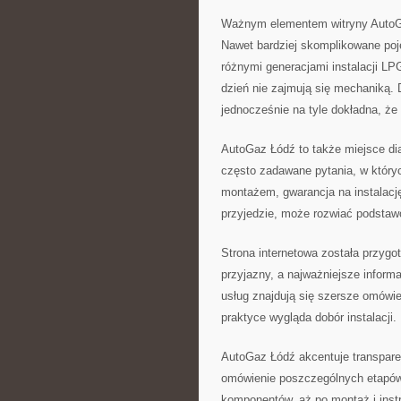
Ważnym elementem witryny AutoGa
Nawet bardziej skomplikowane poj
różnymi generacjami instalacji LP
dzień nie zajmują się mechaniką. 
jednocześnie na tyle dokładna, że 
AutoGaz Łódź to także miejsce dia
często zadawane pytania, w który
montażem, gwarancja na instalacj
przyjedzie, może rozwiać podstaw
Strona internetowa została przygo
przyjazny, a najważniejsze infor
usług znajdują się szersze omówie
praktyce wygląda dobór instalacji.
AutoGaz Łódź akcentuje transpare
omówienie poszczególnych etapów 
komponentów, aż po montaż i instru