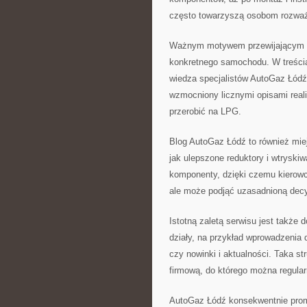
często towarzyszą osobom rozważ
Ważnym motywem przewijającym się
konkretnego samochodu. W treściac
wiedza specjalistów AutoGaz Łódź
wzmocniony licznymi opisami reali
przerobić na LPG.
Blog AutoGaz Łódź to również miej
jak ulepszone reduktory i wtryski
komponenty, dzięki czemu kierowc
ale może podjąć uzasadnioną decy
Istotną zaletą serwisu jest także 
działy, na przykład wprowadzenia 
czy nowinki i aktualności. Taka st
firmową, do którego można regula
AutoGaz Łódź konsekwentnie promu