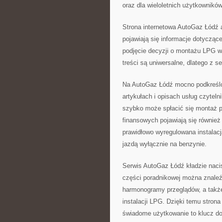
oraz dla wieloletnich użytkowników
Strona internetowa AutoGaz Łódź a
pojawiają się informacje dotycząc
podjęcie decyzji o montażu LPG w
treści są uniwersalne, dlatego z s
Na AutoGaz Łódź mocno podkreślo
artykułach i opisach usług czyteln
szybko może spłacić się montaż 
finansowych pojawiają się również
prawidłowo wyregulowana instala
jazdą wyłącznie na benzynie.
Serwis AutoGaz Łódź kładzie nacis
części poradnikowej można znale
harmonogramy przeglądów, a takż
instalacji LPG. Dzięki temu stron
świadome użytkowanie to klucz do