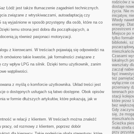
rodziców z 
dostaje nowe
z Łódź jest także tłumaczenie zagadnień technicznych.
życia. Nie m
ęcia związane z wtryskiwaczami, autoadaptacją czy
inicjatyw, n
Wtedy nawet 
G są wyjaśnione w sposób przystępny dla osób, które na co
energię. Dla
przestrzeni 
Dzięki temu strona jest dobra dla początkujących, a
Miejsce po r
docenią ją również pasjonaci motoryzacji.
tylko formal
biblioteki, s
pozarządowy
logu z kierowcami. W treściach pojawiają się odpowiedzi na
mieszkańców,
Czasami wyst
ch omówiono takie kwestie, jak formalności związane z
lokalnych pr
ę czy wpływ LPG na silnik. Dzięki temu użytkownik, zanim
warsztaty dl
zaczął nabie
owe wątpliwości.
być inwestyc
też pamiętać
wyłącznie c
towana z myślą o komforcie użytkownika. Układ treści jest
przemiany dz
macje o dostępnych usługach są łatwo dostępne. Obok opisów
terenach pr
stacji kolej
nia w formie dłuższych artykułów, które pokazują, jak w
które przez 
bez większej
Gdy zaczyna 
się, że mog
mieszkańców 
ntność w relacji z klientem. W treściach można znaleźć
Ścieżka pies
pracy, od rozmowy z klientem, poprzez dobór
mała strefa
przy przysta
ktaż dla kierowcy. Takie podejście obala stereotypy, które