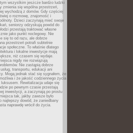
 tym wszystkim jeszcze bardzo ludzki
y zmienia się wspólna przestrzeń,
ciej wychodzą z domów. Gdy częściej
łatwiej o rozmowę, znajomość i
ólnoty. Dzieci zaczynają mieć swoje
tkań, seniorzy odzyskują powód do
łodzi przestają traktować własne
znie jako punkt noclegowy. Nie
e się to od razu, ale dobrze
na przestrzeń potrafi subtelnie
acje społeczne. To właśnie dlatego
itektura i lokalne inwestycje mają
iększe, niż czasem się wydaje.
ejsca nigdy nie rozwiązują
problemów. Nie zastąpią dobrze
usług, transportu, edukacji ani
acy. Mogą jednak stać się sygnałem, że
możliwa i że jakość codziennego życia
 luksusem. Rewitalizacja udaje się
udzie po pewnym czasie przestają
j inwestycji, a zaczynają po prostu
miejsca tak, jakby zawsze było
o najlepszy dowód, że zaniedbany
sta naprawdę wrócił do życia.