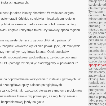
mniejszych m
 instalacji gazowych.
dzieje się g
dla metropol
Tymczasem 
kcentuje także lokalny charakter. W treściach często
centrum, pla
e aglomeracji łódzkiej, co ułatwia mieszkańcom regionu
mieszkańcom
zasługuje na
 pobliskim serwisie. Jednocześnie publikowane na blogu
drobiazg. T
miejscu na 
erwisu chętnie korzystają także użytkownicy spoza regionu.
to, jak odmi
opisują swoj
przestrzeń j
ne są zalety płynące z wyboru LPG jako paliwa. W
pełne rezygn
ik znajdzie konkretne wyliczenia pokazujące, jak relatywnie
nie ma po co
pojawia się
przy normalnym użytkowaniu auta. Obok aspektów
zaczyna dot
 wątki środowiskowe, podkreślające, że dobrze dobrana i
pomysłów. N
czego plano
cja LPG pomaga zmniejszyć ślad węglowy w porównaniu z
specjalistyc
samorządowi 
mieszkańcy,
zaczynają 
k na odpowiedzialne korzystanie z instalacji gazowych. W
okolicę. Nie
rewitalizac
źć szczegółowe opisy zaleceń przeglądowych,
inwestycje s
praktyczne. 
e wskazówki, jak rozpoznać pierwsze symptomy problemów
zdjęciach, a
a uświadamia kierowców, pokazując, że regularny serwis i
stoją w pełn
tylko przez 
 bezproblemowej jazdy na gazie.
okazuje się 