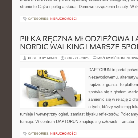
stronie to Ciąża i połóg a skóra i Domowe urządzenia beauty. W 
CATEGORIES:
NIERUCHOMOŚCI
PIŁKA RĘCZNA MŁODZIEŻOWA I 
NORDIC WALKING I MARSZE SP
POSTED BY ADMIN
GRU - 21 - 2025
MOŻLIWOŚĆ KOMENTOWA
DAPTORUN to portal poświ
niezawodowemu, alternatyw
frajdzie z grania. To platfo
spotyka się z głodem wiedzy
zamienić się w relację z dr
o tych, którzy wybierają lo
turnieje i wewnętrzny ogień, zamiast błysku reflektorów. Polecamy: 
turnieje. W centrum DAPTORUN znajduje się człowiek – amator –
CATEGORIES:
NIERUCHOMOŚCI