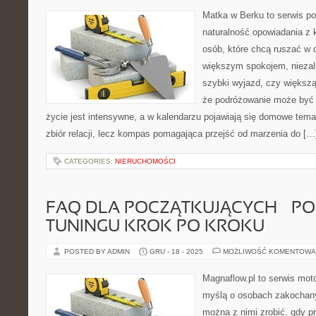
Matka w Berku to serwis po
naturalność opowiadania z 
osób, które chcą ruszać w d
większym spokojem, niezale
szybki wyjazd, czy większą
że podróżowanie może być 
życie jest intensywne, a w kalendarzu pojawiają się domowe temat
zbiór relacji, lecz kompas pomagająca przejść od marzenia do […
CATEGORIES:
NIERUCHOMOŚCI
FAQ DLA POCZĄTKUJĄCYCH – P
TUNINGU KROK PO KROKU
POSTED BY ADMIN
GRU - 18 - 2025
MOŻLIWOŚĆ KOMENTOWA
Magnaflow.pl to serwis moto
myślą o osobach zakochany
można z nimi zrobić, gdy p