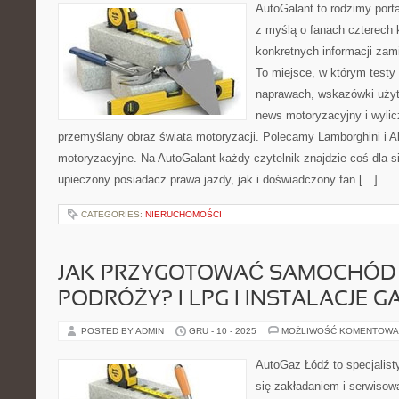
AutoGalant to rodzimy port
z myślą o fanach czterech 
konkretnych informacji zam
To miejsce, w którym testy
naprawach, wskazówki użyt
news motoryzacyjny i wylic
przemyślany obraz świata motoryzacji. Polecamy Lamborghini i A
motoryzacyjne. Na AutoGalant każdy czytelnik znajdzie coś dla s
upieczony posiadacz prawa jazdy, jak i doświadczony fan […]
CATEGORIES:
NIERUCHOMOŚCI
JAK PRZYGOTOWAĆ SAMOCHÓD 
PODRÓŻY? I LPG I INSTALACJE 
POSTED BY ADMIN
GRU - 10 - 2025
MOŻLIWOŚĆ KOMENTOWA
AutoGaz Łódź to specjalist
się zakładaniem i serwisow