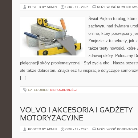
POSTED BY ADMIN
GRU - 11 - 2025
MOŻLIWOŚĆ KOMENTOWA
Świat Piękna to blog, które
zachwytu nad światem urod
online, który poświęcony jes
Znajdziesz tu sekrety, jak
także testy nowości, które 
zdrowej skóry. Polecamy D
pielęgnacji skóry problematycznej i Styl życia eko . Nasza przest
ale także dobrostan. Znajdziesz tu inspiracje dotyczące samoroz
[…]
CATEGORIES:
NIERUCHOMOŚCI
VOLVO I AKCESORIA I GADŻETY
MOTORYZACYJNE
POSTED BY ADMIN
GRU - 11 - 2025
MOŻLIWOŚĆ KOMENTOWA