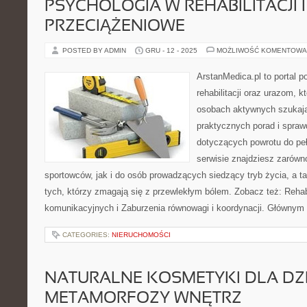
PSYCHOLOGIA W REHABILITACJI 
PRZECIĄŻENIOWE
POSTED BY ADMIN
GRU - 12 - 2025
MOŻLIWOŚĆ KOMENTOWA
ArstanMedica.pl to portal 
rehabilitacji oraz urazom, k
osobach aktywnych szukając
praktycznych porad i spra
dotyczących powrotu do pe
serwisie znajdziesz zarówn
sportowców, jak i do osób prowadzących siedzący tryb życia, a t
tych, którzy zmagają się z przewlekłym bólem. Zobacz też: Rehab
komunikacyjnych i Zaburzenia równowagi i koordynacji. Głównym
CATEGORIES:
NIERUCHOMOŚCI
NATURALNE KOSMETYKI DLA DZIE
METAMORFOZY WNĘTRZ