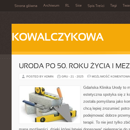
Archiwum
RL
Site
Tagi
Twa
Strona główna
Spis Treści
KOWALCZYKOWA
URODA PO 50. ROKU ŻYCIA I ME
POSTED BY ADMIN
GRU - 21 - 2025
MOŻLIWOŚĆ KOMENTOWA
Gdańska Klinika Urody to 
estetyczna spotyka się z ko
została pomyślana jako ko
chcą lepiej zrozumieć potrz
podejmować dobrze przemy
terapii. To nie jest tylko zb
mapa możliwości, dzięki której łatwiej dopasować pielęgnację do 