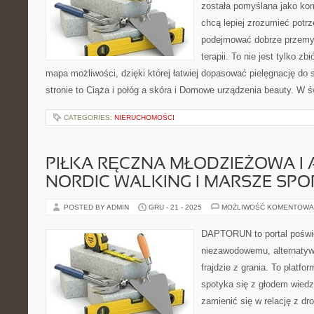
została pomyślana jako ko
chcą lepiej zrozumieć potrz
podejmować dobrze przemy
terapii. To nie jest tylko zb
mapa możliwości, dzięki której łatwiej dopasować pielęgnację do 
stronie to Ciąża i połóg a skóra i Domowe urządzenia beauty. W 
CATEGORIES:
NIERUCHOMOŚCI
PIŁKA RĘCZNA MŁODZIEŻOWA I 
NORDIC WALKING I MARSZE SP
POSTED BY ADMIN
GRU - 21 - 2025
MOŻLIWOŚĆ KOMENTOWA
DAPTORUN to portal poświ
niezawodowemu, alternatyw
frajdzie z grania. To platfo
spotyka się z głodem wiedzy
zamienić się w relację z dr