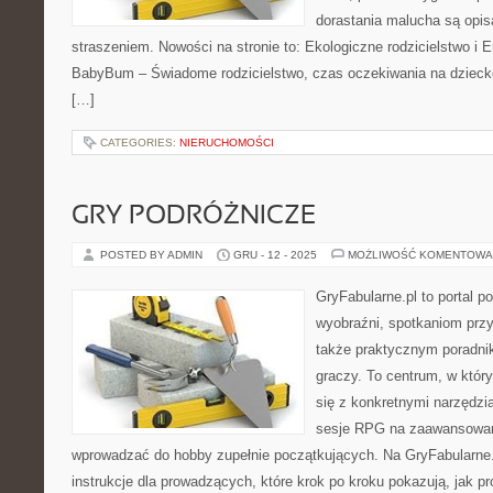
dorastania malucha są opis
straszeniem. Nowości na stronie to: Ekologiczne rodzicielstwo i E
BabyBum – Świadome rodzicielstwo, czas oczekiwania na dziecko
[…]
CATEGORIES:
NIERUCHOMOŚCI
GRY PODRÓŻNICZE
POSTED BY ADMIN
GRU - 12 - 2025
MOŻLIWOŚĆ KOMENTOWA
GryFabularne.pl to portal 
wyobraźni, spotkaniom przy
także praktycznym poradnik
graczy. To centrum, w który
się z konkretnymi narzędz
sesje RPG na zaawansowan
wprowadzać do hobby zupełnie początkujących. Na GryFabularne
instrukcje dla prowadzących, które krok po kroku pokazują, jak p