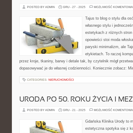
POSTED BY ADMIN
GRU - 27 - 2025
MOŻLIWOŚĆ KOMENTOWA
Tajus to blog o stylu dla o
własnego stylu i jednocześn
estetykach z różnych stron
opowieści stoi moda włoska
paryski minimalizm, ale Ta
etykietach. To raczej komp
przez kroje, tkaniny, barwy i detale tak, by czytelnik mógł przetw
dopasowywać je do własnej codzienności. Koniecznie zobacz: Mi
CATEGORIES:
NIERUCHOMOŚCI
URODA PO 50. ROKU ŻYCIA I ME
POSTED BY ADMIN
GRU - 21 - 2025
MOŻLIWOŚĆ KOMENTOWA
Gdańska Klinika Urody to 
estetyczna spotyka się z ko