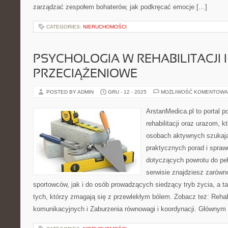
zarządzać zespołem bohaterów, jak podkręcać emocje […]
CATEGORIES:
NIERUCHOMOŚCI
PSYCHOLOGIA W REHABILITACJI 
PRZECIĄŻENIOWE
POSTED BY ADMIN
GRU - 12 - 2025
MOŻLIWOŚĆ KOMENTOWA
ArstanMedica.pl to portal 
rehabilitacji oraz urazom, k
osobach aktywnych szukając
praktycznych porad i spra
dotyczących powrotu do pe
serwisie znajdziesz zarówn
sportowców, jak i do osób prowadzących siedzący tryb życia, a t
tych, którzy zmagają się z przewlekłym bólem. Zobacz też: Rehab
komunikacyjnych i Zaburzenia równowagi i koordynacji. Głównym