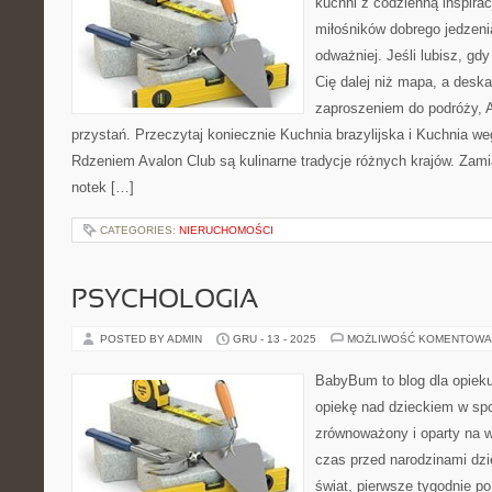
kuchni z codzienną inspirac
miłośników dobrego jedzeni
odważniej. Jeśli lubisz, gd
Cię dalej niż mapa, a deska
zaproszeniem do podróży, Av
przystań. Przeczytaj koniecznie Kuchnia brazylijska i Kuchnia w
Rdzeniem Avalon Club są kulinarne tradycje różnych krajów. Zami
notek […]
CATEGORIES:
NIERUCHOMOŚCI
PSYCHOLOGIA
POSTED BY ADMIN
GRU - 13 - 2025
MOŻLIWOŚĆ KOMENTOWA
BabyBum to blog dla opiek
opiekę nad dzieckiem w spo
zrównoważony i oparty na wi
czas przed narodzinami dzi
świat, pierwsze tygodnie po