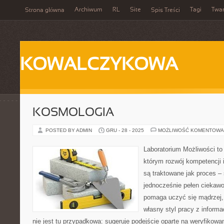
Archiwum
RL
Site
Tagi
Twa
Strona główna
Spis Treści
KOWALCZYKOWA
KOSMOLOGIA
POSTED BY ADMIN
GRU - 28 - 2025
MOŻLIWOŚĆ KOMENTOWA
Laboratorium Możliwości to 
którym rozwój kompetencji 
są traktowane jak proces –
jednocześnie pełen ciekawo
pomaga uczyć się mądrzej,
własny styl pracy z informa
nie jest tu przypadkowa: sugeruje podejście oparte na weryfikowa