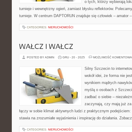
o tych, którzy wybierają lo
turnieje i wewnętrzny ogień, zamiast błysku reflektorów. Polecamy: 
turnieje. W centrum DAPTORUN znajduje się człowiek – amator –
CATEGORIES:
NIERUCHOMOŚCI
WAŁCZ I WAŁCZ
POSTED BY ADMIN
GRU - 20 - 2025
MOŻLIWOŚĆ KOMENTOWA
Silny Szczecin to internet
wokół idei, że forma nie jes
wynikiem mądrych nawyków.
myślą o osobach z Szczecin
zadbać o siebie – niezależn
zaczynają, czy mają już za 
łączy w sobie klimat aktywnych ludzi z praktycznym podejściem:
stawia na zrozumiałe wyjaśnienia i inspirację do działania. Zobac
CATEGORIES:
NIERUCHOMOŚCI