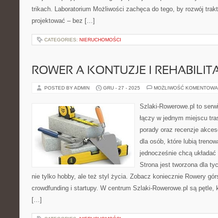
trikach. Laboratorium Możliwości zachęca do tego, by rozwój tra
projektować – bez […]
CATEGORIES:
NIERUCHOMOŚCI
ROWER A KONTUZJE I REHABILIT
POSTED BY ADMIN
GRU - 27 - 2025
MOŻLIWOŚĆ KOMENTOWA
Szlaki-Rowerowe.pl to serwi
łączy w jednym miejscu tra
porady oraz recenzje akceso
dla osób, które lubią treno
jednocześnie chcą układać
Strona jest tworzona dla ty
nie tylko hobby, ale też styl życia. Zobacz koniecznie Rowery gó
crowdfunding i startupy. W centrum Szlaki-Rowerowe.pl są pętle
[…]