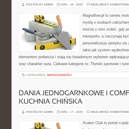
POSTED BY ADMIN
GRU - 18 - 2025
MOŻLIWOŚĆ KOMENTOWA
Magnaflow.pl to serwis moto
myślą o osobach zakochany
można z nimi zrobić, gdy p
transportu, a zaczynają by
personalizacja spotyka się
takie jak system wydechow
elementem podwozia i stają się świadomym wyborem wpływający
oraz charakter auta. Ciekawe kategorie to: Tłumiki sportowe i tun
CATEGORIES:
NIERUCHOMOŚCI
DANIA JEDNOGARNKOWE I COMF
KUCHNIA CHIŃSKA
POSTED BY ADMIN
GRU - 17 - 2025
MOŻLIWOŚĆ KOMENTOWA
Avalon Club to portal o jedz