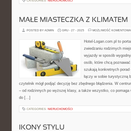
CATEGORIES:
NIERUCHOMOŚCI
MAŁE MIASTECZKA Z KLIMATEM
POSTED BY ADMIN
GRU - 27 - 2025
MOŻLIWOŚĆ KOMENTOWA
Hotel-Logan.com.pl to port
zwiedzaniu rodzimych miej
wyjazdy w sposób wygodny.
osób, które chcą poznawać 
szukają konkretnych porad 
łączy w sobie turystyczną b
czytelnik mógł podjąć decyzję bez zbędnego błądzenia. W centrum
– od rodzinnych po wyższej klasy, a także wszystko, co pomag
do […]
CATEGORIES:
NIERUCHOMOŚCI
IKONY STYLU