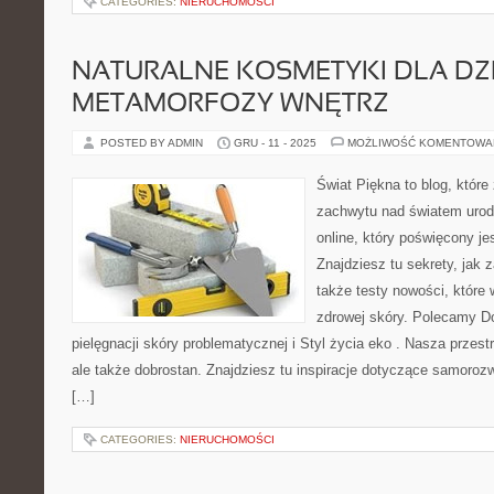
CATEGORIES:
NIERUCHOMOŚCI
NATURALNE KOSMETYKI DLA DZIE
METAMORFOZY WNĘTRZ
POSTED BY ADMIN
GRU - 11 - 2025
MOŻLIWOŚĆ KOMENTOWA
Świat Piękna to blog, które
zachwytu nad światem urod
online, który poświęcony jes
Znajdziesz tu sekrety, jak
także testy nowości, które 
zdrowej skóry. Polecamy D
pielęgnacji skóry problematycznej i Styl życia eko . Nasza przest
ale także dobrostan. Znajdziesz tu inspiracje dotyczące samoroz
[…]
CATEGORIES:
NIERUCHOMOŚCI