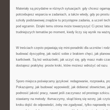
Materiały są przydatne w różnych sytuacjach: gdy chcesz ogarną
potrzebujesz wsparcia w zadaniach, a także wtedy, gdy po prostu 
szkoły podstawowej znajdzie tu przystępne zadania, a uczeń tec
pod egzamin. Dzięki temu strona może towarzyszyć Ci przez lata
trudniejszych tematów po moment, kiedy liczy się wynik na waż
W treściach często pojawiają się mini-poradniki dla uczniów i ro
budować dyscyplinę, jak radzić sobie z brakiem chęci, jak planow
kartkówek. Są też wskazówki, jak uczyć się, gdy masz mało cza
dostajesz praktykę: proste kroki, które możesz wdrożyć od razu.
Sporo miejsca poświęcamy językowi: redagowanie, rozprawka, przy
Pokazujemy, jak budować wypowiedź, jak dobierać słownictwo, jak
podnosić jakość pracy, nawet jeśli zaczynasz od prostego szkicu
stawiamy na metody: tłumaczymy, skąd biorą się wzory, jak czytać
kroku dojść do odpowiedzi, żeby nie zgadywać, tylko naprawdę 