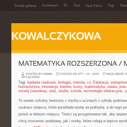
Archiwum
RL
Site
Tagi
Twa
Strona główna
Spis Treści
KOWALCZYKOWA
MATEMATYKA ROZSZERZONA / 
POSTED BY ADMIN
POSTED ON STY - 15 - 2026
MOŻLIWOŚĆ 
WYŁĄCZONA
Tagi:
badania naukowe
,
biologia
,
chemia
,
cv
,
Edukacja
,
entrepren
humanistyka
,
innowacje
,
kariera
,
kursy
,
matematyka
,
nauka
,
prac
rozwój zawodowy
,
staż
,
studia
,
szkoła
,
technologie edukacyjne
,
z
To serwis szkolny tworzony z myślą o uczniach z szkoły podstawo
szukasz miejsca, które przekłada teorię na praktykę, a do tego 
jesteś w dobrym miejscu. Treści są przygotowane tak, aby wspier
chcą zrozumieć podstawy, jak i osoby, które celują w lepsze wyn