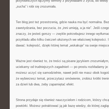
przyrodniczych łączymy terminy z przykładami z życia, bo wtedy
„sucha” i robi się zrozumiała.
Ten blog jest też przestrzenią, gdzie nauka ma być normalna. Bez
zawstydzania, bez poczucia, że „inni umieją, a ja nie”. Jeśli czeg
znaczy, że jesteś gorszy — zwykle potrzebujesz innego wytłuma
przykładu albo kilku ćwiczeń ułożonych we właściwej kolejności. I
dawać: kolejność, dzięki której temat „wskakuje” na swoje miejsc
Ważne jest również to, że treści są pisane językiem zrozumiałym,
uciekamy od trudniejszych zagadnień — po prostu rozkładamy je 
możesz uczyć się samodzielnie, nawet jeśli nie masz obok kogoś
że wybierzesz temat, przeczytasz omówienie, zrobisz krótki treni
za dzień lub dwa, żeby zapamiętać efekt.
Strona przydaje się również nauczycielom i rodzicom, którzy chc
powtórki. Możesz potraktować ją jak bazę wiedzy, do której zaglą