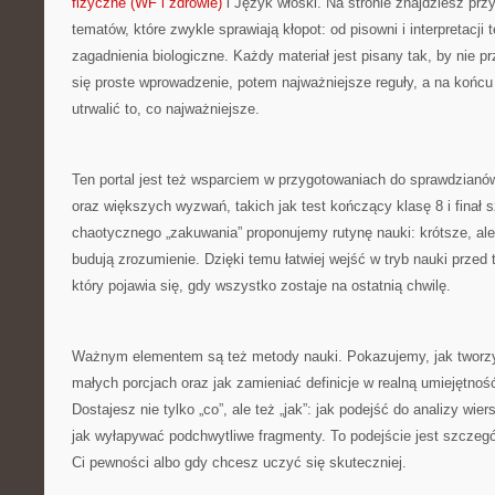
fizyczne (WF i zdrowie)
i Język włoski. Na stronie znajdziesz prz
tematów, które zwykle sprawiają kłopot: od pisowni i interpretacji 
zagadnienia biologiczne. Każdy materiał jest pisany tak, by nie pr
się proste wprowadzenie, potem najważniejsze reguły, a na końcu 
utrwalić to, co najważniejsze.
Ten portal jest też wsparciem w przygotowaniach do sprawdzian
oraz większych wyzwań, takich jak test kończący klasę 8 i finał s
chaotycznego „zakuwania” proponujemy rutynę nauki: krótsze, ale 
budują zrozumienie. Dzięki temu łatwiej wejść w tryb nauki przed 
który pojawia się, gdy wszystko zostaje na ostatnią chwilę.
Ważnym elementem są też metody nauki. Pokazujemy, jak tworzyć
małych porcjach oraz jak zamieniać definicje w realną umiejętno
Dostajesz nie tylko „co”, ale też „jak”: jak podejść do analizy wie
jak wyłapywać podchwytliwe fragmenty. To podejście jest szczeg
Ci pewności albo gdy chcesz uczyć się skuteczniej.