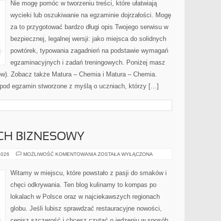
STUDIA
Nie mogę pomóc w tworzeniu treści, które ułatwiają
–
WOS
wycieki lub oszukiwanie na egzaminie dojrzałości. Mogę
(WIEDZA
O
za to przygotować bardzo długi opis Twojego serwisu w
SPOŁECZEŃSTWIE)
bezpiecznej, legalnej wersji: jako miejsca do solidnych
powtórek, typowania zagadnień na podstawie wymagań
egzaminacyjnych i zadań treningowych. Poniżej masz
ów). Zobacz także Matura – Chemia i Matura – Chemia.
pod egzamin stworzone z myślą o uczniach, którzy […]
CH BIZNESOWY
MIEJSCA
2026
MOŻLIWOŚĆ KOMENTOWANIA
ZOSTAŁA WYŁĄCZONA
NA
LUNCH
BIZNESOWY
Witamy w miejscu, które powstało z pasji do smaków i
chęci odkrywania. Ten blog kulinarny to kompas po
lokalach w Polsce oraz w najciekawszych regionach
globu. Jeśli lubisz sprawdzać restauracyjne nowości,
cenisz szczerość i chcesz czytać o jedzeniu w sposób