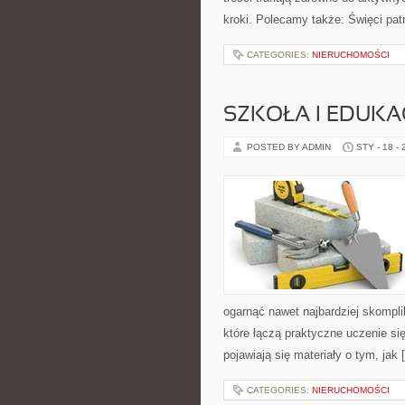
kroki. Polecamy także: Święci pat
CATEGORIES:
NIERUCHOMOŚCI
SZKOŁA I EDUKA
POSTED BY ADMIN
STY - 18 -
ogarnąć nawet najbardziej skompli
które łączą praktyczne uczenie si
pojawiają się materiały o tym, jak 
CATEGORIES:
NIERUCHOMOŚCI