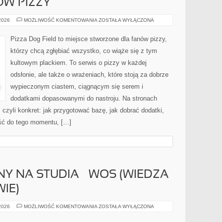
ÓW PIZZY
PORADY
 2026
MOŻLIWOŚĆ KOMENTOWANIA
ZOSTAŁA WYŁĄCZONA
MISTRZÓW
PIZZY
Pizza Dog Field to miejsce stworzone dla fanów pizzy,
którzy chcą zgłębiać wszystko, co wiąże się z tym
kultowym plackiem. To serwis o pizzy w każdej
odsłonie, ale także o wrażeniach, które stoją za dobrze
wypieczonym ciastem, ciągnącym się serem i
dodatkami dopasowanymi do nastroju. Na stronach
, czyli konkret: jak przygotować bazę, jak dobrać dodatki,
jść do tego momentu, […]
Y NA STUDIA – WOS (WIEDZA
IE)
EGZAMIN
 2026
MOŻLIWOŚĆ KOMENTOWANIA
ZOSTAŁA WYŁĄCZONA
WSTĘPNY
NA