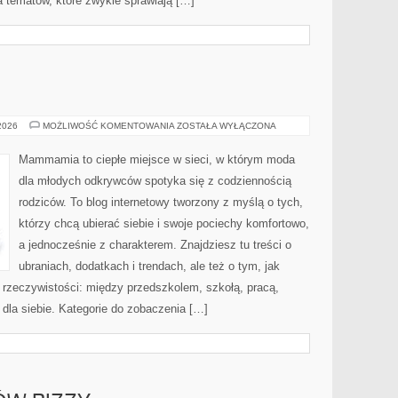
 tematów, które zwykle sprawiają […]
MODA
 2026
MOŻLIWOŚĆ KOMENTOWANIA
ZOSTAŁA WYŁĄCZONA
MĘSKA
Mammamia to ciepłe miejsce w sieci, w którym moda
dla młodych odkrywców spotyka się z codziennością
rodziców. To blog internetowy tworzony z myślą o tych,
którzy chcą ubierać siebie i swoje pociechy komfortowo,
a jednocześnie z charakterem. Znajdziesz tu treści o
ubraniach, dodatkach i trendach, ale też o tym, jak
 rzeczywistości: między przedszkolem, szkołą, pracą,
 dla siebie. Kategorie do zobaczenia […]