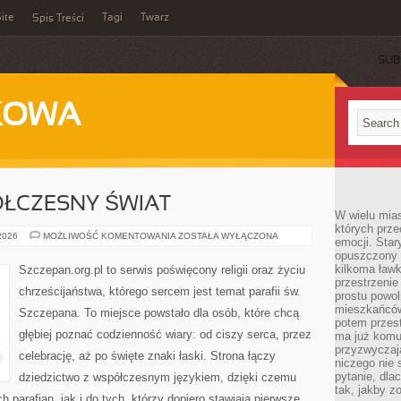
ite
Tagi
Twarz
Spis Treści
SUB
KOWA
ÓŁCZESNY ŚWIAT
W wielu mia
których prze
KOŚCIÓŁ
 2026
MOŻLIWOŚĆ KOMENTOWANIA
ZOSTAŁA WYŁĄCZONA
emocji. Star
A
opuszczony 
WSPÓŁCZESNY
ŚWIAT
kilkoma ławk
Szczepan.org.pl to serwis poświęcony religii oraz życiu
przestrzenie
chrześcijaństwa, którego sercem jest temat parafii św.
prostu powol
mieszkańców
Szczepana. To miejsce powstało dla osób, które chcą
potem przest
głębiej poznać codzienność wiary: od ciszy serca, przez
ma już komu
przyzwyczaja
celebrację, aż po święte znaki łaski. Strona łączy
niczego nie 
pytanie, dla
dziedzictwo z współczesnym językiem, dzięki czemu
tak, jakby z
h parafian, jak i do tych, którzy dopiero stawiają pierwsze