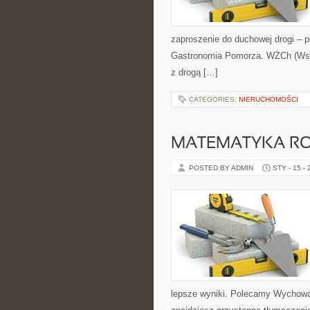
zaproszenie do duchowej drogi – 
Gastronomia Pomorza. WŻCh (Wspó
z drogą […]
CATEGORIES:
NIERUCHOMOŚCI
MATEMATYKA RO
POSTED BY ADMIN
STY - 15 -
lepsze wyniki. Polecamy Wychowani