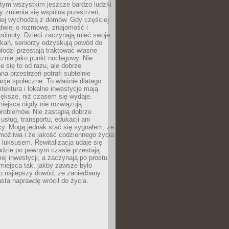
 tym wszystkim jeszcze bardzo ludzki
y zmienia się wspólna przestrzeń,
ciej wychodzą z domów. Gdy częściej
łatwiej o rozmowę, znajomość i
ólnoty. Dzieci zaczynają mieć swoje
tkań, seniorzy odzyskują powód do
łodzi przestają traktować własne
znie jako punkt noclegowy. Nie
e się to od razu, ale dobrze
na przestrzeń potrafi subtelnie
acje społeczne. To właśnie dlatego
itektura i lokalne inwestycje mają
iększe, niż czasem się wydaje.
ejsca nigdy nie rozwiązują
problemów. Nie zastąpią dobrze
usług, transportu, edukacji ani
acy. Mogą jednak stać się sygnałem, że
możliwa i że jakość codziennego życia
 luksusem. Rewitalizacja udaje się
udzie po pewnym czasie przestają
j inwestycji, a zaczynają po prostu
miejsca tak, jakby zawsze było
o najlepszy dowód, że zaniedbany
sta naprawdę wrócił do życia.