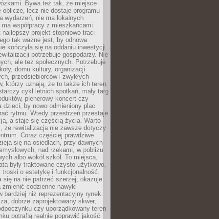
wózkami. Bywa też tak, że miejsce
 oblicze, lecz nie dostaje programu
a wydarzeń, nie ma lokalnych
ie ma współpracy z mieszkańcami.
najlepszy projekt stopniowo traci
tego tak ważne jest, by odnowa
nie kończyła się na oddaniu inwestycji.
ewitalizacji potrzebuje gospodarzy. Nie
nych, ale też społecznych. Potrzebuje
zkoły, domu kultury, organizacji
ch, przedsiębiorców i zwykłych
 którzy uznają, że to także ich teren.
arczy cykl letnich spotkań, mały targ
oduktów, plenerowy koncert czy
a dzieci, by nowo odmieniony plac
rać rytmu. Wtedy przestrzeń przestaje
ją, a staje się częścią życia. Warto
, że rewitalizacja nie zawsze dotyczy
entrum. Coraz częściej prawdziwe
ieją się na osiedlach, przy dawnych
zemysłowych, nad rzekami, w pobliżu
owych albo wokół szkół. To miejsca,
lata były traktowane czysto użytkowo,
 troski o estetykę i funkcjonalność.
się na nie patrzeć szerzej, okazuje
ą zmienić codzienne nawyki
bardziej niż reprezentacyjny rynek.
za, dobrze zaprojektowany skwer,
 odpoczynku czy uporządkowany teren
nku potrafią realnie poprawić jakość