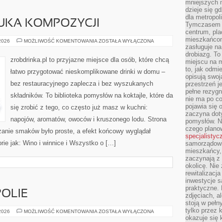
mniejszych m
dzieje się g
dla metropol
ZTUKA KOMPOZYCJI
Tymczasem 
centrum, pla
mieszkańcom
GIN
 2026
MOŻLIWOŚĆ KOMENTOWANIA
ZOSTAŁA WYŁĄCZONA
I
zasługuje na
TONIK
drobiazg. T
–
zrobdrinka.pl to przyjazne miejsce dla osób, które chcą
miejscu na 
SZTUKA
KOMPOZYCJI
to, jak odmi
łatwo przygotować nieskomplikowane drinki w domu –
opisują swoj
bez restauracyjnego zaplecza i bez wyszukanych
przestrzeń j
pełne rezygn
składników. To biblioteka pomysłów na koktajle, które da
nie ma po co
pojawia się
się zrobić z tego, co często już masz w kuchni:
zaczyna dot
napojów, aromatów, owoców i kruszonego lodu. Strona
pomysłów. N
czego plano
anie smaków było proste, a efekt końcowy wyglądał
specjalistyc
rie jak: Wino i winnice i Wszystko o […]
samorządowi 
mieszkańcy,
zaczynają 
okolicę. Nie
rewitalizac
inwestycje s
praktyczne. 
POLIE
zdjęciach, a
stoją w pełn
tylko przez 
MIASTA
 2026
MOŻLIWOŚĆ KOMENTOWANIA
ZOSTAŁA WYŁĄCZONA
I
okazuje się 
METROPOLIE