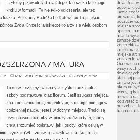
czytelny przewodnik dla każdego, kto szuka kolejnego
dnia. Jest w
aspekt. Kied
kroku w formacji. To nie tylko ogłoszenia, ale też
ludzie częś
się widują, 
po ludzku. Polecamy Podróże budżetowe po Trójmieście i
poczucie wsp
lnota Życia Chrześcijańskiego) kojarzy się wielu osobom
miejsca spo
spaceru, a m
miasto wyłąc
zawsze dziej
zaprojektowa
zmieniać rel
miejska arch
znaczenie w
Odnowione mi
ZSZERZONA / MATURA
wszystkich 
działających 
MATEMATYKA
 2026
MOŻLIWOŚĆ KOMENTOWANIA
ZOSTAŁA WYŁĄCZONA
stabilnej pr
ROZSZERZONA
zmiana jest 
/
MATURA
nie musi być
To serwis szkolny tworzony z myślą o uczniach z
wtedy, gdy l
szkoły podstawowej oraz liceum. Jeśli szukasz miejsca,
mówić o same
korzystać z 
które przekłada teorię na praktykę, a do tego pomaga w
potrzebne. T
codziennej nauce, jesteś w dobrym miejscu. Treści są
fragment mia
przygotowane tak, aby wspierały zarówno tych, którzy
chcą zrozumieć podstawy, jak i osoby, które celują w
e fizyczne (WF i zdrowie) i Język włoski. Na stronie