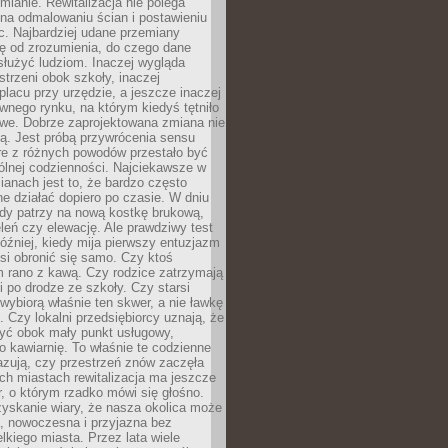
ianie. Rewitalizacja nie polega
 na odmalowaniu ścian i postawieniu
c. Najbardziej udane przemiany
ę od zrozumienia, do czego dane
łużyć ludziom. Inaczej wygląda
trzeni obok szkoły, inaczej
lacu przy urzędzie, a jeszcze inaczej
wnego rynku, na którym kiedyś tętniło
owe. Dobrze zaprojektowana zmiana nie
ją. Jest próbą przywrócenia sensu
re z różnych powodów przestało być
ólnej codzienności. Najciekawsze w
ianach jest to, że bardzo często
e działać dopiero po czasie. W dniu
żdy patrzy na nową kostkę brukową,
eleń czy elewację. Ale prawdziwy test
óźniej, kiedy mija pierwszy entuzjazm
si obronić się samo. Czy ktoś
m rano z kawą. Czy rodzice zatrzymają
i po drodze ze szkoły. Czy starsi
ybiorą właśnie ten skwer, a nie ławkę
 Czy lokalni przedsiębiorcy uznają, że
zyć obok mały punkt usługowy,
bo kawiarnię. To właśnie te codzienne
azują, czy przestrzeń znów zaczęła
ch miastach rewitalizacja ma jeszcze
, o którym rzadko mówi się głośno.
yskanie wiary, że nasza okolica może
, nowoczesna i przyjazna bez
lkiego miasta. Przez lata wiele