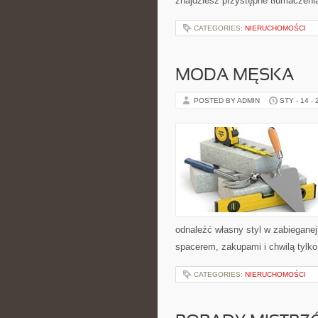
znajdziesz przystępne tłumaczenia
CATEGORIES:
NIERUCHOMOŚCI
MODA MĘSKA
POSTED BY ADMIN
STY - 14 -
odnaleźć własny styl w zabieganej
spacerem, zakupami i chwilą tylko
CATEGORIES:
NIERUCHOMOŚCI