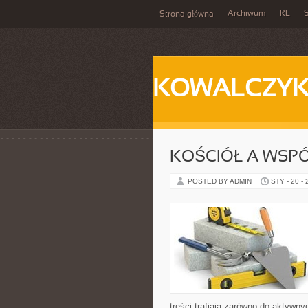
Archiwum
RL
S
Strona główna
KOWALCZY
KOŚCIÓŁ A WSP
POSTED BY ADMIN
STY - 20 -
treści trafiają zarówno do aktywnyc