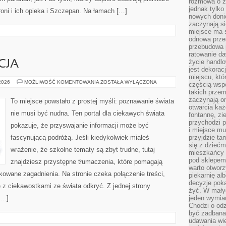
rozmowa o zm
jednak tylko
roni i ich opieka i Szczepan. Na łamach […]
nowych doni
zaczynają si
miejsce ma s
odnowa przes
przebudowa p
ratowanie da
życie handl
CJA
jest dekorac
miejscu, któ
SZKOŁA
 2026
MOŻLIWOŚĆ KOMENTOWANIA
ZOSTAŁA WYŁĄCZONA
częścią wsp
I
takich przem
EDUKACJA
zaczynają on
To miejsce powstało z prostej myśli: poznawanie świata
otwarcia ka
nie musi być nudna. Ten portal dla ciekawych świata
fontannę, zi
przychodzi p
pokazuje, że przyswajanie informacji może być
i miejsce mu
fascynującą podróżą. Jeśli kiedykolwiek miałeś
przyjdzie ta
się z dziećm
wrażenie, że szkolne tematy są zbyt trudne, tutaj
mieszkańcy w
pod sklepem.
znajdziesz przystępne tłumaczenia, które pomagają
warto otwor
kowane zagadnienia. Na stronie czeka połączenie treści,
piekarnię al
decyzje pok
ę z ciekawostkami ze świata odkryć. Z jednej strony
żyć. W mały
[…]
jeden wymiar
Chodzi o odz
być zadbana
udawania wie