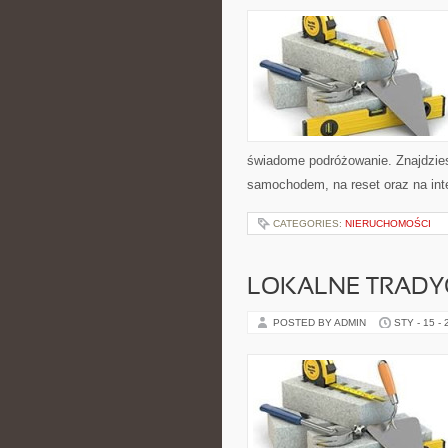
świadome podróżowanie. Znajdziesz 
samochodem, na reset oraz na int
CATEGORIES:
NIERUCHOMOŚCI
LOKALNE TRADYC
POSTED BY ADMIN
STY - 15 -