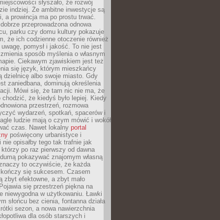
iejscowości słyszało, że rozwój
dzie indziej. Że ambitne inwestycje są
ii, a prowincja ma po prostu trwać.
dobrze przeprowadzona odnowa
cu, parku czy domu kultury pokazuje
, że ich codzienne otoczenie również
 uwagę, pomysł i jakość. To nie jest
o zmienia sposób myślenia o własnym
mapie. Ciekawym zjawiskiem jest też
enia się język, którym mieszkańcy
ą dzielnicę albo swoje miasto. Gdy
est zaniedbana, dominują określenia
acji. Mówi się, że tam nic nie ma, że
 chodzić, że kiedyś było lepiej. Kiedy
 odnowiona przestrzeń, rozmowa
yczyć wydarzeń, spotkań, spacerów i
agle ludzie mają o czym mówić i wokół
wać czas. Nawet lokalny
portal
zny
poświęcony urbanistyce i
nie opisałby tego tak trafnie jak
 którzy po raz pierwszy od dawna
z dumą pokazywać znajomym własną
 znaczy to oczywiście, że każda
ja kończy się sukcesem. Czasem
ą zbyt efektowne, a zbyt mało
Pojawia się przestrzeń piękna na
le niewygodna w użytkowaniu. Ławki
ym słońcu bez cienia, fontanna działa
krótki sezon, a nowa nawierzchnia
kłopotliwa dla osób starszych i