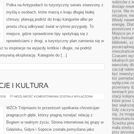
rodziców z 
Polka na Antypodach to turystyczny serwis stworzony z
dostaje nowe
życia. Nie m
myślą o osobach, które marzą o kraju długiej białej
inicjatyw, n
chmury, planują podróż do kraju kangurów albo po
Wtedy nawet 
energię. Dla
prostu chcą odkrywać świat w rytmie przygody. To
przestrzeni 
Miejsce po r
miejsce, gdzie sprawdzone tipy spotykają się z
tylko formal
opowieściami z drogi, a turystyczny plan zamienia się w
biblioteki, s
pozarządowy
tu inspiracje na wyjazdy krótkie i długie, na podróż
mieszkańców,
ensywną eksplorację. Kategorie do […]
Czasami wyst
lokalnych pr
warsztaty dl
zaczął nabie
być inwestyc
też pamiętać
wyłącznie c
JE I KULTURA
przemiany dz
terenach pr
stacji kolej
LOKALNE
 2026
MOŻLIWOŚĆ KOMENTOWANIA
ZOSTAŁA WYŁĄCZONA
TRADYCJE
które przez 
I
bez większej
KULTURA
WŻCh Trójmiasto to przestrzeń spotkania chrześcijan
Gdy zaczyna 
się, że mog
pragnących głębi, którzy pragną rozwijać relację z
mieszkańców 
Bogiem w realnym życiu. Strona internetowa tej grupy w
Ścieżka pies
mała strefa
Gdańsku, Gdyni i Sopocie została pomyślana jako
przy przysta