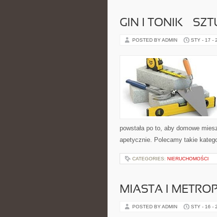
GIN I TONIK – S
POSTED BY ADMIN
STY - 17 -
powstała po to, aby domowe miesz
apetycznie. Polecamy takie katego
CATEGORIES:
NIERUCHOMOŚCI
MIASTA I METRO
POSTED BY ADMIN
STY - 16 -