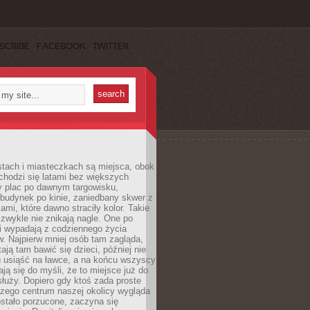
SCRIBE
FACEBOOK
TWITTER
stach i miasteczkach są miejsca, obok
chodzi się latami bez większych
y plac po dawnym targowisku,
budynek po kinie, zaniedbany skwer z
ami, które dawno straciły kolor. Takie
 zwykle nie znikają nagle. One po
i wypadają z codziennego życia
. Najpierw mniej osób tam zagląda,
ają tam bawić się dzieci, później nie
 usiąść na ławce, a na końcu wszyscy
ją się do myśli, że to miejsce już do
służy. Dopiero gdy ktoś zada proste
czego centrum naszej okolicy wygląda
ostało porzucone, zaczyna się