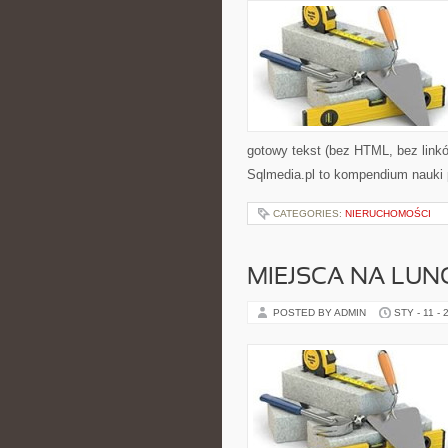
gotowy tekst (bez HTML, bez link
Sqlmedia.pl to kompendium nauki 
CATEGORIES:
NIERUCHOMOŚCI
MIEJSCA NA LUN
POSTED BY ADMIN
STY - 11 - 