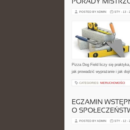
PORADY MISTRZ
POSTED BY ADMIN
STY - 13 -
Pizza Dog Field liczy się praktyka
jak prowadzić wyprażanie i jak do
CATEGORIES:
NIERUCHOMOŚCI
EGZAMIN WSTĘPN
O SPOŁECZEŃSTW
POSTED BY ADMIN
STY - 12 -