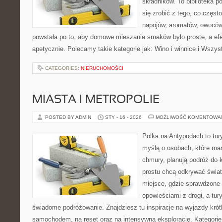
składników. To biblioteka p
się zrobić z tego, co częst
napojów, aromatów, owoców 
powstała po to, aby domowe mieszanie smaków było proste, a ef
apetycznie. Polecamy takie kategorie jak: Wino i winnice i Wszys
CATEGORIES:
NIERUCHOMOŚCI
MIASTA I METROPOLIE
POSTED BY ADMIN
STY - 16 - 2026
MOŻLIWOŚĆ KOMENTOWA
Polka na Antypodach to tur
myślą o osobach, które marz
chmury, planują podróż do 
prostu chcą odkrywać świat
miejsce, gdzie sprawdzone t
opowieściami z drogi, a tur
świadome podróżowanie. Znajdziesz tu inspiracje na wyjazdy krótk
samochodem, na reset oraz na intensywną eksplorację. Kategorie