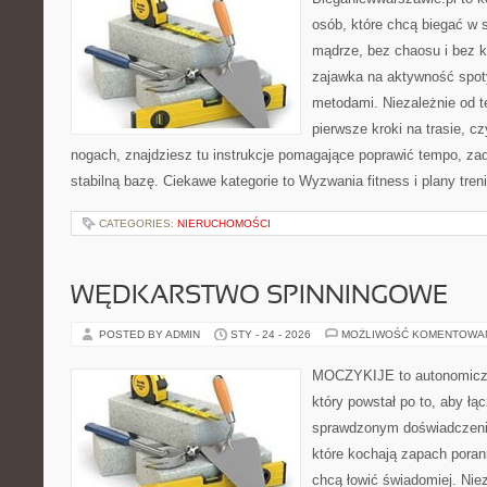
osób, które chcą biegać w s
mądrze, bez chaosu i bez ko
zajawka na aktywność spot
metodami. Niezależnie od t
pierwsze kroki na trasie, c
nogach, znajdziesz tu instrukcje pomagające poprawić tempo, za
stabilną bazę. Ciekawe kategorie to Wyzwania fitness i plany tren
CATEGORIES:
NIERUCHOMOŚCI
WĘDKARSTWO SPINNINGOWE
POSTED BY ADMIN
STY - 24 - 2026
MOŻLIWOŚĆ KOMENTOWA
MOCZYKIJE to autonomiczn
który powstał po to, aby ł
sprawdzonym doświadczenie
które kochają zapach poran
chcą łowić świadomiej. Niez