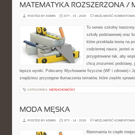
MATEMATYKA ROZSZERZONA / 
POSTED BY ADMIN
STY - 15 - 2026
MOŻLIWOŚĆ KOMENTOWA
To serwis szkolny tworzony
szkoły podstawowej oraz li
które przekłada teorię na p
codziennej nauce, jesteś w
przygotowane tak, aby wspi
chcą zrozumieć podstawy, ja
lepsze wyniki. Polecamy Wychowanie fizyczne (WF i zdrowie) i Ję
znajdziesz przystępne tłumaczenia tematów, które zwykle sprawi
CATEGORIES:
NIERUCHOMOŚCI
MODA MĘSKA
POSTED BY ADMIN
STY - 14 - 2026
MOŻLIWOŚĆ KOMENTOWA
Mammamia to ciepłe miejsc