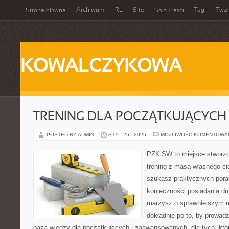
Archiwum
RL
Site
Tagi
Twa
Strona główna
Spis Treści
KOWALCZYKOWA
TRENING DLA POCZĄTKUJĄCYCH
POSTED BY ADMIN
STY - 25 - 2026
MOŻLIWOŚĆ KOMENTOWA
PZKiSW to miejsce stworzo
trening z masą własnego ciał
szukasz praktycznych pora
konieczności posiadania dro
marzysz o sprawniejszym ru
dokładnie po to, by prowadz
baza wiedzy dla początkujących i zaawansowanych, dla tych, któr