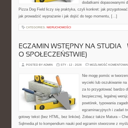
dodatkami dopasowanymi do
Pizza Dog Field liczy się praktyka, czyli konkret: jak przygotować
jak prowadzić wyprażanie i jak dojść do tego momentu, […]
CATEGORIES:
NIERUCHOMOŚCI
EGZAMIN WSTĘPNY NA STUDIA –
O SPOŁECZEŃSTWIE)
POSTED BY ADMIN
STY - 12 - 2026
MOŻLIWOŚĆ KOMENTOWA
Nie mogę pomóc w tworzeniu 
wycieki lub oszukiwanie na
za to przygotować bardzo d
bezpiecznej, legalnej wersji
powtórek, typowania zagad
egzaminacyjnych i zadań t
gotowy tekst (bez HTML, bez linków). Zobacz także Matura – Ch
Sqlmedia.pl to kompendium nauki pod egzamin stworzone z myślą