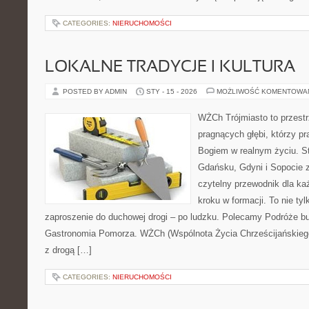
CATEGORIES:
NIERUCHOMOŚCI
LOKALNE TRADYCJE I KULTURA
POSTED BY ADMIN
STY - 15 - 2026
MOŻLIWOŚĆ KOMENTOWA
WŻCh Trójmiasto to przestr
pragnących głębi, którzy pr
Bogiem w realnym życiu. St
Gdańsku, Gdyni i Sopocie 
czytelny przewodnik dla ka
kroku w formacji. To nie tyl
zaproszenie do duchowej drogi – po ludzku. Polecamy Podróże bu
Gastronomia Pomorza. WŻCh (Wspólnota Życia Chrześcijańskiego
z drogą […]
CATEGORIES:
NIERUCHOMOŚCI