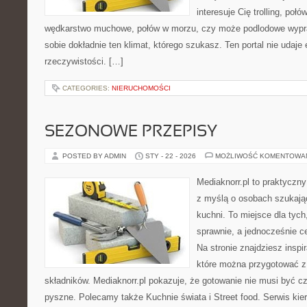
interesuje Cię trolling, połó
wędkarstwo muchowe, połów w morzu, czy może podlodowe wy
sobie dokładnie ten klimat, którego szukasz. Ten portal nie udaje
rzeczywistości. […]
CATEGORIES:
NIERUCHOMOŚCI
SEZONOWE PRZEPISY
POSTED BY ADMIN
STY - 22 - 2026
MOŻLIWOŚĆ KOMENTOWA
Mediaknorr.pl to praktyczny
z myślą o osobach szukają
kuchni. To miejsce dla tyc
sprawnie, a jednocześnie 
Na stronie znajdziesz inspi
które można przygotować z
składników. Mediaknorr.pl pokazuje, że gotowanie nie musi być c
pyszne. Polecamy także Kuchnie świata i Street food. Serwis kier