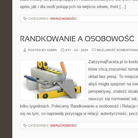
upów, jak i dla osób polujących na wejście siłowe, front […]
CATEGORIES:
NIERUCHOMOŚCI
RANDKOWANIE A OSOBOWOŚĆ
POSTED BY ADMIN
STY - 24 - 2026
MOŻLIWOŚĆ KOMENTOWA
ZatrzymajFaceta.pl to konkr
które chcą zrozumieć tema
układ bez presji. To miejsc
abyś mogła spojrzeć na swo
perspektywy, znaleźć dział
nauczyć się rozmawiać tak,
kilku tygodniach. Polecamy Randkowanie a osobowość i Relacje n
się na tym, co naprawdę przyciąga w relacji: autentyczność, poc
CATEGORIES:
NIERUCHOMOŚCI