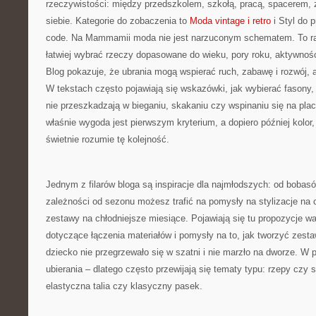
rzeczywistości: między przedszkolem, szkołą, pracą, spacerem, z
siebie. Kategorie do zobaczenia to
Moda vintage i retro
i Styl do 
code. Na Mammamii moda nie jest narzuconym schematem. To rac
łatwiej wybrać rzeczy dopasowane do wieku, pory roku, aktywnoś
Blog pokazuje, że ubrania mogą wspierać ruch, zabawę i rozwój, 
W tekstach często pojawiają się wskazówki, jak wybierać fasony, k
nie przeszkadzają w bieganiu, skakaniu czy wspinaniu się na plac
właśnie wygoda jest pierwszym kryterium, a dopiero później kolor
świetnie rozumie tę kolejność.
Jednym z filarów bloga są inspiracje dla najmłodszych: od bobas
zależności od sezonu możesz trafić na pomysły na stylizacje na c
zestawy na chłodniejsze miesiące. Pojawiają się tu propozycje w
dotyczące łączenia materiałów i pomysły na to, jak tworzyć zesta
dziecko nie przegrzewało się w szatni i nie marzło na dworze. W p
ubierania – dlatego często przewijają się tematy typu: rzepy czy 
elastyczna talia czy klasyczny pasek.