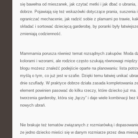
się bawełna od mieszanek, jak czytać metki i jak dbać o ubrania,
dobrze. Pojawiają się też wskazówki dotyczące prania, suszenia 
ograniczać mechacenie, jak radzić sobie z plamami po trawie, ka
składać i sortować dziecięcą garderobę, by poranki były łatwiejsze.
zmieniają codzienność.
Mammamia porusza również temat rozsądnych zakupów. Moda dzie
kolorami i wzorami, ale rodzice często szukają równowagi międ
blogu możesz znaleźć podejście oparte na planowaniu: lista potrze
myślą o tym, co już jest w szafie. Dzięki temu łatwiej unikać ubrań
dnie szuflady. W praktyce dobrze działa zasada kompletowania 
element powinien pasować do kilku rzeczy, które dziecko już ma
tworzenia garderoby, która się „łączy” i daje wiele kombinacji bez
nowych ubrań.
Nie brakuje też tematów związanych z rozmiarówką i dopasowani
że jedno dziecko mieści się w danym rozmiarze przez dwa miesiąc