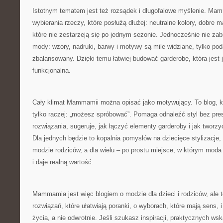
Istotnym tematem jest też rozsądek i długofalowe myślenie. M
wybierania rzeczy, które posłużą dłużej: neutralne kolory, dobre ma
które nie zestarzeją się po jednym sezonie. Jednocześnie nie zabi
mody: wzory, nadruki, barwy i motywy są mile widziane, tylko po
zbalansowany. Dzięki temu łatwiej budować garderobę, która jest 
funkcjonalna.
Cały klimat Mammamii można opisać jako motywujący. To blog, kt
tylko raczej: „możesz spróbować”. Pomaga odnaleźć styl bez pres
rozwiązania, sugeruje, jak łączyć elementy garderoby i jak tworz
Dla jednych będzie to kopalnia pomysłów na dziecięce stylizacje,
modzie rodziców, a dla wielu – po prostu miejsce, w którym moda
i daje realną wartość.
Mammamia jest więc blogiem o modzie dla dzieci i rodziców, ale 
rozwiązań, które ułatwiają poranki, o wyborach, które mają sens, i
życia, a nie odwrotnie. Jeśli szukasz inspiracji, praktycznych w