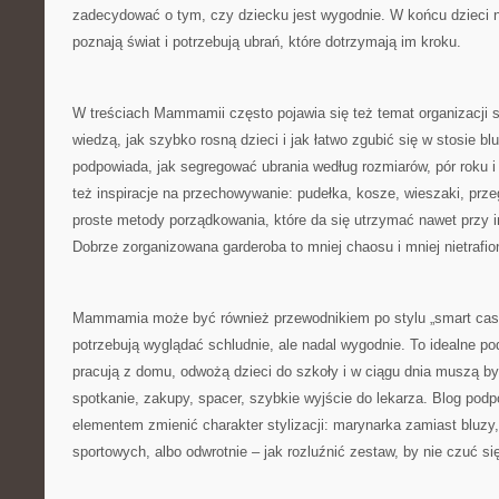
zadecydować o tym, czy dziecku jest wygodnie. W końcu dzieci n
poznają świat i potrzebują ubrań, które dotrzymają im kroku.
W treściach Mammamii często pojawia się też temat organizacji sz
wiedzą, jak szybko rosną dzieci i jak łatwo zgubić się w stosie bl
podpowiada, jak segregować ubrania według rozmiarów, pór roku i
też inspiracje na przechowywanie: pudełka, kosze, wieszaki, prze
proste metody porządkowania, które da się utrzymać nawet przy 
Dobrze zorganizowana garderoba to mniej chaosu i mniej nietrafi
Mammamia może być również przewodnikiem po stylu „smart casua
potrzebują wyglądać schludnie, ale nadal wygodnie. To idealne pod
pracują z domu, odwożą dzieci do szkoły i w ciągu dnia muszą by
spotkanie, zakupy, spacer, szybkie wyjście do lekarza. Blog pod
elementem zmienić charakter stylizacji: marynarka zamiast bluzy
sportowych, albo odwrotnie – jak rozluźnić zestaw, by nie czuć s