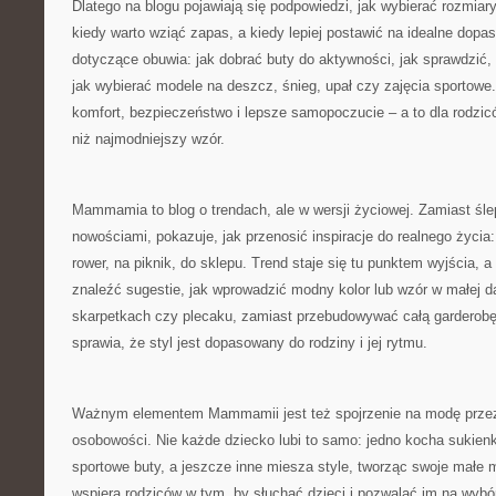
Dlatego na blogu pojawiają się podpowiedzi, jak wybierać rozmiary „
kiedy warto wziąć zapas, a kiedy lepiej postawić na idealne dopa
dotyczące obuwia: jak dobrać buty do aktywności, jak sprawdzić, 
jak wybierać modele na deszcz, śnieg, upał czy zajęcia sportowe
komfort, bezpieczeństwo i lepsze samopoczucie – a to dla rodzic
niż najmodniejszy wzór.
Mammamia to blog o trendach, ale w wersji życiowej. Zamiast śl
nowościami, pokazuje, jak przenosić inspiracje do realnego życia
rower, na piknik, do sklepu. Trend staje się tu punktem wyjścia,
znaleźć sugestie, jak wprowadzić modny kolor lub wzór w małej 
skarpetkach czy plecaku, zamiast przebudowywać całą garderobę
sprawia, że styl jest dopasowany do rodziny i jej rytmu.
Ważnym elementem Mammamii jest też spojrzenie na modę przez
osobowości. Nie każde dziecko lubi to samo: jedno kocha sukienki i
sportowe buty, a jeszcze inne miesza style, tworząc swoje małe
wspiera rodziców w tym, by słuchać dzieci i pozwalać im na wyb