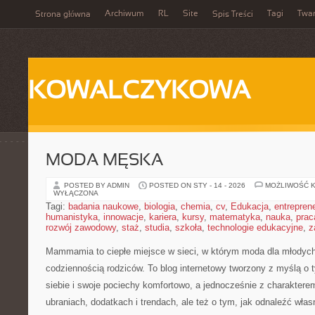
Archiwum
RL
Site
Tagi
Twa
Strona główna
Spis Treści
KOWALCZYKOWA
MODA MĘSKA
POSTED BY ADMIN
POSTED ON STY - 14 - 2026
MOŻLIWOŚĆ 
WYŁĄCZONA
Tagi:
badania naukowe
,
biologia
,
chemia
,
cv
,
Edukacja
,
entrepren
humanistyka
,
innowacje
,
kariera
,
kursy
,
matematyka
,
nauka
,
prac
rozwój zawodowy
,
staż
,
studia
,
szkoła
,
technologie edukacyjne
,
z
Mammamia to ciepłe miejsce w sieci, w którym moda dla młodyc
codziennością rodziców. To blog internetowy tworzony z myślą o t
siebie i swoje pociechy komfortowo, a jednocześnie z charakterem
ubraniach, dodatkach i trendach, ale też o tym, jak odnaleźć włas