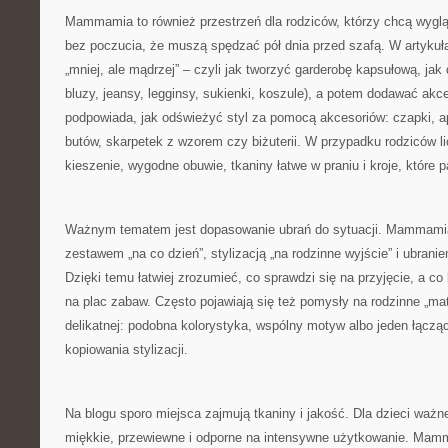
Mammamia to również przestrzeń dla rodziców, którzy chcą wygląda
bez poczucia, że muszą spędzać pół dnia przed szafą. W artykuł
„mniej, ale mądrzej” – czyli jak tworzyć garderobę kapsułową, jak d
bluzy, jeansy, legginsy, sukienki, koszule), a potem dodawać akcen
podpowiada, jak odświeżyć styl za pomocą akcesoriów: czapki, ap
butów, skarpetek z wzorem czy biżuterii. W przypadku rodziców li
kieszenie, wygodne obuwie, tkaniny łatwe w praniu i kroje, które p
Ważnym tematem jest dopasowanie ubrań do sytuacji. Mammamia
zestawem „na co dzień”, stylizacją „na rodzinne wyjście” i ubrani
Dzięki temu łatwiej zrozumieć, co sprawdzi się na przyjęcie, a co
na plac zabaw. Często pojawiają się też pomysły na rodzinne „ma
delikatnej: podobna kolorystyka, wspólny motyw albo jeden łączą
kopiowania stylizacji.
Na blogu sporo miejsca zajmują tkaniny i jakość. Dla dzieci ważne
miękkie, przewiewne i odporne na intensywne użytkowanie. Mam