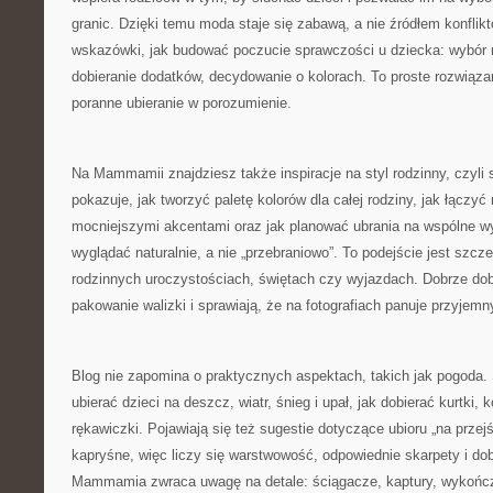
granic. Dzięki temu moda staje się zabawą, a nie źródłem konflikt
wskazówki, jak budować poczucie sprawczości u dziecka: wybó
dobieranie dodatków, decydowanie o kolorach. To proste rozwiąza
poranne ubieranie w porozumienie.
Na Mammamii znajdziesz także inspiracje na styl rodzinny, czyli
pokazuje, jak tworzyć paletę kolorów dla całej rodziny, jak łączyć
mocniejszymi akcentami oraz jak planować ubrania na wspólne wyj
wyglądać naturalnie, a nie „przebraniowo”. To podejście jest szc
rodzinnych uroczystościach, świętach czy wyjazdach. Dobrze dobr
pakowanie walizki i sprawiają, że na fotografiach panuje przyjemn
Blog nie zapomina o praktycznych aspektach, takich jak pogoda. 
ubierać dzieci na deszcz, wiatr, śnieg i upał, jak dobierać kurtki,
rękawiczki. Pojawiają się też sugestie dotyczące ubioru „na przejś
kapryśne, więc liczy się warstwowość, odpowiednie skarpety i do
Mammamia zwraca uwagę na detale: ściągacze, kaptury, wykończe