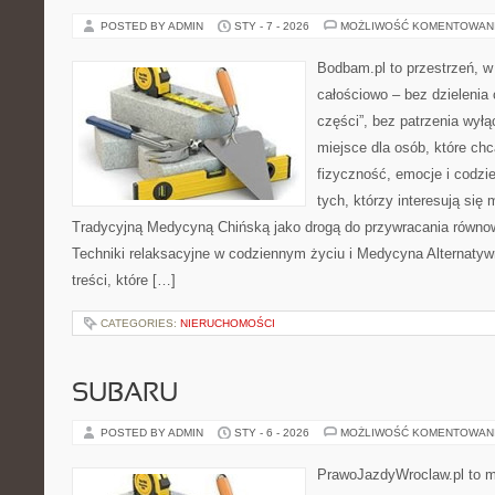
POSTED BY ADMIN
STY - 7 - 2026
MOŻLIWOŚĆ KOMENTOWAN
Bodbam.pl to przestrzeń, w 
całościowo – bez dzielenia 
części”, bez patrzenia wyłą
miejsce dla osób, które chc
fizyczność, emocje i codzi
tych, którzy interesują się
Tradycyjną Medycyną Chińską jako drogą do przywracania równowa
Techniki relaksacyjne w codziennym życiu i Medycyna Alternatyw
treści, które […]
CATEGORIES:
NIERUCHOMOŚCI
SUBARU
POSTED BY ADMIN
STY - 6 - 2026
MOŻLIWOŚĆ KOMENTOWAN
PrawoJazdyWroclaw.pl to m