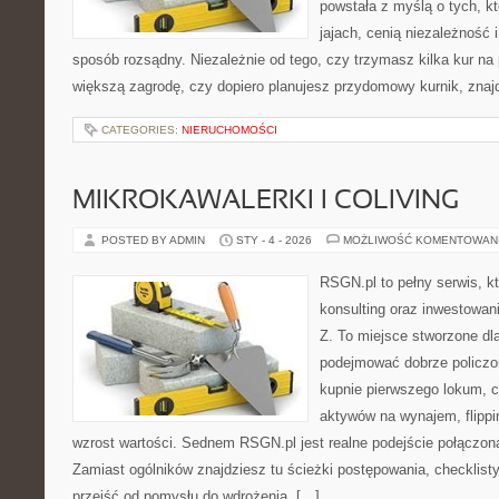
powstała z myślą o tych, k
jajach, cenią niezależność
sposób rozsądny. Niezależnie od tego, czy trzymasz kilka kur na
większą zagrodę, czy dopiero planujesz przydomowy kurnik, znaj
CATEGORIES:
NIERUCHOMOŚCI
MIKROKAWALERKI I COLIVING
POSTED BY ADMIN
STY - 4 - 2026
MOŻLIWOŚĆ KOMENTOWAN
RSGN.pl to pełny serwis, k
konsulting oraz inwestowan
Z. To miejsce stworzone dl
podejmować dobrze policzon
kupnie pierwszego lokum, cz
aktywów na wynajem, flippi
wzrost wartości. Sednem RSGN.pl jest realne podejście połączon
Zamiast ogólników znajdziesz tu ścieżki postępowania, checklist
przejść od pomysłu do wdrożenia. […]