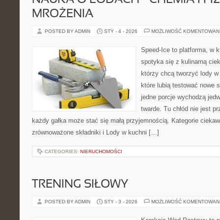
NAUKA O LODACH – CHEMIA I FI
MROŻENIA
POSTED BY ADMIN
STY - 4 - 2026
MOŻLIWOŚĆ KOMENTOWAN
Speed-Ice to platforma, w k
spotyka się z kulinarną cie
którzy chcą tworzyć lody w 
które lubią testować nowe 
jedne porcje wychodzą jedw
twarde. Tu chłód nie jest p
każdy gałka może stać się małą przyjemnością. Kategorie ciekawe
zrównoważone składniki i Lody w kuchni […]
CATEGORIES:
NIERUCHOMOŚCI
TRENING SIŁOWY
POSTED BY ADMIN
STY - 3 - 2026
MOŻLIWOŚĆ KOMENTOWAN