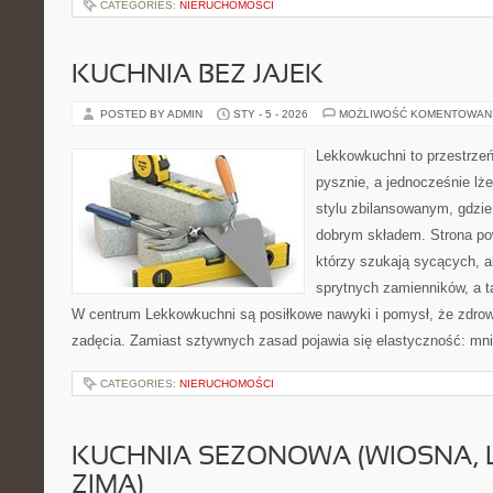
CATEGORIES:
NIERUCHOMOŚCI
KUCHNIA BEZ JAJEK
POSTED BY ADMIN
STY - 5 - 2026
MOŻLIWOŚĆ KOMENTOWAN
Lekkowkuchni to przestrzeń
pysznie, a jednocześnie lże
stylu zbilansowanym, gdzie 
dobrym składem. Strona pow
którzy szukają sycących, al
sprytnych zamienników, a 
W centrum Lekkowkuchni są posiłkowe nawyki i pomysł, że zdro
zadęcia. Zamiast sztywnych zasad pojawia się elastyczność: mnie
CATEGORIES:
NIERUCHOMOŚCI
KUCHNIA SEZONOWA (WIOSNA, LA
ZIMA)