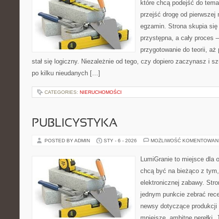
które chcą podejść do tema
przejść drogę od pierwszej 
egzamin. Strona skupia się
przystępna, a cały proces 
przygotowanie do teorii, a
stał się logiczny. Niezależnie od tego, czy dopiero zaczynasz i s
po kilku nieudanych […]
CATEGORIES:
NIERUCHOMOŚCI
PUBLICYSTYKA
POSTED BY ADMIN
STY - 6 - 2026
MOŻLIWOŚĆ KOMENTOWAN
LumiGranie to miejsce dla o
chcą być na bieżąco z tym, 
elektronicznej zabawy. Stro
jednym punkcie zebrać recen
newsy dotyczące produkcji 
mniejsze, ambitne perełki. 