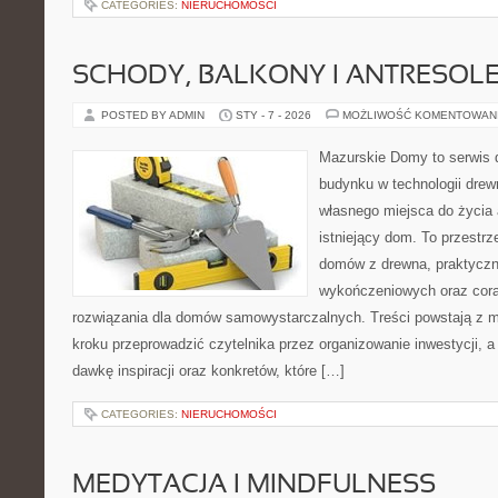
CATEGORIES:
NIERUCHOMOŚCI
SCHODY, BALKONY I ANTRESOL
POSTED BY ADMIN
STY - 7 - 2026
MOŻLIWOŚĆ KOMENTOWAN
Mazurskie Domy to serwis d
budynku w technologii drew
własnego miejsca do życia
istniejący dom. To przestrz
domów z drewna, praktyczn
wykończeniowych oraz cora
rozwiązania dla domów samowystarczalnych. Treści powstają z m
kroku przeprowadzić czytelnika przez organizowanie inwestycji, a
dawkę inspiracji oraz konkretów, które […]
CATEGORIES:
NIERUCHOMOŚCI
MEDYTACJA I MINDFULNESS