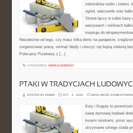
miłośników roślin i zieleni
ogród, warzywnik oraz bal
Strona łączy w sobie bazę 
warzywach i roślinach balk
inspiruje do eksperymentow
Niezależnie od tego, czy masz kilka donic na parapecie, znajdzies
zorganizować pracę, ominąć błędy i cieszyć się bujną zielenią be
Polecamy Przetwory z […]
CATEGORIES:
NIERUCHOMOŚCI
PTAKI W TRADYCJACH LUDOWY
POSTED BY ADMIN
STY - 4 - 2026
MOŻLIWOŚĆ KOMENTOWAN
Kury i Koguty to przestrzeń
świat domowej hodowli drob
kurami nioskami, przez wyc
utrzymanie silnego stada pr