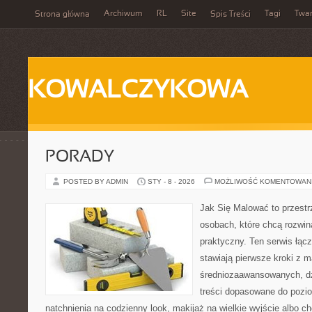
Archiwum
RL
Site
Tagi
Twa
Strona główna
Spis Treści
KOWALCZYKOWA
PORADY
POSTED BY ADMIN
STY - 8 - 2026
MOŻLIWOŚĆ KOMENTOWAN
Jak Się Malować to przestr
osobach, które chcą rozwi
praktyczny. Ten serwis łącz
stawiają pierwsze kroki z m
średniozaawansowanych, dz
treści dopasowane do pozi
natchnienia na codzienny look, makijaż na wielkie wyjście albo ch