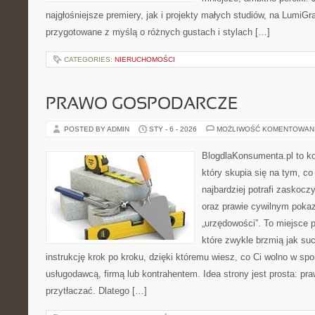
najgłośniejsze premiery, jak i projekty małych studiów, na LumiGra
przygotowane z myślą o różnych gustach i stylach […]
CATEGORIES:
NIERUCHOMOŚCI
PRAWO GOSPODARCZE
POSTED BY ADMIN
STY - 6 - 2026
MOŻLIWOŚĆ KOMENTOWAN
BlogdlaKonsumenta.pl to ko
który skupia się na tym, c
najbardziej potrafi zaskoc
oraz prawie cywilnym poka
„urzędowości”. To miejsce p
które zwykle brzmią jak su
instrukcję krok po kroku, dzięki któremu wiesz, co Ci wolno w sp
usługodawcą, firmą lub kontrahentem. Idea strony jest prosta: pra
przytłaczać. Dlatego […]