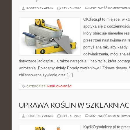
POSTED BY ADMIN
STY - 5 - 2026
MOŻLIWOŚĆ KOMENTOWAN
OKdieta.pl to miejsce, w 
spotyka się z codziennością
który obiecuje nierealne rez
przestrzeń nastawiona na r
pomyślana tak, aby każdy, 
doświadczenia, mógł znale
dotyczące jadłospisu, a także narzędzia i inspiracje, które pomaga
wdrożenia. Polecamy działy Porady żywieniowe i Zdrowe desery. 
zbilansowane żywienie oraz […]
CATEGORIES:
NIERUCHOMOŚCI
UPRAWA ROŚLIN W SZKLARNIA
POSTED BY ADMIN
STY - 5 - 2026
MOŻLIWOŚĆ KOMENTOWAN
KącikOgrodniczy.pl to prze