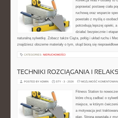
Korekcja Wad Postawy to rz
poprawiać postawę ciała po
ruchową oraz wsparcie spec
powstało z myślą o osobach,
potrzebują lepszej opieki, a
działać bezpiecznie i etap
naturalną sylwetkę. Zobacz także Ciąża, połóg i układ ruchu i Me
znajdziesz obszerne materiały o tym, skąd biorą się nieprawidłow
CATEGORIES:
NIERUCHOMOŚCI
TECHNIKI ROZCIĄGANIA I RELAKS
POSTED BY ADMIN
STY - 3 - 2026
MOŻLIWOŚĆ KOMENTOWAN
Fitness Station to nowocze
które chcą zadbać o sylwet
miejsce, w którym ćwiczeni
a motywacja jest traktowan
plan. Strona powstała z my