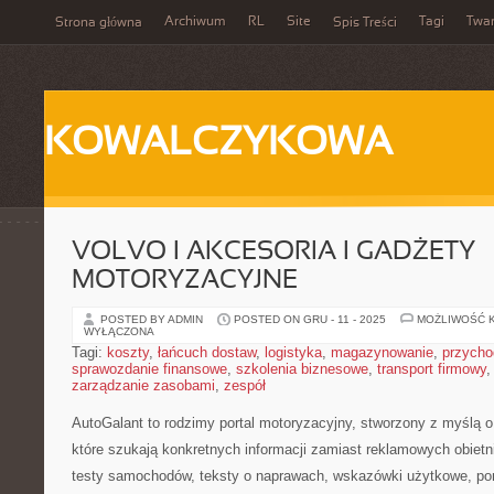
Archiwum
RL
Site
Tagi
Twa
Strona główna
Spis Treści
KOWALCZYKOWA
VOLVO I AKCESORIA I GADŻETY
MOTORYZACYJNE
POSTED BY ADMIN
POSTED ON GRU - 11 - 2025
MOŻLIWOŚĆ 
WYŁĄCZONA
Tagi:
koszty
,
łańcuch dostaw
,
logistyka
,
magazynowanie
,
przycho
sprawozdanie finansowe
,
szkolenia biznesowe
,
transport firmowy
zarządzanie zasobami
,
zespół
AutoGalant to rodzimy portal motoryzacyjny, stworzony z myślą o
które szukają konkretnych informacji zamiast reklamowych obietn
testy samochodów, teksty o naprawach, wskazówki użytkowe, po