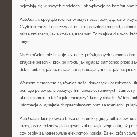
pojawiają się w nowych modelach i jak wpływają na komfort oraz
AutoGalant spogląda również w przyszłość, rozwijając dział przys
Czytelnik może tu przeczytać m.in. o pojazdach na prąd, autono
także zmianach, jakie czekają transport. To miejsce dla tych, któ
innymi.
Na AutoGalant nie brakuje też treści poświęconych samochodom z
znajdzie poradniki krok po kroku, jak oglądać samochód przed z
dokumentach, jak rozmawiać ze sprzedającym oraz jak bezpieczni
Ważnym elementem są również treści dotyczące ubezpieczeń i fi
pomaga porównać propozycje firm ubezpieczeniowych, tłumaczy, 
ubezpieczenie, a także jak zmniejszyć koszty składki. W tekstac
informacje o wynajmie długoterminowym oraz zaleceniach i pułap
AutoGalant kieruje swoje treści do szerokiej grupy odbiorców: o
jazdy, przez rodziców planujących zakup większego auta, aż po 
czy osoby zainteresowane elektromobilnością. Dzięki zróżnico