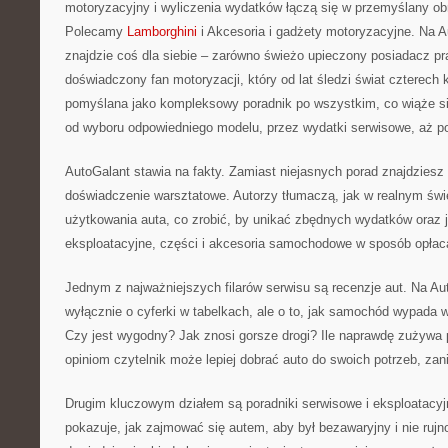
motoryzacyjny i wyliczenia wydatków łączą się w przemyślany obr
Polecamy
Lamborghini
i Akcesoria i gadżety motoryzacyjne. Na A
znajdzie coś dla siebie – zarówno świeżo upieczony posiadacz pra
doświadczony fan motoryzacji, który od lat śledzi świat czterech 
pomyślana jako kompleksowy poradnik po wszystkim, co wiąże 
od wyboru odpowiedniego modelu, przez wydatki serwisowe, aż po
AutoGalant stawia na fakty. Zamiast niejasnych porad znajdziesz
doświadczenie warsztatowe. Autorzy tłumaczą, jak w realnym świ
użytkowania auta, co zrobić, by unikać zbędnych wydatków oraz 
eksploatacyjne, części i akcesoria samochodowe w sposób opłac
Jednym z najważniejszych filarów serwisu są recenzje aut. Na Au
wyłącznie o cyferki w tabelkach, ale o to, jak samochód wypada
Czy jest wygodny? Jak znosi gorsze drogi? Ile naprawdę zużywa 
opiniom czytelnik może lepiej dobrać auto do swoich potrzeb, za
Drugim kluczowym działem są poradniki serwisowe i eksploatacyj
pokazuje, jak zajmować się autem, aby był bezawaryjny i nie rujno