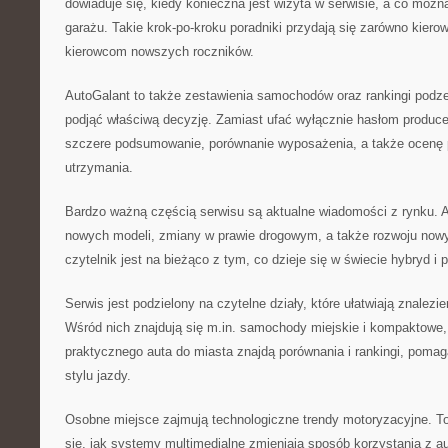
dowiaduje się, kiedy konieczna jest wizyta w serwisie, a co mo
garażu. Takie krok-po-kroku poradniki przydają się zarówno kiero
kierowcom nowszych roczników.
AutoGalant to także zestawienia samochodów oraz rankingi podz
podjąć właściwą decyzję. Zamiast ufać wyłącznie hasłom producen
szczere podsumowanie, porównanie wyposażenia, a także ocenę
utrzymania.
Bardzo ważną częścią serwisu są aktualne wiadomości z rynku. A
nowych modeli, zmiany w prawie drogowym, a także rozwoju now
czytelnik jest na bieżąco z tym, co dzieje się w świecie hybryd i 
Serwis jest podzielony na czytelne działy, które ułatwiają znalezi
Wśród nich znajdują się m.in. samochody miejskie i kompaktowe,
praktycznego auta do miasta znajdą porównania i rankingi, poma
stylu jazdy.
Osobne miejsce zajmują technologiczne trendy motoryzacyjne. To 
się, jak systemy multimedialne zmieniają sposób korzystania z au