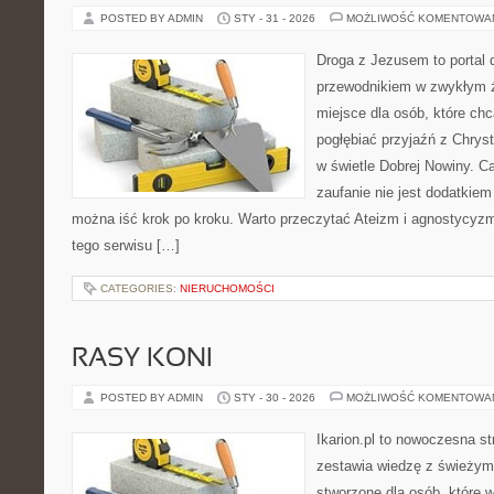
POSTED BY ADMIN
STY - 31 - 2026
MOŻLIWOŚĆ KOMENTOWA
Droga z Jezusem to portal 
przewodnikiem w zwykłym ży
miejsce dla osób, które chc
pogłębiać przyjaźń z Chry
w świetle Dobrej Nowiny. Ca
zaufanie nie jest dodatkiem 
można iść krok po kroku. Warto przeczytać Ateizm i agnostycy
tego serwisu […]
CATEGORIES:
NIERUCHOMOŚCI
RASY KONI
POSTED BY ADMIN
STY - 30 - 2026
MOŻLIWOŚĆ KOMENTOWA
Ikarion.pl to nowoczesna st
zestawia wiedzę z świeżym
stworzone dla osób, które w