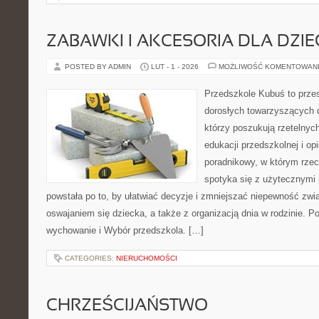
ZABAWKI I AKCESORIA DLA DZIE
POSTED BY ADMIN
LUT - 1 - 2026
MOŻLIWOŚĆ KOMENTOWAN
Przedszkole Kubuś to prze
dorosłych towarzyszących 
którzy poszukują rzetelnych
edukacji przedszkolnej i op
poradnikowy, w którym rzec
spotyka się z użytecznymi
powstała po to, by ułatwiać decyzje i zmniejszać niepewność zw
oswajaniem się dziecka, a także z organizacją dnia w rodzinie. P
wychowanie i Wybór przedszkola. […]
CATEGORIES:
NIERUCHOMOŚCI
CHRZEŚCIJAŃSTWO