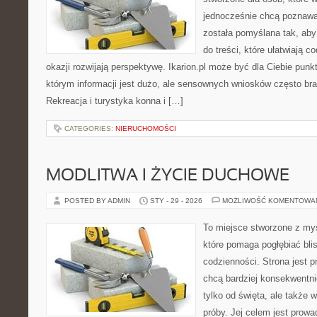
jednocześnie chcą poznawa
została pomyślana tak, aby
do treści, które ułatwiają c
okazji rozwijają perspektywę. Ikarion.pl może być dla Ciebie pun
którym informacji jest dużo, ale sensownych wniosków często bra
Rekreacja i turystyka konna i […]
CATEGORIES:
NIERUCHOMOŚCI
MODLITWA I ŻYCIE DUCHOWE
POSTED BY ADMIN
STY - 29 - 2026
MOŻLIWOŚĆ KOMENTOWA
To miejsce stworzone z myś
które pomaga pogłębiać bl
codzienności. Strona jest p
chcą bardziej konsekwentni
tylko od święta, ale także 
próby. Jej celem jest prowa