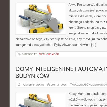
Akwa-Pro to serwis dla akw
akwarystyczna jest pokazan
miejsce dla osób, które ch
zbędnego zadęcia, za to z
kroki. Strona skupia się na
swoje akwarium słodkowodn
niezależnie od tego, czy startujesz od zera, czy masz już za sob
kategorie dla wszystkich to Ryby Akwariowe i Nowinki […]
CATEGORIES:
NIERUCHOMOŚCI
DOMY INTELIGENTNE I AUTOMA
BUDYNKÓW
POSTED BY ADMIN
LUT - 2 - 2026
MOŻLIWOŚĆ KOMENTOWAN
Kursy Marko to serwis pora
wózków widłowych, maszyn
modernizacji w jedną, spójn