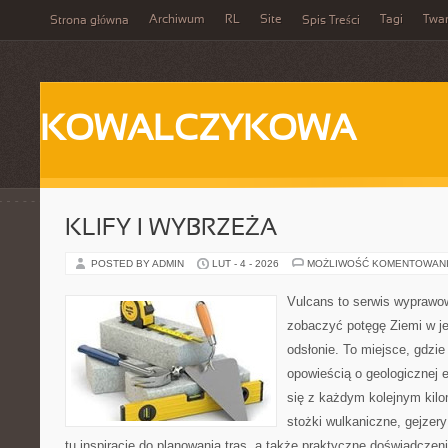
Archiwum
RL
Site
Tagi
Twa
Strona główna
Spis Treści
KOWALCZYKOWA
KLIFY I WYBRZEŻA
POSTED BY ADMIN
LUT - 4 - 2026
MOŻLIWOŚĆ KOMENTOWAN
Vulcans to serwis wyprawow
zobaczyć potęgę Ziemi w jej
odsłonie. To miejsce, gdzie
opowieścią o geologicznej e
się z każdym kolejnym kilo
stożki wulkaniczne, gejzer
tu inspiracje do planowania tras, a także praktyczne doświadczen