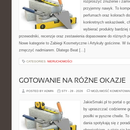
rozproszyć znużenie i zami
przyjemny nawyk. To komp
perfumach oraz kolorach do
konkretnych wskazówek, chc
wybierać produkty bardziej 
przewodniki, recenzje oraz zestawienia dopasowane do różnych po
Nowe kategorie to Zabiegi Kosmetyczne i Artykuły gościnne. W św
zmęczyć nadmiarem. Dlatego Beat […]
CATEGORIES:
NIERUCHOMOŚCI
GOTOWANIE NA RÓŻNE OKAZJE
POSTED BY ADMIN
STY - 28 - 2026
MOŻLIWOŚĆ KOMENTOWA
JakieSmaki.pl to portal o g
by upraszczać codzienne g
posiłki w pyszne chwile. T
dania spotykają się z porad
obowiązkiem, a staje się k