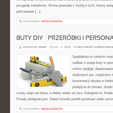
przygodę świadomie. Strona powstała z myślą o tych, którzy wol
pola lawowe […]
CATEGORIES:
NIERUCHOMOŚCI
BUTY DIY – PRZERÓBKI I PERSON
POSTED BY ADMIN
LUT - 3 - 2026
MOŻLIWOŚĆ KOMENTOWAN
Spadlabuta to centrum stwo
zadbać o swoje buty w spos
cenisz wygląd, dopasowani
ulubionych par, znajdziesz
konserwacji obuwia w świetn
podejście do tematu, dzięk
o buty staje się łatwa, a efekty widać od razu. Kategorie to: Kolek
Porady pielęgnacyjne. Dobre trzewiki potrafi przetrwać wiele sezo
CATEGORIES:
NIERUCHOMOŚCI