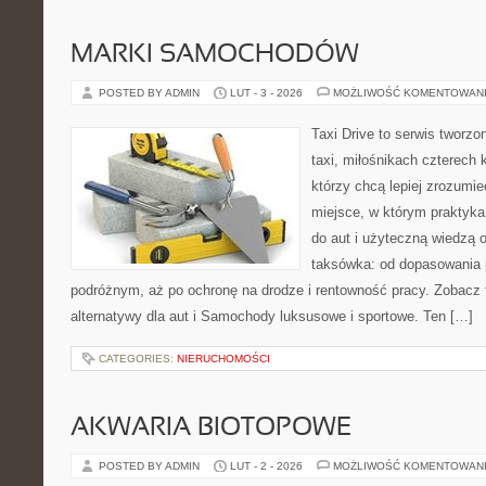
MARKI SAMOCHODÓW
POSTED BY ADMIN
LUT - 3 - 2026
MOŻLIWOŚĆ KOMENTOWAN
Taxi Drive to serwis tworz
taxi, miłośnikach czterech 
którzy chcą lepiej zrozumi
miejsce, w którym praktyk
do aut i użyteczną wiedzą 
taksówka: od dopasowania p
podróżnym, aż po ochronę na drodze i rentowność pracy. Zobacz t
alternatywy dla aut i Samochody luksusowe i sportowe. Ten […]
CATEGORIES:
NIERUCHOMOŚCI
AKWARIA BIOTOPOWE
POSTED BY ADMIN
LUT - 2 - 2026
MOŻLIWOŚĆ KOMENTOWAN