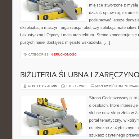
miejsce stworzone z myślą 
działać sprawniej, rozumieć
podejmować lepsze decyzje
eksploatacja maszyn, organizacja robót czy selekcja materiałów.
i akustyczna i Ogrody i mała architektura. Strona koncentruje się
pustych haseł dostajesz mięsiste wskazówki. […]
CATEGORIES:
NIERUCHOMOŚCI
BIŻUTERIA ŚLUBNA I ZARĘCZYN
POSTED BY ADMIN
LUT - 1 - 2026
MOŻLIWOŚĆ KOMENTOWAN
Strona Godziszewscy.pl to 
o osobach, które interesuje
ślubne oraz skup złota w Z
portal tematyczny, w którym
estetyczne z użytecznymi 
szukasz czytelnego przewo