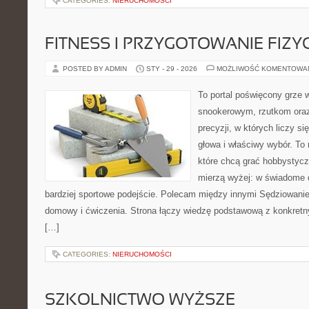
CATEGORIES:
NIERUCHOMOŚCI
FITNESS I PRZYGOTOWANIE FIZY
POSTED BY ADMIN
STY - 29 - 2026
MOŻLIWOŚĆ KOMENTOWA
To portal poświęcony grze 
snookerowym, rzutkom oraz
precyzji, w których liczy s
głowa i właściwy wybór. To 
które chcą grać hobbystyczn
mierzą wyżej: w świadome d
bardziej sportowe podejście. Polecam między innymi Sędziowanie i
domowy i ćwiczenia. Strona łączy wiedzę podstawową z konkretn
[…]
CATEGORIES:
NIERUCHOMOŚCI
SZKOLNICTWO WYŻSZE