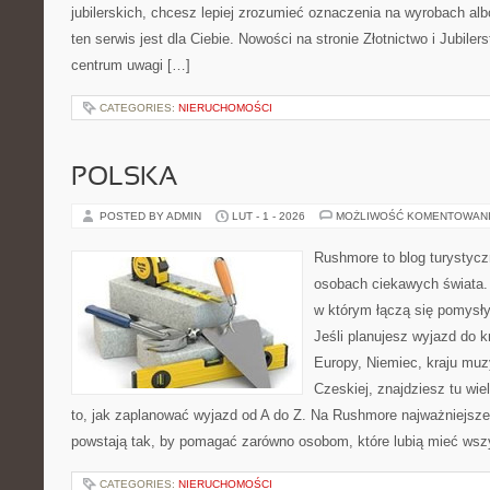
jubilerskich, chcesz lepiej zrozumieć oznaczenia na wyrobach albo
ten serwis jest dla Ciebie. Nowości na stronie Złotnictwo i Jubilers
centrum uwagi […]
CATEGORIES:
NIERUCHOMOŚCI
POLSKA
POSTED BY ADMIN
LUT - 1 - 2026
MOŻLIWOŚĆ KOMENTOWAN
Rushmore to blog turystycz
osobach ciekawych świata. 
w którym łączą się pomysł
Jeśli planujesz wyjazd do 
Europy, Niemiec, kraju muzy
Czeskiej, znajdziesz tu wi
to, jak zaplanować wyjazd od A do Z. Na Rushmore najważniejsze 
powstają tak, by pomagać zarówno osobom, które lubią mieć wszy
CATEGORIES:
NIERUCHOMOŚCI