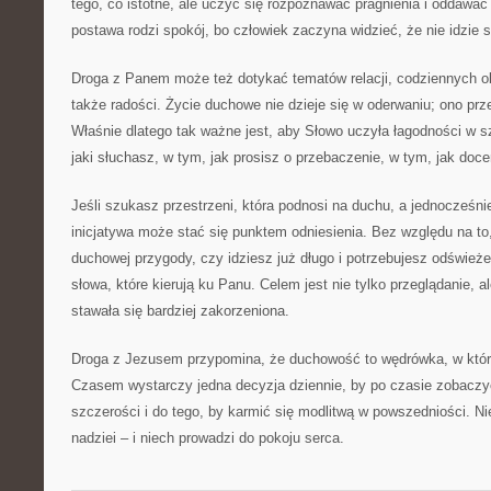
tego, co istotne, ale uczyć się rozpoznawać pragnienia i oddawać
postawa rodzi spokój, bo człowiek zaczyna widzieć, że nie idzie 
Droga z Panem może też dotykać tematów relacji, codziennych ob
także radości. Życie duchowe nie dzieje się w oderwaniu; ono pr
Właśnie dlatego tak ważne jest, aby Słowo uczyła łagodności w 
jaki słuchasz, w tym, jak prosisz o przebaczenie, w tym, jak doce
Jeśli szukasz przestrzeni, która podnosi na duchu, a jednocześnie
inicjatywa może stać się punktem odniesienia. Bez względu na to
duchowej przygody, czy idziesz już długo i potrzebujesz odśwież
słowa, które kierują ku Panu. Celem jest nie tylko przeglądanie, a
stawała się bardziej zakorzeniona.
Droga z Jezusem przypomina, że duchowość to wędrówka, w której
Czasem wystarczy jedna decyzja dziennie, by po czasie zobaczy
szczerości i do tego, by karmić się modlitwą w powszedniości. Ni
nadziei – i niech prowadzi do pokoju serca.