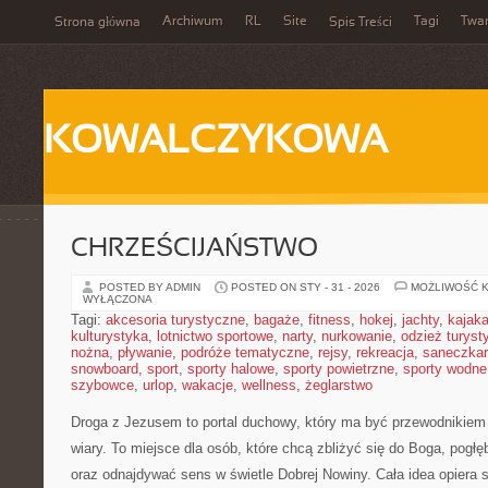
Archiwum
RL
Site
Tagi
Twa
Strona główna
Spis Treści
KOWALCZYKOWA
CHRZEŚCIJAŃSTWO
POSTED BY ADMIN
POSTED ON STY - 31 - 2026
MOŻLIWOŚĆ 
WYŁĄCZONA
Tagi:
akcesoria turystyczne
,
bagaże
,
fitness
,
hokej
,
jachty
,
kajak
kulturystyka
,
lotnictwo sportowe
,
narty
,
nurkowanie
,
odzież turyst
nożna
,
pływanie
,
podróże tematyczne
,
rejsy
,
rekreacja
,
saneczka
snowboard
,
sport
,
sporty halowe
,
sporty powietrzne
,
sporty wodne
szybowce
,
urlop
,
wakacje
,
wellness
,
żeglarstwo
Droga z Jezusem to portal duchowy, który ma być przewodnikiem
wiary. To miejsce dla osób, które chcą zbliżyć się do Boga, pogł
oraz odnajdywać sens w świetle Dobrej Nowiny. Cała idea opiera s