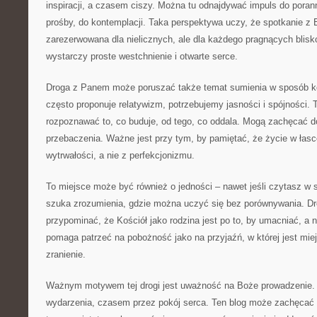
inspiracji, a czasem ciszy. Można tu odnajdywać impuls do poran
prośby, do kontemplacji. Taka perspektywa uczy, że spotkanie z 
zarezerwowana dla nielicznych, ale dla każdego pragnących bliskoś
wystarczy proste westchnienie i otwarte serce.
Droga z Panem może poruszać także temat sumienia w sposób ko
często proponuje relatywizm, potrzebujemy jasności i spójności.
rozpoznawać to, co buduje, od tego, co oddala. Mogą zachęcać d
przebaczenia. Ważne jest przy tym, by pamiętać, że życie w łasc
wytrwałości, a nie z perfekcjonizmu.
To miejsce może być również o jedności – nawet jeśli czytasz w 
szuka zrozumienia, gdzie można uczyć się bez porównywania. 
przypominać, że Kościół jako rodzina jest po to, by umacniać, a 
pomaga patrzeć na pobożność jako na przyjaźń, w której jest mie
zranienie.
Ważnym motywem tej drogi jest uważność na Boże prowadzenie
wydarzenia, czasem przez pokój serca. Ten blog może zachęcać d