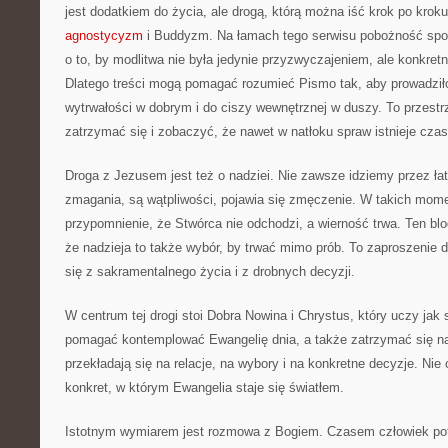
jest dodatkiem do życia, ale drogą, którą można iść krok po krok
agnostycyzm
i Buddyzm. Na łamach tego serwisu pobożność spot
o to, by modlitwa nie była jedynie przyzwyczajeniem, ale konkr
Dlatego treści mogą pomagać rozumieć Pismo tak, aby prowadził
wytrwałości w dobrym i do ciszy wewnętrznej w duszy. To przestr
zatrzymać się i zobaczyć, że nawet w natłoku spraw istnieje czas
Droga z Jezusem jest też o nadziei. Nie zawsze idziemy przez ła
zmagania, są wątpliwości, pojawia się zmęczenie. W takich mome
przypomnienie, że Stwórca nie odchodzi, a wierność trwa. Ten b
że nadzieja to także wybór, by trwać mimo prób. To zaproszenie do
się z sakramentalnego życia i z drobnych decyzji.
W centrum tej drogi stoi Dobra Nowina i Chrystus, który uczy jak
pomagać kontemplować Ewangelię dnia, a także zatrzymać się n
przekładają się na relacje, na wybory i na konkretne decyzje. Nie c
konkret, w którym Ewangelia staje się światłem.
Istotnym wymiarem jest rozmowa z Bogiem. Czasem człowiek pot