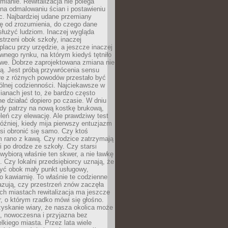
ianie. Rewitalizacja nie polega
 na odmalowaniu ścian i postawieniu
c. Najbardziej udane przemiany
ę od zrozumienia, do czego dane
łużyć ludziom. Inaczej wygląda
trzeni obok szkoły, inaczej
lacu przy urzędzie, a jeszcze inaczej
wnego rynku, na którym kiedyś tętniło
owe. Dobrze zaprojektowana zmiana nie
ją. Jest próbą przywrócenia sensu
re z różnych powodów przestało być
ólnej codzienności. Najciekawsze w
ianach jest to, że bardzo często
e działać dopiero po czasie. W dniu
żdy patrzy na nową kostkę brukową,
eleń czy elewację. Ale prawdziwy test
óźniej, kiedy mija pierwszy entuzjazm
si obronić się samo. Czy ktoś
m rano z kawą. Czy rodzice zatrzymają
i po drodze ze szkoły. Czy starsi
ybiorą właśnie ten skwer, a nie ławkę
 Czy lokalni przedsiębiorcy uznają, że
zyć obok mały punkt usługowy,
bo kawiarnię. To właśnie te codzienne
azują, czy przestrzeń znów zaczęła
ch miastach rewitalizacja ma jeszcze
, o którym rzadko mówi się głośno.
yskanie wiary, że nasza okolica może
, nowoczesna i przyjazna bez
lkiego miasta. Przez lata wiele