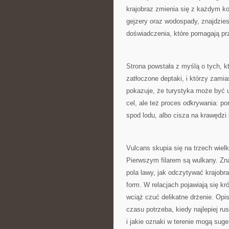
krajobraz zmienia się z każdym ko
gejzery oraz wodospady, znajdziesz
doświadczenia, które pomagają pr
Strona powstała z myślą o tych, k
zatłoczone deptaki, i którzy zami
pokazuje, że turystyka może być u
cel, ale też proces odkrywania: p
spod lodu, albo cisza na krawędzi k
Vulcans skupia się na trzech wielk
Pierwszym filarem są wulkany. Znaj
pola lawy, jak odczytywać krajobra
form. W relacjach pojawiają się k
wciąż czuć delikatne drżenie. Opi
czasu potrzeba, kiedy najlepiej r
i jakie oznaki w terenie mogą sug