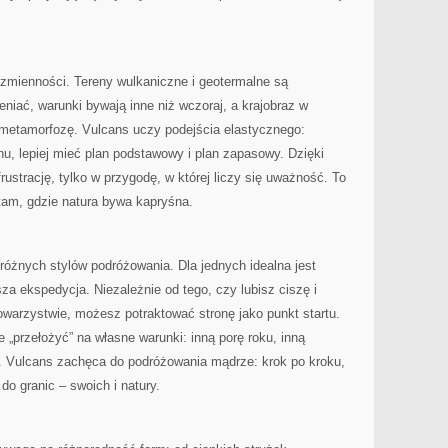
 zmienności. Tereny wulkaniczne i geotermalne są
eniać, warunki bywają inne niż wczoraj, a krajobraz w
 metamorfozę. Vulcans uczy podejścia elastycznego:
u, lepiej mieć plan podstawowy i plan zapasowy. Dzięki
ustrację, tylko w przygodę, w której liczy się uważność. To
tam, gdzie natura bywa kapryśna.
 różnych stylów podróżowania. Dla jednych idealna jest
za ekspedycja. Niezależnie od tego, czy lubisz ciszę i
warzystwie, możesz potraktować stronę jako punkt startu.
je „przełożyć” na własne warunki: inną porę roku, inną
o. Vulcans zachęca do podróżowania mądrze: krok po kroku,
do granic – swoich i natury.