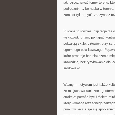
jak rozpoznawać formy terenu, kt
podręcznik, tylko nauka w terenie.
zamiast tylko „być”, zaczynasz te
Vulcans to również inspiracja dla 
wskazówki o tym, jak łapać kontras
pokazują skalę: człowiek przy ści
ogromnego pola lawowego. Pojawiaj
które powstaje bez niszczenia mi
krawędzie, bez ryzykowania dla je
środowisko.
Ważnym motywem jest także kultura
że miejsca wulkaniczne i geoterma
atrakcją: potrafią być źródłem m
który wymaga rozsądnego zarządza
punktów, lecz staje się spotkaniem