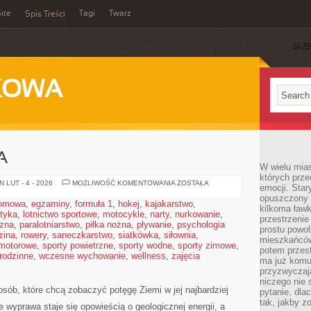
ite
Tagi
Twarz
Spis Treści
SUB
KOWA
A
W wielu mia
których prze
KLIFY
 LUT - 4 - 2026
MOŻLIWOŚĆ KOMENTOWANIA
ZOSTAŁA
emocji. Star
I
opuszczony 
WYBRZEŻA
domowa
,
egzaminy
,
formuła 1
,
hokej
,
kajakarstwo
,
kilkoma ławk
styka
,
lotnictwo sportowe
,
motocykle
,
narty
,
nurkowanie
,
przestrzenie
czna
,
paralotniarstwo
,
piłka nożna
,
pływanie
,
psychologia
prostu powol
zina
,
rowery
,
saneczkarstwo
,
siatkówka
,
siłownia
,
mieszkańców
 motorowe
,
sporty powietrzne
,
sporty wodne
,
sporty zimowe
,
potem przest
 rodzinne
,
wczesne wychowanie
,
wellness
,
zajęcia
ma już komu
przyzwyczaja
niczego nie 
sób, które chcą zobaczyć potęgę Ziemi w jej najbardziej
pytanie, dla
tak, jakby z
e wyprawa staje się opowieścią o geologicznej energii, a