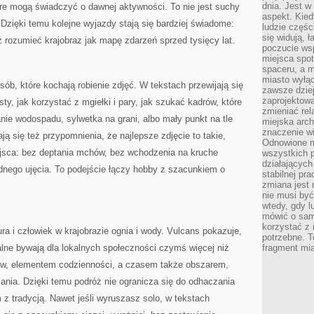
dnia. Jest w
óre mogą świadczyć o dawnej aktywności. To nie jest suchy
aspekt. Kied
 Dzięki temu kolejne wyjazdy stają się bardziej świadome:
ludzie częś
się widują, 
ż rozumieć krajobraz jak mapę zdarzeń sprzed tysięcy lat.
poczucie wsp
miejsca spo
spaceru, a m
miasto wyłąc
osób, które kochają robienie zdjęć. W tekstach przewijają się
zawsze dziej
zaprojektowa
ty, jak korzystać z mgiełki i pary, jak szukać kadrów, które
zmieniać rel
anie wodospadu, sylwetka na grani, albo mały punkt na tle
miejska arch
znaczenie w
ą się też przypomnienia, że najlepsze zdjęcie to takie,
Odnowione mi
ejsca: bez deptania mchów, bez wchodzenia na kruche
wszystkich 
działających 
dnego ujęcia. To podejście łączy hobby z szacunkiem o
stabilnej pr
zmiana jest 
nie musi być
wtedy, gdy l
mówić o same
korzystać z 
 i człowiek w krajobrazie ognia i wody. Vulcans pokazuje,
potrzebne. T
lne bywają dla lokalnych społeczności czymś więcej niż
fragment mia
itów, elementem codzienności, a czasem także obszarem,
nia. Dzięki temu podróż nie ogranicza się do odhaczania
 z tradycją. Nawet jeśli wyruszasz solo, w tekstach