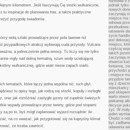
rozmowa o zm
lejnym kilometrem. Jeśli fascynują Cię stożki wulkaniczne,
jednak tylko
nowych doni
 tu inspiracje do planowania tras, a także praktyczne
zaczynają si
miejsce ma s
zeżyć przygodę świadomie.
odnowa przes
przebudowa p
ratowanie da
życie handl
tórzy wolą szlaki prowadzące przez pola lawowe niż
jest dekorac
miejscu, któ
ast przypadkowych atrakcji wybierają cuda przyrody. Vulcans
częścią wsp
ważna, a jednocześnie pełna emocji. Tu liczy się nie tylko
takich przem
zaczynają on
oranne mgły nad doliną termalną, szum wody uciekającej
otwarcia ka
otliny wulkanicznej, gdzie wiatr niesie zapach siarki.
fontannę, zi
przychodzi p
i miejsce mu
przyjdzie ta
się z dziećm
ich tematach, które łączy jedna wspólna nić: ruch płyt.
mieszkańcy w
dziesz tu opisy tego, jak rodzą się stożki, kopuły i rozległe
pod sklepem.
warto otwor
z, oraz jak rozróżniać zastygłe jęzory od zupełnie świeżych
piekarnię al
rótkie wypady prowadzące przez tereny, gdzie pod stopami
decyzje pok
żyć. W mały
sy są po to, byś mógł zaplanować wyjazd rozsądnie: ile
jeden wymiar
Chodzi o odz
uszać, na co uważać, jak przygotować się na kapryśny klimat
być zadbana
erować, że trzeba zawrócić.
udawania wie