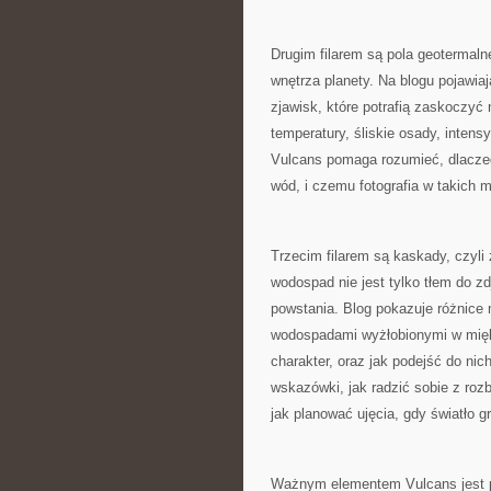
Drugim filarem są pola geotermaln
wnętrza planety. Na blogu pojawia
zjawisk, które potrafią zaskoczy
temperatury, śliskie osady, inten
Vulcans pomaga rozumieć, dlaczego
wód, i czemu fotografia w takich m
Trzecim filarem są kaskady, czyli
wodospad nie jest tylko tłem do zd
powstania. Blog pokazuje różnice
wodospadami wyżłobionymi w miękk
charakter, oraz jak podejść do nic
wskazówki, jak radzić sobie z rozb
jak planować ujęcia, gdy światło g
Ważnym elementem Vulcans jest pr