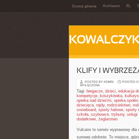
Archiwum
RL
S
Strona główna
KOWALCZY
KLIFY I WYBRZEŻ
POSTED BY ADMIN
POSTED ON
WYŁĄCZONA
Tagi:
biegacze
,
dzieci
,
edukacja 
korepetycje
,
koszykówka
,
kultury
opieka nad dziećmi
,
opieka społe
dziecięca
,
rajdy
,
rodzicielstwo
,
rod
snowboard
,
sporty halowe
,
sporty
szkoła
,
szybowce
,
trybuny
,
usługi
dodatkowe
,
żeglarstwo
Vulcans to serwis wyprawowy dla o
surowej odsłonie. To miejsce, gdzi