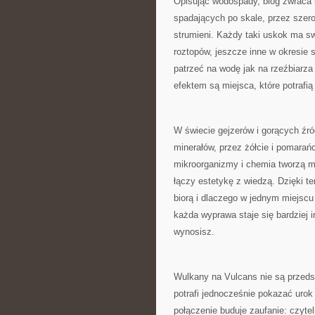
Opisując wodospady, blog zwraca 
spadających po skale, przez szero
strumieni. Każdy taki uskok ma s
roztopów, jeszcze inne w okresie 
patrzeć na wodę jak na rzeźbiarza 
efektem są miejsca, które potrafią
W świecie gejzerów i gorących źróde
minerałów, przez żółcie i pomarańc
mikroorganizmy i chemia tworzą ma
łączy estetykę z wiedzą. Dzięki tem
biorą i dlaczego w jednym miejscu
każda wyprawa staje się bardziej 
wynosisz.
Wulkany na Vulcans nie są przedst
potrafi jednocześnie pokazać urok
połączenie buduje zaufanie: czyteln