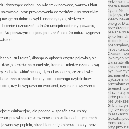
rodziców z 
edzi dotyczące doboru obuwia trekkingowego, warstw ubioru
dostaje nowe
życia. Nie m
 pakowania, oraz przygotowania do wędrówek po szorstkim
inicjatyw, n
ą uwagę na dobre nawyki: ocenę ryzyka, śledzenie
Wtedy nawet 
energię. Dla
do barier i oznaczeń, a także umiejętność rezygnowania,
przestrzeni 
Miejsce po r
ne. Na pierwszym miejscu jest założenie, że natura wygrywa
tylko formal
watorem.
biblioteki, s
pozarządowy
mieszkańców,
Czasami wyst
zenie „tu i teraz”, dlatego w opisach często pojawiają się
lokalnych pr
warsztaty dl
w: dźwięk kroków na pumeksie, kontrast między czarną lawą
zaczął nabie
być inwestyc
dy z daleka widać smugę dymu i wiadomo, że za chwilę
też pamiętać
a jak inna planeta. Ten styl opisu pomaga czytelnikowi
wyłącznie c
przemiany dz
ić sobie, czy to wyprawa na weekend, czy raczej wyzwanie
terenach pr
stacji kolej
które przez 
bez większej
Gdy zaczyna 
się, że mog
dejście edukacyjne, ale podane w sposób zrozumiały.
mieszkańców 
zęsto przewijają się w rozmowach o wulkanach i gejzerach:
Ścieżka pies
mała strefa
ją warstwy popiołu, skąd bierze się kolorowe naloty, oraz
przy przysta