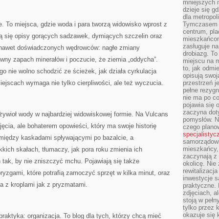
mniejszych m
dzieje się g
dla metropol
e. To miejsca, gdzie woda i para tworzą widowisko wprost z
Tymczasem 
centrum, pla
ją się opisy gorących sadzawek, dymiących szczelin oraz
mieszkańcom
zasługuje na
ć nawet doświadczonych wędrowców: nagłe zmiany
drobiazg. T
sywny zapach minerałów i poczucie, że ziemia „oddycha”.
miejscu na 
to, jak odmi
 nie wolno schodzić ze ścieżek, jak działa cyrkulacja
opisują swoj
iejscach wymaga nie tylko cierpliwości, ale też wyczucia.
przestrzeń j
pełne rezygn
nie ma po co
pojawia się
zaczyna dot
 żywioł wody w najbardziej widowiskowej formie. Na Vulcans
pomysłów. N
jęcia, ale bohaterem opowieści, który ma swoje historię
czego plano
specjalistyc
 między kaskadami spływającymi po bazalcie, a
samorządowi 
mieszkańcy,
ich skałach, tłumaczy, jak pora roku zmienia ich
zaczynają 
h tak, by nie zniszczyć mchu. Pojawiają się także
okolicę. Nie
rewitalizac
ryzgami, które potrafią zamoczyć sprzęt w kilka minut, oraz
inwestycje s
ra z kroplami jak z pryzmatami.
praktyczne. 
zdjęciach, a
stoją w pełn
tylko przez 
okazuje się 
aktyka: organizacja. To blog dla tych, którzy chcą mieć