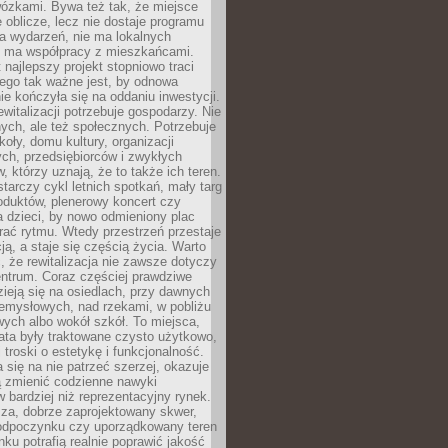
wózkami. Bywa też tak, że miejsce
 oblicze, lecz nie dostaje programu
a wydarzeń, nie ma lokalnych
ie ma współpracy z mieszkańcami.
najlepszy projekt stopniowo traci
tego tak ważne jest, by odnowa
nie kończyła się na oddaniu inwestycji.
ewitalizacji potrzebuje gospodarzy. Nie
nych, ale też społecznych. Potrzebuje
zkoły, domu kultury, organizacji
ch, przedsiębiorców i zwykłych
 którzy uznają, że to także ich teren.
arczy cykl letnich spotkań, mały targ
oduktów, plenerowy koncert czy
a dzieci, by nowo odmieniony plac
rać rytmu. Wtedy przestrzeń przestaje
ją, a staje się częścią życia. Warto
, że rewitalizacja nie zawsze dotyczy
entrum. Coraz częściej prawdziwe
ieją się na osiedlach, przy dawnych
zemysłowych, nad rzekami, w pobliżu
owych albo wokół szkół. To miejsca,
lata były traktowane czysto użytkowo,
 troski o estetykę i funkcjonalność.
się na nie patrzeć szerzej, okazuje
ą zmienić codzienne nawyki
bardziej niż reprezentacyjny rynek.
za, dobrze zaprojektowany skwer,
 odpoczynku czy uporządkowany teren
nku potrafią realnie poprawić jakość