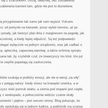
 się z szacunkiem: ciszej, uważniej, bez zostawiania
zabierania kamieni tam, gdzie nie jest to dozwolone.
lubią przygotowanie tak samo jak sam wyjazd. Vulcans
u: od pomysłu na kierunek, przez wybór terminu, aż po
ę porady, jak tworzyć plan dnia z marginesem na pogodę, jak
wcześniej, a kiedy lepiej odpuścić. Są też podpowiedzi
polegać wyłącznie na jednym urządzeniu, oraz jak zadbać o
kę, apteczkę, zapasową warstwę, a także ochronę sprzętu
sana tak, by czytelnik czuł, że towarzyszy mu ktoś, kto już
zie zwykle pojawiają się zaskoczenia.
tóre szukają w podróży emocji, ale nie w wersji „na siłę”.
z potęgą natury: kiedy stoisz na krawędzi urwiska, a w
yszysz niski pomruk wiatru, a ziemia pod stopami jest ciepła;
ły z wodospadu, a jednocześnie widzisz czarne skały
urowość i piękno – jest sercem strony. Blog pokazuje, że
wioły spotykają się w jednym kadrze, a podróżnik ma szansę