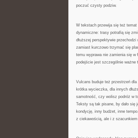
poczuć czysty podziw.
W tekstach przewija się też temat
dynamiczne: trasy potrafią się zmi
dłuższej perspektywie przechodzi
zamiast kurczowo trzymać się plan
temu wyprawa nie zamienia się w fr
podejście jest szczególnie ważne 
Vulcans buduje też przestrzeń dla
krótka wycieczka, dla innych dłużs
samotność, czy wolisz podróż w to
Teksty są tak pisane, by dało się 
kondycję, inny budżet, inne temp
z ciekawością, ale i z szacunkiem 