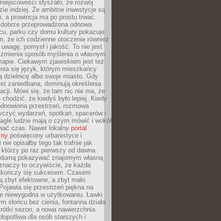
iejscowości słyszało, że rozwój
dzie indziej. Że ambitne inwestycje są
ii, a prowincja ma po prostu trwać.
dobrze przeprowadzona odnowa
cu, parku czy domu kultury pokazuje
, że ich codzienne otoczenie również
 uwagę, pomysł i jakość. To nie jest
o zmienia sposób myślenia o własnym
mapie. Ciekawym zjawiskiem jest też
enia się język, którym mieszkańcy
ą dzielnicę albo swoje miasto. Gdy
est zaniedbana, dominują określenia
acji. Mówi się, że tam nic nie ma, że
 chodzić, że kiedyś było lepiej. Kiedy
 odnowiona przestrzeń, rozmowa
yczyć wydarzeń, spotkań, spacerów i
agle ludzie mają o czym mówić i wokół
wać czas. Nawet lokalny
portal
zny
poświęcony urbanistyce i
nie opisałby tego tak trafnie jak
 którzy po raz pierwszy od dawna
z dumą pokazywać znajomym własną
 znaczy to oczywiście, że każda
ja kończy się sukcesem. Czasem
ą zbyt efektowne, a zbyt mało
Pojawia się przestrzeń piękna na
le niewygodna w użytkowaniu. Ławki
ym słońcu bez cienia, fontanna działa
krótki sezon, a nowa nawierzchnia
kłopotliwa dla osób starszych i