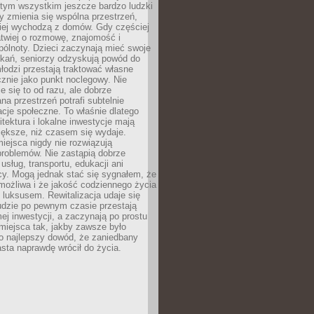
 tym wszystkim jeszcze bardzo ludzki
y zmienia się wspólna przestrzeń,
ciej wychodzą z domów. Gdy częściej
łatwiej o rozmowę, znajomość i
ólnoty. Dzieci zaczynają mieć swoje
tkań, seniorzy odzyskują powód do
łodzi przestają traktować własne
znie jako punkt noclegowy. Nie
e się to od razu, ale dobrze
na przestrzeń potrafi subtelnie
acje społeczne. To właśnie dlatego
itektura i lokalne inwestycje mają
iększe, niż czasem się wydaje.
ejsca nigdy nie rozwiązują
problemów. Nie zastąpią dobrze
usług, transportu, edukacji ani
acy. Mogą jednak stać się sygnałem, że
możliwa i że jakość codziennego życia
 luksusem. Rewitalizacja udaje się
udzie po pewnym czasie przestają
j inwestycji, a zaczynają po prostu
miejsca tak, jakby zawsze było
o najlepszy dowód, że zaniedbany
sta naprawdę wrócił do życia.