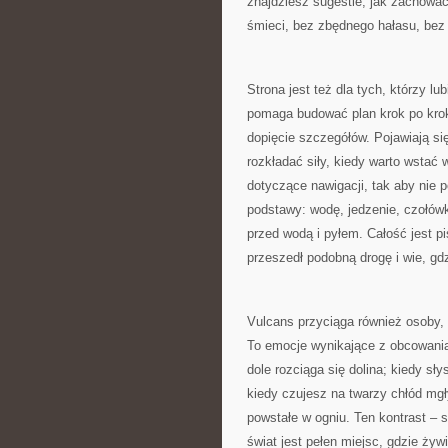
znajdziesz sugestie, jak zachować
śmieci, bez zbędnego hałasu, bez 
Strona jest też dla tych, którzy 
pomaga budować plan krok po krok
dopięcie szczegółów. Pojawiają si
rozkładać siły, kiedy warto wstać 
dotyczące nawigacji, tak aby nie 
podstawy: wodę, jedzenie, czołów
przed wodą i pyłem. Całość jest pi
przeszedł podobną drogę i wie, gd
Vulcans przyciąga również osoby, k
To emocje wynikające z obcowania 
dole rozciąga się dolina; kiedy sł
kiedy czujesz na twarzy chłód mg
powstałe w ogniu. Ten kontrast – s
świat jest pełen miejsc, gdzie ży