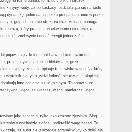
uwagę na różnorodność form: od cienkich strużek
kie kurtyny wody, aż po kaskady rozdzielające się na wiele
woją dynamikę: jedne są najlepsze po opadach, inne w porze
suchym, gdy odsłania się struktura skał. Vulcans pomaga
krajobrazu, który pracuje konsekwentnie i cierpliwie, a
 uspokoić, zachwycić i dodać energii jednocześnie.
ł pojawia się z kolei temat barw: od bieli i szarości
ze, po intensywne zielenie i błękity tam, gdzie
larskie wzory. Vulcans opisuje te zjawiska w sposób, który
u czytelnik nie tylko „widzi kolory”, ale rozumie, skąd się
 dominują inne odcienie niż w kolejnym. To sprawia, że
intensywna: więcej zauważasz, więcej pamiętasz, więcej
awiane jako sensacja, tylko jako złożone zjawisko. Blog
 kraterów o wschodzie słońca i podkreślić wagę zasad. To
ik czuje, że autor nie „sprzedaje adrenaliny”, tylko dzieli się