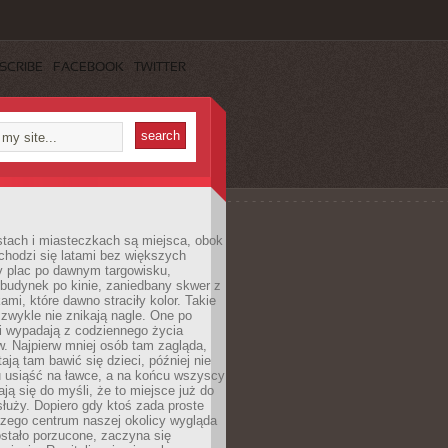
SCRIBE
FACEBOOK
TWITTER
stach i miasteczkach są miejsca, obok
chodzi się latami bez większych
y plac po dawnym targowisku,
budynek po kinie, zaniedbany skwer z
ami, które dawno straciły kolor. Takie
 zwykle nie znikają nagle. One po
i wypadają z codziennego życia
. Najpierw mniej osób tam zagląda,
ają tam bawić się dzieci, później nie
 usiąść na ławce, a na końcu wszyscy
ją się do myśli, że to miejsce już do
służy. Dopiero gdy ktoś zada proste
czego centrum naszej okolicy wygląda
ostało porzucone, zaczyna się