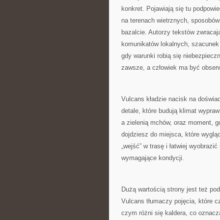
konkret. Pojawiają się tu podpowi
na terenach wietrznych, sposobów
bazalcie. Autorzy tekstów zwracaj
komunikatów lokalnych, szacunek 
gdy warunki robią się niebezpiecz
zawsze, a człowiek ma być obser
Vulcans kładzie nacisk na doświadc
detale, które budują klimat wypra
a zielenią mchów, oraz moment, g
dojdziesz do miejsca, które wygląd
„wejść” w trasę i łatwiej wyobraz
wymagające kondycji.
Dużą wartością strony jest też po
Vulcans tłumaczy pojęcia, które c
czym różni się kaldera, co oznacza