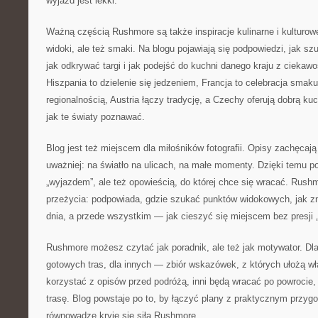
wyjazd jest lekki.
Ważną częścią Rushmore są także inspiracje kulinarne i kulturowe
widoki, ale też smaki. Na blogu pojawiają się podpowiedzi, jak s
jak odkrywać targi i jak podejść do kuchni danego kraju z ciekawośc
Hiszpania to dzielenie się jedzeniem, Francja to celebracja smak
regionalnością, Austria łączy tradycję, a Czechy oferują dobrą k
jak te światy poznawać.
Blog jest też miejscem dla miłośników fotografii. Opisy zachęcają
uważniej: na światło na ulicach, na małe momenty. Dzięki temu pod
„wyjazdem”, ale też opowieścią, do której chce się wracać. Rus
przeżycia: podpowiada, gdzie szukać punktów widokowych, jak z
dnia, a przede wszystkim — jak cieszyć się miejscem bez presji 
Rushmore możesz czytać jak poradnik, ale też jak motywator. Dla
gotowych tras, dla innych — zbiór wskazówek, z których ułożą wł
korzystać z opisów przed podróżą, inni będą wracać po powrocie
trasę. Blog powstaje po to, by łączyć plany z praktycznym przygo
równowadze kryje się siła Rushmore.