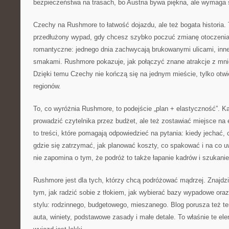
bezpieczeństwa na trasach, bo Austria bywa piękna, ale wymaga 
Czechy na Rushmore to łatwość dojazdu, ale też bogata historia. T
przedłużony wypad, gdy chcesz szybko poczuć zmianę otoczenia.
romantyczne: jednego dnia zachwycają brukowanymi ulicami, inne
smakami. Rushmore pokazuje, jak połączyć znane atrakcje z mni
Dzięki temu Czechy nie kończą się na jednym mieście, tylko otwie
regionów.
To, co wyróżnia Rushmore, to podejście „plan + elastyczność”. 
prowadzić czytelnika przez budżet, ale też zostawiać miejsce n
to treści, które pomagają odpowiedzieć na pytania: kiedy jechać,
gdzie się zatrzymać, jak planować koszty, co spakować i na co 
nie zapomina o tym, że podróż to także łapanie kadrów i szukani
Rushmore jest dla tych, którzy chcą podróżować mądrzej. Znajdzi
tym, jak radzić sobie z tłokiem, jak wybierać bazy wypadowe ora
stylu: rodzinnego, budgetowego, mieszanego. Blog porusza też 
auta, winiety, podstawowe zasady i małe detale. To właśnie te el