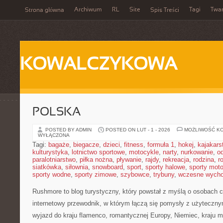
Archiwum
RL
Site
Tagi
Twa
Strona główna
Spis Treści
KOWALCZYKOWA
POLSKA
POSTED BY ADMIN
POSTED ON LUT - 1 - 2026
MOŻLIWOŚĆ K
WYŁĄCZONA
Tagi:
bagaże
,
biegacze
,
dzieci
,
fitness
,
formuła 1
,
hokej
,
kajakars
kulturystyka
,
lotnictwo sportowe
,
motocykle
,
narty
,
nurkowanie
,
o
paralotniarstwo
,
piłka nożna
,
pływanie
,
rajdy
,
rekreacja
,
rodzina
,
r
siatkówka
,
siłownia
,
snowboard
,
sport
,
sporty halowe
,
sporty mot
sporty wodne
,
sporty zimowe
,
szybowce
,
trybuny
,
wczesne wych
Rushmore to blog turystyczny, który powstał z myślą o osobach 
internetowy przewodnik, w którym łączą się pomysły z użytecznym
wyjazd do kraju flamenco, romantycznej Europy, Niemiec, kraju mu