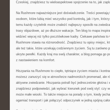
Czeskiej, znajdziesz tu wieloaspektowe spojrzenie na to, jak zap
Na Rushmore najważniejsze jest doświadczenie. Treści powstają
osobom, które lubią mieć wszystko pod kontrolą, jak i tym, którzy
temu każdy czytelnik może znaleźć najlepszy sposób na zwiedzan
trasy objazdowe, aż po dłuższe wakacje. Ten blog to mapa inspirac
widzieć więcej niż tylko pocztówkowe kadry. Ciekawe państwa to
Rushmore stawia na różnorodność. Znajdziesz tu opisy miejsc, kt
ale też takie, które urzekają codziennym życiem. Są tu zarówno po
ukryte perełki. Każdy kraj ma swój charakter, a blog pomaga go 
z nastawieniem na komfort.
Hiszpania na Rushmore to ciepło, tętniące życiem miasta i kontra
możesz zanurzyć się w atmosferze nadmorskich promenad, ale r
aktywne zwiedzanie. Hiszpania potrafi być jednocześnie głośna i
znajdziesz podpowiedzi, jak wybrać kierunek pod swój styl: czy w
może małe wioski. To także miejsce na porady o tym, kiedy jechać
ogarniać transport i jak połączyć odpoczynek w jedną spójną cało