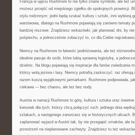
Francja w ujęciu Rushmore to nie tylko znane symbole, ale też uro
możesz przejść od miejskiego zgiełku do spokojnych prowincji. 
stylu rodzinnym: jedni będą szukać kultury i sztuki, inni wybiorą gó
warstwowa, dlatego na Rushmore pojawiają się zarówno tematy po
bardziej niszowe. Znajdziesz wskazówki, jak planować dni, by ni
pośpiechu, a jednocześnie zobaczyć to, co dla Ciebie najciekaws
Niemcy na Rushmore to łatwość podróżowania, ale też różnorodno
idealnie pasuje do osób, które lubią sprawną logistykę, a jednoc
dzielnic. Na blogu pojawiają się inspiracje dla fanów zwiedzania m
którzy wolą jeziora i lasy. Niemcy potrafią zaskoczyć: raz oferują 
razem kuszą wyjątkowymi jarmarkami. Rushmore podpowiada, jak 
ciekawa — bez chaosu, ale też bez nudy.
Austria w narracji Rushmore to góry, kultura i sztuka oraz świetn
kierunek dla tych, którzy chcą połączyć ruch: jednego dnia wędr
szlakach, a następnego zanurzasz się w historycznych ulicach. B
zaplanować wyjazd w Austrii tak, by nie przegapić smaków, ale te
przestrzeń na nieplanowane zachwyty. Znajdziesz tu też wskazó