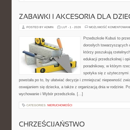
ZABAWKI I AKCESORIA DLA DZIE
POSTED BY ADMIN
LUT - 1 - 2026
MOŻLIWOŚĆ KOMENTOWAN
Przedszkole Kubuś to prze
dorosłych towarzyszących 
którzy poszukują rzetelnych
edukacji przedszkolnej i op
poradnikowy, w którym rzec
spotyka się z użytecznymi
powstała po to, by ułatwiać decyzje i zmniejszać niepewność zw
oswajaniem się dziecka, a także z organizacją dnia w rodzinie. P
wychowanie i Wybór przedszkola. […]
CATEGORIES:
NIERUCHOMOŚCI
CHRZEŚCIJAŃSTWO