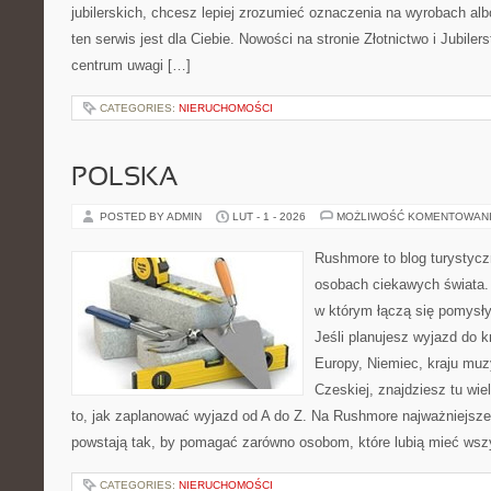
jubilerskich, chcesz lepiej zrozumieć oznaczenia na wyrobach albo
ten serwis jest dla Ciebie. Nowości na stronie Złotnictwo i Jubilers
centrum uwagi […]
CATEGORIES:
NIERUCHOMOŚCI
POLSKA
POSTED BY ADMIN
LUT - 1 - 2026
MOŻLIWOŚĆ KOMENTOWAN
Rushmore to blog turystycz
osobach ciekawych świata. 
w którym łączą się pomysł
Jeśli planujesz wyjazd do 
Europy, Niemiec, kraju muzy
Czeskiej, znajdziesz tu wi
to, jak zaplanować wyjazd od A do Z. Na Rushmore najważniejsze 
powstają tak, by pomagać zarówno osobom, które lubią mieć wszy
CATEGORIES:
NIERUCHOMOŚCI