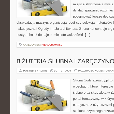
miejsce stworzone z myślą 
działać sprawniej, rozumieć
podejmować lepsze decyzje
eksploatacja maszyn, organizacja robót czy selekcja materiałów.
i akustyczna i Ogrody i mała architektura. Strona koncentruje się
pustych haseł dostajesz mięsiste wskazówki. […]
CATEGORIES:
NIERUCHOMOŚCI
BIŻUTERIA ŚLUBNA I ZARĘCZYN
POSTED BY ADMIN
LUT - 1 - 2026
MOŻLIWOŚĆ KOMENTOWAN
Strona Godziszewscy.pl to 
o osobach, które interesuje
ślubne oraz skup złota w Z
portal tematyczny, w którym
estetyczne z użytecznymi 
szukasz czytelnego przewo