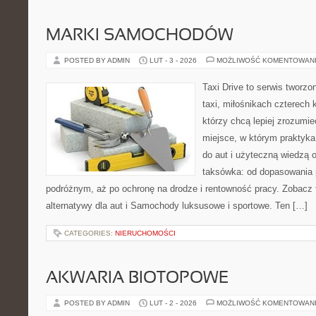
MARKI SAMOCHODÓW
POSTED BY ADMIN
LUT - 3 - 2026
MOŻLIWOŚĆ KOMENTOWAN
Taxi Drive to serwis tworz
taxi, miłośnikach czterech 
którzy chcą lepiej zrozumi
miejsce, w którym praktyk
do aut i użyteczną wiedzą 
taksówka: od dopasowania p
podróżnym, aż po ochronę na drodze i rentowność pracy. Zobacz t
alternatywy dla aut i Samochody luksusowe i sportowe. Ten […]
CATEGORIES:
NIERUCHOMOŚCI
AKWARIA BIOTOPOWE
POSTED BY ADMIN
LUT - 2 - 2026
MOŻLIWOŚĆ KOMENTOWAN