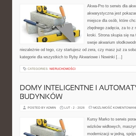
Akwa-Pro to serwis dla akw
akwarystyczna jest pokazan
miejsce dla osób, które ch
zbędnego zadęcia, za to z
kroki. Strona skupia się na
swoje akwarium słodkowodn
niezależnie od tego, czy startujesz od zera, czy masz już za sob
kategorie dla wszystkich to Ryby Akwariowe i Nowinki […]
CATEGORIES:
NIERUCHOMOŚCI
DOMY INTELIGENTNE I AUTOMA
BUDYNKÓW
POSTED BY ADMIN
LUT - 2 - 2026
MOŻLIWOŚĆ KOMENTOWAN
Kursy Marko to serwis pora
wózków widłowych, maszyn
modernizacji w jedną, spójn