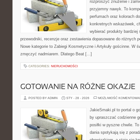
rozproszyć znużenie i zami
przyjemny nawyk. To komp
perfumach oraz kolorach do
konkretnych wskazówek, chc
wybierać produkty bardziej 
przewodniki, recenzje oraz zestawienia dopasowane do różnych po
Nowe kategorie to Zabiegi Kosmetyczne i Artykuły gościnne. W św
zmęczyć nadmiarem. Dlatego Beat […]
CATEGORIES:
NIERUCHOMOŚCI
GOTOWANIE NA RÓŻNE OKAZJE
POSTED BY ADMIN
STY - 28 - 2026
MOŻLIWOŚĆ KOMENTOWA
JakieSmaki.pl to portal o g
by upraszczać codzienne g
posiłki w pyszne chwile. T
dania spotykają się z porad
obowiązkiem, a staje się k