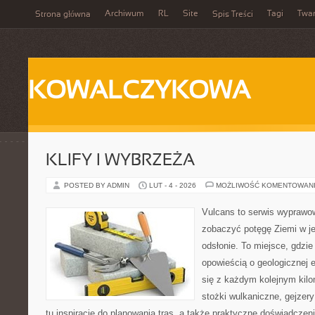
Archiwum
RL
Site
Tagi
Twa
Strona główna
Spis Treści
KOWALCZYKOWA
KLIFY I WYBRZEŻA
POSTED BY ADMIN
LUT - 4 - 2026
MOŻLIWOŚĆ KOMENTOWAN
Vulcans to serwis wyprawow
zobaczyć potęgę Ziemi w jej
odsłonie. To miejsce, gdzie
opowieścią o geologicznej e
się z każdym kolejnym kilo
stożki wulkaniczne, gejzer
tu inspiracje do planowania tras, a także praktyczne doświadczen