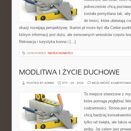
jednocześnie chcą poznawa
została pomyślana tak, aby
do treści, które ułatwiają c
okazji rozwijają perspektywę. Ikarion.pl może być dla Ciebie pun
którym informacji jest dużo, ale sensownych wniosków często bra
Rekreacja i turystyka konna i […]
CATEGORIES:
NIERUCHOMOŚCI
MODLITWA I ŻYCIE DUCHOWE
POSTED BY ADMIN
STY - 29 - 2026
MOŻLIWOŚĆ KOMENTOWA
To miejsce stworzone z myś
które pomaga pogłębiać bl
codzienności. Strona jest p
chcą bardziej konsekwentni
tylko od święta, ale także 
próby. Jej celem jest prowa