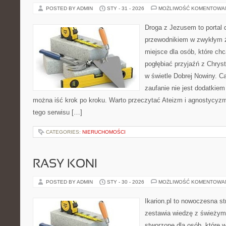
POSTED BY ADMIN
STY - 31 - 2026
MOŻLIWOŚĆ KOMENTOWA
Droga z Jezusem to portal 
przewodnikiem w zwykłym ży
miejsce dla osób, które chc
pogłębiać przyjaźń z Chry
w świetle Dobrej Nowiny. Ca
zaufanie nie jest dodatkiem 
można iść krok po kroku. Warto przeczytać Ateizm i agnostycy
tego serwisu […]
CATEGORIES:
NIERUCHOMOŚCI
RASY KONI
POSTED BY ADMIN
STY - 30 - 2026
MOŻLIWOŚĆ KOMENTOWA
Ikarion.pl to nowoczesna st
zestawia wiedzę z świeżym
stworzone dla osób, które w