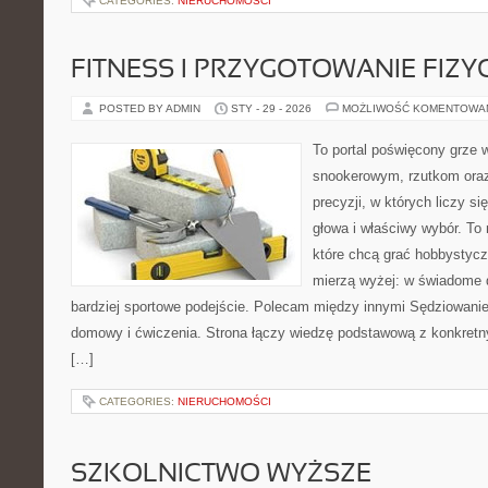
CATEGORIES:
NIERUCHOMOŚCI
FITNESS I PRZYGOTOWANIE FIZY
POSTED BY ADMIN
STY - 29 - 2026
MOŻLIWOŚĆ KOMENTOWA
To portal poświęcony grze 
snookerowym, rzutkom oraz
precyzji, w których liczy s
głowa i właściwy wybór. To 
które chcą grać hobbystyczn
mierzą wyżej: w świadome d
bardziej sportowe podejście. Polecam między innymi Sędziowanie i
domowy i ćwiczenia. Strona łączy wiedzę podstawową z konkretn
[…]
CATEGORIES:
NIERUCHOMOŚCI
SZKOLNICTWO WYŻSZE