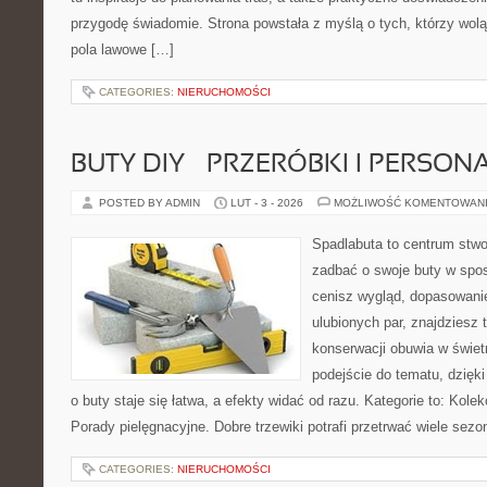
przygodę świadomie. Strona powstała z myślą o tych, którzy wol
pola lawowe […]
CATEGORIES:
NIERUCHOMOŚCI
BUTY DIY – PRZERÓBKI I PERSON
POSTED BY ADMIN
LUT - 3 - 2026
MOŻLIWOŚĆ KOMENTOWAN
Spadlabuta to centrum stwo
zadbać o swoje buty w spos
cenisz wygląd, dopasowani
ulubionych par, znajdziesz
konserwacji obuwia w świetn
podejście do tematu, dzięk
o buty staje się łatwa, a efekty widać od razu. Kategorie to: Kolek
Porady pielęgnacyjne. Dobre trzewiki potrafi przetrwać wiele sezo
CATEGORIES:
NIERUCHOMOŚCI