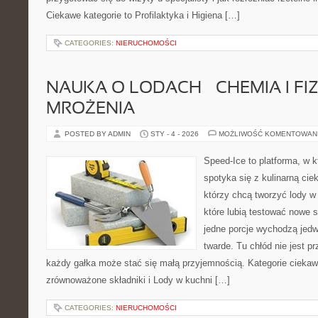
Ciekawe kategorie to Profilaktyka i Higiena […]
CATEGORIES:
NIERUCHOMOŚCI
NAUKA O LODACH – CHEMIA I FI
MROŻENIA
POSTED BY ADMIN
STY - 4 - 2026
MOŻLIWOŚĆ KOMENTOWAN
Speed-Ice to platforma, w k
spotyka się z kulinarną cie
którzy chcą tworzyć lody w 
które lubią testować nowe 
jedne porcje wychodzą jedw
twarde. Tu chłód nie jest p
każdy gałka może stać się małą przyjemnością. Kategorie ciekawe
zrównoważone składniki i Lody w kuchni […]
CATEGORIES:
NIERUCHOMOŚCI