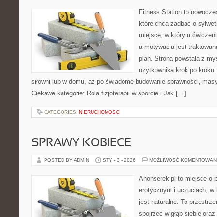
Fitness Station to nowocze
które chcą zadbać o sylwet
miejsce, w którym ćwiczeni
a motywacja jest traktowan
plan. Strona powstała z my
użytkownika krok po kroku:
siłowni lub w domu, aż po świadome budowanie sprawności, masy
Ciekawe kategorie: Rola fizjoterapii w sporcie i Jak […]
CATEGORIES:
NIERUCHOMOŚCI
SPRAWY KOBIECE
POSTED BY ADMIN
STY - 3 - 2026
MOŻLIWOŚĆ KOMENTOWAN
Anonserek.pl to miejsce o p
erotycznym i uczuciach, w 
jest naturalne. To przestrze
spojrzeć w głąb siebie ora