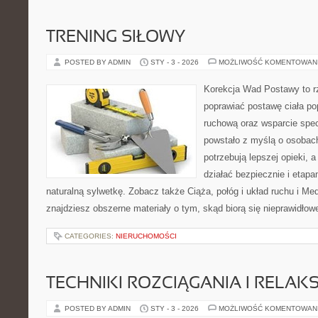
TRENING SIŁOWY
POSTED BY ADMIN
STY - 3 - 2026
MOŻLIWOŚĆ KOMENTOWAN
Korekcja Wad Postawy to rz
poprawiać postawę ciała po
ruchową oraz wsparcie spec
powstało z myślą o osobach,
potrzebują lepszej opieki, a
działać bezpiecznie i etap
naturalną sylwetkę. Zobacz także Ciąża, połóg i układ ruchu i Me
znajdziesz obszerne materiały o tym, skąd biorą się nieprawidłow
CATEGORIES:
NIERUCHOMOŚCI
TECHNIKI ROZCIĄGANIA I RELAKS
POSTED BY ADMIN
STY - 3 - 2026
MOŻLIWOŚĆ KOMENTOWAN