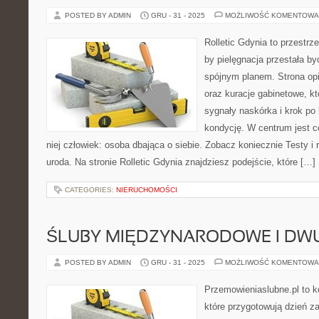
POSTED BY ADMIN
GRU - 31 - 2025
MOŻLIWOŚĆ KOMENTOWA
Rolletic Gdynia to przestrz
by pielęgnacja przestała by
spójnym planem. Strona opi
oraz kuracje gabinetowe, k
sygnały naskórka i krok po
kondycję. W centrum jest c
niej człowiek: osoba dbająca o siebie. Zobacz koniecznie Testy i r
uroda. Na stronie Rolletic Gdynia znajdziesz podejście, które […]
CATEGORIES:
NIERUCHOMOŚCI
ŚLUBY MIĘDZYNARODOWE I DW
POSTED BY ADMIN
GRU - 31 - 2025
MOŻLIWOŚĆ KOMENTOWA
Przemowieniaslubne.pl to k
które przygotowują dzień za