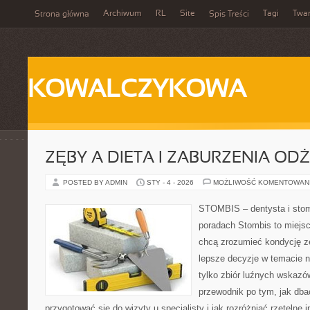
Archiwum
RL
Site
Tagi
Twa
Strona główna
Spis Treści
KOWALCZYKOWA
ZĘBY A DIETA I ZABURZENIA OD
POSTED BY ADMIN
STY - 4 - 2026
MOŻLIWOŚĆ KOMENTOWAN
STOMBIS – dentysta i stom
poradach Stombis to miejsc
chcą zrozumieć kondycję z
lepsze decyzje w temacie n
tylko zbiór luźnych wskaz
przewodnik po tym, jak dba
przygotować się do wizyty u specjalisty i jak rozróżniać rzetelne 