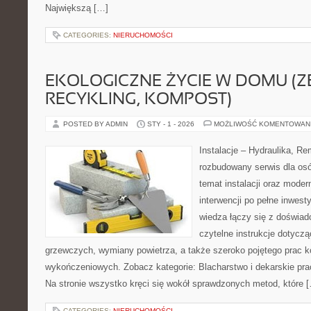
Największą […]
CATEGORIES:
NIERUCHOMOŚCI
EKOLOGICZNE ŻYCIE W DOMU (Z
RECYKLING, KOMPOST)
POSTED BY ADMIN
STY - 1 - 2026
MOŻLIWOŚĆ KOMENTOWAN
Instalacje – Hydraulika, R
rozbudowany serwis dla osó
temat instalacji oraz moder
interwencji po pełne inwest
wiedza łączy się z doświad
czytelne instrukcje dotyc
grzewczych, wymiany powietrza, a także szeroko pojętego prac k
wykończeniowych. Zobacz kategorie: Blacharstwo i dekarskie prac
Na stronie wszystko kręci się wokół sprawdzonych metod, które 
CATEGORIES:
NIERUCHOMOŚCI