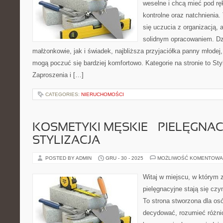
weselne i chcą mieć pod rę
kontrolne oraz natchnienia. 
się uczucia z organizacją, 
solidnym opracowaniem. Dz
małżonkowie, jak i świadek, najbliższa przyjaciółka panny młodej,
mogą poczuć się bardziej komfortowo. Kategorie na stronie to Sty
Zaproszenia i […]
CATEGORIES:
NIERUCHOMOŚCI
KOSMETYKI MĘSKIE – PIELĘGNACJ
STYLIZACJA
POSTED BY ADMIN
GRU - 30 - 2025
MOŻLIWOŚĆ KOMENTOWA
Witaj w miejscu, w którym 
pielęgnacyjne stają się czy
To strona stworzona dla os
decydować, rozumieć różni