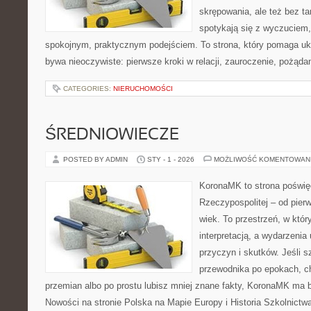
skrępowania, ale też bez ta
spotykają się z wyczuciem
spokojnym, praktycznym podejściem. To strona, który pomaga uk
bywa nieoczywiste: pierwsze kroki w relacji, zauroczenie, pożądan
CATEGORIES:
NIERUCHOMOŚCI
ŚREDNIOWIECZE
POSTED BY ADMIN
STY - 1 - 2026
MOŻLIWOŚĆ KOMENTOWAN
KoronaMK to strona poświę
Rzeczypospolitej – od pie
wiek. To przestrzeń, w któr
interpretacją, a wydarzenia 
przyczyn i skutków. Jeśli 
przewodnika po epokach, c
przemian albo po prostu lubisz mniej znane fakty, KoronaMK ma by
Nowości na stronie Polska na Mapie Europy i Historia Szkolnict