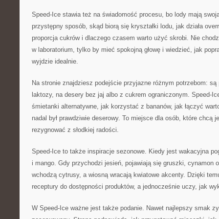
Speed-Ice stawia też na świadomość procesu, bo lody mają swoj
przystępny sposób, skąd biorą się kryształki lodu, jak działa over
proporcja cukrów i dlaczego czasem warto użyć skrobi. Nie chodz
w laboratorium, tylko by mieć spokojną głowę i wiedzieć, jak popr
wyjdzie idealnie.
Na stronie znajdziesz podejście przyjazne różnym potrzebom: są
laktozy, na desery bez jaj albo z cukrem ograniczonym. Speed-Ic
śmietanki alternatywne, jak korzystać z bananów, jak łączyć war
nadal był prawdziwie deserowy. To miejsce dla osób, które chcą j
rezygnować z słodkiej radości.
Speed-Ice to także inspiracje sezonowe. Kiedy jest wakacyjna po
i mango. Gdy przychodzi jesień, pojawiają się gruszki, cynamon
wchodzą cytrusy, a wiosną wracają kwiatowe akcenty. Dzięki t
receptury do dostępności produktów, a jednocześnie uczy, jak w
W Speed-Ice ważne jest także podanie. Nawet najlepszy smak zys