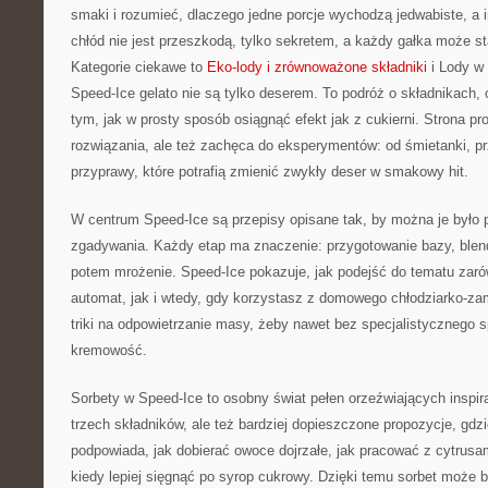
smaki i rozumieć, dlaczego jedne porcje wychodzą jedwabiste, a 
chłód nie jest przeszkodą, tylko sekretem, a każdy gałka może s
Kategorie ciekawe to
Eko-lody i zrównoważone składniki
i Lody w 
Speed-Ice gelato nie są tylko deserem. To podróż o składnikach, o
tym, jak w prosty sposób osiągnąć efekt jak z cukierni. Strona p
rozwiązania, ale też zachęca do eksperymentów: od śmietanki, pr
przyprawy, które potrafią zmienić zwykły deser w smakowy hit.
W centrum Speed-Ice są przepisy opisane tak, by można je było 
zgadywania. Każdy etap ma znaczenie: przygotowanie bazy, blen
potem mrożenie. Speed-Ice pokazuje, jak podejść do tematu zar
automat, jak i wtedy, gdy korzystasz z domowego chłodziarko-zam
triki na odpowietrzanie masy, żeby nawet bez specjalistycznego
kremowość.
Sorbety w Speed-Ice to osobny świat pełen orzeźwiających inspira
trzech składników, ale też bardziej dopieszczone propozycje, gdzi
podpowiada, jak dobierać owoce dojrzałe, jak pracować z cytrusam
kiedy lepiej sięgnąć po syrop cukrowy. Dzięki temu sorbet może 