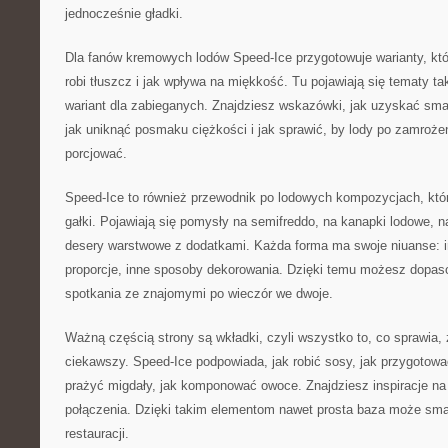
jednocześnie gładki.
Dla fanów kremowych lodów Speed-Ice przygotowuje warianty, kt
robi tłuszcz i jak wpływa na miękkość. Tu pojawiają się tematy tak
wariant dla zabieganych. Znajdziesz wskazówki, jak uzyskać sma
jak uniknąć posmaku ciężkości i jak sprawić, by lody po zamrożen
porcjować.
Speed-Ice to również przewodnik po lodowych kompozycjach, kt
gałki. Pojawiają się pomysły na semifreddo, na kanapki lodowe, n
desery warstwowe z dodatkami. Każda forma ma swoje niuanse: i
proporcje, inne sposoby dekorowania. Dzięki temu możesz dopaso
spotkania ze znajomymi po wieczór we dwoje.
Ważną częścią strony są wkładki, czyli wszystko to, co sprawia, 
ciekawszy. Speed-Ice podpowiada, jak robić sosy, jak przygotowa
prażyć migdały, jak komponować owoce. Znajdziesz inspiracje na c
połączenia. Dzięki takim elementom nawet prosta baza może sm
restauracji.