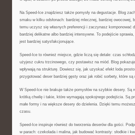
Na Speed-Ice znajdziesz także pomysły na degustacje. Blog zac
smaku w kilku odsłonach: bardziej mlecznej, bardziej owocowej, b
temu uczysz się własnych preferencji i zaczynasz komponować de
bardziej delikatne albo bardziej intensywne. To podejście sprawia
jest bardziej satysfakcjonujące.
Speed-Ice to również miejsce, gdzie liczą się detale: czas schłod
użyjesz cukru trzcinowego, czy postawisz na miód. Blog pokazuje
wpływają na strukturę. Dowiesz się, jak uzyskać efekt loda prost
przygotować deser bardziej gęsty oraz jak robić sorbety, które są 
W Speed-Ice nie brakuje także pomysłów na szybkie desery. Są re
krótką chwilę i takie, które wymagają spokojnego podejścia. Są pr
małe formy i na większe desery do dzielenia. Dzięki temu może
czasu.
Speed-Ice inspiruje również do tworzenia deserów dla gości. Pod
w parach: czekolada i malina, jak budować kontrasty: słodkie i k