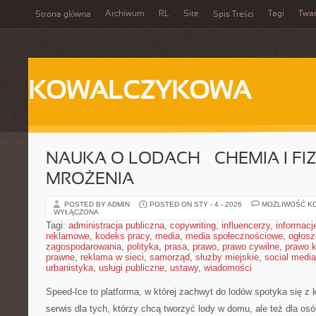
Archiwum
RL
Site
Tagi
Twa
Strona główna
Spis Treści
KOWALCZYKOWA
NAUKA O LODACH – CHEMIA I FI
MROŻENIA
POSTED BY ADMIN
POSTED ON STY - 4 - 2026
MOŻLIWOŚĆ K
WYŁĄCZONA
Tagi:
administracja publiczna
,
copywriting
,
influencerzy
,
informacj
reklamowe
,
kodeks pracy
,
media
,
media społecznościowe
,
ogłosz
zagospodarowania
,
polityka
,
prasa
,
prawo
,
prawo cywilne
,
prawo 
prawne
,
reklama w sieci
,
samorząd
,
służby miejskie
,
social media
urbanistyka
,
usługi publiczne
,
ustawy
,
wiadomości
Speed-Ice to platforma, w której zachwyt do lodów spotyka się z 
serwis dla tych, którzy chcą tworzyć lody w domu, ale też dla osó