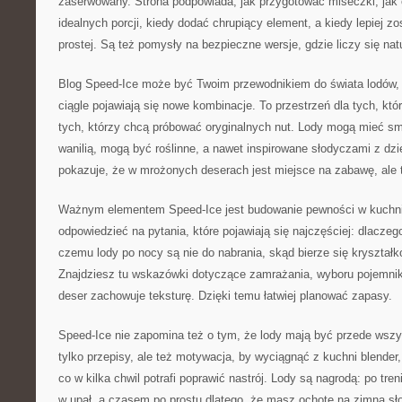
zaserwowany. Strona podpowiada, jak przygotować miseczki, jak
idealnych porcji, kiedy dodać chrupiący element, a kiedy lepiej z
prostej. Są też pomysły na bezpieczne wersje, gdzie liczy się nat
Blog Speed-Ice może być Twoim przewodnikiem do świata lodów, 
ciągle pojawiają się nowe kombinacje. To przestrzeń dla tych, któr
tych, którzy chcą próbować oryginalnych nut. Lody mogą mieć s
wanilią, mogą być roślinne, a nawet inspirowane słodyczami z dz
pokazuje, że w mrożonych deserach jest miejsce na zabawę, ale 
Ważnym elementem Speed-Ice jest budowanie pewności w kuchn
odpowiedzieć na pytania, które pojawiają się najczęściej: dlaczeg
czemu lody po nocy są nie do nabrania, skąd bierze się kryształk
Znajdziesz tu wskazówki dotyczące zamrażania, wyboru pojemnikó
deser zachowuje teksturę. Dzięki temu łatwiej planować zapasy.
Speed-Ice nie zapomina też o tym, że lody mają być przede wszy
tylko przepisy, ale też motywacja, by wyciągnąć z kuchni blender,
co w kilka chwil potrafi poprawić nastrój. Lody są nagrodą: po tre
w upał, a czasem po prostu dlatego, że masz ochotę na zimną sł