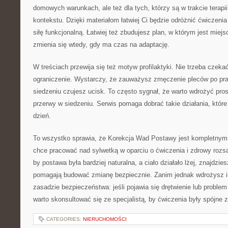
domowych warunkach, ale też dla tych, którzy są w trakcie terapii
kontekstu. Dzięki materiałom łatwiej Ci będzie odróżnić ćwiczeni
siłę funkcjonalną. Łatwiej też zbudujesz plan, w którym jest miejs
zmienia się wtedy, gdy ma czas na adaptację.
W treściach przewija się też motyw profilaktyki. Nie trzeba czeka
ograniczenie. Wystarczy, że zauważysz zmęczenie pleców po pr
siedzeniu czujesz ucisk. To często sygnał, że warto wdrożyć prost
przerwy w siedzeniu. Serwis pomaga dobrać takie działania, które
dzień.
To wszystko sprawia, że Korekcja Wad Postawy jest kompletnym
chce pracować nad sylwetką w oparciu o ćwiczenia i zdrowy rozsą
by postawa była bardziej naturalna, a ciało działało lżej, znajdzie
pomagają budować zmianę bezpiecznie. Zanim jednak wdrożysz i
zasadzie bezpieczeństwa: jeśli pojawia się drętwienie lub probl
warto skonsultować się ze specjalistą, by ćwiczenia były spójne 
CATEGORIES:
NIERUCHOMOŚCI