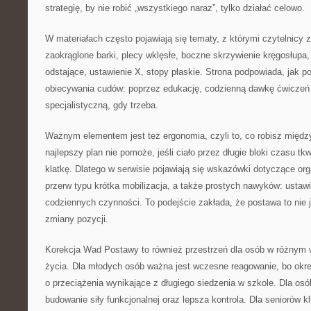
strategię, by nie robić „wszystkiego naraz”, tylko działać celowo.
W materiałach często pojawiają się tematy, z którymi czytelnicy z
zaokrąglone barki, plecy wklęsłe, boczne skrzywienie kręgosłupa, n
odstające, ustawienie X, stopy płaskie. Strona podpowiada, jak p
obiecywania cudów: poprzez edukację, codzienną dawkę ćwiczeń 
specjalistyczną, gdy trzeba.
Ważnym elementem jest też ergonomia, czyli to, co robisz międz
najlepszy plan nie pomoże, jeśli ciało przez długie bloki czasu tk
klatkę. Dlatego w serwisie pojawiają się wskazówki dotyczące org
przerw typu krótka mobilizacja, a także prostych nawyków: ustaw
codziennych czynności. To podejście zakłada, że postawa to nie 
zmiany pozycji.
Korekcja Wad Postawy to również przestrzeń dla osób w różnym 
życia. Dla młodych osób ważna jest wczesne reagowanie, bo okre
o przeciążenia wynikające z długiego siedzenia w szkole. Dla osó
budowanie siły funkcjonalnej oraz lepsza kontrola. Dla seniorów