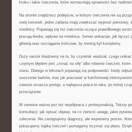
kroku i takie ćwiczenia, które wzmacniają sprawność bez nadmier
Na stronie znajdziesz podejście, w którym ćwiczenia nie są prz
swój kierunek: jedne zadania mają zwiększać wyprost piersiowy, i
miednicy. Pojawiają się też ćwiczenia uczące prawidłowego wzorca
pracują biodra, wpływa na miednicę. Serwis pokazuje, jak łączyć
główną oraz rozciąganie końcowe, by trening był kompletny.
Duży nacisk kładziemy na to, by czytelnik wiedział, czego unikać
częstym błędem jest „cisnąć na siłę” albo robienie ćwiczeń, które
stanu. Dlatego w tekstach pojawiają się podpowiedzi: kiedy odpuś
unoszenie barków, oraz jak pracować w komfortowej intensywnośc
zawsze oznacza postęp, a najlepsza praca to taka, po której czuj
przeciążenie.
W serwisie ważna jest też współpraca z profesjonalistą. Teksty 
konsultacji: jak opisać objawy, na co zwrócić uwagę, jakie pytani
zalecenia. Nie zastępujemy diagnozy, ale wspieramy proces: tłu
pokazujemy logikę ćwiczeń i pomagamy trzymać się planu. Dzięki 