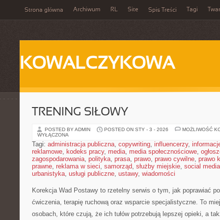
Archiwum
RL
Site
Tagi
Twa
Strona główna
Spis Treści
KOWALCZYKOWA
TRENING SIŁOWY
POSTED BY ADMIN
POSTED ON STY - 3 - 2026
MOŻLIWOŚĆ K
WYŁĄCZONA
Tagi:
administracja publiczna
,
copywriting
,
influencerzy
,
informacj
reklamowe
,
kodeks pracy
,
media
,
media społecznościowe
,
ogłosz
zagospodarowania
,
polityka
,
prasa
,
prawo
,
prawo cywilne
,
prawo 
prawne
,
reklama w sieci
,
samorząd
,
służby miejskie
,
social media
urbanistyka
,
usługi publiczne
,
ustawy
,
wiadomości
Korekcja Wad Postawy to rzetelny serwis o tym, jak poprawiać po
ćwiczenia, terapię ruchową oraz wsparcie specjalistyczne. To mi
osobach, które czują, że ich tułów potrzebują lepszej opieki, a ta