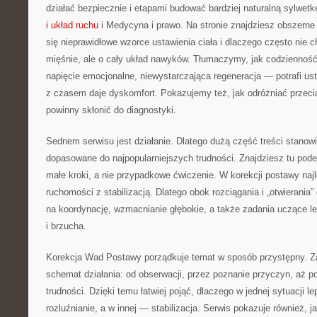
działać bezpiecznie i etapami budować bardziej naturalną sylwet
i układ ruchu
i Medycyna i prawo. Na stronie znajdziesz obszerne 
się nieprawidłowe wzorce ustawienia ciała i dlaczego często nie c
mięśnie, ale o cały układ nawyków. Tłumaczymy, jak codzienność
napięcie emocjonalne, niewystarczająca regeneracja — potrafi ust
z czasem daje dyskomfort. Pokazujemy też, jak odróżniać przeci
powinny skłonić do diagnostyki.
Sednem serwisu jest działanie. Dlatego dużą część treści stanow
dopasowane do najpopularniejszych trudności. Znajdziesz tu podej
małe kroki, a nie przypadkowe ćwiczenie. W korekcji postawy najl
ruchomości z stabilizacją. Dlatego obok rozciągania i „otwierania” 
na koordynację, wzmacnianie głębokie, a także zadania uczące lep
i brzucha.
Korekcja Wad Postawy porządkuje temat w sposób przystępny. Z
schemat działania: od obserwacji, przez poznanie przyczyn, aż p
trudności. Dzięki temu łatwiej pojąć, dlaczego w jednej sytuacji le
rozluźnianie, a w innej — stabilizacja. Serwis pokazuje również, j