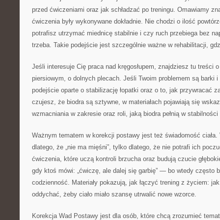
przed ćwiczeniami oraz jak schładzać po treningu. Omawiamy zn
ćwiczenia były wykonywane dokładnie. Nie chodzi o ilość powtórze
potrafisz utrzymać miednicę stabilnie i czy ruch przebiega bez na
trzeba. Takie podejście jest szczególnie ważne w rehabilitacji, gd
Jeśli interesuje Cię praca nad kręgosłupem, znajdziesz tu treści o
piersiowym, o dolnych plecach. Jeśli Twoim problemem są barki i
podejście oparte o stabilizację łopatki oraz o to, jak przywracać z
czujesz, że biodra są sztywne, w materiałach pojawiają się wska
wzmacniania w zakresie oraz roli, jaką biodra pełnią w stabilności
Ważnym tematem w korekcji postawy jest też świadomość ciała. 
dlatego, że „nie ma mięśni”, tylko dlatego, że nie potrafi ich pocz
ćwiczenia, które uczą kontroli brzucha oraz budują czucie głęboki
gdy ktoś mówi: „ćwiczę, ale dalej się garbię” — bo wtedy często b
codzienność. Materiały pokazują, jak łączyć trening z życiem: jak 
oddychać, żeby ciało miało szansę utrwalić nowe wzorce.
Korekcja Wad Postawy jest dla osób, które chcą zrozumieć temat reh