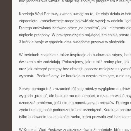
być jednorazową wizytą, a staje się spójnym programem z realny
Korekcja Wad Postawy zwraca uwagę na to, że ciało działa w łańc
zapadnięta, konsekwencje mogą pojawić się wyżej: w odcinku lę
Dlatego omawiamy zarówno pracę „na problem”, jak i elementy glob
napięcie przepony. W praktyce często najwięcej zmieniają proste 
3 krótkie sesje w tygodniu oraz świadome przerwy w siedzeniu.
W treściach znajdziesz także inspiracje do budowania rutyny, bo 
ćwiczenia nie zadziałają. Pokazujemy, jak ustalić realny plan, j
oraz jak mierzyć postępy bez obsesji: poprzez mniejszą sztywnoś
wyprostu. Podkreślamy, że korekcja to często miesiące, a nie szyb
Serwis pomaga też zrozumieć różnicę między wyglądem a zdrową
wygląda „prosto”, ale brakuje mu ruchomości, a czasem widać asy
oznaczać problemu, jeśli nie ma narastających objawów. Dlatego w
życia i umiejętność podnoszenia bez przeciążeń. Korekcja postawy
tylko budowanie takiej jakości ruchu, która pozwala żyć bezpieczn
W Korekcji Wad Postawy znajdziesz również materiały, które uczą