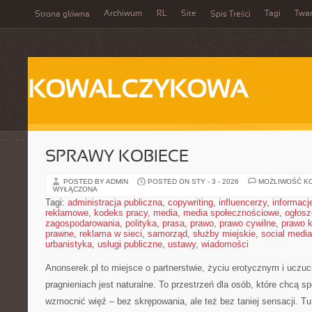
Archiwum
RL
Site
Tagi
Twa
Strona główna
Spis Treści
KOWALCZYKOWA
SPRAWY KOBIECE
POSTED BY ADMIN
POSTED ON STY - 3 - 2026
MOŻLIWOŚĆ K
WYŁĄCZONA
Tagi:
administracja publiczna
,
copywriting
,
influencerzy
,
informacj
reklamowe
,
kodeks pracy
,
media
,
media społecznościowe
,
ogłosz
zagospodarowania
,
polityka
,
prasa
,
prawo
,
prawo cywilne
,
prawo 
prawne
,
reklama w sieci
,
samorząd
,
służby miejskie
,
social media
urbanistyka
,
usługi publiczne
,
ustawy
,
wiadomości
Anonserek.pl to miejsce o partnerstwie, życiu erotycznym i uczuc
pragnieniach jest naturalne. To przestrzeń dla osób, które chcą sp
wzmocnić więź – bez skrępowania, ale też bez taniej sensacji. Tu