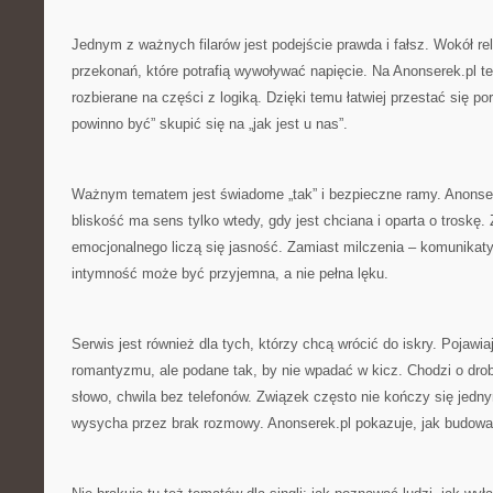
Jednym z ważnych filarów jest podejście prawda i fałsz. Wokół re
przekonań, które potrafią wywoływać napięcie. Na Anonserek.pl te
rozbierane na części z logiką. Dzięki temu łatwiej przestać się p
powinno być” skupić się na „jak jest u nas”.
Ważnym tematem jest świadome „tak” i bezpieczne ramy. Anonser
bliskość ma sens tylko wtedy, gdy jest chciana i oparta o troskę
emocjonalnego liczą się jasność. Zamiast milczenia – komunikaty
intymność może być przyjemna, a nie pełna lęku.
Serwis jest również dla tych, którzy chcą wrócić do iskry. Pojawia
romantyzmu, ale podane tak, by nie wpadać w kicz. Chodzi o drob
słowo, chwila bez telefonów. Związek często nie kończy się jedn
wysycha przez brak rozmowy. Anonserek.pl pokazuje, jak budowa