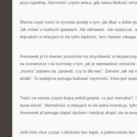
poza sypialnią. Intymność często wraca, gdy wraca bliskość emo
Ważna część treści to życiowe porady o tym, jak dbać o dobre gra
Jak mówić o trudnych sprawach. Jak odmawiać. Jak wybaczać, ale
dojrzałość w relacjach to nie tylko lojalność, lecz również odwaga.
Anonserek.pl to również przestrzeń na zmysłowość w bezpieczny
na scenariusze i na rozmowę o tym, jak je wprowadzać ostrożnie 
„musisz” pojawia się „sprawdź, czy to dla was”. Zamiast „tak się r
działa”. To podejście pomaga budować intymność, która jest wspó
Treści na stronie często krążą wokół pytania: co jest normalne?. 
bywa różnie”. Normalność w relacjach to nie jedna instrukcja, tylk
Anonserek.pl pomaga złapać dystans i bardziej skupić się na wz
Jeśli ktoś chce czytać o bliskości bez bajek, a jednocześnie bez 