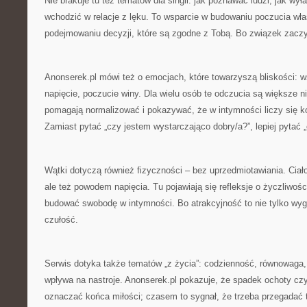
Nie brakuje tu też tematów dla singli: jak poznawać ludzi, jak wył
wchodzić w relacje z lęku. To wsparcie w budowaniu poczucia wła
podejmowaniu decyzji, które są zgodne z Tobą. Bo związek zaczyn
Anonserek.pl mówi też o emocjach, które towarzyszą bliskości: 
napięcie, poczucie winy. Dla wielu osób te odczucia są większe n
pomagają normalizować i pokazywać, że w intymności liczy się kom
Zamiast pytać „czy jestem wystarczająco dobry/a?”, lepiej pytać „
Wątki dotyczą również fizyczności – bez uprzedmiotawiania. Ciał
ale też powodem napięcia. Tu pojawiają się refleksje o życzliwości 
budować swobodę w intymności. Bo atrakcyjność to nie tylko wygl
czułość.
Serwis dotyka także tematów „z życia”: codzienność, równowaga, 
wpływa na nastroje. Anonserek.pl pokazuje, że spadek ochoty cz
oznaczać końca miłości; czasem to sygnał, że trzeba przegadać 