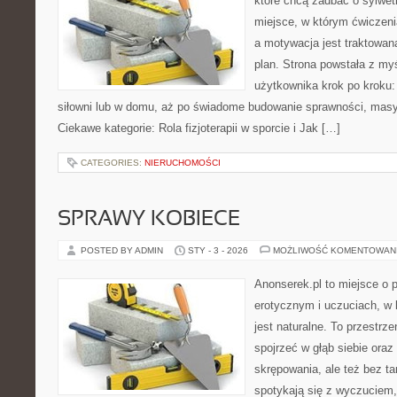
które chcą zadbać o sylwet
miejsce, w którym ćwiczeni
a motywacja jest traktowan
plan. Strona powstała z my
użytkownika krok po kroku:
siłowni lub w domu, aż po świadome budowanie sprawności, masy
Ciekawe kategorie: Rola fizjoterapii w sporcie i Jak […]
CATEGORIES:
NIERUCHOMOŚCI
SPRAWY KOBIECE
POSTED BY ADMIN
STY - 3 - 2026
MOŻLIWOŚĆ KOMENTOWAN
Anonserek.pl to miejsce o p
erotycznym i uczuciach, w 
jest naturalne. To przestrze
spojrzeć w głąb siebie ora
skrępowania, ale też bez ta
spotykają się z wyczuciem