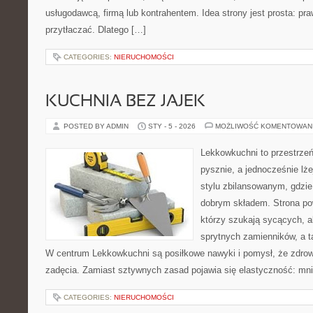
usługodawcą, firmą lub kontrahentem. Idea strony jest prosta: pra
przytłaczać. Dlatego […]
CATEGORIES:
NIERUCHOMOŚCI
KUCHNIA BEZ JAJEK
POSTED BY ADMIN
STY - 5 - 2026
MOŻLIWOŚĆ KOMENTOWAN
Lekkowkuchni to przestrzeń
pysznie, a jednocześnie lże
stylu zbilansowanym, gdzie 
dobrym składem. Strona pow
którzy szukają sycących, al
sprytnych zamienników, a 
W centrum Lekkowkuchni są posiłkowe nawyki i pomysł, że zdro
zadęcia. Zamiast sztywnych zasad pojawia się elastyczność: mnie
CATEGORIES:
NIERUCHOMOŚCI