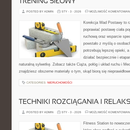
TRENING SIŁOWY
POSTED BY ADMIN
STY - 3 - 2026
MOŻLIWOŚĆ KOMENTOWAN
Korekcja Wad Postawy to rz
poprawiać postawę ciała po
ruchową oraz wsparcie spec
powstało z myślą o osobach,
potrzebują lepszej opieki, a
działać bezpiecznie i etap
naturalną sylwetkę. Zobacz także Ciąża, połóg i układ ruchu i Me
znajdziesz obszerne materiały o tym, skąd biorą się nieprawidłow
CATEGORIES:
NIERUCHOMOŚCI
TECHNIKI ROZCIĄGANIA I RELAKS
POSTED BY ADMIN
STY - 3 - 2026
MOŻLIWOŚĆ KOMENTOWAN
Fitness Station to nowocze