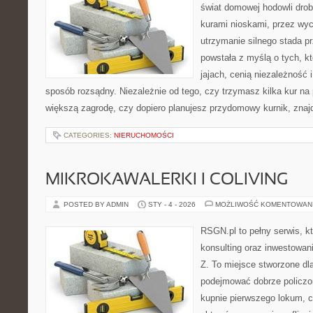
świat domowej hodowli drob
kurami nioskami, przez wyc
utrzymanie silnego stada pr
powstała z myślą o tych, k
jajach, cenią niezależność
sposób rozsądny. Niezależnie od tego, czy trzymasz kilka kur na
większą zagrodę, czy dopiero planujesz przydomowy kurnik, znaj
CATEGORIES:
NIERUCHOMOŚCI
MIKROKAWALERKI I COLIVING
POSTED BY ADMIN
STY - 4 - 2026
MOŻLIWOŚĆ KOMENTOWAN
RSGN.pl to pełny serwis, k
konsulting oraz inwestowan
Z. To miejsce stworzone dl
podejmować dobrze policzon
kupnie pierwszego lokum, cz