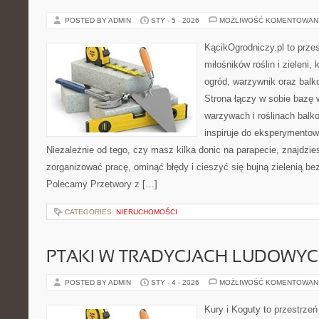
POSTED BY ADMIN
STY - 5 - 2026
MOŻLIWOŚĆ KOMENTOWAN
KącikOgrodniczy.pl to prze
miłośników roślin i zieleni
ogród, warzywnik oraz bal
Strona łączy w sobie bazę 
warzywach i roślinach balk
inspiruje do eksperymentow
Niezależnie od tego, czy masz kilka donic na parapecie, znajdzies
zorganizować pracę, ominąć błędy i cieszyć się bujną zielenią be
Polecamy Przetwory z […]
CATEGORIES:
NIERUCHOMOŚCI
PTAKI W TRADYCJACH LUDOWY
POSTED BY ADMIN
STY - 4 - 2026
MOŻLIWOŚĆ KOMENTOWAN
Kury i Koguty to przestrzeń