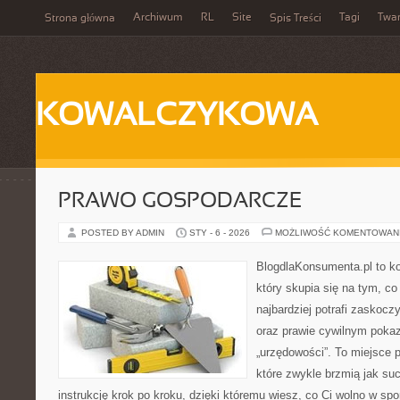
Archiwum
RL
Site
Tagi
Twa
Strona główna
Spis Treści
KOWALCZYKOWA
PRAWO GOSPODARCZE
POSTED BY ADMIN
STY - 6 - 2026
MOŻLIWOŚĆ KOMENTOWAN
BlogdlaKonsumenta.pl to ko
który skupia się na tym, c
najbardziej potrafi zaskoc
oraz prawie cywilnym poka
„urzędowości”. To miejsce p
które zwykle brzmią jak su
instrukcję krok po kroku, dzięki któremu wiesz, co Ci wolno w sp