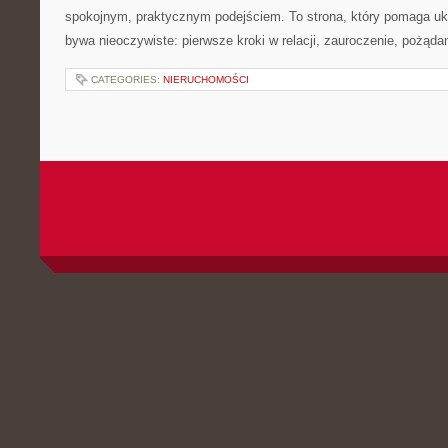
spokojnym, praktycznym podejściem. To strona, który pomaga uk
bywa nieoczywiste: pierwsze kroki w relacji, zauroczenie, pożądan
CATEGORIES:
NIERUCHOMOŚCI