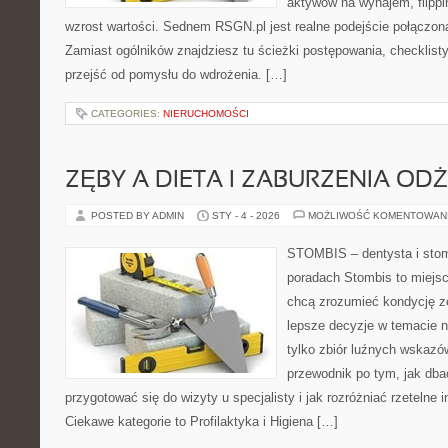
aktywów na wynajem, flippi
wzrost wartości. Sednem RSGN.pl jest realne podejście połączon
Zamiast ogólników znajdziesz tu ścieżki postępowania, checklist
przejść od pomysłu do wdrożenia. […]
CATEGORIES:
NIERUCHOMOŚCI
ZĘBY A DIETA I ZABURZENIA OD
POSTED BY ADMIN
STY - 4 - 2026
MOŻLIWOŚĆ KOMENTOWAN
STOMBIS – dentysta i stom
poradach Stombis to miejsc
chcą zrozumieć kondycję z
lepsze decyzje w temacie n
tylko zbiór luźnych wskaz
przewodnik po tym, jak dba
przygotować się do wizyty u specjalisty i jak rozróżniać rzetelne 
Ciekawe kategorie to Profilaktyka i Higiena […]