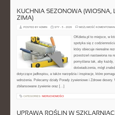
KUCHNIA SEZONOWA (WIOSNA, LA
ZIMA)
POSTED BY ADMIN
STY - 5 - 2026
MOŻLIWOŚĆ KOMENTOWAN
OKdieta.pl to miejsce, w 
spotyka się z codziennością
który obiecuje nierealne rez
przestrzeń nastawiona na r
pomyślana tak, aby każdy, 
doświadczenia, mógł znale
dotyczące jadłospisu, a także narzędzia i inspiracje, które pomaga
wdrożenia. Polecamy działy Porady żywieniowe i Zdrowe desery. 
zbilansowane żywienie oraz […]
CATEGORIES:
NIERUCHOMOŚCI
UPRAWA ROŚLIN W SZKLARNIA